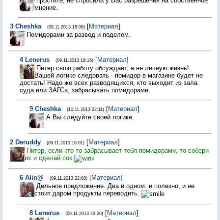
простите, не спросила у Вас разрешения на собственное
мнение.
3
Cheshka
[
Материал
]
(09.11.2013 18:06)
Помидорами за развод и поделом.
4
Lenerus
[
Материал
]
(09.11.2013 19:16)
Питер свою работу обсуждает, а не личную жизнь!
Вашей логике следовать - помидор в магазине будет не
достать! Надо же всех разводящихся, кто выходит из зала
суда или ЗАГСа, забрасывать помидорами.
9
Cheshka
[
Материал
]
(10.11.2013 22:11)
А Вы следуйте своей логике.
2
Deruddy
[
Материал
]
(09.11.2013 18:01)
Питер, если кто-то забрасывает тебя помидорами, то собери
их и сделай сок
6
Alin@
[
Материал
]
(09.11.2013 22:08)
Дельное предложение. Два в одном: и полезно, и не
стоит даром продукты переводить.
8
Lenerus
[
Материал
]
(09.11.2013 23:20)