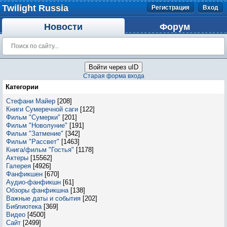
Twilight Russia
Регистрация
Вход
Новости
Форум
Войти через uID
Старая форма входа
Категории
Стефани Майер
[208]
Книги Сумеречной саги
[122]
Фильм "Сумерки"
[201]
Фильм "Новолуние"
[191]
Фильм "Затмение"
[342]
Фильм "Рассвет"
[1463]
Книга/фильм "Гостья"
[1178]
Актеры
[15562]
Галерея
[4926]
Фанфикшен
[670]
Аудио-фанфикшн
[61]
Обзоры фанфикшна
[138]
Важные даты и события
[202]
Библиотека
[369]
Видео
[4500]
Сайт
[2499]