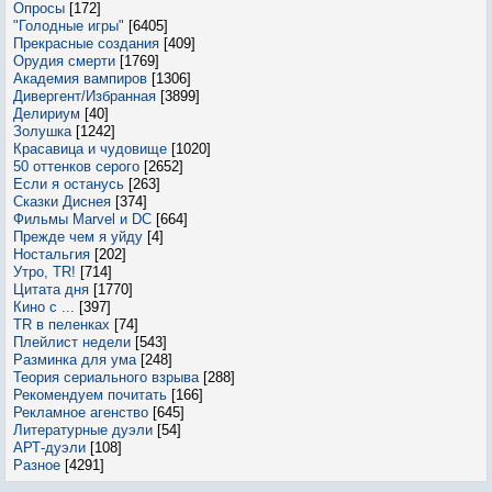
Опросы
[172]
"Голодные игры"
[6405]
Прекрасные создания
[409]
Орудия смерти
[1769]
Академия вампиров
[1306]
Дивергент/Избранная
[3899]
Делириум
[40]
Золушка
[1242]
Красавица и чудовище
[1020]
50 оттенков серого
[2652]
Если я останусь
[263]
Сказки Диснея
[374]
Фильмы Marvel и DC
[664]
Прежде чем я уйду
[4]
Ностальгия
[202]
Утро, TR!
[714]
Цитата дня
[1770]
Кино с ...
[397]
TR в пеленках
[74]
Плейлист недели
[543]
Разминка для ума
[248]
Теория сериального взрыва
[288]
Рекомендуем почитать
[166]
Рекламное агенство
[645]
Литературные дуэли
[54]
АРТ-дуэли
[108]
Разное
[4291]