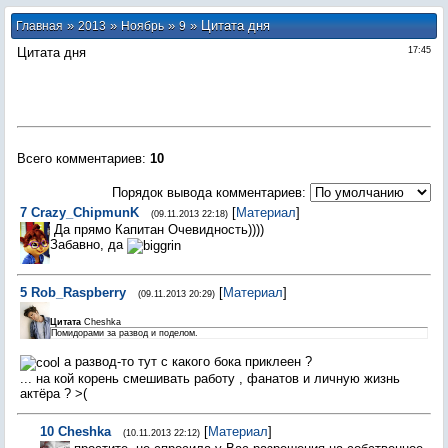
»
»
»
» Цитата дня
Главная
2013
Ноябрь
9
Цитата дня
17:45
Всего комментариев
:
10
Порядок вывода комментариев:
7
Crazy_ChipmunK
[
Материал
]
(09.11.2013 22:18)
Да прямо Капитан Очевидность))))
Забавно, да
5
Rob_Raspberry
[
Материал
]
(09.11.2013 20:29)
Цитата
Cheshka
Помидорами за развод и поделом.
а развод-то тут с какого бока приклеен ?
... на кой корень смешивать работу , фанатов и личную жизнь
актёра ? >(
10
Cheshka
[
Материал
]
(10.11.2013 22:12)