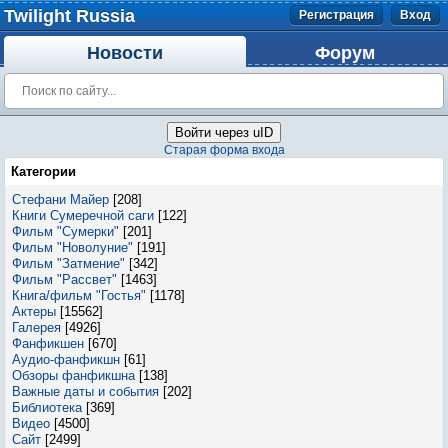
Twilight Russia
Регистрация
Вход
Новости
Форум
Войти через uID
Старая форма входа
Категории
Стефани Майер
[208]
Книги Сумеречной саги
[122]
Фильм "Сумерки"
[201]
Фильм "Новолуние"
[191]
Фильм "Затмение"
[342]
Фильм "Рассвет"
[1463]
Книга/фильм "Гостья"
[1178]
Актеры
[15562]
Галерея
[4926]
Фанфикшен
[670]
Аудио-фанфикшн
[61]
Обзоры фанфикшна
[138]
Важные даты и события
[202]
Библиотека
[369]
Видео
[4500]
Сайт
[2499]