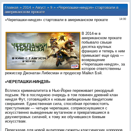
»
»
»
» «Черепашки-ниндзя» стартовали в
Главная
2014
Август
9
американском прокате
«Черепашки-ниндзя» стартовали в американском прокате
14:00
В 2014-м в
американском прокате
побывало свыше
десятка крупных
франшиз и теперь к ним
примыкает еще одна —
возвращение
«Черепашек-ниндзя», за
которое ответственны
режиссер Джонатан Либесман и продюсер Майкл Бэй.
«ЧЕРЕПАШКИ-НИНДЗЯ»
Всплеск криминалитета в Нью-Йорке переживает рекордный
подъем. Не в последнюю очередь в том повинен древний клан
ниндзя Фут, готовящийся к новым амбициозным бандитским
свершения. Единственная сила, способная противостоять
преступникам — четыре черепашки, соприкоснувшиеся с
искусственно выведенным мутагеном и превратившиеся в
двухметровых силачей, к тому же обучившихся боевым
искусствам.
Пересказав для новой аудитории сюжеты классических хорроров