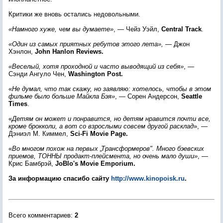
Критики же вновь остались недовольными.
«Намного хуже, чем вы думаете»
, — Чейз Уэйл,
Central Track
.
«Один из самых приятных ребутов этого лета»,
— Джон
Хэнлон,
John Hanlon Reviews.
«Веселый, хотя проходной и часто выводящий из себя»
, —
Сэнди Ангуло Чен,
Washington Post.
«
Не думал, что так скажу, но заявляю: хотелось, чтобы в этом
фильме было больше Майкла Бэя»
, — Сорен Андерсон,
Seattle
Times
.
«
Детям он может и понравится, но детям нравится почти все,
кроме брокколи, а вот со взрослыми совсем другой расклад
», —
Дэниэл М. Киммел,
Sci-Fi Movie Page.
«
Во многом похож на первых „Трансформеров". Много бэевских
приемов, ТОННЫ продакт-плейсмента, но очень мало души»
, —
Крис Бамбрэй,
JoBlo's Movie Emporium.
За информацию спасибо сайту
http://www.kinopoisk.ru
.
Всего комментариев
:
2