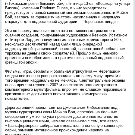
(«Техасская резня бензопилой», «Пятница 13-е», «Кошмар на улице
Вязов»), компания Platinum Dunes, в чьих учредителях
присутствует главный киношный мегаломан современности Майкл
Бэй, взялась за франшизу не столь насупленную и напрямую
открытую для подростковой аудитории — Черепашек-ниндзя.
Эти по-своему нелепые, но оттого не лишенные громадного
обаяния создания, придуманные художниками Кевином Истмэном
и Питером Лэрдом в пику многим знаковым комикс-героям 80-х,
несколько десятилетий назад были лишь очередной
андеграундной графической новеллой, напечатанной небольшим
тиражом на деньги своих создателей. Прошло лишь немного
времени и они обратились в практически главный подростковый
фетиш той эпохи.
Фильмы, игры, сериалы и обильная атрибутика — Черепашки-
ниндзя постепенно распространились по всему миру, причем с
того времени кардинально не меняясь. Кинотеатральные экраны
вновь приняли героев в 2007-м со стартом полнометражного
компьютерного мультфильма, впрочем, не слишком поразившего
критиков и не достигшего впечатляющих коммерческих
показателей.
Дорогостоящий проект, снятый Джонатаном Либесманом под
чутким кураторским оком Майкла Бэя, способен на большие
свершения и уж точно уже произвел достаточное количество
информационного шума, немало связанного с тем, что автор
«Трансформеров» собирался вмешаться в основную концепцию
серии, заменив мутационное происхождение черепах на
инопланетное.