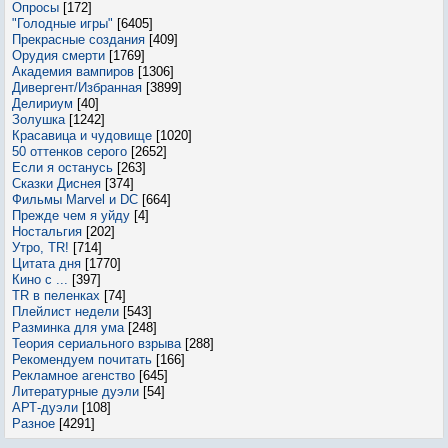
Опросы
[172]
"Голодные игры"
[6405]
Прекрасные создания
[409]
Орудия смерти
[1769]
Академия вампиров
[1306]
Дивергент/Избранная
[3899]
Делириум
[40]
Золушка
[1242]
Красавица и чудовище
[1020]
50 оттенков серого
[2652]
Если я останусь
[263]
Сказки Диснея
[374]
Фильмы Marvel и DC
[664]
Прежде чем я уйду
[4]
Ностальгия
[202]
Утро, TR!
[714]
Цитата дня
[1770]
Кино с ...
[397]
TR в пеленках
[74]
Плейлист недели
[543]
Разминка для ума
[248]
Теория сериального взрыва
[288]
Рекомендуем почитать
[166]
Рекламное агенство
[645]
Литературные дуэли
[54]
АРТ-дуэли
[108]
Разное
[4291]