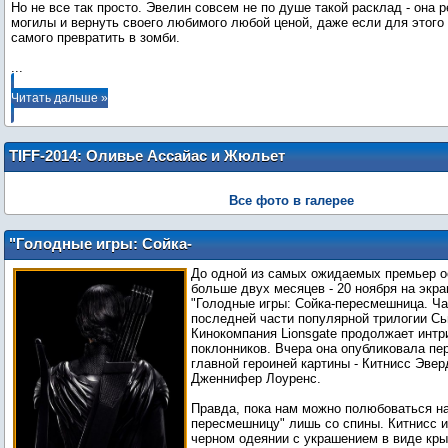
Но не все так просто. Эвелин совсем не по душе такой расклад - она 
могилы и вернуть своего любимого любой ценой, даже если для этого 
...
Читать дальше »
TIFF-2014: Оливье Ассайас и Жюльет
Бинош на премьере фильма "Облака
Зильс-Марии" (4 сентября)
Все фото в галерее
"Голодные игры: Сойка-
пересмешница": первый постер с
До одной из самых ожидаемых премьер о
Дженнифер Лоуренс
больше двух месяцев - 20 ноября на экр
"Голодные игры: Сойка-пересмешница. Час
последней части популярной трилогии С
Кинокомпания Lionsgate продолжает интр
поклонников. Вчера она опубликовала пе
главной героиней картины - Китнисс Эвер
Дженнифер Лоуренс.
Правда, пока нам можно полюбоваться на
пересмешницу" лишь со спины. Китнисс 
черном одеянии с украшением в виде кры