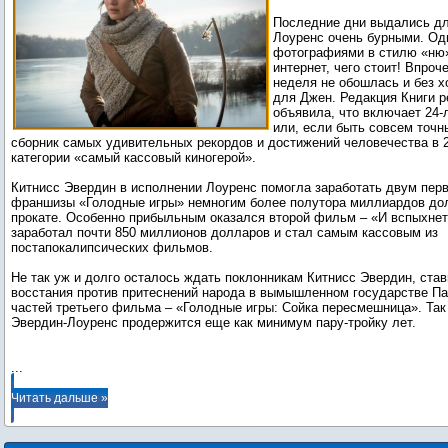
Последние дни выдались д
Лоуренс очень бурными. Од
фотографиями в стилю «ню»
интернет, чего стоит! Впроч
неделя не обошлась и без 
для Джен. Редакция Книги р
объявила, что включает 24-
или, если быть совсем точн
сборник самых удивительных рекордов и достижений человечества в 2
категории «самый кассовый киногерой».
Китнисс Эвердин в исполнении Лоуренс помогла заработать двум пе
франшизы «Голодные игры» немногим более полутора миллиардов до
прокате. Особенно прибыльным оказался второй фильм – «И вспыхнет
заработал почти 850 миллионов долларов и стал самым кассовым из
постапокалипсических фильмов.
Не так уж и долго осталось ждать поклонникам Китнисс Эвердин, ст
восстания против притеснений народа в вымышленном государстве Па
частей третьего фильма – «Голодные игры: Сойка пересмешница». Так
Эвердин-Лоуренс продержится еще как минимум пару-тройку лет.
...
Читать дальше »