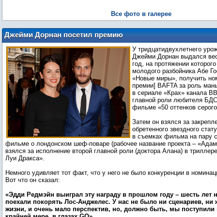
с друзьями в ЛА
Все фото в галерее
Джейми Дорнан посетил премию
журнала GQ "Человек года"
У тридцатидвухлетнего уро
Джейми Дорнан выдался ве
год, на протяжении которого
молодого разбойника Абе Г
«Новые миры», получить но
премии] BAFTA за роль ман
в сериале «Крах» канала BB
главной роли любителя БДС
фильме «50 оттенков серого
Затем он взялся за закрепле
обретенного звездного стату
в съемках фильма на пару 
фильме о лондонском шеф-поваре (рабочее название проекта – «Адам
взялся за исполнение второй главной роли (доктора Алана) в триллер
Луи Дракса».
Немного удивляет тот факт, что у него не было конкуренции в номина
Вот что он сказал:
«Эдди Редмэйн выиграл эту награду в прошлом году – шесть лет 
поехали покорять Лос-Анджелес. У нас не было ни сценариев, ни
жизни, и очень мало перспектив, но, должно быть, мы поступили
крайней мере, в глазах GQ».