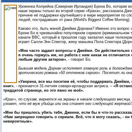
сериале «Крах»
Уроженка Колрейна (Северная Ирландия) Брона Во, которая в
наши экраны только во второй серии «Краха», рассказала Дже
причине её поддержки крупнейшего в мире мероприятия по сб
людей, пострадавших от рака (World's Biggest Coffee Morning).
Каково это, быть женой Джейми Дорнана? Именно это вопрос 
Броне Бо в чрезвычайно популярном сериале (криминальном т
канале BBC, который в прошлом году захватил наши телеэкра
играет Салли-Энн Спектор, жену маньяка Пола Спектора (Дорн
«Мне часто задают вопросы о Джейми. Он действительно 
я очень горжусь им, но работа с ним никак не отличается 
любым другим актером»
, - говорит Бо.
Бывшая модель Дорнан исполняет главную роль в долгожданн
эротического романа «50 оттенков серого». Посетит ли он
«Уверена, все мы посетим её, чтобы поддержать Джейми, 
книг»
, - признается 31-летняя северо-ирландская актриса. –
«Я остан
тридцатой странице, но это явно не моё».
«Крах», по слухам, вернется на экраны в начале следующего месяца. 
узнает, что её муж убийца или она станет его следующей жертвой
«Мне бы пришлось убить тебя, Дженни, если бы я что-то рассказа
«Нам запрещено говорить о сериале. Всё, что я могу сказать, - он 
невероятным».