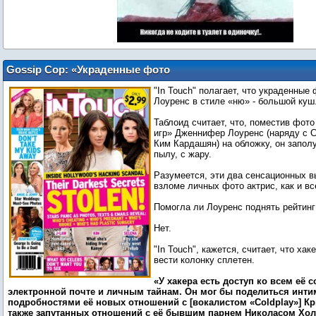
Gossip Cop: «Украденные фото
обнаженной Дженнифер Лоуренс
"In Touch" полагает, что украденны
вскрыли «тайны» о Крисе Мартине,
Лоуренс в стиле «ню» - большой куш
Николасе Холте и Лиаме Хемсворте?»
Таблоид считает, что, поместив фот
игр» Дженнифер Лоуренс (наряду с 
Ким Кардашян) на обложку, он запол
пылу, с жару.
Разумеется, эти два сенсационных вы
взломе личных фото актрис, как и вс
Помогла ли Лоуренс поднять рейтин
Нет.
"In Touch", кажется, считает, что хак
вести колонку сплетен.
«У хакера есть доступ ко всем её 
электронной почте и личным тайнам. Он мог бы поделиться инт
подробностями её новых отношений с [вокалистом «Coldplay»] К
также запутанных отношений с её бывшим парнем Николасом Хо