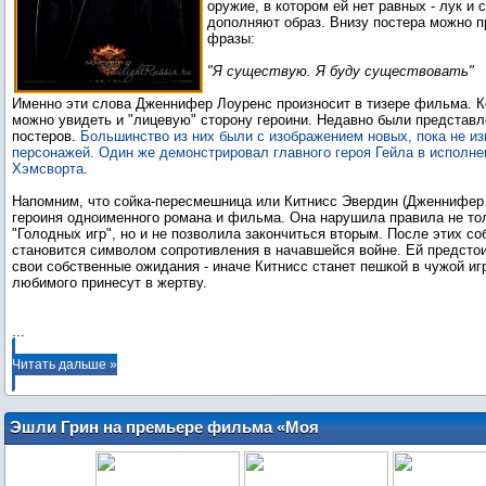
оружие, в котором ей нет равных - лук и 
дополняют образ. Внизу постера можно п
фразы:
"Я существую. Я буду существовать"
Именно эти слова Дженнифер Лоуренс произносит в тизере фильма. Кс
можно увидеть и "лицевую" сторону героини. Недавно были представ
постеров.
Большинство из них были с изображением новых, пока не и
персонажей. Один же демонстрировал главного героя Гейла в исполне
Хэмсворта
.
Напомним, что сойка-пересмешница или Китнисс Эвердин (Дженнифер 
героиня одноименного романа и фильма. Она нарушила правила не то
"Голодных игр", но и не позволила закончиться вторым. После этих со
становится символом сопротивления в начавшейся войне. Ей предсто
свои собственные ожидания - иначе Китнисс станет пешкой в чужой игр
любимого принесут в жертву.
...
Читать дальше »
Эшли Грин на премьере фильма «Моя
девушка – зомби» (4 сентября)