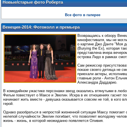
Новые/старые фото Роберта
Паттинсона в Марокко
Все фото в галерее
Венеция-2014: Фотоколл и премьера
ленты "Моя девушка – зомби"
Возвращаясь к обзору Вене
кинофестиваля, мы не могли
о картине Джо Данте "Моя д
(Burying the Ex), которая та
представлена вчера вечеро
острова Лидо в рамках смот
Сам режиссер присутствова
показе своего детища не смо
приехали актеры, исполнивш
главные роли - Антон Ельчи
Александра Даддарио.
В комедийном ужастике персонажи звезд оказались втянутыми в любо
Фильм повествует о Максе и Эвелин. Искра в их отношениях гаснет пос
начинают жить вместе - девушка оказывается совсем не той, в кого в
герой.
Однако разобраться в непростой жизненной ситуации Максу помогает 
нелепой случайности Эвелин погибает, что позволяет молодому челов
жизнь - жизнь, в которой неожиданно появляется Оливия.