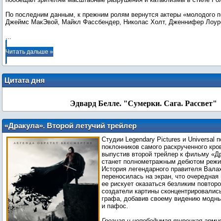
По последним данным, к прежним ролям вернутся актеры «молодого п
...
Читать дальше »
Цитата дня
Эдвард Белле. "Сумерки. Сага. Рассвет"
«Дракула». Второй летучий трейлер
Студии Legendary Pictures и Universal 
поклонников самого раскрученного кро
выпустив второй трейлер к фильму «Д
станет полнометражным дебютом режи
История легендарного правителя Валах
переносилась на экран, что очередная
ее рискует оказаться безликим повтор
создатели картины сконцентрировалис
графа, добавив своему видению модн
и пафос.
Грозная и непобедимая турецкая арми