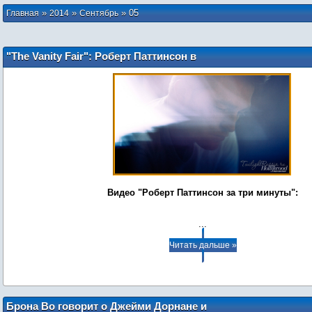
»
»
»
05
Главная
2014
Сентябрь
"The Vanity Fair": Роберт Паттинсон в
рубрике "Знаменитости за три минуты"
Видео "Роберт Паттинсон за три минуты":
...
Читать дальше »
Брона Во говорит о Джейми Дорнане и