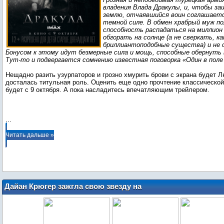
владения Влада Дракулы, и, чтобы з
землю, отчаявшийся воин соглашает
темной силе. В обмен храбрый муж п
способность распадаться на миллион
обгорать на солнце (а не сверкать, ка
бриллиантоподобные существа) и не с
Бонусом к этому идут безмерные сила и мощь, способные обернуть 
Тут-то и подвергается сомнению известная поговорка «Один в поле н
Нещадно разить узурпаторов и грозно хмурить брови с экрана будет Л
досталась титульная роль. Оценить еще одно прочтение классическо
будет с 9 октября. А пока насладитесь впечатляющим трейлером.
...
Читать дальше »
Дайан Крюгер зажгла свою звезду на
«Бульваре звезд» в Берлине (4
сентября)