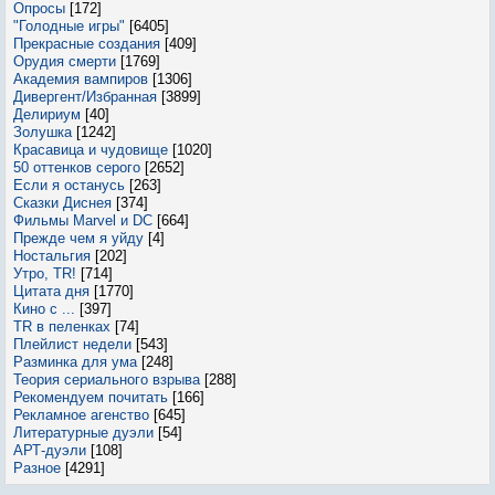
Опросы
[172]
"Голодные игры"
[6405]
Прекрасные создания
[409]
Орудия смерти
[1769]
Академия вампиров
[1306]
Дивергент/Избранная
[3899]
Делириум
[40]
Золушка
[1242]
Красавица и чудовище
[1020]
50 оттенков серого
[2652]
Если я останусь
[263]
Сказки Диснея
[374]
Фильмы Marvel и DC
[664]
Прежде чем я уйду
[4]
Ностальгия
[202]
Утро, TR!
[714]
Цитата дня
[1770]
Кино с ...
[397]
TR в пеленках
[74]
Плейлист недели
[543]
Разминка для ума
[248]
Теория сериального взрыва
[288]
Рекомендуем почитать
[166]
Рекламное агенство
[645]
Литературные дуэли
[54]
АРТ-дуэли
[108]
Разное
[4291]