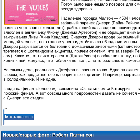
Потом было еще немало поводов для сме
всегда здоровых.
Население городка Милтон — 4504 челов
забавный паренек Джерри (Райан Рейнол
роли за черт знает сколько лет), работающий на заводе по производст
влюблен в англичанку Фиону (Джемма Артертон) и не обращает вниман
заигрывания Лизы (Анна Кендрик). Снаружи Джерри вроде бы обычны
молодой человек, но в голове у него идет битва за обладание мозгом.
Джерри разрывается от болтовни с домашними животными (кот мистер
треплется с шотландским акцентом, причем отметим, что за зверей Р
сам). Кажется, от психотерапевта (Джеки Уивер) вообще нет толку, но
ходит к ней, жалуясь, что таблетки не пьет, а не то реальность кажетс
На самом деле, реальность Джеффа в красных тонах. Едва он окинет
взором, как предстают очень неприятные картинки. Например, мертва
в холодильнике. И не одна.
Глядя на финал «Голосов», вспомнила «Счастье семьи Катакури» — т
похожий финал. А вот совсем много подробностей давать не хочется 
...
Читать дальше »
Новые/старые фото: Роберт Паттинсон