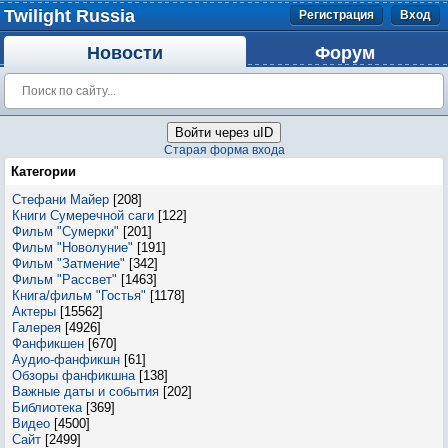
Twilight Russia
Регистрация
Вход
Новости
Форум
Войти через uID
Старая форма входа
Категории
Стефани Майер
[208]
Книги Сумеречной саги
[122]
Фильм "Сумерки"
[201]
Фильм "Новолуние"
[191]
Фильм "Затмение"
[342]
Фильм "Рассвет"
[1463]
Книга/фильм "Гостья"
[1178]
Актеры
[15562]
Галерея
[4926]
Фанфикшен
[670]
Аудио-фанфикшн
[61]
Обзоры фанфикшна
[138]
Важные даты и события
[202]
Библиотека
[369]
Видео
[4500]
Сайт
[2499]