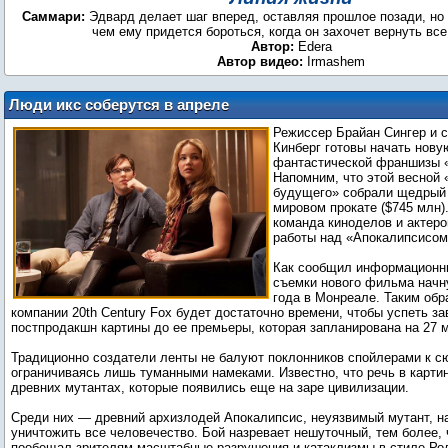
Саммари:
Эдвард делает шаг вперед, оставляя прошлое позади, но о
чем ему придется бороться, когда он захочет вернуть все
Автор:
Edera
Автор видео:
Irmashem
Люди икс соберутся в апреле
Режиссер Брайан Сингер и 
Кинберг готовы начать нову
фантастической франшизы 
Напомним, что этой весной
будущего» собрали щедрый
мировом прокате ($745 млн)
команда киноделов и актеро
работы над «Апокалипсисом
Как сообщил информационный
съемки нового фильма начн
года в Монреале. Таким обр
компании 20th Century Fox будет достаточно времени, чтобы успеть з
постпродакшн картины до ее премьеры, которая запланирована на 27 м
Традиционно создатели ленты не балуют поклонников спойлерами к с
ограничиваясь лишь туманными намеками. Известно, что речь в карти
древних мутантах, которые появились еще на заре цивилизации.
Среди них — древний архизлодей Апокалипсис, неуязвимый мутант, 
уничтожить все человечество. Бой назревает нешуточный, тем более, 
пообещал зрителям масштабные разрушения и катаклизмы в стиле Ро