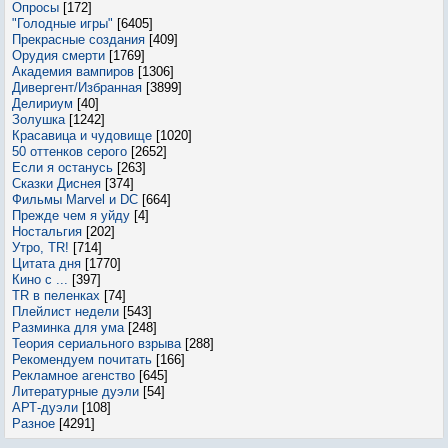
Опросы
[172]
"Голодные игры"
[6405]
Прекрасные создания
[409]
Орудия смерти
[1769]
Академия вампиров
[1306]
Дивергент/Избранная
[3899]
Делириум
[40]
Золушка
[1242]
Красавица и чудовище
[1020]
50 оттенков серого
[2652]
Если я останусь
[263]
Сказки Диснея
[374]
Фильмы Marvel и DC
[664]
Прежде чем я уйду
[4]
Ностальгия
[202]
Утро, TR!
[714]
Цитата дня
[1770]
Кино с ...
[397]
TR в пеленках
[74]
Плейлист недели
[543]
Разминка для ума
[248]
Теория сериального взрыва
[288]
Рекомендуем почитать
[166]
Рекламное агенство
[645]
Литературные дуэли
[54]
АРТ-дуэли
[108]
Разное
[4291]