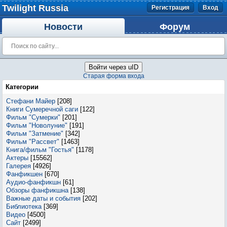
Twilight Russia
Регистрация
Вход
Новости
Форум
Войти через uID
Старая форма входа
Категории
Стефани Майер
[208]
Книги Сумеречной саги
[122]
Фильм "Сумерки"
[201]
Фильм "Новолуние"
[191]
Фильм "Затмение"
[342]
Фильм "Рассвет"
[1463]
Книга/фильм "Гостья"
[1178]
Актеры
[15562]
Галерея
[4926]
Фанфикшен
[670]
Аудио-фанфикшн
[61]
Обзоры фанфикшна
[138]
Важные даты и события
[202]
Библиотека
[369]
Видео
[4500]
Сайт
[2499]