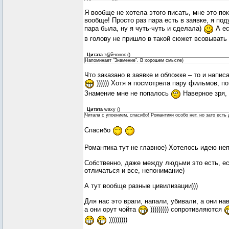
Я вообще не хотела этого писать, мне это по
вообще! Просто раз пара есть в заявке, я под
пара была, ну я чуть-чуть и сделала)
А ес
в голову не пришло в такой сюжет всовывать
Цитата
з@йчонок
(
)
Напоминает "Знамение". В хорошем смысле)
Что заказано в заявке и обложке – то и напис
)))))) Хотя я посмотрела пару фильмов, п
Знамение мне не попалось
Наверное зря,
Цитата
waxy
(
)
Читала с упоением, спасибо! Романтики особо нет, но зато есть
Спасибо
Романтика тут не главное) Хотелось идею не
Собственно, даже между людьми это есть, е
отличаться и все, непонимание)
А тут вообще разные цивилизации)))
Для нас это враги, напали, убивали, а они на
а они орут чойта
))))))))) сопротивляются
)))))))))