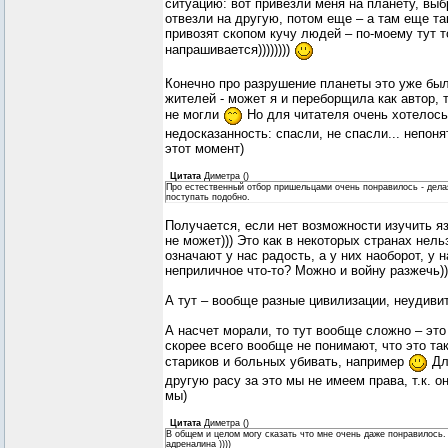
ситуацию: вот привезли меня на планету, выб
отвезли на другую, потом еще – а там еще та
привозят скопом кучу людей – по-моему тут т
напрашивается))))))))
Конечно про разрушение планеты это уже бы
жителей - может я и переборщила как автор, 
не могли
Но для читателя очень хотелось
недосказанность: спасли, не спасли... непоня
этот момент)
Цитата
Диметра
(
)
Про естественный отбор пришельцами очень понравилось - дела
поступать подобно.
Получается, если нет возможности изучить я
не может))) Это как в некоторых странах нел
означают у нас радость, а у них наоборот, у нас
неприличное что-то? Можно и войну разжечь))))
А тут – вообще разные цивилизации, неудивит
А насчет морали, то тут вообще сложно – это
скорее всего вообще не понимают, что это так
стариков и больных убивать, например
Дл
другую расу за это мы не имеем права, т.к. о
мы)
Цитата
Диметра
(
)
В общем и целом могу сказать что мне очень даже понравилось.
адреналина ))))