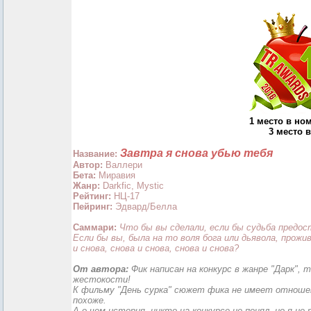
1 место в н
3 место 
Завтра я снова убью тебя
Название:
Автор:
Валлери
Бета:
Миравия
Жанр:
Darkfic, Mystic
Рейтинг:
НЦ-17
Пейринг:
Эдвард/Белла
Саммари:
Что бы вы сделали, если бы судьба предос
Если бы вы, была на то воля бога или дьявола, прожи
и снова, снова и снова, снова и снова?
От автора:
Фик написан на конкурс в жанре "Дарк", 
жестокости!
К фильму "День сурка" сюжет фика не имеет отношени
похоже.
А о чем история, никто на конкурсе не понял, но я н