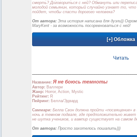
смерть? Договориться с ней? Обмануть или переписа
молодой семьянин, который случайно узнает то, что 
пойдет, чтобы спасти дорогого человека?
От автора:
Эта история написана для дуэли)) Огром
MaryKent - за возможность посоревноваться с ней!
Читать
_________________________________________________
Я не боюсь темноты
Название:
Автор:
Валлери
Жанр:
Horror, Action, Mystic
Рейтинг:
R
Пейринг:
Белла/Эдвард
Саммари:
Белла Свон должна пройти «посвящение» в
ночь в темном подвале, где предположительно живет
не шутка учеников, и вампир существует на самом д
От автора:
Просто захотелось пошалить)))