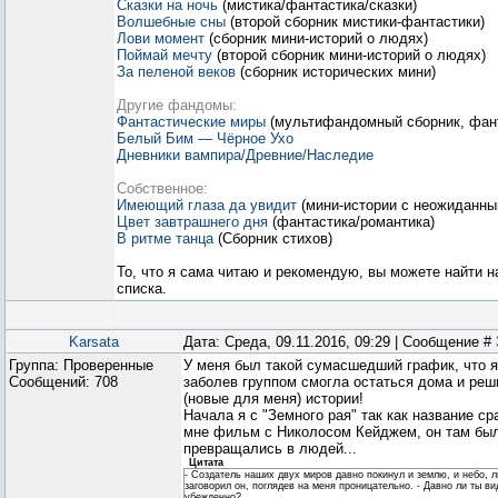
Сказки на ночь
(мистика/фантастика/сказки)
Волшебные сны
(второй сборник мистики-фантастики)
Лови момент
(сборник мини-историй о людях)
Поймай мечту
(второй сборник мини-историй о людях)
За пеленой веков
(сборник исторических мини)
Другие фандомы:
Фантастические миры
(мультифандомный сборник, фан
Белый Бим — Чёрное Ухо
Дневники вампира/Древние/Наследие
Собственное:
Имеющий глаза да увидит
(мини-истории с неожиданн
Цвет завтрашнего дня
(фантастика/романтика)
В ритме танца
(Сборник стихов)
То, что я сама читаю и рекомендую, вы можете найти 
списка.
Karsata
Дата: Среда, 09.11.2016, 09:29 | Сообщение #
Группа: Проверенные
У меня был такой сумасшедший график, что я 
Сообщений:
708
заболев группом смогла остаться дома и реш
(новые для меня) истории!
Начала я с "Земного рая" так как название с
мне фильм с Николосом Кейджем, он там был
превращались в людей...
Цитата
- Создатель наших двух миров давно покинул и землю, и небо, 
заговорил он, поглядев на меня проницательно. - Давно ли ты в
убежденно?