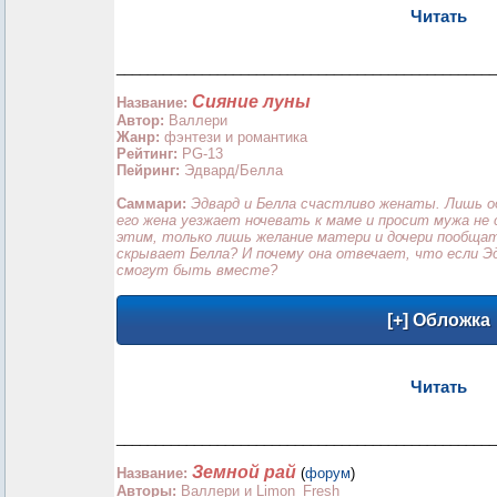
Читать
_________________________________________________
Сияние луны
Название:
Автор:
Валлери
Жанр:
фэнтези и романтика
Рейтинг:
PG-13
Пейринг:
Эдвард/Белла
Саммари:
Эдвард и Белла счастливо женаты. Лишь од
его жена уезжает ночевать к маме и просит мужа не
этим, только лишь желание матери и дочери пообщат
скрывает Белла? И почему она отвечает, что если Эд
смогут быть вместе?
Читать
_________________________________________________
Земной рай
Название:
(
форум
)
Авторы:
Валлери и Limon_Fresh