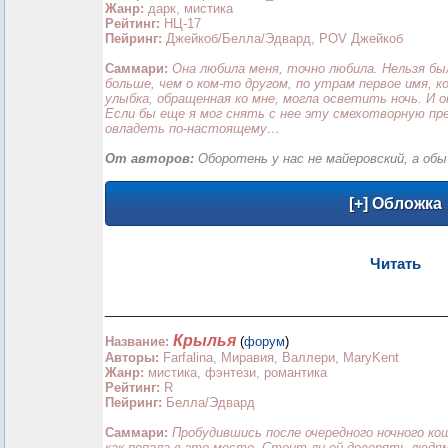
Жанр:
дарк, мистика
Рейтинг:
НЦ-17
Пейринг:
Джейкоб/Белла/Эдвард, POV Джейкоб
Саммари:
Она любила меня, точно любила. Нельзя бы
больше, чем о ком-то другом, по утрам первое имя, к
улыбка, обращенная ко мне, могла осветить ночь. И о
Если бы еще я мог снять с нее эту смехотворную пр
овладеть по-настоящему…
От авторов:
Оборотень у нас не майеровский, а обы
Читать
_________________________________________________
Крылья
Название:
(
форум
)
Авторы:
Farfalina, Миравия, Валлери, MaryKent
Жанр:
мистика, фэнтези, романтика
Рейтинг:
R
Пейринг:
Белла/Эдвард
Саммари:
Пробудившись после очередного ночного ко
как попала в это место. Стоит ли ей доверять людя