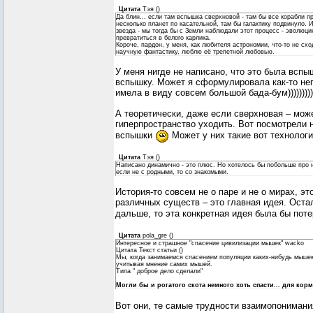
Цитата
Тэя
(
)
Да блин... если там вспышка сверхновой - там бы все корабли 
несколько планет по касательной, там бы галактику подвинуло. 
звезда - мы тогда бы с Земли наблюдали этот процесс - эволюци
превратиться в белого карлика.
Короче, пардон, у меня, как любителя астрономии, что-то не сх
научную фантастику, люблю её трепетной любовью.
У меня нигде не написано, что это была вспы
вспышку. Может я сформулировала как-то непр
имела в виду совсем большой бада-бум)))))))))
А теоретически, даже если сверхновая – мож
гиперпространство уходить. Вот посмотрели н
вспышки
Может у них такие вот технологи
Цитата
Тэя
(
)
Написано динамично - это плюс. Но хотелось бы побольше про 
если не с родными, то со знакомыми.
История-то совсем не о паре и не о мирах, эт
различных существ – это главная идея. Оста
дальше, то эта конкретная идея была бы потер
Цитата
pola_gre
(
)
Интересное и страшное "спасение цивилизации мышек" wacko
Цитата Текст статьи ()
Мы, когда занимаемся спасением популяции каких-нибудь мышек,
учитывая мнение самих мышей.
Типа " доброе дело сделали"
Могли бы и рогатого скота немного хоть спасти... для ко
Вот они, те самые трудности взаимопонимани