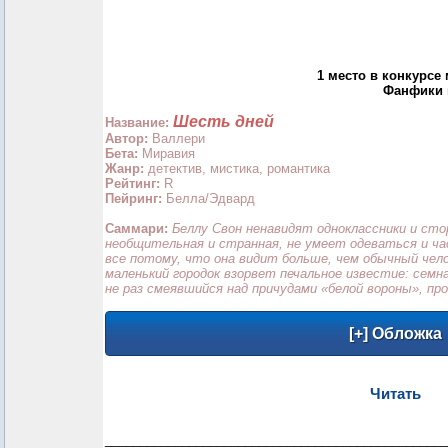
1 место в конкурсе
Фанфики п
Шесть дней
Название:
Автор:
Валлери
Бета:
Миравия
Жанр:
детектив, мистика, романтика
Рейтинг:
R
Пейринг:
Белла/Эдвард
Саммари:
Беллу Свон ненавидят одноклассники и ст
необщительная и странная, не умеет одеваться и ча
все потому, что она видит больше, чем обычный чело
маленький городок взорвет печальное известие: семн
не раз смеявшийся над причудами «белой вороны», пр
Читать
_________________________________________________