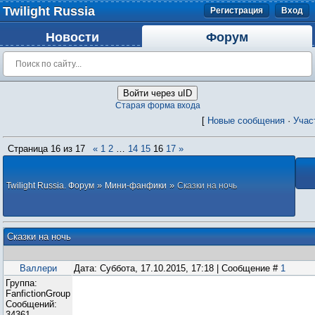
Twilight Russia
Регистрация
Вход
Новости
Форум
Войти через uID
Старая форма входа
[
Новые сообщения
·
Учас
Страница
16
из
17
«
1
2
…
14
15
16
17
»
»
»
Twilight Russia. Форум
Мини-фанфики
Сказки на ночь
Сказки на ночь
Валлери
Дата: Суббота, 17.10.2015, 17:18 | Сообщение #
1
Группа:
FanfictionGroup
Сообщений:
34361