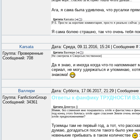
бездне моря...спасибо за историю! Пошла читать дальше...
Ага, я сама была удивлена, что русалки пря
Цитата
Karsata
(
)
P.S. Прости за короткие комментария, просто я реально сейчас у
Я сама болею страшно, так что очень тебя п
Karsata
Дата: Среда, 09.11.2016, 15:24 | Сообщение #
Группа: Проверенные
Цитата
Валлери
(
)
Не смотрела я Сверхъестественное)
Сообщений:
708
Да я знаю, и иногда когда что-то напоминает 
сериал, не могу удержаться и упоминаю, хотя
знакома!
Валлери
Дата: Суббота, 17.06.2017, 21:29 | Сообщение
Группа: FanfictionGroup
Ответы к фанфику ТРУДНОСТИ 
Сообщений:
34361
Цитата
Диметра
(
)
Мммм, без сомнения мне понравилось smile и фантастика и фина
под конец этого боялась smile идея спасения Земли очень интер
smile предположениями?
Туземцы там не первый год, а тот, что расск
думаю, догадаться после такого было уже не
новенькие прибывать в таком количестве