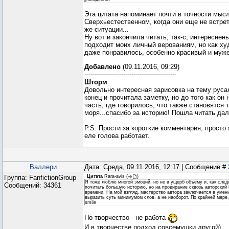
Эта цитата напоминает почти в точности мыс
Сверхьестественном, когда они еще не встрет
же ситуации...
Ну вот и закончила читать, так-с, интереснен
подходит моих личный верованиям, но как ху
даже понравилось, особенно красивый и муж
Добавлено
(09.11.2016, 09:29)
---------------------------------------------
Шторм
Довольно интересная зарисовка на тему руса
конец и прочитала заметку, но до того как он
часть, где говорилось, что также становятся
моря...спасибо за историю! Пошла читать дал
P.S. Прости за короткие комментария, просто
еле голова работает.
Валлери
Дата: Среда, 09.11.2016, 12:17 | Сообщение #
Группа: FanfictionGroup
Цитата
Rara-avis
(
)
Я тоже люблю многой эмоций, но не в ущерб объёму и, как следс
Сообщений:
34361
почитать большую историю, но на продирание сквозь авторский
времени. На мой взгляд, мастерство автора заключается в умен
выразить суть минимумом слов, а не наоборот. По крайней мере,
smile
Но творчество - не работа
И в творчестве подход совсемушки другой)