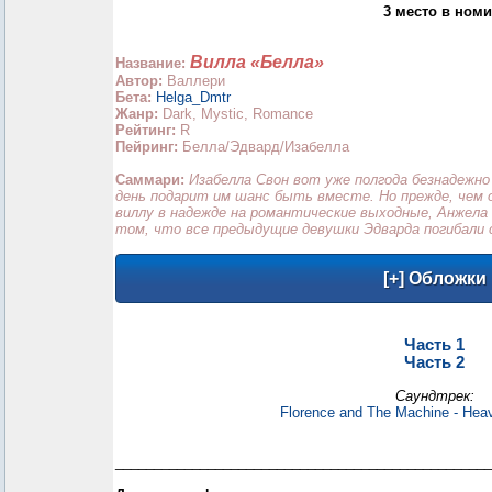
3 место в ном
Вилла «Белла»
Название:
Автор:
Валлери
Бета:
Helga_Dmtr
Жанр:
Dark, Mystic, Romance
Рейтинг:
R
Пейринг:
Белла/Эдвард/Изабелла
Саммари:
Изабелла Свон вот уже полгода безнадежно
день подарит им шанс быть вместе. Но прежде, чем 
виллу в надежде на романтические выходные, Анжел
том, что все предыдущие девушки Эдварда погибал
Часть 1
Часть 2
Саундтрек:
Florence and The Machine - Hea
_________________________________________________