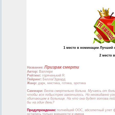
1 место в номинации Лучший 
2 место 
Призрак смерти
Название:
Автор:
Валлери
Рейтинг:
горяченький R
Пейринг:
Белла/Эдвард
Жанр:
дарк, мистика, готика, эротика
Саммари:
Белла смертельно больна. Мучаясь от бол
чтобы все побыстрее закончилось. Но неожиданно уз
обитающем в больнице. На что она будет готова по
бы на один день?
Предупреждение:
полнейший ООС, абсолютный улет ф
остались только внешности и имена