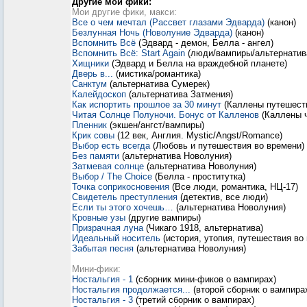
Другие мои фики:
Мои другие фики, макси:
Все о чем мечтал (Рассвет глазами Эдварда)
(канон)
Безлунная Ночь (Новолуние Эдварда)
(канон)
Вспомнить Всё
(Эдвард - демон, Белла - ангел)
Вспомнить Всё: Start Again
(люди/вампиры/альтернатив
Хищники
(Эдвард и Белла на враждебной планете)
Дверь в...
(мистика/романтика)
Санктум
(альтернатива Сумерек)
Калейдоскоп
(альтернатива Затмения)
Как испортить прошлое за 30 минут
(Каллены путешеств
Читая Солнце Полуночи. Бонус от Калленов
(Каллены 
Пленник
(экшен/ангст/вампиры)
Крик совы
(12 век, Англия. Mystic/Angst/Romance)
Выбор есть всегда
(Любовь и путешествия во времени)
Без памяти
(альтернатива Новолуния)
Затмевая солнце
(альтернатива Новолуния)
Выбор / The Choice
(Белла - проститутка)
Точка соприкосновения
(Все люди, романтика, НЦ-17)
Свидетель преступления
(детектив, все люди)
Если ты этого хочешь…
(альтернатива Новолуния)
Кровные узы
(другие вампиры)
Призрачная луна
(Чикаго 1918, альтернатива)
Идеальный носитель
(история, утопия, путешествия во
Забытая песня
(альтернатива Новолуния)
Мини-фики:
Ностальгия - 1
(сборник мини-фиков о вампирах)
Ностальгия продолжается...
(второй сборник о вампира
Ностальгия - 3
(третий сборник о вампирах)