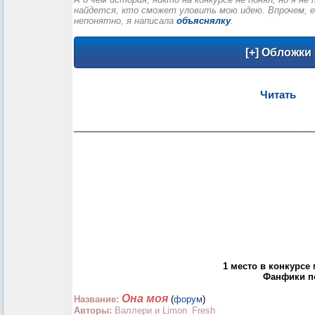
найдется, кто сможет уловить мою идею. Впрочем, е
непонятно, я написала
объяснялку
.
Читать
_________________________________________________
1 место в конкурсе
Фанфики по
Она моя
Название:
(
форум
)
Авторы:
Валлери и Limon_Fresh