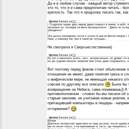
Да и в любом случае - каждый автор стремит
это то, что я и сама предпочитаю читать - бо
краткость. Так что я продолжу писать так, ка
Цитата
Karsata
(
)
- Создатель наших двух миров давно покинул и землю, и небо, 
заговорил он, поглядев на меня проницательно. - Давно ли ты в
убежденно?
Эта цитата напоминает почти в точности мысли Винчестверов с 
Чака, и помоему Кас был в такой же ситуации...
Не смотрела я Сверхъестественное)
Цитата
Karsata
(
)
Ну вот и закончила читать, так-с, интересненько, не думаю что
но как художественное творение мне очень даже понравилось, 
Вот поэтому перед фиком стоит объяснение от
отношения не имеет, даже понятия греха и сл
о мифическом мире, не имеющая никакого отн
совсем по другому все описали
Были бы т
возвращение на Небеса, сама понимаешь)) А 
противоположном - словно бы мы писали об 
старым законам, не учитывая новые реалии, 
притащивший компьютеры в пещеры - напри
отторжения?
Цитата
Karsata
(
)
Шторм
Довольно интересная зарисовка на тему русалок, после шрама я 
как он начал тонуть, я не припомнила ту часть, где говорилось,