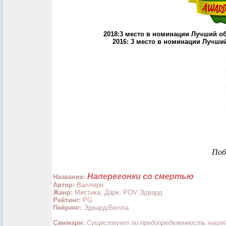
2018:3 место в номинации Лучший о
2016: 3 место в номинации Лучш
Поб
Наперегонки со смертью
Название:
Автор:
Валлери
Жанр:
Мистика, Дарк, POV Эдвард
Рейтинг:
PG
Пейринг:
Эдвард/Белла
Саммари:
Существует ли предопределенность наше