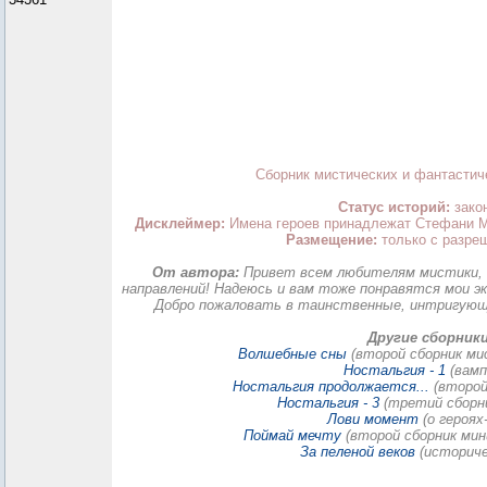
Сборник мистических и фантастич
Статус историй:
зако
Дисклеймер:
Имена героев принадлежат Стефани Ма
Размещение:
только с разреш
От автора:
Привет всем любителям мистики, 
направлений! Надеюсь и вам тоже понравятся мои э
Добро пожаловать в таинственные, интригую
Другие сборники
Волшебные сны
(второй сборник м
Ностальгия - 1
(вамп
Ностальгия продолжается...
(второй
Ностальгия - 3
(третий сборни
Лови момент
(о героях
Поймай мечту
(второй сборник мин
За пеленой веков
(историче