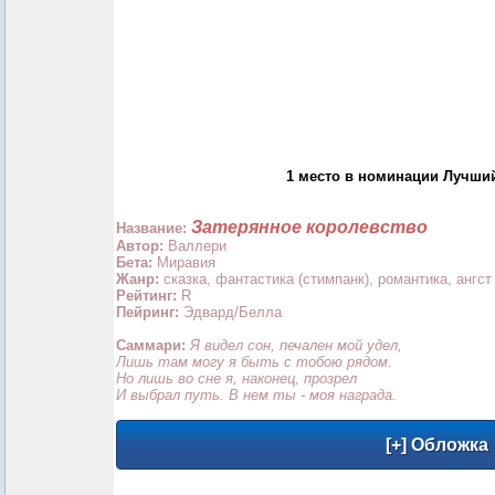
1 место в номинации Лучши
Затерянное королевство
Название:
Автор:
Валлери
Бета:
Миравия
Жанр:
сказка, фантастика (стимпанк), романтика, ангст
Рейтинг:
R
Пейринг:
Эдвард/Белла
Саммари:
Я видел сон, печален мой удел,
Лишь там могу я быть с тобою рядом.
Но лишь во сне я, наконец, прозрел
И выбрал путь. В нем ты - моя награда.