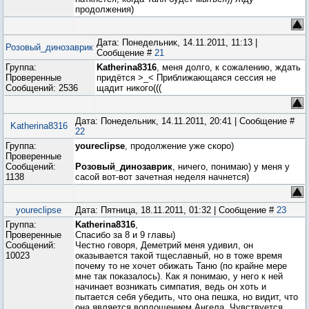
продолжения)
Дата: Понедельник, 14.11.2011, 11:13 |
Розовый_динозаврик
Сообщение #
21
Группа:
Katherina8316
, меня долго, к сожалению, ждать
Проверенные
придётся >_< Приближающаяся сессия не
Сообщений:
2536
щадит никого(((
Дата: Понедельник, 14.11.2011, 20:41 | Сообщение #
Katherina8316
22
Группа:
youreclipse
, продолжение уже скоро)
Проверенные
Сообщений:
Розовый_динозаврик
, ничего, понимаю) у меня у
1138
сасой вот-вот зачетная неделя начнется)
youreclipse
Дата: Пятница, 18.11.2011, 01:32 | Сообщение #
23
Группа:
Katherina8316
,
Проверенные
Спасибо за 8 и 9 главы)
Сообщений:
Честно говоря, Деметрий меня удивил, он
10023
оказывается такой тщеславный, но в тоже время
почему то не хочет обижать Таню (по крайне мере
мне так показалось). Как я понимаю, у него к ней
начинает возникать симпатия, ведь он хоть и
пытается себя убедить, что она пешка, но видит, что
она является воплощением Ангела. Чувствуется