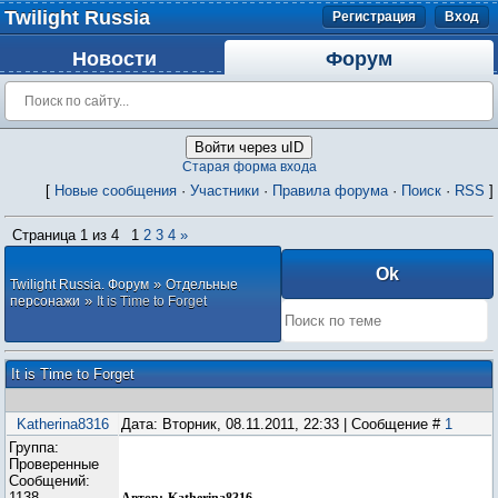
Twilight Russia
Регистрация
Вход
Новости
Форум
Войти через uID
Старая форма входа
[
Новые сообщения
·
Участники
·
Правила форума
·
Поиск
·
RSS
]
Страница
1
из
4
1
2
3
4
»
»
Twilight Russia. Форум
Отдельные
»
персонажи
It is Time to Forget
It is Time to Forget
Katherina8316
Дата: Вторник, 08.11.2011, 22:33 | Сообщение #
1
Группа:
Проверенные
Сообщений:
1138