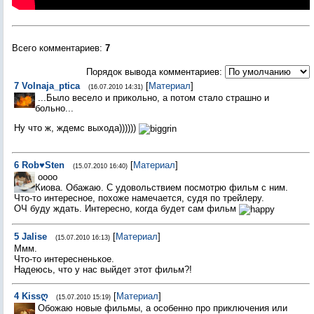
Всего комментариев
:
7
Порядок вывода комментариев:
7
Volnaja_ptica
[
Материал
]
(16.07.2010 14:31)
...Было весело и прикольно, а потом стало страшно и
больно...
Ну что ж, ждемс выхода))))))
6
Rob♥Sten
[
Материал
]
(15.07.2010 16:40)
оооо
Киова. Обажаю. С удовольствием посмотрю фильм с ним.
Что-то интересное, похоже намечается, судя по трейлеру.
ОЧ буду ждать. Интересно, когда будет сам фильм
5
Jalise
[
Материал
]
(15.07.2010 16:13)
Ммм.
Что-то интересненькое.
Надеюсь, что у нас выйдет этот фильм?!
4
Kissღ
[
Материал
]
(15.07.2010 15:19)
Обожаю новые фильмы, а особенно про приключения или