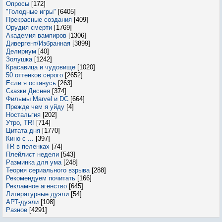
Опросы
[172]
"Голодные игры"
[6405]
Прекрасные создания
[409]
Орудия смерти
[1769]
Академия вампиров
[1306]
Дивергент/Избранная
[3899]
Делириум
[40]
Золушка
[1242]
Красавица и чудовище
[1020]
50 оттенков серого
[2652]
Если я останусь
[263]
Сказки Диснея
[374]
Фильмы Marvel и DC
[664]
Прежде чем я уйду
[4]
Ностальгия
[202]
Утро, TR!
[714]
Цитата дня
[1770]
Кино с ...
[397]
TR в пеленках
[74]
Плейлист недели
[543]
Разминка для ума
[248]
Теория сериального взрыва
[288]
Рекомендуем почитать
[166]
Рекламное агенство
[645]
Литературные дуэли
[54]
АРТ-дуэли
[108]
Разное
[4291]