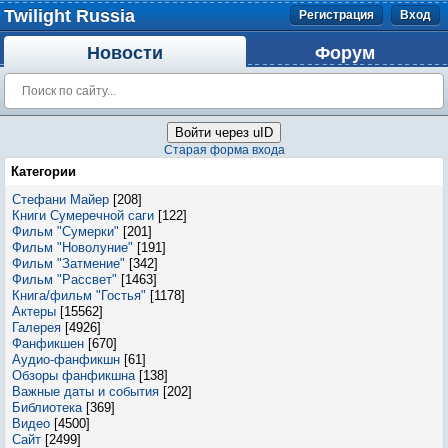
Twilight Russia
Регистрация
Вход
Новости
Форум
Войти через uID
Старая форма входа
Категории
Стефани Майер
[208]
Книги Сумеречной саги
[122]
Фильм "Сумерки"
[201]
Фильм "Новолуние"
[191]
Фильм "Затмение"
[342]
Фильм "Рассвет"
[1463]
Книга/фильм "Гостья"
[1178]
Актеры
[15562]
Галерея
[4926]
Фанфикшен
[670]
Аудио-фанфикшн
[61]
Обзоры фанфикшна
[138]
Важные даты и события
[202]
Библиотека
[369]
Видео
[4500]
Сайт
[2499]