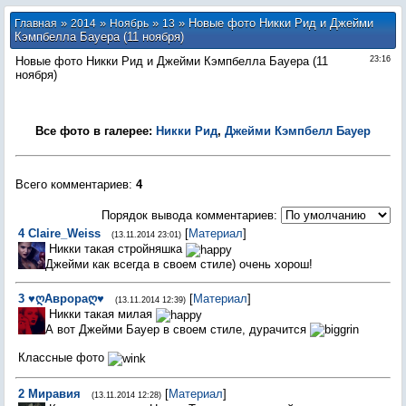
»
»
»
» Новые фото Никки Рид и Джейми
Главная
2014
Ноябрь
13
Кэмпбелла Бауера (11 ноября)
Новые фото Никки Рид и Джейми Кэмпбелла Бауера (11
23:16
ноября)
Все фото в галерее:
Никки Рид
,
Джейми Кэмпбелл Бауер
Всего комментариев
:
4
Порядок вывода комментариев:
4
Claire_Weiss
[
Материал
]
(13.11.2014 23:01)
Никки такая стройняшка
Джейми как всегда в своем стиле) очень хорош!
3
♥ღАврораღ♥
[
Материал
]
(13.11.2014 12:39)
Никки такая милая
А вот Джейми Бауер в своем стиле, дурачится
Классные фото
2
Миравия
[
Материал
]
(13.11.2014 12:28)