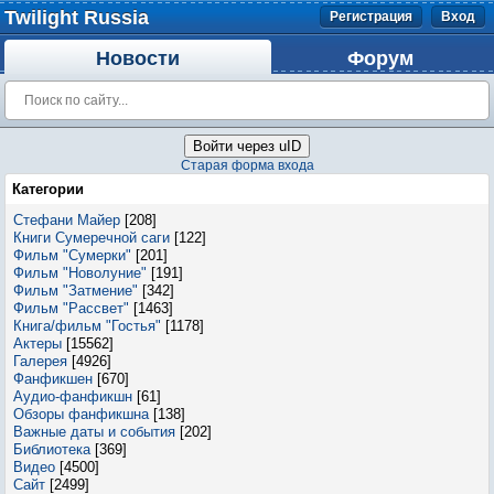
Twilight Russia
Регистрация
Вход
Новости
Форум
Войти через uID
Старая форма входа
Категории
Стефани Майер
[208]
Книги Сумеречной саги
[122]
Фильм "Сумерки"
[201]
Фильм "Новолуние"
[191]
Фильм "Затмение"
[342]
Фильм "Рассвет"
[1463]
Книга/фильм "Гостья"
[1178]
Актеры
[15562]
Галерея
[4926]
Фанфикшен
[670]
Аудио-фанфикшн
[61]
Обзоры фанфикшна
[138]
Важные даты и события
[202]
Библиотека
[369]
Видео
[4500]
Сайт
[2499]