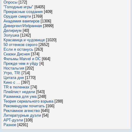
Опросы
[172]
"Голодные игры"
[6405]
Прекрасные создания
[409]
Орудия смерти
[1769]
Академия вампиров
[1306]
Дивергент/Избранная
[3899]
Делириум
[40]
Золушка
[1242]
Красавица и чудовище
[1020]
50 оттенков серого
[2652]
Если я останусь
[263]
Сказки Диснея
[374]
Фильмы Marvel и DC
[664]
Прежде чем я уйду
[4]
Ностальгия
[202]
Утро, TR!
[714]
Цитата дня
[1770]
Кино с ...
[397]
TR в пеленках
[74]
Плейлист недели
[543]
Разминка для ума
[248]
Теория сериального взрыва
[288]
Рекомендуем почитать
[166]
Рекламное агенство
[645]
Литературные дуэли
[54]
АРТ-дуэли
[108]
Разное
[4291]