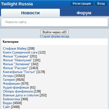
Twilight Russia
Регистрация
Вход
Новости
Форум
Войти через uID
Старая форма входа
Категории
Стефани Майер
[208]
Книги Сумеречной саги
[122]
Фильм "Сумерки"
[201]
Фильм "Новолуние"
[191]
Фильм "Затмение"
[342]
Фильм "Рассвет"
[1463]
Книга/фильм "Гостья"
[1178]
Актеры
[15562]
Галерея
[4926]
Фанфикшен
[670]
Аудио-фанфикшн
[61]
Обзоры фанфикшна
[138]
Важные даты и события
[202]
Библиотека
[369]
Видео
[4500]
Сайт
[2499]