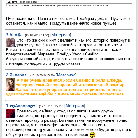
Цитата
Текст новости
Насколько я знаю, никаких ключевых решений пока не принято", - сказал он.
Ну и правильно. Нечего ничего там с Блэйдом делать. Пусть все
останется, как и было. Придумывайте нечто новое лучше)
3
Alin@
[
Материал
]
(15.10.2016 14:57)
Это что же они с ним сделают и как его историю повернут в
другое русло. Что-то я подзабыл вторую и третью части.
Какие-то фрагменты остались, но цельной картины нет, как и
представителей Марвела. Блейд - Уэсли Снайпс,
безукоризненный актер, и пока отложили в ящик возрождение его
легенды, но надолго ли трудно сказать
2
Январия
[
Материал
]
(13.10.2016 15:30)
А мне очень нравился Уэсли Снайпс в роли Блэйда.
Наверное самый своенравный и характерный вампир.
Жалко, что всё упирается только в прибыль, я бы с
удовольствием ещё бы с ним новые фильмы посмотрела.
1
♥ღАврораღ♥
[
Материал
]
(12.10.2016 22:26)
Правильно, сейчас у студии слишком много других
фильмов, которые нужно продвигать, снимать и готовить к
съемкам, прокату и релизу. Блэйда взяли на вооружение, точно
определили, что новым фильмам быть. Но пока есть
первоочередные другие проекты, а потом можно будет вернутся к
обсуждению истории охотника на вампиров