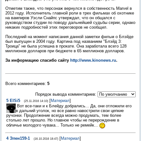
Отметим также, что персонаж вернулся в собственность Marvel в
2012 году. Исполнитель главной роли в трех фильмах об охотнике
на вампиров Уэсли Снайпс утверждал, что он общался с
руководством студии по поводу дальнейшей судьбы серии, однако
никаких подробностей этих переговоров не сообщил.
Последний на момент написания данной заметки фильм о Блэйде
был выпущен в 2004 году. Картина под названием "Блэйд 3:
Троица" не была успешна в прокате. Она заработала всего 128
миллионов долларов при бюджете в 65 миллионов долларов.
За информацию спасибо сайту
http://www.kinonews.ru
.
Всего комментариев
:
5
Порядок вывода комментариев:
5
ElSi5
[
Материал
]
(25.11.2016 14:10)
Вот все-таки и к Блейду добрались... Да, они отложили его
в дальний уголок, но все равно навострили свои цепкие
ручонки. Продолжение всегда можно продумать, тем более
столько лет прошло. Но главное чтобы не перерождение в
обличье молодого чувака... Только не ремейк...
4
Элен159-1
[
Материал
]
(16.10.2016 18:47)