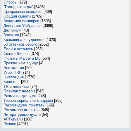
Опросы
[172]
"Голодные игры"
[6405]
Прекрасные создания
[409]
Орудия смерти
[1769]
Академия вампиров
[1306]
Дивергент/Избранная
[3899]
Делириум
[40]
Золушка
[1242]
Красавица и чудовище
[1020]
50 оттенков серого
[2652]
Если я останусь
[263]
Сказки Диснея
[374]
Фильмы Marvel и DC
[664]
Прежде чем я уйду
[4]
Ностальгия
[202]
Утро, TR!
[714]
Цитата дня
[1770]
Кино с ...
[397]
TR в пеленках
[74]
Плейлист недели
[543]
Разминка для ума
[248]
Теория сериального взрыва
[288]
Рекомендуем почитать
[166]
Рекламное агенство
[645]
Литературные дуэли
[54]
АРТ-дуэли
[108]
Разное
[4291]