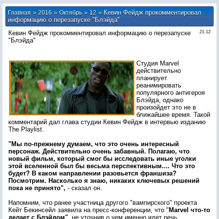
»
»
»
» Кевин Фейдж прокомментировал
Главная
2016
Октябрь
12
информацию о перезапуске "Блэйда"
Кевин Фейдж прокомментировал информацию о перезапуске
21:12
"Блэйда"
Студия Marvel
действительно
планирует
реанимировать
популярного антигероя
Блэйда, однако
произойдет это не в
ближайшее время. Такой
комментарий дал глава студии Кевин Фейдж в интервью изданию
The Playlist.
"Мы по-прежнему думаем, что это очень интересный
персонаж. Действительно очень забавный. Полагаю, что
новый фильм, который смог бы исследовать иные уголки
этой вселенной был бы весьма перспективным.... Что это
будет? В каком направлении разовьется франшиза?
Посмотрим. Насколько я знаю, никаких ключевых решений
пока не принято",
- сказал он.
Напомним, что ранее участница другого "вампирского" проекта
Кейт Бекинсейл заявила на пресс-конференции, что "
Marvel что-то
делает с Блэйдом"
, не уточнив о чем именно идет речь.