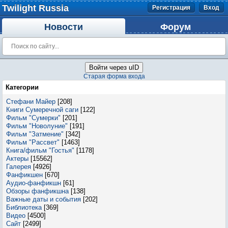
Twilight Russia
Регистрация
Вход
Новости
Форум
Войти через uID
Старая форма входа
Категории
Стефани Майер
[208]
Книги Сумеречной саги
[122]
Фильм "Сумерки"
[201]
Фильм "Новолуние"
[191]
Фильм "Затмение"
[342]
Фильм "Рассвет"
[1463]
Книга/фильм "Гостья"
[1178]
Актеры
[15562]
Галерея
[4926]
Фанфикшен
[670]
Аудио-фанфикшн
[61]
Обзоры фанфикшна
[138]
Важные даты и события
[202]
Библиотека
[369]
Видео
[4500]
Сайт
[2499]