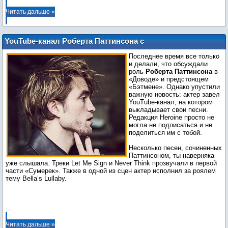
Читать дальше »
YouTube-канал Роберта Паттинсона с
песнями его сочинения
Последнее время все только
(оригинальность не подтверждена)
и делали, что обсуждали
роль
Роберта Паттинсона
в
«Доводе» и предстоящем
«Бэтмене». Однако упустили
важную новость: актер завел
YouTube-канал, на котором
выкладывает свои песни.
Редакция Heroine просто не
могла не подписаться и не
поделиться им с тобой.
Несколько песен, сочиненных
Паттинсоном, ты наверняка
уже слышала. Треки Let Me Sign и Never Think прозвучали в первой
части «Сумерек». Также в одной из сцен актер исполнил за роялем
тему Bella’s Lullaby.
...
Читать дальше »