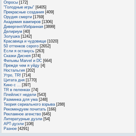
Опросы
[172]
"Голодные игры"
[6405]
Прекрасные создания
[409]
Орудия смерти
[1769]
Академия вампиров
[1306]
Дивергент/Избранная
[3899]
Делириум
[40]
Золушка
[1242]
Красавица и чудовище
[1020]
50 оттенков серого
[2652]
Если я останусь
[263]
Сказки Диснея
[374]
Фильмы Marvel и DC
[664]
Прежде чем я уйду
[4]
Ностальгия
[202]
Утро, TR!
[714]
Цитата дня
[1770]
Кино с ...
[397]
TR в пеленках
[74]
Плейлист недели
[543]
Разминка для ума
[248]
Теория сериального взрыва
[288]
Рекомендуем почитать
[166]
Рекламное агенство
[645]
Литературные дуэли
[54]
АРТ-дуэли
[108]
Разное
[4291]