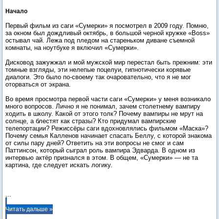
Начало
Первый фильм из саги «Сумерки» я посмотрел в 2009 году. Помню,
за окном был дождливый октябрь, в большой черной кружке «Boss»
остывал чай. Лежа под пледом на стареньком диване съемной
комнаты, на ноутбуке я включил «Сумерки».
Дисковод зажужжал и мой мужской мир перестал быть прежним: эти
томные взгляды, эти нелепые поцелуи, гипнотически корявые
диалоги. Это было по-своему так очаровательно, что я не мог
оторваться от экрана.
Во время просмотра первой части саги «Сумерки» у меня возникало
много вопросов. Лично я не понимал, зачем столетнему вампиру
ходить в школу. Какой от этого толк? Почему вампиры не мрут на
солнце, а блестят как стразы? Кто придумал вампирские
телепортации? Режиссёры саги вдохновлялись фильмом «Маска»?
Почему семья Калленов начинает спасать Беллу, с которой знакома
от силы пару дней? Ответить на эти вопросы не смог и сам
Паттинсон, который сыграл роль вампира Эдварда. В одном из
интервью актёр признался в этом. В общем, «Сумерки» — не та
картина, где следует искать логику.
...
Читать дальше »