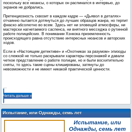
поскольку все нюансы, о которых он распинался в интервью, до
экранов не добрались.
Претенциозность сквозит в каждом кадре — «Дьявол в деталях»
отчаянно пытается дотянуться до лучших образцов жанра, но терпит
фиаско абсолютно во всем. Здесь нет ни зловещей атмосферы, ни
мастерски нагнетаемого саспенса, ни внятного месседжа о рутинной
работе полицейских. В понимании Хэнкока приземленность
происходящего равна отсутствию интересных нюансов и авторских
ходов.
Если в «Настоящем детективе» и «Охотниках за разумом» эпизоды
со слежкой не только раскрывали характеры персонажей и давали
четкое представление о работе полиции, но и были восхитительно
сняты, то здесь такие сцены клишированы, затянуты до
невозможности и не имеют никакой практической ценности.
...
Читать дальше »
Испытание, или Однажды, семь лет
спустя
Испытание, или
Однажды, семь лет