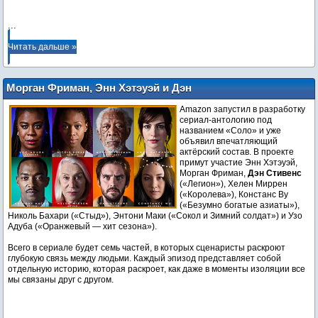
...
Читать дальше »
Морган Фриман, Энн Хэтэуэй и Дэн
Стивенс сыграют в сериале-антологии о
Amazon запустил в разработку
всеобщей связи
сериал-антологию под
названием «Соло» и уже
объявил впечатляющий
актёрский состав. В проекте
примут участие Энн Хэтэуэй,
Морган Фриман,
Дэн Стивенс
(«Легион»), Хелен Миррен
(«Королева»), Констанс Ву
(«Безумно богатые азиаты»),
Николь Бахари («Стыд»), Энтони Маки («Сокол и Зимний солдат») и Узо
Адуба («Оранжевый — хит сезона»).
Всего в сериале будет семь частей, в которых сценаристы раскроют
глубокую связь между людьми. Каждый эпизод представляет собой
отдельную историю, которая раскроет, как даже в моменты изоляции все
мы связаны друг с другом.