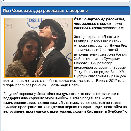
Йен Сомерхолдер рассказал о ссорах с
женой Никки Рид: «Я торнадо»
Йен Сомерхолдер рассказал,
что главное в семье – это
свобода и взаимопонимание.
Звезда сериала «Дневники
вампира» рассказал о своих
отношениях с женой
Никки Рид
— американской актрисой,
исполнительницей роли Розали
Хейл в киносаге «Сумерки».
Откровенный разговор
произошел во время интервью
Энди Коэну на радио SiriusXM.
Супруги счастливы в браке уже
почти шесть лет, а до свадьбы встречались около года. В июле 2017 года
у пары появился ребенок — дочь Боди Солэй.
Ведущий спросил у Йена:
«Как вы думаете, что является ключом к
поддержанию хороших отношений?»
И актер поделился:
«Это
взаимопонимание, возможность быть вместе, но при этом не теряя
личного пространства. Она (Никки) первая говорит: "Иди, покатайся на
велосипеде, прогуляйся с приятелями, сходи в бар выпить бурбона"».
...