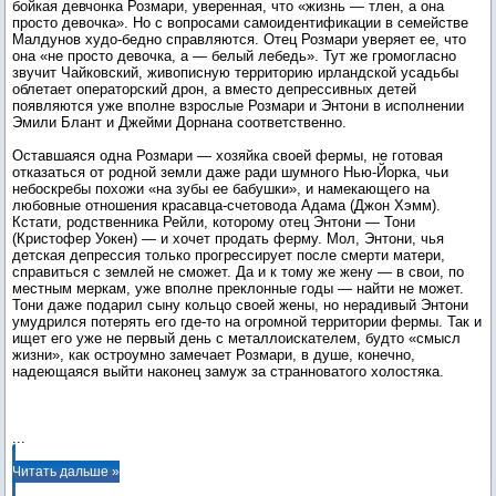
бойкая девчонка Розмари, уверенная, что «жизнь — тлен, а она
просто девочка». Но с вопросами самоидентификации в семействе
Малдунов худо-бедно справляются. Отец Розмари уверяет ее, что
она «не просто девочка, а — белый лебедь». Тут же громогласно
звучит Чайковский, живописную территорию ирландской усадьбы
облетает операторский дрон, а вместо депрессивных детей
появляются уже вполне взрослые Розмари и Энтони в исполнении
Эмили Блант и Джейми Дорнана соответственно.
Оставшаяся одна Розмари — хозяйка своей фермы, не готовая
отказаться от родной земли даже ради шумного Нью-Йорка, чьи
небоскребы похожи «на зубы ее бабушки», и намекающего на
любовные отношения красавца-счетовода Адама (Джон Хэмм).
Кстати, родственника Рейли, которому отец Энтони — Тони
(Кристофер Уокен) — и хочет продать ферму. Мол, Энтони, чья
детская депрессия только прогрессирует после смерти матери,
справиться с землей не сможет. Да и к тому же жену — в свои, по
местным меркам, уже вполне преклонные годы — найти не может.
Тони даже подарил сыну кольцо своей жены, но нерадивый Энтони
умудрился потерять его где-то на огромной территории фермы. Так и
ищет его уже не первый день с металлоискателем, будто «смысл
жизни», как остроумно замечает Розмари, в душе, конечно,
надеющаяся выйти наконец замуж за странноватого холостяка.
...
Читать дальше »