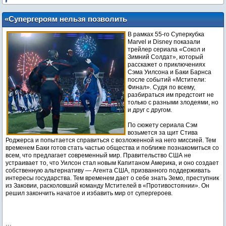
«Супергероям нельзя позволить
существовать»: трейлер сериала Marvel
В рамках 55-го Суперкубка
«Сокол и Зимний Солдат»
Marvel и Disney показали
трейлер сериала «Сокол и
Зимний Солдат», который
расскажет о приключениях
Сэма Уилсона и Баки Барнса
после событий «Мстители:
Финал». Судя по всему,
разбираться им предстоит не
только с разными злодеями, но
и друг с другом.
По сюжету сериала Сэм
возьмется за щит Стива
Роджерса и попытается справиться с возложенной на него миссией. Тем
временем Баки готов стать частью общества и поближе познакомиться со
всем, что предлагает современный мир. Правительство США не
устраивает то, что Уилсон стал новым Капитаном Америка, и оно создает
собственную альтернативу — Агента США, призванного поддерживать
интересы государства. Тем временем дает о себе знать Земо, преступник
из Заковии, расколовший команду Мстителей в «Противостоянии». Он
решил закончить начатое и избавить мир от супергероев.
...