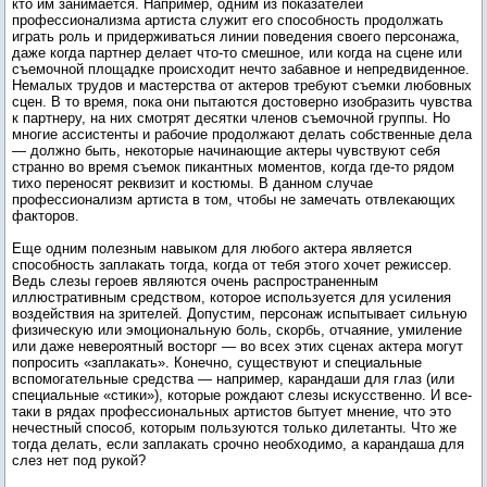
кто им занимается. Например, одним из показателей
профессионализма артиста служит его способность продолжать
играть роль и придерживаться линии поведения своего персонажа,
даже когда партнер делает что-то смешное, или когда на сцене или
съемочной площадке происходит нечто забавное и непредвиденное.
Немалых трудов и мастерства от актеров требуют съемки любовных
сцен. В то время, пока они пытаются достоверно изобразить чувства
к партнеру, на них смотрят десятки членов съемочной группы. Но
многие ассистенты и рабочие продолжают делать собственные дела
— должно быть, некоторые начинающие актеры чувствуют себя
странно во время съемок пикантных моментов, когда где-то рядом
тихо переносят реквизит и костюмы. В данном случае
профессионализм артиста в том, чтобы не замечать отвлекающих
факторов.
Еще одним полезным навыком для любого актера является
способность заплакать тогда, когда от тебя этого хочет режиссер.
Ведь слезы героев являются очень распространенным
иллюстративным средством, которое используется для усиления
воздействия на зрителей. Допустим, персонаж испытывает сильную
физическую или эмоциональную боль, скорбь, отчаяние, умиление
или даже невероятный восторг — во всех этих сценах актера могут
попросить «заплакать». Конечно, существуют и специальные
вспомогательные средства — например, карандаши для глаз (или
специальные «стики»), которые рождают слезы искусственно. И все-
таки в рядах профессиональных артистов бытует мнение, что это
нечестный способ, которым пользуются только дилетанты. Что же
тогда делать, если заплакать срочно необходимо, а карандаша для
слез нет под рукой?