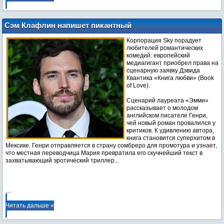
Сэм Клафлин напишет пикантный
роман
Корпорация Sky порадует
любителей романтических
комедий: европейский
медиагигант приобрел права на
сценарную заявку Дэвида
Квантика «Книга любви» (Book
of Love).
Сценарий лауреата «Эмми»
рассказывает о молодом
английском писателе Генри,
чей новый роман провалился у
критиков. К удивлению автора,
книга становится суперхитом в
Мексике. Генри отправляется в страну сомбреро для промотура и узнает,
что местная переводчица Мария превратила его скучнейший текст в
захватывающий эротический триллер...
...
Читать дальше »