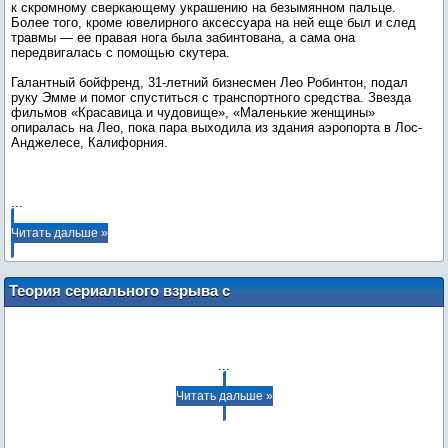
к скромному сверкающему украшению на безымянном пальце.
Более того, кроме ювелирного аксессуара на ней еще был и след
травмы — ее правая нога была забинтована, а сама она
передвигалась с помощью скутера.
Галантный бойфренд, 31-летний бизнесмен Лео Робинтон, подал
руку Эмме и помог спуститься с транспортного средства. Звезда
фильмов «Красавица и чудовище», «Маленькие женщины»
опиралась на Лео, пока пара выходила из здания аэропорта в Лос-
Анджелесе, Калифорния.
...
Читать дальше »
Теория сериального взрыва с
katerina420
...
Читать дальше »