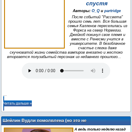
спустя
Авторы:
O_Q
и
partridge
После событий "Рассвета"
прошло семь лет. Вся большая
семья Калленов переселилась из
Форкса на север Норвегии.
Джейкоб покинул свое племя и
вместе с Ренесми учится в
университете. В безоблачное
счастье слегка даже
скучноватой жизни семейства вампиров внезапно и жестоко
вторгается полузабытый персонаж из недавнего прошлого...
...
Читать дальше »
Шейлин Вудли помолвлена (но это не
точно)
А ведь только неделю назад