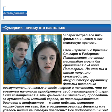
...
Читать дальше »
«Сумерки»: почему это настолько
плохо, что хорошо
Я пересмотрел все пять
фильмов и нашел в них
неистовую прелесть
Сага «Сумерки» с Кристен
Стюарт и Робертом
Паттинсоном по своим
масштабам могла бы
сравниться с «Гарри
Поттером». Но что мы в
итоге получили —
сумасшедшую,
абсурдистскую франшизу.
Фильмы настолько
возмутительно наглые в своём пафосе и нелепости, что со
временем начинают приобретать свой неповторимый шарм.
Если всмотреться в эти фильмы внимательно, проследить
за сумасшедшей мимикой героев, за претенциозностью
диалогов и конфликтов — можно поймать истинное
наслаждение от саги. Как в раскритикованных фильмах мне
удалось найти неистовую прелесть? Все подробности ниже!