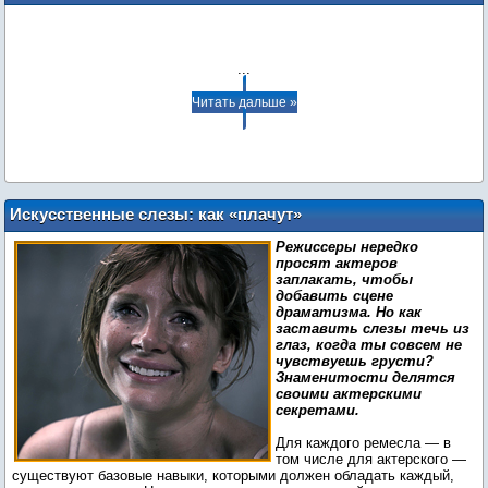
...
Читать дальше »
Искусственные слезы: как «плачут»
актеры на съемочной площадке
Режиссеры нередко
просят актеров
заплакать, чтобы
добавить сцене
драматизма. Но как
заставить слезы течь из
глаз, когда ты совсем не
чувствуешь грусти?
Знаменитости делятся
своими актерскими
секретами.
Для каждого ремесла — в
том числе для актерского —
существуют базовые навыки, которыми должен обладать каждый,