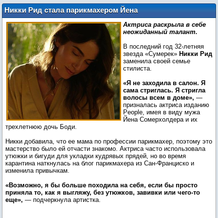
Никки Рид стала парикмахером Йена
Сомерхолдера и их дочери на
Актриса раскрыла в себе
карантине
неожиданный талант.
В последний год 32-летняя
звезда «Сумерек»
Никки Рид
заменила своей семье
стилиста.
«Я не заходила в салон. Я
сама стриглась. Я стригла
волосы всем в доме»,
—
призналась актриса изданию
People, имея в виду мужа
Йена Сомерхолдера и их
трехлетнюю дочь Боди.
Никки добавила, что ее мама по профессии парикмахер, поэтому это
мастерство было ей отчасти знакомо. Актриса часто использовала
утюжки и бигуди для укладки кудрявых прядей, но во время
карантина наткнулась на блог парикмахера из Сан-Франциско и
изменила привычкам.
«Возможно, я бы больше походила на себя, если бы просто
приняла то, как я выгляжу, без утюжков, завивки или чего-то
еще»,
— подчеркнула артистка.