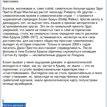
персонажи.
Богатая, моложавая и, само собой, смертельно больная вдова Эдит
Притти (Кэри Маллиган) растит непоседу Роберта. Их другом —
символическим мужем и символическим отцом — становится
чудаковатый самородок Бэзил Браун (Рейф Файнс): бросив школу в
двенадцать лет, он выучил пять языков и признан авторитетом в
астрономических кругах. Это он по гениальной прихоти Эдит,
уверенной, что земля ее поместья таит в себе исторические
сокровища, столь же гениально точно определит место раскопок.
Имя Брауна (1888–1977), остававшегося, несмотря на все свои
достоинства, для кастового общества простым «землекопом»,
выпадет из истории открытия. Только в начале 2000-х годов
писатель Джон Престон восстановит справедливость. После
фильма в тени Бэзила Брауна обречены скукожиться копавшие
Саттон-Ху профи — несимпатичные дядьки из Лондона.
Бэзил вызвал у меня ощущение дежавю: в археологической
молодости я таких, как он, застал в Крыму; их звали — это не
оценочная, а сугубо профессиональная характеристика —
«счастливчиками». Выглядели они не столь презентабельно и пили
спирт стаканами, но, происходя из наследственных кланов
грабителей курганов, знали археологическую карту полуострова
почище музейщиков.
...
Читать дальше »