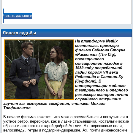
...
Читать дальше »
Лопата судьбы
На платформе Netflix
состоялась премьера
фильма Саймона Стоуна
«Раскопки» (The Dig),
посвященного
сенсационной находке в
1939 году погребальной
ладьи короля VII века
Редвальда в Саттон-Ху
(Суффолк). В
интерпретации модного
театрального и оперного
режиссера история почти
случайного открытия
звучит как имперская симфония, считает Михаил
Трофименков.
В начале фильма кажется, что можно расслабиться и погрузиться в
уютное ретро, перебирая, как в лавке старьевщика, ностальгические
образы и артефакты старой доброй Англии. Ах, вересковые поля,
велосипеды, гетры и подагрики-дворецкие. Ах, почти диккенсовские