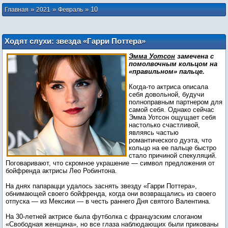
»
»
»
10
Главная
2021
Февраль
Ходят слухи: звезда «Гарри Поттера»
Эмма Уотсон выходит замуж
Эмма Уотсон
замечена с
помолвочным кольцом на
«правильном» пальце.
Когда-то актриса описала
себя довольной, будучи
полноправным партнером для
самой себя. Однако сейчас
Эмма Уотсон ощущает себя
настолько счастливой,
являясь частью
романтического дуэта, что
кольцо на ее пальце быстро
стало причиной спекуляций.
Поговаривают, что скромное украшение — символ предложения от
бойфренда актрисы Лео Робинтона.
На днях папарацци удалось заснять звезду «Гарри Поттера»,
обнимающей своего бойфренда, когда они возвращались из своего
отпуска — из Мексики — в честь раннего Дня святого Валентина.
На 30-летней актрисе была футболка с французским слоганом
«Свободная женщина», но все глаза наблюдающих были прикованы