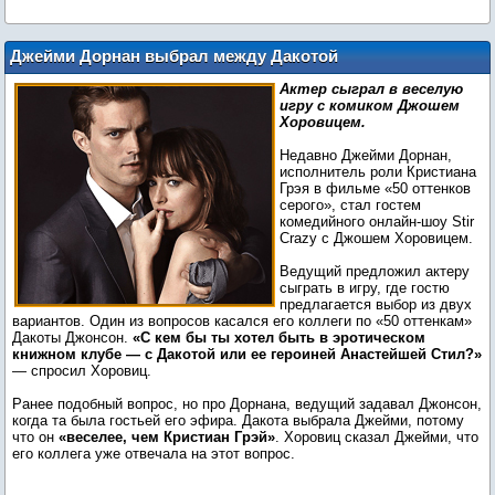
Джейми Дорнан выбрал между Дакотой
Джонсон и Анастейшей Стил из «50
Актер сыграл в веселую
оттенков серого»
игру с комиком Джошем
Хоровицем.
Недавно Джейми Дорнан,
исполнитель роли Кристиана
Грэя в фильме «50 оттенков
серого», стал гостем
комедийного онлайн-шоу Stir
Crazy с Джошем Хоровицем.
Ведущий предложил актеру
сыграть в игру, где гостю
предлагается выбор из двух
вариантов. Один из вопросов касался его коллеги по «50 оттенкам»
Дакоты Джонсон.
«С кем бы ты хотел быть в эротическом
книжном клубе — с Дакотой или ее героиней Анастейшей Стил?»
— спросил Хоровиц.
Ранее подобный вопрос, но про Дорнана, ведущий задавал Джонсон,
когда та была гостьей его эфира. Дакота выбрала Джейми, потому
что он
«веселее, чем Кристиан Грэй»
. Хоровиц сказал Джейми, что
его коллега уже отвечала на этот вопрос.