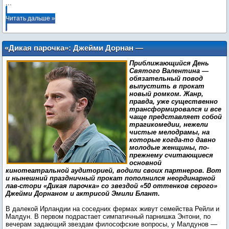
...
Читать дальше »
«Дикая парочка»: Джейми Дорнан —
первый парень на деревне
Приближающийся День
Святого Валентина —
обязательный повод
выпустить в прокат
новый ромком. Жанр,
правда, уже существенно
трансформировался и все
чаще представляет собой
трагикомедии, нежели
чистые мелодрамы, на
которые когда-то давно
молодые женщины, по-
прежнему считающиеся
основной
кинотеатральной аудиторией, водили своих партнеров. Вот
и нынешний праздничный прокат пополнился неординарной
лав-стори «Дикая парочка» со звездой «50 оттенков серого»
Джейми Дорнаном и актрисой Эмили Блант.
В далекой Ирландии на соседних фермах живут семейства Рейли и
Малдун. В первом подрастает симпатичный парнишка Энтони, по
вечерам задающий звездам философские вопросы, у Малдунов —