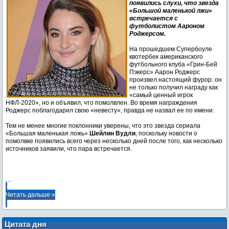
появились слухи, что звезда
«Большой маленькой лжи»
встречается с
футболистом Аароном
Роджерсом.
На прошедшем Супербоуле
квотербек американского
футбольного клуба «Грин-Бей
Пэкерс» Аарон Роджерс
произвел настоящий фурор: он
не только получил награду как
«самый ценный игрок
НФЛ-2020», но и объявил, что помолвлен. Во время награждения
Роджерс поблагодарил свою «невесту», правда не назвал ее по имени.
Тем не менее многие поклонники уверены, что это звезда сериала
«Большая маленькая ложь»
Шейлин Вудли
, поскольку новости о
помолвке появились всего через несколько дней после того, как несколько
источников заявили, что пара встречается.
...
Читать дальше »
Цитата дня