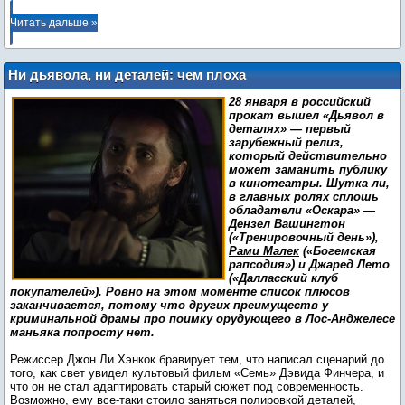
Читать дальше »
Ни дьявола, ни деталей: чем плоха
криминальная драма с Джаредом Лето
28 января в российский
прокат вышел «Дьявол в
деталях» — первый
зарубежный релиз,
который действительно
может заманить публику
в кинотеатры. Шутка ли,
в главных ролях сплошь
обладатели «Оскара» —
Дензел Вашингтон
(«Тренировочный день»),
Рами Малек
(«Богемская
рапсодия») и Джаред Лето
(«Далласский клуб
покупателей»). Ровно на этом моменте список плюсов
заканчивается, потому что других преимуществ у
криминальной драмы про поимку орудующего в Лос-Анджелесе
маньяка попросту нет.
Режиссер Джон Ли Хэнкок бравирует тем, что написал сценарий до
того, как свет увидел культовый фильм «Семь» Дэвида Финчера, и
что он не стал адаптировать старый сюжет под современность.
Возможно, ему все-таки стоило заняться полировкой деталей,