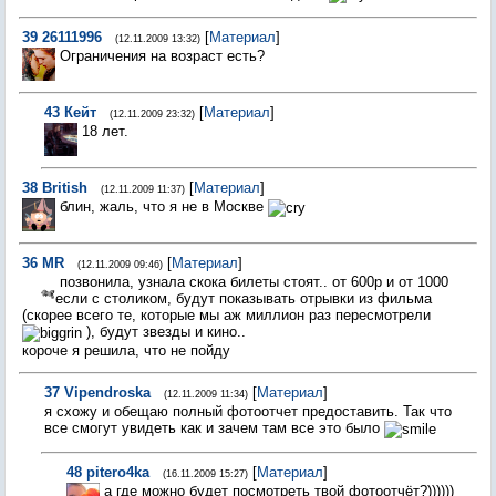
39
26111996
[
Материал
]
(12.11.2009 13:32)
Ограничения на возраст есть?
43
Кейт
[
Материал
]
(12.11.2009 23:32)
18 лет.
38
British
[
Материал
]
(12.11.2009 11:37)
блин, жаль, что я не в Москве
36
MR
[
Материал
]
(12.11.2009 09:46)
позвонила, узнала скока билеты стоят.. от 600р и от 1000
если с столиком, будут показывать отрывки из фильма
(скорее всего те, которые мы аж миллион раз пересмотрели
), будут звезды и кино..
короче я решила, что не пойду
37
Vipendroska
[
Материал
]
(12.11.2009 11:34)
я схожу и обещаю полный фотоотчет предоставить. Так что
все смогут увидеть как и зачем там все это было
48
pitero4ka
[
Материал
]
(16.11.2009 15:27)
а где можно будет посмотреть твой фотоотчёт?))))))