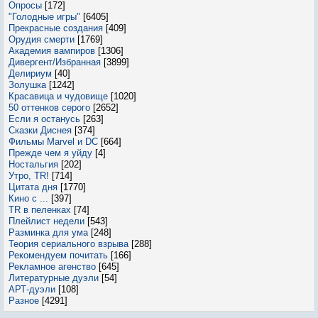
Опросы
[172]
"Голодные игры"
[6405]
Прекрасные создания
[409]
Орудия смерти
[1769]
Академия вампиров
[1306]
Дивергент/Избранная
[3899]
Делириум
[40]
Золушка
[1242]
Красавица и чудовище
[1020]
50 оттенков серого
[2652]
Если я останусь
[263]
Сказки Диснея
[374]
Фильмы Marvel и DC
[664]
Прежде чем я уйду
[4]
Ностальгия
[202]
Утро, TR!
[714]
Цитата дня
[1770]
Кино с ...
[397]
TR в пеленках
[74]
Плейлист недели
[543]
Разминка для ума
[248]
Теория сериального взрыва
[288]
Рекомендуем почитать
[166]
Рекламное агенство
[645]
Литературные дуэли
[54]
АРТ-дуэли
[108]
Разное
[4291]