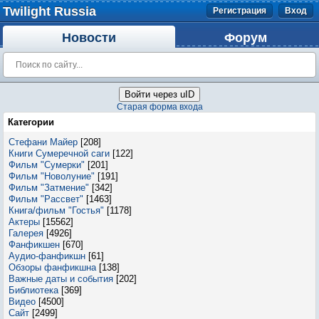
Twilight Russia
Регистрация
Вход
Новости
Форум
Войти через uID
Старая форма входа
Категории
Стефани Майер
[208]
Книги Сумеречной саги
[122]
Фильм "Сумерки"
[201]
Фильм "Новолуние"
[191]
Фильм "Затмение"
[342]
Фильм "Рассвет"
[1463]
Книга/фильм "Гостья"
[1178]
Актеры
[15562]
Галерея
[4926]
Фанфикшен
[670]
Аудио-фанфикшн
[61]
Обзоры фанфикшна
[138]
Важные даты и события
[202]
Библиотека
[369]
Видео
[4500]
Сайт
[2499]