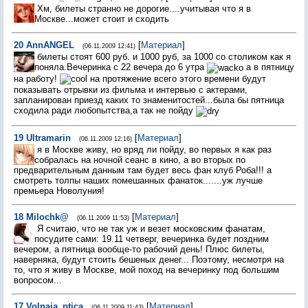
Хм, билеты странно не дорогие....учитывая что я в
Москве...может стоит и сходить
20
AnnANGEL
[
Материал
]
(06.11.2009 12:41)
билеты стоят 600 руб. и 1000 руб, за 1000 со столиком как я
поняла.Вечеринка с 22 вечера до 6 утра
а в пятницу
на работу!
на протяжение всего этого времени будут
показывать отрывки из фильма и интервью с актерами,
запланирован приезд каких то знаменитостей...была бы пятница
сходила ради любопытства,а так не пойду
19
Ultramarin
[
Материал
]
(06.11.2009 12:16)
я в Москве живу, но вряд ли пойду, во первых я как раз
собралась на ночной сеанс в кино, а во вторых по
предварительным данным там будет весь фан клуб Роба!!! а
смотреть толпы наших помешанных фанаток.......уж лучше
премьера Новолуния!
18
Milochk@
[
Материал
]
(06.11.2009 11:53)
Я считаю, что не так уж и везет московским фанатам,
посудите сами: 19.11 четверг, вечеринка будет поздним
вечером, а пятница вообще-то рабочий день! Плюс билеты,
наверняка, будут стоить бешеных денег... Поэтому, несмотря на
то, что я живу в Москве, мой поход на вечеринку под большим
вопросом...
17
Volnaja_ptica
[
Материал
]
(06.11.2009 11:43)