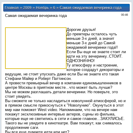
»
»
»
» Самая ожидаемая вечеринка года
Главная
2009
Ноябрь
6
Самая ожидаемая вечеринка года
00:46
Дорогие друзья!
До премтеры осталось чуть
меньше 3-х дней, а значит
меньше 3-х дней до Самой
ожидаемой вечеринки года!!
Если Вы еще не знаете стоит ли
идти на эту вечеринку..СТОИТ.
ОДНОЗНАЧНО!
Ту атмосферу и настроение,
которое создадут декораторы и
ведущие, не стоит упускать даже если Вы не знаете кто такая
Стефани Майер и Роберт Паттинсон.
А провести премьерный вечер в компании единомышленников в
центре Москвы в приятном месте...что может быть лучше?
Мы не можем разглашать детали вечеринки. Но поверьте, это
стоит увидеть.
Вы сможете не только насладиться новолунной атмосферой, но и
в прямом смысле прикоснуться к "Новолунию". Окунуться в этот
мир нам поможет West video. Напоминаем, что на вечере нам
покажут эксклюзивные интервью актеров, сцены из фильма,
которые еще не светились в сети и самое главное...ЗАКУЛИСЬЕ.
Такого вы не увидите в кинотеатре. Вам покажут, как снималось
продолжение саги.
Вы все еще думаете идти или нет?