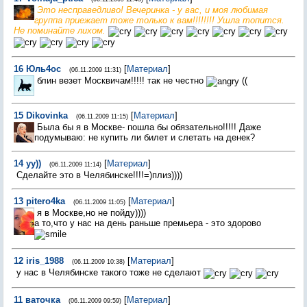
Это несправедливо! Вечеринка - у вас, и моя любимая
группа приежает тоже только к вам!!!!!!!! Ушла топится.
Не поминайте лихом.
16
Юль4ос
[
Материал
]
(06.11.2009 11:31)
блин везет Москвичам!!!!! так не честно
((
15
Dikovinka
[
Материал
]
(06.11.2009 11:15)
Была бы я в Москве- пошла бы обязательно!!!!! Даже
подумываю: не купить ли билет и слетать на денек?
14
yy))
[
Материал
]
(06.11.2009 11:14)
Сделайте это в Челябинске!!!!=)плиз))))
13
pitero4ka
[
Материал
]
(06.11.2009 11:05)
я в Москве,но не пойду))))
а то,что у нас на день раньше премьера - это здорово
12
iris_1988
[
Материал
]
(06.11.2009 10:38)
у нас в Челябинске такого тоже не сделают
11
ваточка
[
Материал
]
(06.11.2009 09:59)