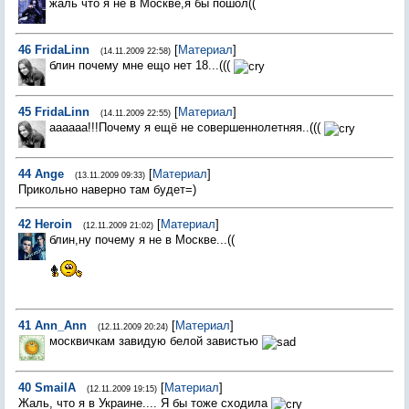
жаль что я не в Москве,я бы пошол((
46
FridaLinn
[
Материал
]
(14.11.2009 22:58)
блин почему мне ещо нет 18...(((
45
FridaLinn
[
Материал
]
(14.11.2009 22:55)
аааааа!!!Почему я ещё не совершеннолетняя..(((
44
Ange
[
Материал
]
(13.11.2009 09:33)
Прикольно наверно там будет=)
42
Heroin
[
Материал
]
(12.11.2009 21:02)
блин,ну почему я не в Москве...((
41
Ann_Ann
[
Материал
]
(12.11.2009 20:24)
москвичкам завидую белой завистью
40
SmailA
[
Материал
]
(12.11.2009 19:15)
Жаль, что я в Украине.... Я бы тоже сходила