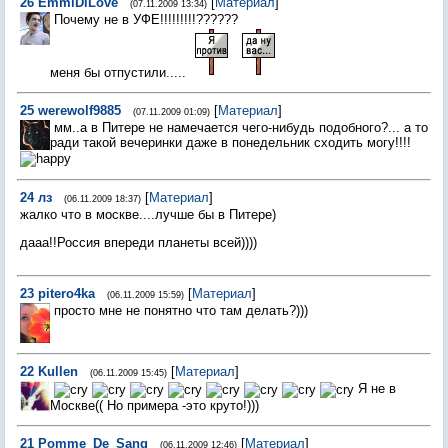
26
EmmiDiLove
[
Материал
]
(07.11.2009 13:34)
Почему не в УФЕ!!!!!!!!!??????
меня бы отпустили.....
25
werewolf9885
[
Материал
]
(07.11.2009 01:09)
мм..а в Питере не намечается чего-нибудь подобного?... а то
ради такой вечеринки даже в понедельник сходить могу!!!!
24
лз
[
Материал
]
(06.11.2009 18:37)
жалко что в москве....лучше бы в Питере)
дааа!!Россия впереди планеты всей))))
23
pitero4ka
[
Материал
]
(06.11.2009 15:59)
просто мне не понятно что там делать?)))
22
Kullen
[
Материал
]
(06.11.2009 15:45)
Я не в
Москве(( Но примера -это круто!)))
21
Pomme_De_Sang
[
Материал
]
(06.11.2009 12:46)