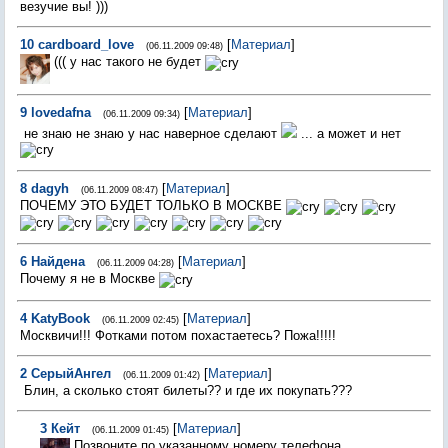
везучие вы! )))
10
cardboard_love
[
Материал
]
(06.11.2009 09:48)
((( у нас такого не будет
9
lovedafna
[
Материал
]
(06.11.2009 09:34)
не знаю не знаю у нас наверное сделают
... а может и нет
8
dagyh
[
Материал
]
(06.11.2009 08:47)
ПОЧЕМУ ЭТО БУДЕТ ТОЛЬКО В МОСКВЕ
6
Найдена
[
Материал
]
(06.11.2009 04:28)
Почему я не в Москве
4
KatyBook
[
Материал
]
(06.11.2009 02:45)
Москвичи!!! Фотками потом похастаетесь? Пожа!!!!!
2
СерыйАнгел
[
Материал
]
(06.11.2009 01:42)
Блин, а сколько стоят билеты?? и где их покупать???
3
Кейт
[
Материал
]
(06.11.2009 01:45)
Позвоните по указанному номеру телефона.