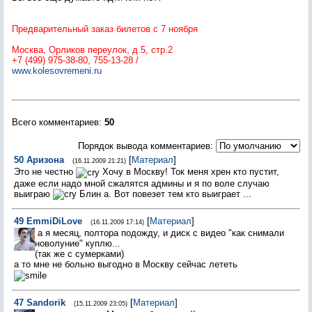
Предварительный заказ билетов с 7 ноября
Москва, Орликов переулок, д.5, стр.2
+7 (499) 975-38-80, 755-13-28 /
www.kolesovremeni.ru
Всего комментариев
:
50
Порядок вывода комментариев:
50
Аризона
[
Материал
]
(16.11.2009 21:21)
Это не честно
Хочу в Москву! Ток меня хрен кто пустит,
даже если надо мной сжалятся админы и я по воле случаю
выиграю
Блин а. Вот повезет тем кто выиграет ...
49
EmmiDiLove
[
Материал
]
(16.11.2009 17:14)
а я месяц, полтора подожду, и диск с видео "как снимали
новолуние" куплю...
(так же с сумерками)
а то мне не больно выгодно в Москву сейчас лететь
47
Sandorik
[
Материал
]
(15.11.2009 23:05)