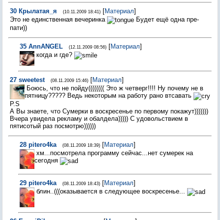
30
Крылатая_я
[
Материал
]
(10.11.2009 18:41)
Это не единственная вечеринка
Будет ещё одна пре-
пати))
35
AnnANGEL
[
Материал
]
(12.11.2009 08:56)
когда и где?
27
sweetest
[
Материал
]
(08.11.2009 15:46)
Боюсь, что не пойду(((((((( Это ж четверг!!!! Ну почему не в
пятницу????? Ведь некоторым на работу рано втсавать
P.S
А Вы знаете, что Сумерки в воскресенье по первому покажут)))))))
Вчера увидела рекламу и обалдела))))) С удовольствием в
пятисотый раз посмотрю))))))
28
pitero4ka
[
Материал
]
(08.11.2009 18:39)
хм...посмотрела программу сейчас...нет сумерек на
сегодня
29
pitero4ka
[
Материал
]
(08.11.2009 18:43)
блин..(((оказывается в следующее воскресенье...