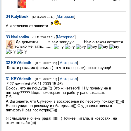
34
KatyBook
[
Материал
]
(12.11.2009 01:47)
А я зелению от зависти
33
Nariso4ka
[
Материал
]
(11.11.2009 23:51)
Да девченки.........я вам завидую........Нам о таком остается
только мечтать.........
32
KEYAdeath
[
Материал
]
(11.11.2009 23:22)
Кстати реклама фильма ( та что на первом) просто супер!
31
KEYAdeath
[
Материал
]
(11.11.2009 23:10)
* 27 sweetest (08.11.2009 15:46)
Боюсь, что не пойду(((((((( Это ж четверг!!!! Ну почему не в
пятницу????? Ведь некоторым на работу рано втсавать
P.S
А Вы знаете, что Сумерки в воскресенье по первому покажут)))))))
Вчера увидела рекламу и обалдела))))) С удовольствием в
пятисотый раз посмотрю))))))
Я слышала и очень рада!!!!!!!! ( Точнее читала, в новостях, на
этом же сайте))))