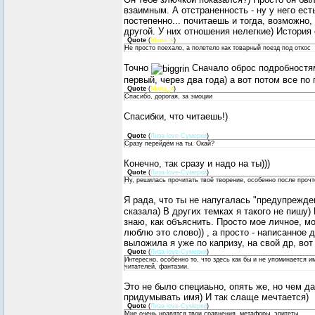
взаимным. А отстраненность - ну у него ест
постепенно... почитаешь и тогда, возможно,
другой. У них отношения нелегкие) История
Quote
(
Мила_я
)
Не просто поехало, а полетело как товарный поезд под откос
Точно
Сначало оброс подробностям
первый, через два года) а вот потом все по
Quote
(
Мила_я
)
Спасибо, дорогая, за эмоции
Спасибки, что читаешь!)
Quote
(
Лиза-love-Сумерки
)
Сразу перейдём на ты. Окай?
Конечно, так сразу и надо на ты)))
Quote
(
Лиза-love-Сумерки
)
Ну, решилась прочитать твоё творение, особенно после прочт
Я рада, что ты не напугалась "предупрежде
сказала) В других темках я такого не пишу)
знаю, как объяснить. Просто мое личное, 
люблю это слово)) , а просто - написанное 
выложила я уже по капризу, на свой др, во
Quote
(
Лиза-love-Сумерки
)
Интересно, особенно то, что здесь как бы и не упоминается и
читателей, фантазии.
Это не было специаьно, опять же, но чем 
придумывать имя) И так слаще мечтается)
Quote
(
Лиза-love-Сумерки
)
Мне очень нравятся твои сравнения, метафоры, эпитеты.