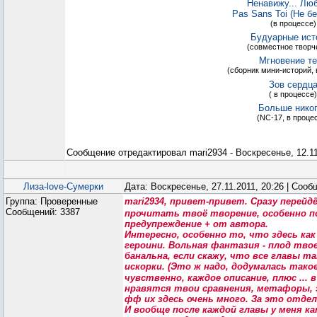
Ненавижу... Люб
Pas Sans Toi (Не без
(в процессе)
Будуарные ист
(совместное творч
Мгновение т
(сборник мини-историй, 
Зов сердц
( в процессе)
Больше нико
(NC-17, в проце
Сообщение отредактировал
mari2934
-
Воскресенье, 12.11
Лиза-love-Сумерки
Дата: Воскресенье, 27.11.2011, 20:26 | Соо
Группа: Проверенные
mari2934, привет-привет. Сразу перейд
Сообщений:
3387
прочитать твоё творение, особенно п
предупреждение + от автора.
Интересно, особенно то, что здесь как
героини. Вольная фантазия - плод тво
банальна, если скажу, что все главы т
искорки. (Это ж надо, додумалась так
чувственно, каждое описание, плюс ... 
нравятся твои сравнения, метафоры, 
фф их здесь очень много. За это отдел
И вообще после каждой главы у меня к