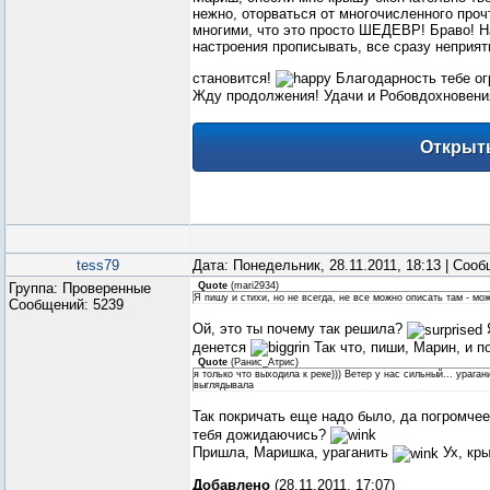
нежно, оторваться от многочисленного прочт
многими, что это просто ШЕДЕВР! Браво!
На
настроения прописывать, все сразу неприят
становится!
Благодарность тебе ог
Жду продолжения! Удачи и Робовдохновен
tess79
Дата: Понедельник, 28.11.2011, 18:13 | Соо
Группа: Проверенные
Quote
(
mari2934
)
Я пишу и стихи, но не всегда, не все можно описать там - мож
Сообщений:
5239
Ой, это ты почему так решила?
Я
денется
Так что, пиши, Марин, и 
Quote
(
Ранис_Атрис
)
я только что выходила к реке))) Ветер у нас сильный... ураган
выглядывала
Так покричать еще надо было, да погромче
тебя дожидаючись?
Пришла, Маришка, ураганить
Ух, кр
Добавлено
(28.11.2011, 17:07)