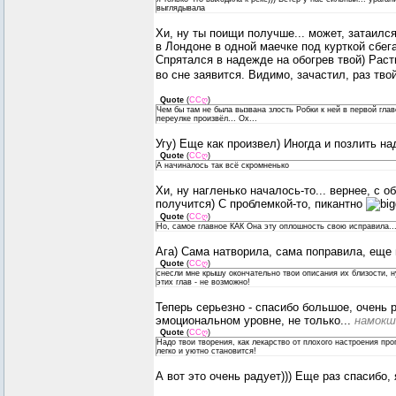
выглядывала
Хи, ну ты поищи получше... может, затаился
в Лондоне в одной маечке под курткой сбега
Спрятался в надежде на обогрев твой) Раст
во сне заявится. Видимо, зачастил, раз твой
Quote
(
ССღ
)
Чем бы там не была вызвана злость Робки к ней в первой главе
переулке произвёл... Ох...
Угу) Еще как произвел) Иногда и позлить на
Quote
(
ССღ
)
А начиналось так всё скромненько
Хи, ну нагленько началось-то... вернее, с о
получится) С проблемкой-то, пикантно
Quote
(
ССღ
)
Но, самое главное КАК Она эту оплошность свою исправила..
Ага) Сама натворила, сама поправила, еще 
Quote
(
ССღ
)
снесли мне крышу окончательно твои описания их близости, н
этих глав - не возможно!
Теперь серьезно - спасибо большое, очень 
эмоциональном уровне, не только...
намокше
Quote
(
ССღ
)
Надо твои творения, как лекарство от плохого настроения пр
легко и уютно становится!
А вот это очень радует))) Еще раз спасибо,