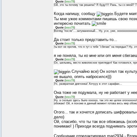
Quote
(
tess79
)
Ой, это ты почему так решила? Я буду!!!! Рань, ты со мной? 
Когда напишу, сообщу
Будете маят
Ты мне ужее комментами пишешь свою поэму
интересно почитать
Quote
(
tess79
)
Взгляд "после"....затуманенный... Ну, усе, уже, ооооооооооо
Да стоит только представить-то...
Quote
(
tess79
)
ты вот не против, что я тут к тебе "сбегаю" на передых? Ну, э
я не поняла, ты
ко мне
или
от меня
сбегаеш
Quote
(
tess79
)
Ох, шельмец, место живописное приглядел! Как готовился, пр
Случайно все) Он хотел так культур
не вышло, опять набросился)))
Quote
(
tess79
)
Ух, развратная девчонка! Хочууу в этот сарафан...
Она тоже не подумала, ну не работает у не
Quote
(
tess79
)
Ну, а сколько здесь было оооооо, так это же целое огогоооо
обожаю! Ой, я похоже в данный момент готова весь мир обож
Огого... так и хочется дописать шифровал
дело)
Ой, спасибо, что ты так все обожаешь (особ
понимаю! ) Приходи всегда поднимать эрот
Сообщение отредактировал
mari2934
-
Вторн