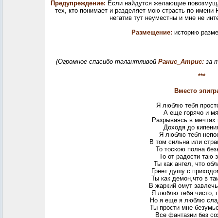
Предупреждение:
Если найдутся желающие повозмущат
тех, кто понимает и разделяет мою страсть по имени 
негатив тут неуместны и мне не инт
Размещение:
историю разме
(Огромное спасибо талантливой
Ранис_Атрис:
за 
***
Вместо эпигр
Я люблю тебя просто
А еще горячо и мя
Разрываясь в мечтах 
Доходя до кипения
Я люблю тебя непо
В том сильна или стра
То тоскою полна без
То от радости таю 
Ты как ангел, что об
Греет душу с приходо
Ты как демон,что в та
В жаркий омут завлечь
Я люблю тебя чисто, 
Но я еще я люблю сла
Ты прости мне безумье
Все фантазии без со