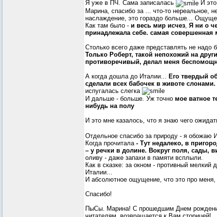
Я уже в ПЧ. Сама записалась
И это
Марина, спасибо за ... что-то нереальное, н
наслаждение, это гораздо больше... Ощущен
Как там было -
и весь мир исчез
,
Я ни о ч
принадлежала себе.
самая совершенная 
Столько всего даже представлять не надо б
Только Роберт, такой непохожий на други
противоречивый, делал меня беспомощн
А когда дошла до Италии...
Его твердый об
сделали всех бабочек в животе слонами.
испугалась слегка
И дальше - больше. Уж точно
мое ватное т
нибудь на полу
И это мне казалось, что я знаю чего ожида
Отдельное спасибо за природу - я обожаю И
Когда прочитала
- Тут недалеко, в пригор
– у речки в долине. Вокруг поля, сады, в
оливу - даже запахи в памяти всплыли.
Как в сказке: за окном - противный мелкий 
Италии...
И абсолютное ощущение, что это про меня, ч
Спасибо!
ПыСы. Марина! С прошедшим Днем рождения
читателям, возвращается к Вам сторицей!