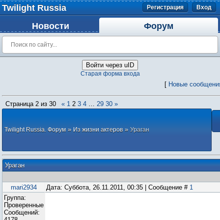
Twilight Russia
Регистрация
Вход
Новости
Форум
Войти через uID
Старая форма входа
[
Новые сообщени
Страница
2
из
30
«
1
2
3
4
…
29
30
»
»
»
Twilight Russia. Форум
Из жизни актеров
Ураган
Ураган
mari2934
Дата: Суббота, 26.11.2011, 00:35 | Сообщение #
1
Группа:
Проверенные
Сообщений:
4178