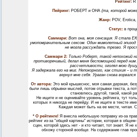
Рейтинг:
R
Пейринг:
РОБЕРТ и ОНА
(та, которой мож
Жанр:
POV, Erotica
Статус:
в проц
Саммари:
Вот она, моя сенсация. Я стала Е
умопомрачительным сексом. Один мимолетный эпизод с
не могла рассуждать трезво. Я прос
Саммари 2:
Только Роберт, такой непохожий н
противоречивый, делал меня беспомощной перед ним.
рассчетливости, оголял мою душу
Я задержала его на миг. Непокорного, как стихия – и
вернул мне себя. Ураган снова ворвался
От автора:
Это мой крышеснос, моя самая дерзкая, безу
были лишь обрывки мыслей, потом отрывки текста, а пот
становлюсь другой, такой, какой р
Не ищите и не оценивайте уровень рейтинга, тут толь
которых я никогда не перейду. И не ищите в тексте им
Каждая может быть на ее месте, читая. С
* О рейтинге!
Я внесла небольшую поправку из-за прав
рейтинг из-за "общей картины" истории, которая в общем
сцен, которой здесь нет - и кто читает, тот знает. Я н
обхожу стороной вообще. На содержание глав про