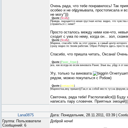
Очень рада, что тебе понравилось! Так прия
особео и не обдумывала, простописала и вс
не могу")))
Quote
(
Scully
)
Правда, ощущается некая грустная нотка: видно, что чувства 
справиться с ними?
Просто осталось между ними кое-что, невыя
сходит с ума по нему, когда он... зол, скаже
Quote
(
Scully
)
Марина, спасибо тебе за этот ураган, в самый центр которого
сразу видно по твоим работам. Образ Роберта здесь просто 
Спасибо, что пришла читать, Оксана! Очень 
Quote
(
Ранис_Атрис
)
ага, как всегда во всем виновата Ранис Злые вы, уйду я от вас
Угу, только ты виновата
Огнетушите
рядом, можно покупаться с Робом)
Quote
(
svetaychik
)
Мариночка,мну пришел))Так,я за собой место тут,на форуме,за
Светочка, рада тебе! Располагайся))) Буду
написать пару словечек. Приятных эмоций))
Lana0875
Дата: Понедельник, 28.11.2011, 03:39 | Соо
Группа: Пользователи
Доброй ночи!
Сообщений:
6