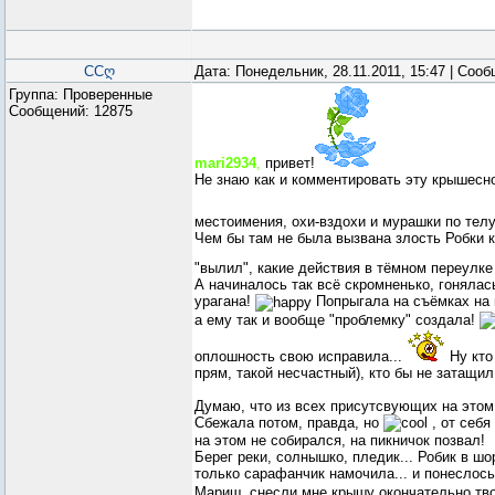
ССღ
Дата: Понедельник, 28.11.2011, 15:47 | Соо
Группа: Проверенные
Сообщений:
12875
mari2934
,
привет!
Не знаю как и комментировать эту крышесн
местоимения, охи-вздохи и мурашки по тел
Чем бы там не была вызвана злость Робки к 
"вылил", какие действия в тёмном переулке 
А начиналось так всё скромненько, гонялас
урагана!
Попрыгала на съёмках на 
а ему так и вообще "проблемку" создала!
оплошность свою исправила...
Ну кто
прям, такой несчастный), кто бы не затащил
Думаю, что из всех присутсвующих на этом
Сбежала потом, правда, но
, от себя
на этом не собирался, на пикничок позвал!
Берег реки, солнышко, пледик... Робик в шо
только сарафанчик намочила... и понеслось
Мариш, снесли мне крышу окончательно твои