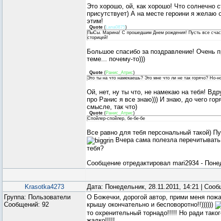
Это хорошо, ой, как хорошо! Что солнечно с
присутствует) А на месте героини я желаю
этим!
Quote
(
Lana0875
)
ПыСы. Марина! С прошедшим Днем рождения! Пусть все счаст
сторицей!
Большое спасибо за поздравление! Очень пр
теме... почему-то)))
Quote
(
Ранис_Атрис
)
Это ты на что намекаешь? Это мне что ли не так горячо? Но-н
Ой, нет, ну ты что, не намекаю на тебя! Вдр
про Ранис я все знаю))) И знаю, до чего г
смысле, так что)
Quote
(
Ранис_Атрис
)
Спойлер-спойлер, бе-бе-бе
Все равно для тебя персональный такой) Пу
Вчера сама полезла перечитывать...
тебя?
Сообщение отредактировал
mari2934
-
Понед
Krasotka4273
Дата: Понедельник, 28.11.2011, 14:21 | Соо
Группа: Пользователи
О Божечки, дорогой автор, прими меня пожа
Сообщений:
92
крышу окончательно и бесповоротно!!))))))
то охренительный торнадо!!!!! Но ради тако
жалко!!!!!