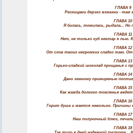
ГЛАВА 9
Ресницами дерзко взмахни - там м
ГЛАВА 10
Я билась, томилась, рыдала... Но
ГЛАВА 11
Нет, не только губ нектар я пью.
ГЛАВА 12
От слов твоих негромких сладко таю. От 
ГЛАВА 13
Горько-сладкий шоколад прощанья с 
ГЛАВА 14
Дано земному примиренью постиг
ГЛАВА 15
Как жажда долгого томленья ведет 
ГЛАВА 16
Горит душа и мается невольно. Причины н
ГЛАВА 17
Наш полуночный блюз, печаль
ГЛАВА 18
Так тихо в дней надежной пустоте... И