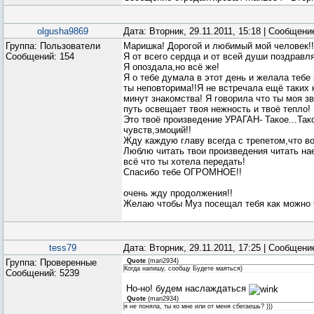
olgusha9869
Дата: Вторник, 29.11.2011, 15:18 | Сообщен
Группа: Пользователи
Маришка! Дорогой и любимый мой человек!!
Сообщений:
154
Я от всего сердца и от всей души поздра
Я опоздала,но всё же!
Я о тебе думала в этот день и желала тебе
ты неповторима!!Я не встречала ещё таких 
минут знакомства! Я говорила что ты моя з
путь освещает твоя нежность и твоё тепло! 
Это твоё произведение УРАГАН- Такое...Так
чувств,эмоций!!
Жду каждую главу всегда с трепетом,что во
Люблю читать твои произведения читать на
всё что ты хотела передать!
Спасибо тебе ОГРОМНОЕ!!
очень жду продолжения!!
Желаю чтобы Муз посещал тебя как можно
tess79
Дата: Вторник, 29.11.2011, 17:25 | Сообщен
Группа: Проверенные
Quote
(
mari2934
)
Когда напишу, сообщу Будете маяться)
Сообщений:
5239
Но-но! будем наслаждаться
Quote
(
mari2934
)
я не поняла, ты ко мне или от меня сбегаешь? )))