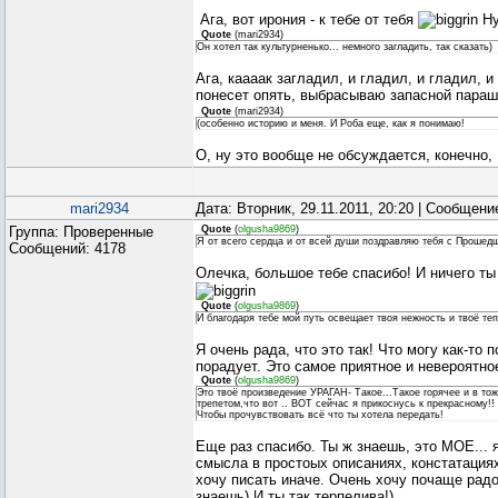
Ага, вот ирония - к тебе от тебя
Ну
Quote
(
mari2934
)
Он хотел так культурненько... немного загладить, так сказать)
Ага, каааак загладил, и гладил, и гладил, и
понесет опять, выбрасываю запасной пара
Quote
(
mari2934
)
(особенно историю и меня. И Роба еще, как я понимаю!
О, ну это вообще не обсуждается, конечно,
mari2934
Дата: Вторник, 29.11.2011, 20:20 | Сообщен
Группа: Проверенные
Quote
(
olgusha9869
)
Я от всего сердца и от всей души поздравляю тебя с Прошед
Сообщений:
4178
Олечка, большое тебе спасибо! И ничего ты
Quote
(
olgusha9869
)
И благодаря тебе мой путь освещает твоя нежность и твоё теп
Я очень рада, что это так! Что могу как-то п
порадует. Это самое приятное и невероятно
Quote
(
olgusha9869
)
Это твоё произведение УРАГАН- Такое...Такое горячее и в то
трепетом,что вот .. ВОТ сейчас я прикоснусь к прекрасному!
Чтобы прочувствовать всё что ты хотела передать!
Еще раз спасибо. Ты ж знаешь, это МОЕ... я
смысла в простоых описаниях, констатациях 
хочу писать иначе. Очень хочу почаще радо
знаешь) И ты так терпелива!)