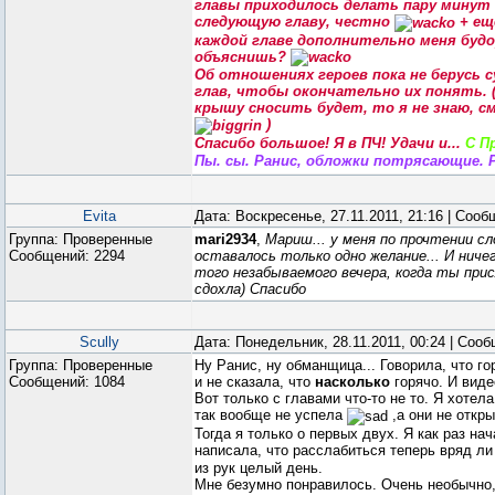
главы приходилось делать пару мину
следующую главу, честно
+ ещ
каждой главе дополнительно меня буд
объяснишь?
Об отношениях героев пока не берусь 
глав, чтобы окончательно их понять. 
крышу сносить будет, то я не знаю, с
)
Спасибо большое! Я в ПЧ! Удачи и...
С П
Пы. сы. Ранис, обложки потрясающие. 
Evita
Дата: Воскресенье, 27.11.2011, 21:16 | Соо
Группа: Проверенные
mari2934
,
Мариш... у меня по прочтении сл
Сообщений:
2294
оставалось только одно желание... И ниче
того незабываемого вечера, когда ты при
сдохла) Спасибо
Scully
Дата: Понедельник, 28.11.2011, 00:24 | Соо
Группа: Проверенные
Ну Ранис, ну обманщица... Говорила, что го
Сообщений:
1084
и не сказала, что
насколько
горячо. И виде
Вот только с главами что-то не то. Я хотел
так вообще не успела
,а они не откр
Тогда я только о первых двух. Я как раз нач
написала, что расслабиться теперь вряд ли
из рук целый день.
Мне безумно понравилось. Очень необычно, 