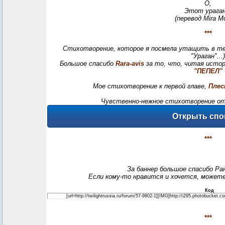
О,
Этот ураган.
(перевод Mira M
***
Стихотворение, которое я посмела утащить в те
"Ураган"...)
Большое спасибо
Rara-avis
за то, что, читая истори
"ПЕПЕЛ"
Мое стихотворение к первой главе,
Плес
Чувственно-нежное стихотворение о
***
За баннер большое спасибо Ра
Если кому-то нравится и хочется, может
Код
[url=http://twilightrussia.ru/forum/57-9802-1][IMG]http://i295.photobucket
***