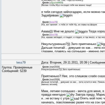
Quote
(
olgusha9869
)
Желаю чтобы Муз посещал тебя как можно чаще!
я тебя сегодня заблогадарю, если можно та
Задабриваю
Quote
(
tess79
)
Ага, вот ирония - к тебе от тебя Ну, из главы на форум
Ааааа))) Мне не дошло
Тогда хорош
Quote
(
tess79
)
Ага, каааак загладил, и гладил, и гладил, и так много, и так н
Некультурненько?))) Зато приятненько
Дальше почитай... девушке ох как... лета х
глазами, плавясь на солнышке - именно лет
tess79
Дата: Вторник, 29.11.2011, 20:39 | Сообщен
Группа: Проверенные
Quote
(
mari2934
)
Некультурненько?))) Зато приятненько
Сообщений:
5239
Приятненько? Нее, это слишком слабо сказ
Quote
(
mari2934
)
Дальше почитай... девушке ох как... лета хочется мне. Помню
именно летнем)
Ммм, летнее солнышко - мечта для меня, я 
правда ежегодно
Завтра приду, Мариш
и...не встану с утра
Опять мой пояс ч
начинать, повспоминаю разве что на сон г