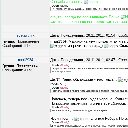
Спасибо за оценку
Quote
(
Scully
)
Ну Ранис, ну обманщица... Говорила, что горячо, но я же не 
ага, как всегда во всем виновата Ранис
кажется я вопила во все горло, как тут горя
svetaychik
Дата: Понедельник, 28.11.2011, 01:54 | Соо
Группа: Проверенные
mari2934
, Мариночка,мну пришел))Так,я за
Сообщений:
817
,а прочитаю завтра))
Спас
mari2934
Дата: Понедельник, 28.11.2011, 02:47 | Соо
Группа: Проверенные
Quote
(
Scully
)
Говорила, что горячо, но я же не знала что она меня обманула
Сообщений:
4178
- очень красивое.
Да?))) Ранис обманщица у нас тогда...
горячо...)
Quote
(
Scully
)
Я хотела заново перечитать две первые главки, третью так во
Надеюсь, теперь все будет хорошо! Коды сб
Попросила закрепить, и опять все сбилось,
Quote
(
Scully
)
Вот и валилось у меня все из рук целый день.
Извиняюся...
Это все Роберт. Не в
Quote
(
Scully
)
Мне безумно понравилось. Очень необычно, ново и неожиданно