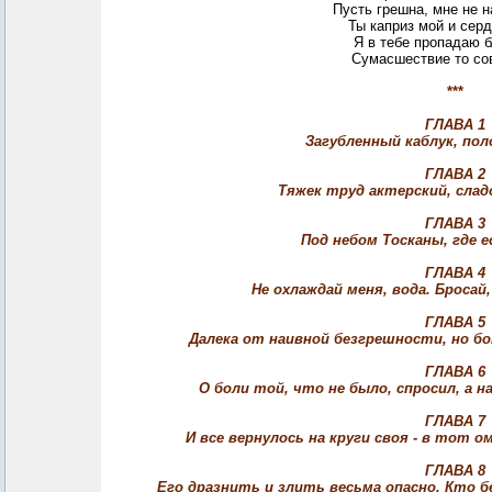
Пусть грешна, мне не 
Ты каприз мой и серд
Я в тебе пропадаю б
Сумасшествие то со
***
ГЛАВА 1
Загубленный каблук, по
ГЛАВА 2
Тяжек труд актерский, слад
ГЛАВА 3
Под небом Тосканы, где
ГЛАВА 4
Не охлаждай меня, вода. Бросай,
ГЛАВА 5
Далека от наивной безгрешности, но б
ГЛАВА 6
О боли той, что не было, спросил, а н
ГЛАВА 7
И все вернулось на круги своя - в тот о
ГЛАВА 8
Его дразнить и злить весьма опасно. Кто б