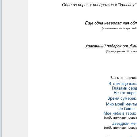
Один из первых подарочков к "Урагану"
Еще одна невероятная обл
(я завалена шквалом красивей
Ураганный подарок от Жа
(большущее спасибо, так 
Все мое творчес
В темнице жел
Глазами сер
Не тот паре
Время сумерек
Мир моей мечты
Je t'aime
Мое небо в твоих
(собственные произ
Звездная ме
(собственные произ