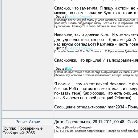
Спасибо, что заметила! Я пишу и стихи, но 
можно, но поэмы вряд ли будет кто-то читат
Quote
(
Лиза-love-Сумерки
)
И вообще после каждой главы у меня капитальный крышенос. 
чтоб идти читать следующую главу, честно + ещё картинки Ро
будоражили. Почему? Не знаю. Может ты мне объяснишь?
Наверное, так и должно быть. И мне хочетс
для удовольствия, скорее... Для эмоций. А
нас вкусы совпадают) Картинка - часть пов
Quote
(
Лиза-love-Сумерки
)
Спасибо большое! Я в ПЧ! Удачи и... С Прошедшим Днём Рож
Спасибочки, что пришла! И за поздравления
Quote
(
Evita
)
у меня по прочтении слова всегда выпрыгивали из головы, ост
обожаю эту историю с того незабываемого вечера, когда ты п
Я помню... помню тот вечер! Началось с ф
брючек Роба.. потом я намечталась и приду
показать тебе) Как хорошо, что есть оно,
же
незабываемо по твоей реакции! Обожаю)
Сообщение отредактировал
mari2934
-
Понед
Ранис_Атрис
Дата: Понедельник, 28.11.2011, 00:48 | Соо
Группа: Проверенные
Quote
(
Лиза-love-Сумерки
)
Пы. сы. Ранис, обложки потрясающие. Роберт во всей своей 
Сообщений:
3055