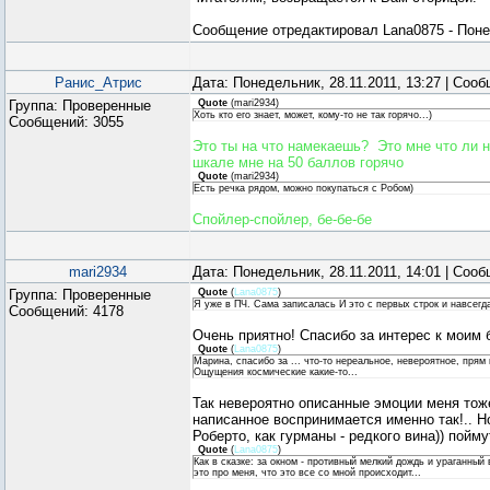
Сообщение отредактировал
Lana0875
-
Поне
Ранис_Атрис
Дата: Понедельник, 28.11.2011, 13:27 | Соо
Группа: Проверенные
Quote
(
mari2934
)
Хоть кто его знает, может, кому-то не так горячо...)
Сообщений:
3055
Это ты на что намекаешь?
Это мне что ли н
шкале мне на 50 баллов горячо
Quote
(
mari2934
)
Есть речка рядом, можно покупаться с Робом)
Спойлер-спойлер, бе-бе-бе
mari2934
Дата: Понедельник, 28.11.2011, 14:01 | Соо
Группа: Проверенные
Quote
(
Lana0875
)
Я уже в ПЧ. Сама записалась И это с первых строк и навсегд
Сообщений:
4178
Очень приятно! Спасибо за интерес к моим 
Quote
(
Lana0875
)
Марина, спасибо за ... что-то нереальное, невероятное, прям 
Ощущения космические какие-то...
Так невероятно описанные эмоции меня тоже
написанное воспринимается именно так!.. Но
Роберто, как гурманы - редкого вина)) пойму
Quote
(
Lana0875
)
Как в сказке: за окном - противный мелкий дождь и ураганный
это про меня, что это все со мной происходит...