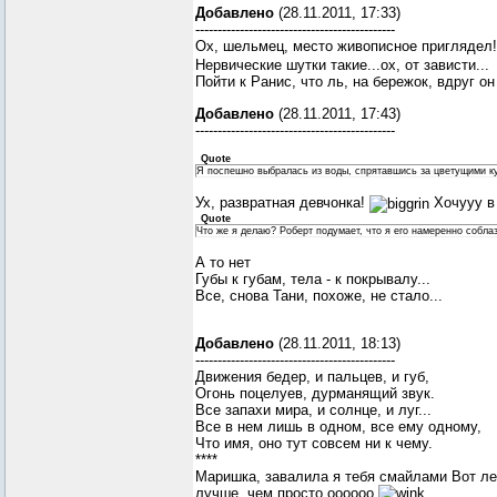
Добавлено
(28.11.2011, 17:33)
---------------------------------------------
Ох, шельмец, место живописное приглядел!
Нервические шутки такие...ох, от зависти...
Пойти к Ранис, что ль, на бережок, вдруг о
Добавлено
(28.11.2011, 17:43)
---------------------------------------------
Quote
Я поспешно выбралась из воды, спрятавшись за цветущими ку
Ух, развратная девчонка!
Хочууу в 
Quote
Что же я делаю? Роберт подумает, что я его намеренно собла
А то нет
Губы к губам, тела - к покрывалу...
Все, снова Тани, похоже, не стало...
Добавлено
(28.11.2011, 18:13)
---------------------------------------------
Движения бедер, и пальцев, и губ,
Огонь поцелуев, дурманящий звук.
Все запахи мира, и солнце, и луг...
Все в нем лишь в одном, все ему одному,
Что имя, оно тут совсем ни к чему.
****
Маришка, завалила я тебя смайлами
Вот ле
лучше, чем просто оооооо