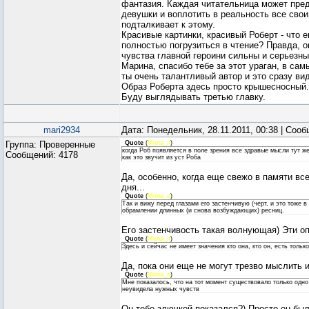
фантазия. Каждая читательница может пред
девушки и воплотить в реальность все свои
подталкивает к этому.
Красивые картинки, красивый Роберт - что 
полностью погрузиться в чтение? Правда, о
чувства главной героини сильны и серьезны
Марина, спасибо тебе за этот ураган, в сам
ты очень талантливый автор и это сразу ви
Образ Роберта здесь просто крышесносный.
Буду выглядывать третью главку.
mari2934
Дата: Понедельник, 28.11.2011, 00:38 | Соо
Группа: Проверенные
Quote
(
Мила_я
)
когда Роб появляется в поле зрения все здравые мысли тут же
Сообщений:
4178
как это звучит из уст Роба
Да, особенно, когда еще свежо в памяти все,
дня...
Quote
(
Мила_я
)
Так и вижу перед глазами его застенчивую (черт, и это тоже в
обрамлении длинных (и снова возбуждающих) ресниц.
Его застенчивость такая волнующая) Эти оп
Quote
(
Мила_я
)
Здесь и сейчас не имеет значения кто она, кто он, есть толь
Да, пока они еще не могут трезво мыслить 
Quote
(
Мила_я
)
Мне показалось, что на тот момент существовало только одно
неувидела нужных чувств
Он тебе злючкой показался?) Просто он бы