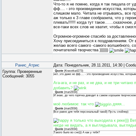
Что-то я не помню, когда я так пищала от у
фф.... - это произведение искусства, котор
слишком мало. Читала не отрываясь, все пр
аж только к 3 главе сообразила, что у герои
плевать!!!!!! когда тут такое.......сказочно
все-таки всех слов не хватит, чтобы я смог
Огромное-огромное спасибо за доставленно
Хочу присоединиться к поздравлениям. От
желаю всего самого -самого волшебного, с
почитателей творчества )))))))
Ранис_Атрис
Дата: Понедельник, 28.11.2011, 14:30 | Соо
Группа: Проверенные
Quote
(
Krasotka4273
)
нет..это даже не фф.... - это произведение искусства, которы
Сообщений:
3055
Ага-ага, и не раз, и не два, и не три читано
добавить?
Quote
(
mari2934
)
И знаю, до чего горячка доводит в самом хорошем творческом 
моё любимое: так что
дяяя...
Quote
(
mari2934
)
Все равно для тебя персональный такой) Пусть спойлер)
я только что выходила к реке))) Вет
нигде не видать, а я выглядывала, выгляд
Quote
(
mari2934
)
Такого было во сне))) А как у тебя?