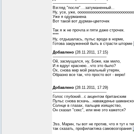
---------------------------------------------
Взгляд "после"....затуманенный...
Ну, усе, уже, оооооооооооооооооооооооооо
Уже я одурманена
Вот такой вот дурман-цветочек
Так я ж не прочла и пяти даже строчек.
****
Ну, отдышалась, пульс вроде в норме,
Готова закруженной быть в страсти шторме
Добавлено
(28.11.2011, 17:15)
---------------------------------------------
Ой, засмущался, ну, Боже, как мило,
И я вдруг краснею...что это было?
Ох, снова мир мой реальный утерян,
Образно все так, что просто вот - верю!
Добавлено
(28.11.2011, 17:29)
---------------------------------------------
Голос глубокий...с акцентом британским
Пульс снова вскачь...наважденье шаманско
Солнце в глазах, пальцев изящество,
Он сказал "секс", или мне это кажется?
Эээ, Марин, ты вот не против, что я тут к 
так сказать, профилактика самовозгорания