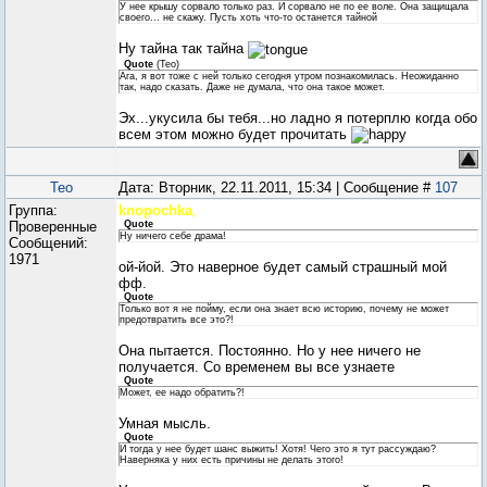
У нее крышу сорвало только раз. И сорвало не по ее воле. Она защищала
своего... не скажу. Пусть хоть что-то останется тайной
Ну тайна так тайна
Quote
(
Teo
)
Ага, я вот тоже с ней только сегодня утром познакомилась. Неожиданно
так, надо сказать. Даже не думала, что она такое может.
Эх...укусила бы тебя...но ладно я потерплю когда обо
всем этом можно будет прочитать
Teo
Дата: Вторник, 22.11.2011, 15:34 | Сообщение #
107
Группа:
knopochka
,
Проверенные
Quote
Ну ничего себе драма!
Сообщений:
1971
ой-йой. Это наверное будет самый страшный мой
фф.
Quote
Только вот я не пойму, если она знает всю историю, почему не может
предотвратить все это?!
Она пытается. Постоянно. Но у нее ничего не
получается. Со временем вы все узнаете
Quote
Может, ее надо обратить?!
Умная мысль.
Quote
И тогда у нее будет шанс выжить! Хотя! Чего это я тут рассуждаю?
Наверняка у них есть причины не делать этого!