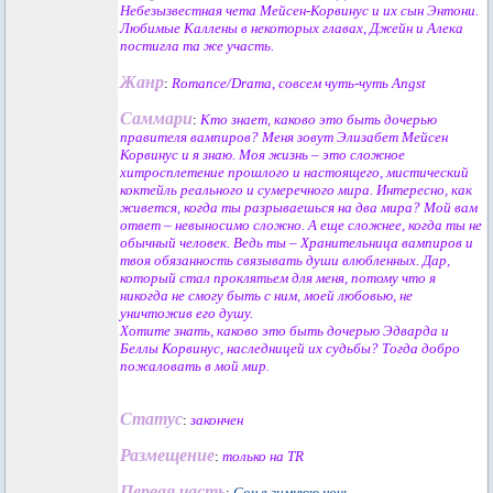
Небезызвестная чета Мейсен-Корвинус и их сын Энтони.
Любимые Каллены в некоторых главах, Джейн и Алека
постигла та же участь.
Жанр
:
Romance/Drama, совсем чуть-чуть Angst
Саммари
:
Кто знает, каково это быть дочерью
правителя вампиров? Меня зовут Элизабет Мейсен
Корвинус и я знаю. Моя жизнь – это сложное
хитросплетение прошлого и настоящего, мистический
коктейль реального и сумеречного мира. Интересно, как
живется, когда ты разрываешься на два мира? Мой вам
ответ – невыносимо сложно. А еще сложнее, когда ты не
обычный человек. Ведь ты – Хранительница вампиров и
твоя обязанность связывать души влюбленных. Дар,
который стал проклятьем для меня, потому что я
никогда не смогу быть с ним, моей любовью, не
уничтожив его душу.
Хотите знать, каково это быть дочерью Эдварда и
Беллы Корвинус, наследницей их судьбы? Тогда добро
пожаловать в мой мир.
Статус
:
закончен
Размещение
:
только на TR
Первая часть
:
Сон в зимнюю ночь