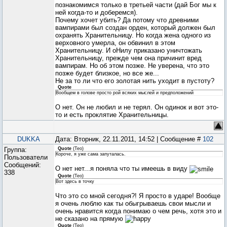
познакомимся только в третьей части (дай Бог мы к
ней когда-то и доберемся).
Почему хочет убить? Да потому что древними
вампирами был создан орден, который должен был
охранять Хранительницу. Но когда жена одного из
верховного умерла, он обвинил в этом
Хранительницу. И оНилу приказано уничтожать
Хранительницу, прежде чем она причинит вред
вампирам. Но об этом позже. Не уверена, что это
позже будет близкое, но все же...
Не за то ли что его золотая нить уходит в пустоту?
Quote
Вообщем в голове просто рой всяких мыслей и предположений
О нет. Он не любил и не терял. Он одинок и вот это-
то и есть проклятие Хранительницы.
DUKKA
Дата: Вторник, 22.11.2011, 14:52 | Сообщение #
102
Группа:
Quote
(
Teo
)
Короче, я уже сама запуталась.
Пользователи
Сообщений:
О нет нет...я поняла что ты имеешь в виду
338
Quote
(
Teo
)
Вот здесь в точку
Что это со мной сегодня?! Я просто в ударе! Вообще
я очень люблю как ты обыгрываешь свои мысли и
очень нравится когда понимаю о чем речь, хотя это и
не сказано на прямую
Quote
(
Teo
)