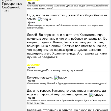
Проверенные
Quote
Они такие веселые пока маленькие..думаю еще будет много шалостей пока
Сообщений:
они осматривают замок!
1971
О да, после их шалостей Джейкоб вообще сбежит из
замка.
Quote
.И вот интересно неужели любой вампир может понять, что перед ним
хранительница?
Любой. Во-первых, они знают, что Хранительница
пришла в этот мир и что она ребенок их владыки. Во
вторых, рядом с Лизой, Бальтазар увидел Энтони,
вампиреныша с силой. Сложив все вместе он понял,
что перед ним во-первых дети владыки, а значит
наследник и его Хранительница. А с такими детками
лучше не заедаться.
aessone
,
Quote
Какие милые дети!Эх, и наведут они шухер в замке!
Конечно наведут.
Quote
Отношения между Беллой и Эдвардом-ммммм-можно только позавидовать!
Да, и не говори. Наконец-то счастливы и вместе, да
еще и с парочкой неугомонных детишек.
Quote
А Каллены с ними не поехали в Румынию?Наверное Джас и Элис скучать
будут по деткам.
Калленов отправили в отпуск. Но скоро их в срочном