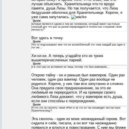
лучше объяснить. Хранительница что-то вроде
памяти, душа Лизы. Но так получается, что Лиза
бездушная оболочка для Хранительнице. Короче, я
уже сама запуталась.
Quote
которая является одним и тем же человеком, который имеет настолько
сильный дух что раз за разом перерождается полностью сохранив свою
личность?
Вот здесь в точку.
Quote
Что то подсказывает мне что ее возлюбленный это тоже каждый раз один и
тот же...
Хи-хи-хи. А теперь угадайте кто из троих
вышеперечисленных парней.
Quote
и в этот раз он вспомнил ее лишь потому что был вампиром...
Открою тайну - он и раньше был вампиров. Один раз
человек, один раз вампир. Один раз вообще не
родился. Короче, у них там все запутанно и сложно.
Она предала свое предназначение, за это ее
любимый не переродился. И на примере своего
любимого Лиза докажет, что у вампиров есть душа,
если они способны к перерождению.
Quote
И что это за сволочь такая оНил и за что он так ненавидит несчастную
Хранительницу?
Эта сволочь - один из моих неожиданный героев. Вот
сидела я себе, писала, а он вот так неожиданно
появился и влился в повествование. С ним мы ближе