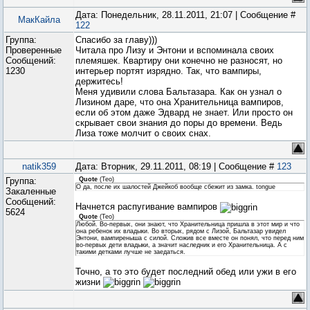
Дата: Понедельник, 28.11.2011, 21:07 | Сообщение #
МакКайла
122
Группа:
Спасибо за главу)))
Проверенные
Читала про Лизу и Энтони и вспоминала своих
Сообщений:
племяшек. Квартиру они конечно не разносят, но
1230
интерьер портят изрядно. Так, что вампиры,
держитесь!
Меня удивили слова Бальтазара. Как он узнал о
Лизином даре, что она Хранительница вампиров,
если об этом даже Эдвард не знает. Или просто он
скрывает свои знания до поры до времени. Ведь
Лиза тоже молчит о своих снах.
natik359
Дата: Вторник, 29.11.2011, 08:19 | Сообщение #
123
Группа:
Quote
(
Teo
)
О да, после их шалостей Джейкоб вообще сбежит из замка. tongue
Закаленные
Сообщений:
Начнется распугивание вампиров
5624
Quote
(
Teo
)
Любой. Во-первых, они знают, что Хранительница пришла в этот мир и что
она ребенок их владыки. Во вторых, рядом с Лизой, Бальтазар увидел
Энтони, вампиреныша с силой. Сложив все вместе он понял, что перед ним
во-первых дети владыки, а значит наследник и его Хранительница. А с
такими детками лучше не заедаться.
Точно, а то это будет последний обед или ужи в его
жизни