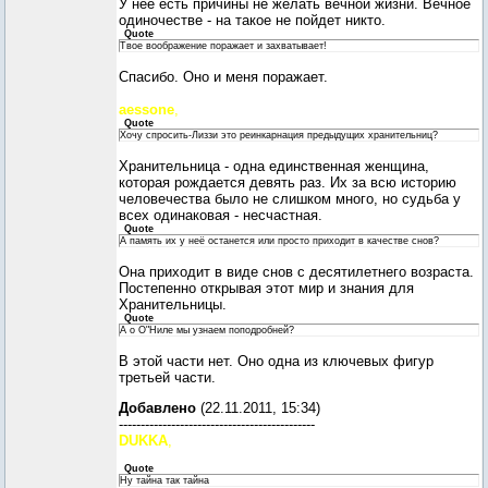
У нее есть причины не желать вечной жизни. Вечное
одиночестве - на такое не пойдет никто.
Quote
Твое воображение поражает и захватывает!
Спасибо. Оно и меня поражает.
aessone
,
Quote
Хочу спросить-Лиззи это реинкарнация предыдущих хранительниц?
Хранительница - одна единственная женщина,
которая рождается девять раз. Их за всю историю
человечества было не слишком много, но судьба у
всех одинаковая - несчастная.
Quote
А память их у неё останется или просто приходит в качестве снов?
Она приходит в виде снов с десятилетнего возраста.
Постепенно открывая этот мир и знания для
Хранительницы.
Quote
А о О"Ниле мы узнаем поподробней?
В этой части нет. Оно одна из ключевых фигур
третьей части.
Добавлено
(22.11.2011, 15:34)
---------------------------------------------
DUKKA
,
Quote
Ну тайна так тайна