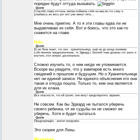
порядке будут оттуда вызывать.
Quote
Спасибо,глава очччень милая,поймала себя на мысли,что сижу и
улыбаюсь во весь рот вот уже минут пять...
Мне очень приятно. А то я эти главы едва ли не
выдавливаю из себя. Вот и боюсь, что это как-то
скажется на главе.
Hela
,
Quote
Если Лиза знает, что она - хранительница, ещё не до конца понимая
собственное предназначение, то Эдвард с Беллой тоже должны это знать и
изучить этот вопрос досконально.
Сложно изучить то, о чем нигде не упоминается.
Вскоре вы увидите, что у вампиров есть много
сведений о прошлом и будущем. Но о Хранительнице
нет ни единой записи. Ни единого объяснения кто она
такая и откуда пошла. Только то, кем она является
для их клана.
Quote
Все опасности, что ей грозят, они могут предотвратить заранее.
Не совсем. Как бы Эдвард не пытался уберечь
своего ребенка, от ее судьбы он не сможет ее
уберечь. Хотя и будет пытаться.
Quote
Предупреждён - значит вооружён.
Это скорее для Лизы.
Menestres
,