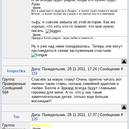
Лизе.
Quote
Вот и намечается переезд в Лондон...а значит скоро появится милая
Молли...а значит вскоре мы узнаем о ее причастности к вампирам
тьфу, я совсем забыла об этой истории. Как же
хорошо, что хоть кто-то помнит, что мне нужно
писать.
Quote
Эдвард и Белла радуют...море любви и нежности...
Ну я уже над ними поиздевалась. Теперь они могут
наслаждаться своим заслуженным счастьем.
Дата: Понедельник, 28.11.2011, 17:24 | Сообщение #
knopochka
119
Группа:
Спасибо за новую главу! Очень приятно читать вот
Проверенные
именно такие главы, полные семейной идиллии и
Сообщений:
любви. Белла и Эдвард всегда будут главными
594
героями для меня. А то, что у них такие
замеччательные детки, только еще больше
восхищает!
Дата: Понедельник, 28.11.2011, 17:37 | Сообщение #
Teo
120
Группа:
knopochka
,
Quote