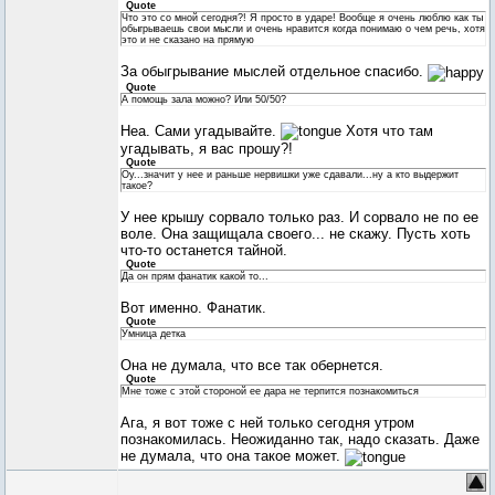
Quote
Что это со мной сегодня?! Я просто в ударе! Вообще я очень люблю как ты
обыгрываешь свои мысли и очень нравится когда понимаю о чем речь, хотя
это и не сказано на прямую
За обыгрывание мыслей отдельное спасибо.
Quote
А помощь зала можно? Или 50/50?
Неа. Сами угадывайте.
Хотя что там
угадывать, я вас прошу?!
Quote
Оу...значит у нее и раньше нервишки уже сдавали...ну а кто выдержит
такое?
У нее крышу сорвало только раз. И сорвало не по ее
воле. Она защищала своего... не скажу. Пусть хоть
что-то останется тайной.
Quote
Да он прям фанатик какой то...
Вот именно. Фанатик.
Quote
Умница детка
Она не думала, что все так обернется.
Quote
Мне тоже с этой стороной ее дара не терпится познакомиться
Ага, я вот тоже с ней только сегодня утром
познакомилась. Неожиданно так, надо сказать. Даже
не думала, что она такое может.