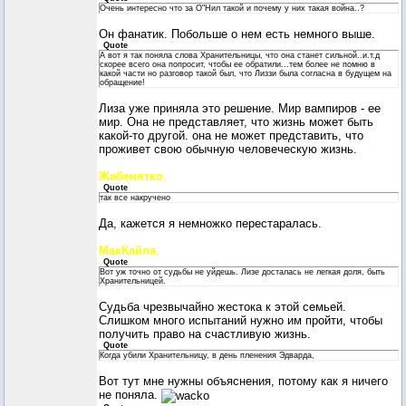
Очень интересно что за О"Нил такой и почему у них такая война..?
Он фанатик. Побольше о нем есть немного выше.
Quote
А вот я так поняла слова Хранительницы, что она станет сильной..и.т.д
скорее всего она попросит, чтобы ее обратили...тем более не помню в
какой части но разговор такой был, что Лиззи была согласна в будущем на
обращение!
Лиза уже приняла это решение. Мир вампиров - ее
мир. Она не представляет, что жизнь может быть
какой-то другой. она не может представить, что
проживет свою обычную человеческую жизнь.
Жабенятко
,
Quote
так все накручено
Да, кажется я немножко перестаралась.
МакКайла
,
Quote
Вот уж точно от судьбы не уйдешь. Лизе досталась не легкая доля, быть
Хранительницей.
Судьба чрезвычайно жестока к этой семьей.
Слишком много испытаний нужно им пройти, чтобы
получить право на счастливую жизнь.
Quote
Когда убили Хранительницу, в день пленения Эдварда,
Вот тут мне нужны объяснения, потому как я ничего
не поняла.