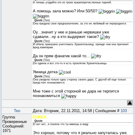
А теперь угадайте кто из троих вышеперечисленных парней.
А помощь зала можно? Или 50/50?
Quote
(
Teo
)
Она предала свое предназначение, за это ее любимый не переродился.
Оу...значит у нее и раньше нервишки уже
сдавали...ну а кто выдержит такое?
Quote
(
Teo
)
И оНилу приказано уничтожать Хранительницу, прежде чем она причинит
вред вампирам.
Да он прям фанатик какой то...
Quote
(
Teo
)
Он одинок и вот это-то и есть проклятие Хранительницы.
Умница детка
Quote
(
Teo
)
Она увидела только одну сторону своего дара. С другой ей еще только
предстоит познакомится.
Мне тоже с этой стороной ее дара не терпится
познакомиться
Teo
Дата: Вторник, 22.11.2011, 14:58 | Сообщение #
103
Группа:
DUKKA
,
Проверенные
Quote
О нет нет...я поняла что ты имеешь в виду
Сообщений:
1971
Это хорошо, потому что я реально запуталась уже.