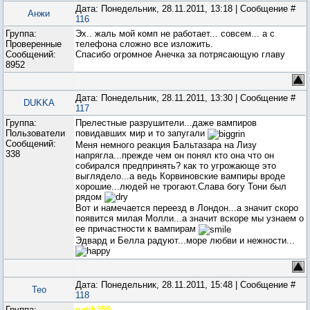
Дата: Понедельник, 28.11.2011, 13:18 | Сообщение #
Анжи
116
Группа:
Эх.. жаль мой комп не работает... совсем... а с
Проверенные
телефона сложно все изложить.
Сообщений:
Спасибо огромное Анечка за потрясающую главу
8952
Дата: Понедельник, 28.11.2011, 13:30 | Сообщение #
DUKKA
117
Группа:
Прелестные разрушители...даже вампиров
Пользователи
повидавших мир и то запугали
Сообщений:
Меня немного реакция Бальтазара на Лизу
338
напрягла...прежде чем он понял кто она что он
собирался предпринять? как то угрожающе это
выглядело...а ведь Корвиновские вампиры вроде
хорошие...людей не трогают.Слава богу Тони был
рядом
Вот и намечается переезд в Лондон...а значит скоро
появится милая Молли...а значит вскоре мы узнаем о
ее причастности к вампирам
Эдвард и Белла радуют...море любви и нежности...
Дата: Понедельник, 28.11.2011, 15:48 | Сообщение #
Teo
118
Группа:
natik359
,