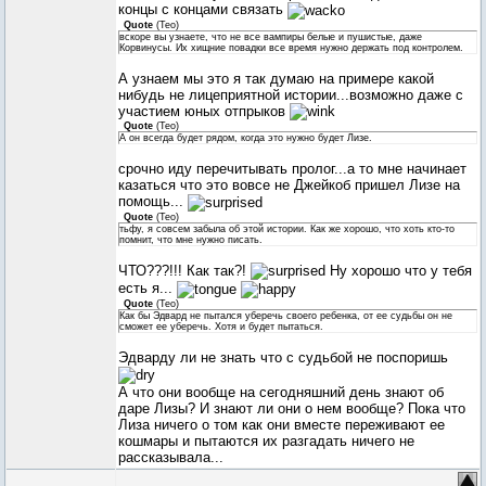
концы с концами связать
Quote
(
Teo
)
вскоре вы узнаете, что не все вампиры белые и пушистые, даже
Корвинусы. Их хищние повадки все время нужно держать под контролем.
А узнаем мы это я так думаю на примере какой
нибудь не лицеприятной истории...возможно даже с
участием юных отпрыков
Quote
(
Teo
)
А он всегда будет рядом, когда это нужно будет Лизе.
срочно иду перечитывать пролог...а то мне начинает
казаться что это вовсе не Джейкоб пришел Лизе на
помощь...
Quote
(
Teo
)
тьфу, я совсем забыла об этой истории. Как же хорошо, что хоть кто-то
помнит, что мне нужно писать.
ЧТО???!!! Как так?!
Ну хорошо что у тебя
есть я...
Quote
(
Teo
)
Как бы Эдвард не пытался уберечь своего ребенка, от ее судьбы он не
сможет ее уберечь. Хотя и будет пытаться.
Эдварду ли не знать что с судьбой не поспоришь
А что они вообще на сегодняшний день знают об
даре Лизы? И знают ли они о нем вообще? Пока что
Лиза ничего о том как они вместе переживают ее
кошмары и пытаются их разгадать ничего не
рассказывала...