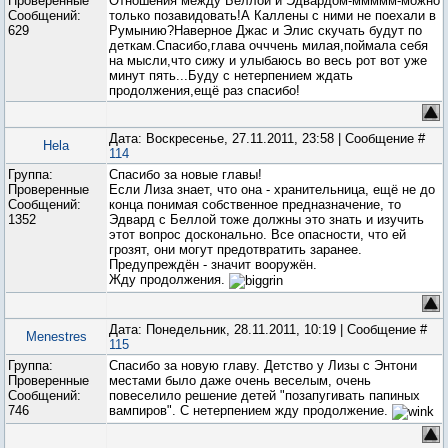
Проверенные
Отношения между Беллой и Эдвардом-ммммм-можно
Сообщений:
только позавидовать!А Каллены с ними не поехали в
629
Румынию?Наверное Джас и Элис скучать будут по
деткам.Спасибо,глава очччень милая,поймала себя
на мысли,что сижу и улыбаюсь во весь рот вот уже
минут пять...Буду с нетерпением ждать
продолжения,ещё раз спасибо!
Дата: Воскресенье, 27.11.2011, 23:58 | Сообщение #
Hela
114
Группа:
Спасибо за новые главы!
Проверенные
Если Лиза знает, что она - хранительница, ещё не до
Сообщений:
конца понимая собственное предназначение, то
1352
Эдвард с Беллой тоже должны это знать и изучить
этот вопрос досконально. Все опасности, что ей
грозят, они могут предотвратить заранее.
Предупреждён - значит вооружён.
Жду продолжения.
Дата: Понедельник, 28.11.2011, 10:19 | Сообщение #
Menestres
115
Группа:
Спасибо за новую главу. Детство у Лизы с Энтони
Проверенные
местами было даже очень веселым, очень
Сообщений:
повеселило решение детей "позапугивать папиных
746
вампиров". С нетерпением жду продолжение.