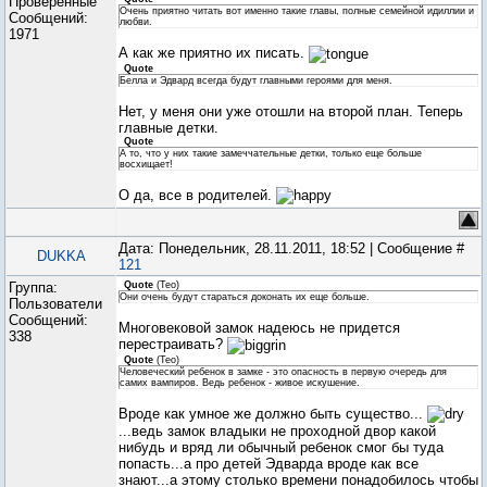
Проверенные
Очень приятно читать вот именно такие главы, полные семейной идиллии и
Сообщений:
любви.
1971
А как же приятно их писать.
Quote
Белла и Эдвард всегда будут главными героями для меня.
Нет, у меня они уже отошли на второй план. Теперь
главные детки.
Quote
А то, что у них такие замеччательные детки, только еще больше
восхищает!
О да, все в родителей.
Дата: Понедельник, 28.11.2011, 18:52 | Сообщение #
DUKKA
121
Группа:
Quote
(
Teo
)
Они очень будут стараться доконать их еще больше.
Пользователи
Сообщений:
Многовековой замок надеюсь не придется
338
перестраивать?
Quote
(
Teo
)
Человеческий ребенок в замке - это опасность в первую очередь для
самих вампиров. Ведь ребенок - живое искушение.
Вроде как умное же должно быть существо...
...ведь замок владыки не проходной двор какой
нибудь и вряд ли обычный ребенок смог бы туда
попасть...а про детей Эдварда вроде как все
знают...а этому столько времени понадобилось чтобы