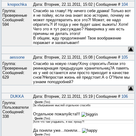
knopochka
Дата: Вторник, 22.11.2011, 15:02 | Сообщение #
104
Группа:
Спасибо за главу! Ну ничего себе драма! Только вот
Проверенные
я не пойму, если она знает всю историю, почему не
Сообщений:
может предотвратить все это?! Может, ее надо
594
обратить?! И тогда у нее будет шанс выжить! Хотя!
Чего это я тут рассуждаю? Наверняка у них есть
причины не делать этого!
В общем, жду продолжения! Твое воображение
поражает и захватывает!
aessone
Дата: Вторник, 22.11.2011, 15:08 | Сообщение #
105
Группа:
Спасибо за новую главу!Хочу спросить-Лиззи это
Проверенные
реинкарнация предыдущих хранительниц?А память
Сообщений:
их у неё останется или просто приходит в качестве
629
снов?Непростая жизнь ей предстоит.А о О"Ниле мы
узнаем поподробней?
DUKKA
Дата: Вторник, 22.11.2011, 15:19 | Сообщение #
106
Группа:
Quote
(
Teo
)
За обыгрывание мыслей отдельное спасибо
Пользователи
Сообщений:
Отдельное пожалуйста!!!
338
Quote
(
Teo
)
Хотя что там угадывать, я вас прошу?!
Да поняли уже...поняли...
Quote
(
Teo
)