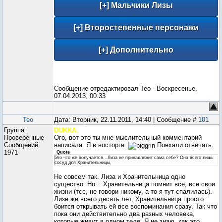
Сообщение отредактировал
Teo
-
Воскресенье,
07.04.2013, 00:33
Teo
Дата: Вторник, 22.11.2011, 14:40 | Сообщение #
101
Группа:
DUKKA
,
Проверенные
Ого, вот это ты мне мыслительный комментарий
Сообщений:
написала. Я в восторге.
Поехали отвечать.
1971
Quote
Это что же получается...Лиза не принадлежит сама себе? Она всего лишь
сосуд для Хранительницы,
Не совсем так. Лиза и Хранительница одно
существо. Но... Хранительница помнит все, все свои
жизни (тсс, не говори никому, а то я тут спалилась).
Лизе же всего десять лет, Хранительница просто
боится открывать ей все воспоминания сразу. Так что
пока они действительно два разных человека,
которые живут в одном теле. Я не знаю, как это