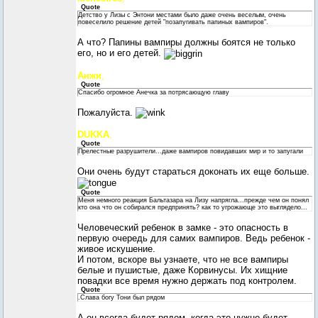
Quote
Детство у Лизы с Энтони местами было даже очень веселым, очень
повеселило решение детей "позапугивать папиных вампиров".
А что? Папины вампиры должны боятся не только
его, но и его детей.
Анжи
,
Quote
Спасибо огромное Анечка за потрясающую главу
Пожалуйста.
DUKKA
,
Quote
Прелестные разрушители...даже вампиров повидавших мир и то запугали
Они очень будут стараться доконать их еще больше.
Quote
Меня немного реакция Бальтазара на Лизу напрягла...прежде чем он понял
кто она что он собирался предпринять? как то угрожающе это выглядело...
Человеческий ребенок в замке - это опасность в
первую очередь для самих вампиров. Ведь ребенок -
живое искушение.
И потом, вскоре вы узнаете, что не все вампиры
белые и пушистые, даже Корвинусы. Их хищние
повадки все время нужно держать под контролем.
Quote
.Слава богу Тони был рядом
А он всегда будет рядом, когда это нужно будет