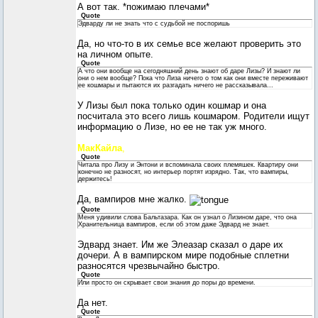
А вот так. *пожимаю плечами*
Quote
Эдварду ли не знать что с судьбой не поспоришь
Да, но что-то в их семье все желают проверить это
на личном опыте.
Quote
А что они вообще на сегодняшний день знают об даре Лизы? И знают ли
они о нем вообще? Пока что Лиза ничего о том как они вместе переживают
ее кошмары и пытаются их разгадать ничего не рассказывала...
У Лизы был пока только один кошмар и она
посчитала это всего лишь кошмаром. Родители ищут
информацию о Лизе, но ее не так уж много.
МакКайла
,
Quote
Читала про Лизу и Энтони и вспоминала своих племяшек. Квартиру они
конечно не разносят, но интерьер портят изрядно. Так, что вампиры,
держитесь!
Да, вампиров мне жалко.
Quote
Меня удивили слова Бальтазара. Как он узнал о Лизином даре, что она
Хранительница вампиров, если об этом даже Эдвард не знает.
Эдвард знает. Им же Элеазар сказал о даре их
дочери. А в вампирском мире подобные сплетни
разносятся чрезвычайно быстро.
Quote
Или просто он скрывает свои знания до поры до времени.
Да нет.
Quote