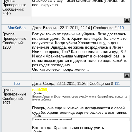
Группа:
спасибо за главу. Такая сложная жизнь у Лизы. так
Проверенные
все накручено
Сообщений:
2910
МакКайла
Дата: Вторник, 22.11.2011, 22:14 | Сообщение #
110
Группа:
Вот уж точно от судьбы не уйдешь. Лизе досталась
Проверенные
не легкая доля, быть Хранительницей. Только ж это
Сообщений:
получается. Когда убили Хранительницу, в день
1230
пленения Эдварда, ее жизнь возродилась в Лизе?
Или я не права, Тео? Как переплелись нити судьбы!
И если Хранительница умирает в очередной раз , а
потом возраждается в другом теле, то ведь какой-то
раз будет последним.
Ой, как хочется продолжения...
Teo
Дата: Среда, 23.11.2011, 11:26 | Сообщение #
111
Группа:
natik359
,
Проверенные
Quote
Бедная Лиззи, в 10 лет узнать свою судьбу, очень большой груз выпал на
Сообщений:
плечи ребенка!
1971
Поверь, она еще и близко не догадывается о своей
судьбе. Хранительница еще не раскрыла все тайны.
Quote
И никто ведь помочь не может!
Вот это да. Хранительниц некому учить.
Quote