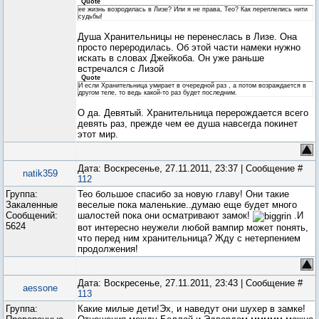
Quote
ее жизнь возродилась в Лизе? Или я не права, Тео? Как переплелись нити
судьбы!
Душа Хранительницы не перенеслась в Лизе. Она
просто переродилась. Об этой части намеки нужно
искать в словах Джейкоба. Он уже раньше
встречался с Лизой
Quote
И если Хранительница умирает в очередной раз , а потом возраждается в
другом теле, то ведь какой-то раз будет последним.
О да. Девятый. Хранительница перерождается всего
девять раз, прежде чем ее душа навсегда покинет
этот мир.
Дата: Воскресенье, 27.11.2011, 23:37 | Сообщение #
natik359
112
Группа:
Тео большое спасибо за новую главу! Они такие
Закаленные
веселые пока маленькие..думаю еще будет много
Сообщений:
шалостей пока они осматривают замок!
.И
5624
вот интересно неужели любой вампир может понять,
что перед ним хранительница? Жду с нетерпением
продолжения!
Дата: Воскресенье, 27.11.2011, 23:43 | Сообщение #
aessone
113
Группа:
Какие милые дети!Эх, и наведут они шухер в замке!