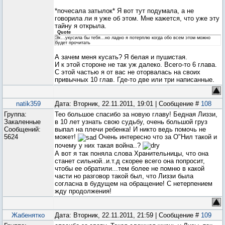
*почесала затылок* Я вот тут подумала, а не
говорила ли я уже об этом. Мне кажется, что уже эту
тайну я открыла.
Quote
Эх...укусила бы тебя...но ладно я потерплю когда обо всем этом можно
будет прочитать
А зачем меня кусать? Я белая и пушистая.
И к этой стороне не так уж далеко. Всего-то 6 глава.
С этой частью я от вас не оторвалась на своих
привычных 10 глав. Где-то две или три написанные.
natik359
Дата: Вторник, 22.11.2011, 19:01 | Сообщение #
108
Группа:
Тео большое спасибо за новую главу! Бедная Лиззи,
Закаленные
в 10 лет узнать свою судьбу, очень большой груз
Сообщений:
выпал на плечи ребенка! И никто ведь помочь не
5624
может!
Очень интересно что за О"Нил такой и
почему у них такая война..?
А вот я так поняла слова Хранительницы, что она
станет сильной..и.т.д скорее всего она попросит,
чтобы ее обратили...тем более не помню в какой
части но разговор такой был, что Лиззи была
согласна в будущем на обращение! С нетерпением
жду продолжения!
Жабенятко
Дата: Вторник, 22.11.2011, 21:59 | Сообщение #
109