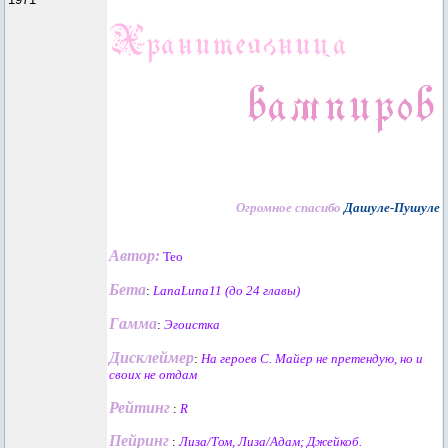
Огромное спасибо
Дашуле-Пушуле
Автор:
Teo
Бета
:
LanaLuna11 (до 24 главы)
Гамма
:
Эгоистка
Дисклеймер
:
На героев С. Майер не претендую, но и
своих не отдам
Рейтинг
:
R
Пейринг
:
Лиза/Том, Лиза/Адам; Джейкоб.