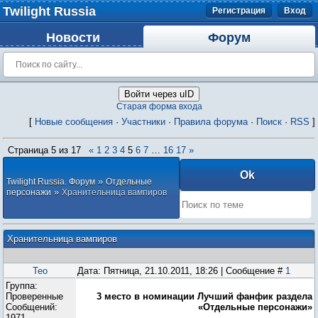
Twilight Russia
Регистрация
Вход
Новости
Форум
Войти через uID
Старая форма входа
[
Новые сообщения
·
Участники
·
Правила форума
·
Поиск
·
RSS
]
Страница
5
из
17
«
1
2
3
4
5
6
7
…
16
17
»
»
Twilight Russia. Форум
Отдельные
»
персонажи
Хранительница вампиров
Хранительница вампиров
Teo
Дата: Пятница, 21.10.2011, 18:26 | Сообщение #
1
Группа:
Проверенные
3 место в номинации Лучший фанфик раздела
Сообщений:
«Отдельные персонажи»
1971