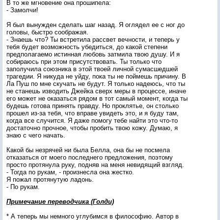
В то же мгновение она прошипела:
- Замолчи!
Я был вынужден сделать шаг назад. Я оглядел ее с ног до
головы, быстро соображая.
- Знаешь что? Ты встретила рассвет вечности, и теперь у
тебя будет возможность убедиться, до какой степени
предполагаемо истинная любовь затмила твою душу. И я
собираюсь при этом присутствовать. Ты только что
заполучила союзника в этой твоей личной сумасшедшей
трагедии. Я никуда не уйду, пока ты не поймешь причину. В
Ла Пуш по мне скучать не будут. Я только надеюсь, что ты
не станешь изводить Джейка сверх меры в процессе, иначе
его может не оказаться рядом в тот самый момент, когда ты
будешь готова принять правду. Но проклятье, он столько
прошел из-за тебя, что вправе увидеть это, и я буду там,
когда все случится. Я даже помогу тебе найти это что-то
достаточно прочное, чтобы пробить твою кожу. Думаю, я
знаю с чего начать.
Какой бы незрячей ни была Белла, она бы не посмела
отказаться от моего последнего предложения, поэтому
просто протянула руку, подняв на меня невидящий взгляд.
- Тогда по рукам, - произнесла она жестко.
Я пожал протянутую ладонь.
- По рукам.
Примечание переводчика (Голди)
* А теперь мы немного углубимся в философию. Автор в