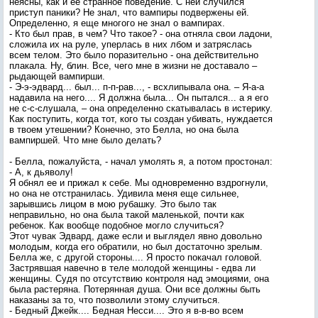
неясны, как и ее странное поведение. С ней случился
приступ паники? Не знал, что вампиры подвержены ей.
Определенно, я еще многого не знал о вампирах.
- Кто был прав, в чем? Что такое? - она отняла свои ладони,
сложила их на руле, уперлась в них лбом и затряслась
всем телом. Это было поразительно - она действительно
плакала. Ну, блин. Все, чего мне в жизни не доставало –
рыдающей вампирши.
- Э-э-эдвард... был... п-п-рав..., - всхлипывала она. – Я-а-а
надавила на него.... Я должна была... Он пытался... а я его
не с-с-слушала, – она определенно скатывалась в истерику.
Как поступить, когда тот, кого ты создан убивать, нуждается
в твоем утешении? Конечно, это Белла, но она была
вампиршей. Что мне было делать?
- Белла, пожалуйста, - начал умолять я, а потом простонал:
- А, к дьяволу!
Я обнял ее и прижал к себе. Мы одновременно вздрогнули,
но она не отстранилась. Удивила меня еще сильнее,
зарывшись лицом в мою рубашку. Это было так
неправильно, но она была такой маленькой, почти как
ребенок. Как вообще подобное могло случиться?
Этот чувак Эдвард, даже если и выглядел явно довольно
молодым, когда его обратили, но был достаточно зрелым.
Белла же, с другой стороны.... Я просто покачал головой.
Застрявшая навечно в теле молодой женщины - едва ли
женщины. Судя по отсутствию контроля над эмоциями, она
была растеряна. Потерянная душа. Они все должны быть
наказаны за то, что позволили этому случиться.
- Бедный Джейк.... Бедная Несси.... Это я в-в-во всем