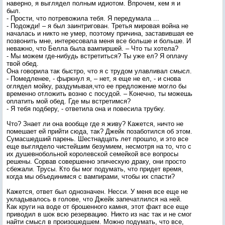
наверно, я выглядел полным идиотом. Впрочем, кем я и
был.
- Прости, что потревожила тебя. Я передумала ...
- Подожди! – я был заинтригован. Третья мировая война не
началась и никто не умер, поэтому причина, заставившая ее
позвонить мне, интересовала меня все больше и больше. И
неважно, что Белла была вампиршей. – Что ты хотела?
- Мы можем где-нибудь встретиться? Ты уже ел? Я оплачу
твой обед.
Она говорила так быстро, что я с трудом улавливал смысл.
- Помедленее, - фыркнул я, – нет, я еще не ел, - и снова
оглядел мойку, раздумывая,что ее предложение могло бы
временно отложить возню с посудой. – Конечно, ты можешь
оплатить мой обед. Где мы встретимся?
- Я тебя подберу, - ответила она и повесила трубку.
Что? Знает ли она вообще где я живу? Кажется, ничто не
помешает ей прийти сюда, так? Джейк позаботился об этом.
Сумасшедший парень. Шестнадцать лет прошло, и это все
еще выглядело чистейшим безумием, несмотря на то, что с
их душевнобольной королевской семейкой все вопросы
решены. Сорвав совершенно эпическую драку, они просто
сбежали. Трусы. Кто бы мог подумать, что придет время,
когда мы объединимся с вампирами, чтобы их спасти?
Кажется, ответ был однозначен. Несси. У меня все еще не
укладывалось в голове, что Джейк запечатлился на ней.
Как круги на воде от брошенного камня, этот факт все еще
приводил в шок всю резервацию. Никто из нас так и не смог
найти смысл в произошедшем. Можно подумать, что все,