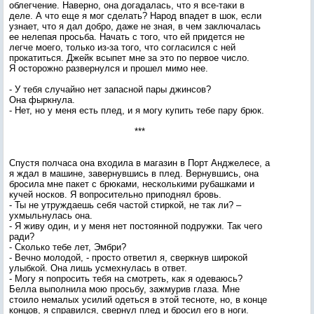
облегчение. Наверно, она догадалась, что я все-таки в
деле. А что еще я мог сделать? Народ впадет в шок, если
узнает, что я дал добро, даже не зная, в чем заключалась
ее нелепая просьба. Начать с того, что ей придется не
легче моего, только из-за того, что согласился с ней
прокатиться. Джейк всыпет мне за это по первое число.
Я осторожно развернулся и прошел мимо нее.
- У тебя случайно нет запасной пары джинсов?
Она фыркнула.
- Нет, но у меня есть плед, и я могу купить тебе пару брюк.
***
Спустя полчаса она входила в магазин в Порт Анджелесе, а
я ждал в машине, завернувшись в плед. Вернувшись, она
бросила мне пакет с брюками, несколькими рубашками и
кучей носков. Я вопросительно приподнял бровь.
- Ты не утруждаешь себя частой стиркой, не так ли? –
ухмыльнулась она.
- Я живу один, и у меня нет постоянной подружки. Так чего
ради?
- Сколько тебе лет, Эмбри?
- Вечно молодой, - просто ответил я, сверкнув широкой
улыбкой. Она лишь усмехнулась в ответ.
- Могу я попросить тебя на смотреть, как я одеваюсь?
Белла выполнила мою просьбу, зажмурив глаза. Мне
стоило немалых усилий одеться в этой тесноте, но, в конце
концов, я справился, свернул плед и бросил его в ноги.