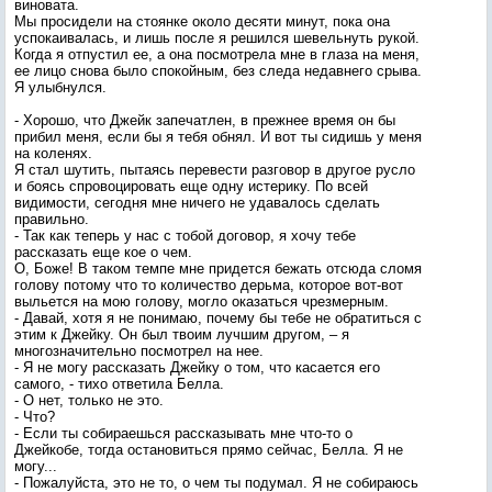
виновата.
Мы просидели на стоянке около десяти минут, пока она
успокаивалась, и лишь после я решился шевельнуть рукой.
Когда я отпустил ее, а она посмотрела мне в глаза на меня,
ее лицо снова было спокойным, без следа недавнего срыва.
Я улыбнулся.
- Хорошо, что Джейк запечатлен, в прежнее время он бы
прибил меня, если бы я тебя обнял. И вот ты сидишь у меня
на коленях.
Я стал шутить, пытаясь перевести разговор в другое русло
и боясь спровоцировать еще одну истерику. По всей
видимости, сегодня мне ничего не удавалось сделать
правильно.
- Так как теперь у нас с тобой договор, я хочу тебе
рассказать еще кое о чем.
О, Боже! В таком темпе мне придется бежать отсюда сломя
голову потому что то количество дерьма, которое вот-вот
выльется на мою голову, могло оказаться чрезмерным.
- Давай, хотя я не понимаю, почему бы тебе не обратиться с
этим к Джейку. Он был твоим лучшим другом, – я
многозначительно посмотрел на нее.
- Я не могу рассказать Джейку о том, что касается его
самого, - тихо ответила Белла.
- О нет, только не это.
- Что?
- Если ты собираешься рассказывать мне что-то о
Джейкобе, тогда остановиться прямо сейчас, Белла. Я не
могу...
- Пожалуйста, это не то, о чем ты подумал. Я не собираюсь