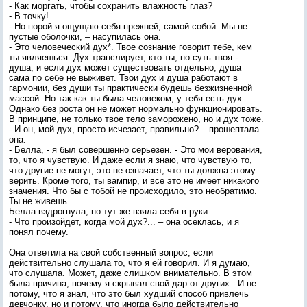
- Как моргать, чтобы сохранить влажность глаз?
- В точку!
- Но порой я ощущаю себя прежней, самой собой. Мы не
пустые оболочки, – насупилась она.
- Это человеческий дух*. Твое сознание говорит тебе, кем
ты являешься. Дух транслирует, кто ты, но суть твоя -
душа, и если дух может существовать отдельно, душа
сама по себе не выживет. Твои дух и душа работают в
гармонии, без души ты практически будешь безжизненной
массой. Но так как ты была человеком, у тебя есть дух.
Однако без роста он не может нормально функционировать.
В принципе, не только твое тело заморожено, но и дух тоже.
- И он, мой дух, просто исчезает, правильно? – прошептала
она.
- Белла, - я был совершенно серьезен. - Это мои верования,
то, что я чувствую. И даже если я знаю, что чувствую то,
что другие не могут, это не означает, что ты должна этому
верить. Кроме того, ты вампир, и все это не имеет никакого
значения. Что бы с тобой не происходило, это необратимо.
Ты не живешь.
Белла вздрогнула, но тут же взяла себя в руки.
- Что произойдет, когда мой дух?... – она осеклась, и я
понял почему.
Она ответила на свой собственный вопрос, если
действительно слушала то, что я ей говорил. И я думаю,
что слушала. Может, даже слишком внимательно. В этом
была причина, почему я скрывал свой дар от других . И не
потому, что я знал, что это был худший способ привлечь
девчонку, но и потому, что иногда было действительно