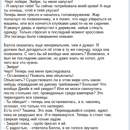
-Черт побери, Эмбри, ты меня напугал!
- Я напугал тебя! Ты сейчас потребовала моей крови! А еще
ты хочешь, чтоб я тебя укусил!
Теперь меня трясло и началось головокружение. Жар
полоснул по позвоночнику, и я понял, что надо убираться из
машины, или все кончится клубками шерсти на ее сидении.
Я рванул дверь и припустил к деревьям, забыв стянуть
одежду. Только сбросил в последний момент кроссовки.
Эти поганцы были совершенно новыми.
Белла оказалась еще ненормальнее, чем я думал. Я
должен был догадаться об этом в ту же секунду, когда она
позвонила. С чего бы ей вообще мне звонить? Возможно, я
был ее последним шансом, но даже знать не хотел, для
чего все это нужно.
- Эмбри!
Черт! Теперь она меня преследовала.
– Остановись! Позволь мне объяснить!
Объяснить? Существовало ли в этом мире хоть какое-
нибудь оправдание ее дикому требованию? Больная! Что
вообще Джейк в ней увидел? Или ее мозги свихнулись
после стольких лет, проведенных среди вампиров? Это
переходило все границы.
- Ты обещал! – теперь она остановилась, а я, наконец,
осознал, что только что натворил.
Есть кто? Тишина. Это знак. Перекидывайся скорее, идиот,
пока не разрушил все. И я перекинулся. Теперь я стоял там,
сверкая перед ней голым задом.
- Закрой глаза, - грубо бросил я ей.
- С радостью, - ответила Белла, в ее голосе звучало