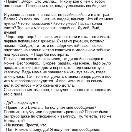
- Привет, Эмбри. Это Белла.... Я хочу кое о чем с тобой
поговорить. Перезвони мне, когда услышишь сообщение.
Я уронил аппарат, к счастью, не разбившийся и в этот раз.
Белла? Из всех лю... нет, не людей, вампир. Что ей от меня
нужно? Что-то произошло? Кто-то умер? Настал конец
света? Только я мог проспать подобное. Думай, Эмб,
думай!
- Черт, черт, черт! – я вскочил с постели и стал натягивать
первые попавшиеся джинсы. Схватил рубашку, потянул
носом: - Сойдет, - и так и не найдя чистой пары носков,
опустился на колени и стал копаться в маленьком тайнике
под кроватью. – Надо бы постирать.
Я вышел на кухню и скривился, глядя на беспорядок в
мойке. Беспорядок... Скорее, бардак, наверное. Надо было
продать этот чертов дом и переехать в однокомнатную
квартиру. Ведь мама не завещала жить тут вечно, когда
откинулась. Так что я мог делать с моим теперь домом все,
что мне заблагорассудится. И все, чего мне, на самом
деле, хотелось – это сжечь его до тла.
Снова зазвонил телефон, я ринулся в спальню и подхватил
его с пола.
- Да? – выдохнул я.
- Привет, это Белла... Ты получил мое сообщение?
Положить трубку или продолжить разговор? Первое было
бы грубо даже по отношению к вампиру. Ну, то есть, это же
Белла, так?
- Не важно. Прости, что...
- Нет. Я имею в виду, да! Я получил твое сообщение, –