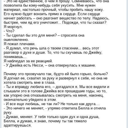
- Это не единственное, о чем я прошу. Сомневаюсь, что она
позволила бы кому-нибудь себя укусить. Мне нужен
материал, настолько прочный, чтобы пробить нашу кожу.
Его нужно будет вонзить прямо в сердце. Если сердце
начнет работать – оно разгонит вещество по телу. Надеюсь,
быстрее, чем яд его уничтожит... Подожди, что ты сказал?
Я моргнул.
- Что?
- Ты сделал бы это для меня? – спросила она
ошеломленно.
Я пожал плечами.
- Я думал, что речь шла о твоем спасении... весь этот
разговор о духе и душе. То, что ты скучаешь по Джейку,
понимаешь...
Я наблюдал за ее реакцией.
- У Джейка есть Несси, – она отвернулась к машине.
Почему это прозвучало так, будто ей было горько, больно?
Я догнал ее, схватил за руку и развернул к себе, но она не
хотела смотреть мне в глаза.
- Ты и вправду любила его, – догадался я. Мы все видели и
слышали это в голове Джейка все прошедшие годы, но то,
как упорно она отказывалась смотреть на меня, наконец,
окончательно убедило в этом.
- И все еще любишь, не так ли? Не только как друга....
- Это ничего не меняет, - упрямо ответила Белла и отняла
руку.
- Думаю, меняет. У тебя только один дух и одна душа,
Белла, и думаю, я знаю, почему ты так тяжело
адаптируешься.