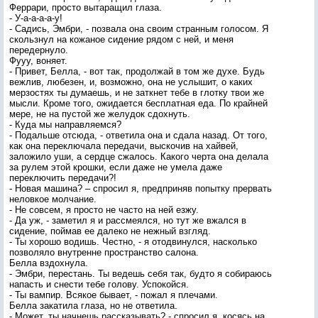
Феррари, просто вытаращил глаза.
- У-а-а-а-а-у!
- Садись, Эмбри, - позвала она своим странным голосом. Я
скользнул на кожаное сидение рядом с ней, и меня
передернуло.
Фууу, воняет.
- Привет, Белла, - вот так, продолжай в том же духе. Будь
вежлив, любезен, и, возможно, она не услышит, о каких
мерзостях ты думаешь, и не заткнет тебе в глотку твои же
мысли. Кроме того, ожидается бесплатная еда. По крайней
мере, не на пустой же желудок сдохнуть.
- Куда мы направляемся?
- Подальше отсюда, - ответила она и сдала назад. От того,
как она переключала передачи, выскочив на хайвей,
заложило уши, а сердце сжалось. Какого черта она делала
за рулем этой крошки, если даже не умела даже
переключить передачи?!
- Новая машина? – спросил я, предприняв попытку прервать
неловкое молчание.
- Не совсем, я просто не часто на ней езжу.
- Да уж, - заметил я и рассмеялся, но тут же вжался в
сидение, поймав ее далеко не нежный взгляд.
- Ты хорошо водишь. Честно, - я отодвинулся, насколько
позволяло внутренне пространство салона.
Белла вздохнула.
- Эмбри, перестань. Ты ведешь себя так, будто я собираюсь
напасть и снести тебе голову. Успокойся.
- Ты вампир. Всякое бывает, - пожал я плечами.
Белла закатила глаза, но не ответила.
- Может, ты начнешь рассказывать? - спросил я, косясь на