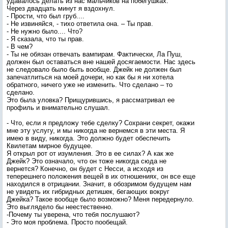
удавалось делать из нас мальчиков на побегушках.
Через двадцать минут я вздохнул.
- Прости, что был груб....
- Не извиняйся, - тихо ответила она. – Ты прав.
- Не нужно было.... Что?
- Я сказала, что ты прав.
- В чем?
- Ты не обязан отвечать вампирам. Фактически, Ла Пуш,
должен был оставаться вне нашей досягаемости. Нас здесь
не следовало было быть вообще. Джейк не должен был
запечатлиться на моей дочери, но как бы я ни хотела
обратного, ничего уже не изменить. Что сделано – то
сделано.
Это была уловка? Прищурившись, я рассматривал ее
профиль и внимательно слушал.
- Что, если я предложу тебе сделку? Сохрани секрет, окажи
мне эту услугу, и мы никогда не вернемся в эти места. Я
имею в виду, никогда. Это должно будет обеспечить
Квилетам мирное будущее.
Я открыл рот от изумления. Это в ее силах? А как же
Джейк? Это означало, что он тоже никогда сюда не
вернется? Конечно, он будет с Несси, а исходя из
теперешнего положения вещей в их отношениях, он все еще
находился в отрицании. Значит, в обозримом будущем нам
не увидеть их гибридных детишек, бегающих вокруг
Джейка? Такое вообще было возможно? Меня передернуло.
Это выглядело бы неестественно.
-Почему ты уверена, что тебя послушают?
- Это моя проблема. Просто пообещай.