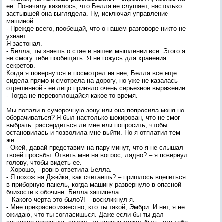
ее. Поначалу казалось, что Белла не слушает, настолько
застывшей она выглядела. Ну, исключая управление
машиной.
- Прежде всего, пообещай, что о нашем разговоре никто не
узнает.
Я застонал.
- Белла, ты знаешь о стае и нашем мышлении все. Этого я
не смогу тебе пообещать. Я не гожусь для хранения
секретов.
Когда я повернулся и посмотрел на нее, Белла все еще
сидела прямо и смотрела на дорогу, но уже не казалась
отрешенной - ее лицо приняло очень серьезное выражение.
- Тогда не перевоплощайся какое-то время.
Мы попали в сумеречную зону или она попросила меня не
оборачиваться? Я был настолько шокирован, что не смог
выбрать: рассердиться ли мне или попросить, чтобы
остановилась и позволила мне выйти. Но я отплатил тем
же.
- Окей, давай представим на пару минут, что я не слышал
твоей просьбы. Ответь мне на вопрос, ладно? – я повернул
голову, чтобы видеть ее.
- Хорошо, - ровно ответила Белла.
- Я похож на Джейка, как считаешь? – пришлось вцепиться
в приборную панель, когда машину развернуло в опасной
близости к обочине. Белла зашипела.
– Какого черта это было?! – воскликнул я.
- Мне прекрасно известно, кто ты такой, Эмбри. И нет, я не
ожидаю, что ты согласишься. Даже если бы ты дал
согласие сохранить секрет, то вполне может быть, что тебе