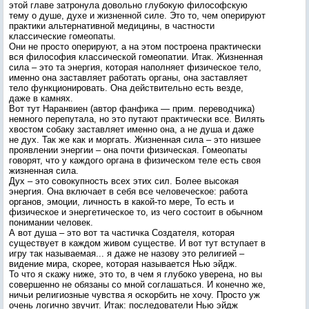
этой главе затронула довольно глубокую философскую
тему о душе, духе и жизненной силе. Это то, чем оперируют
практики альтернативной медицины, в частности
классические гомеопаты.
Они не просто оперируют, а на этом построена практически
вся философия классической гомеопатии. Итак. Жизненная
сила – это та энергия, которая наполняет физическое тело,
именно она заставляет работать органы, она заставляет
тело функционировать. Она действительно есть везде,
даже в камнях.
Вот тут Наранвиен (автор фанфика — прим. переводчика)
немного перепутала, но это путают практически все. Вилять
хвостом собаку заставляет именно она, а не душа и даже
не дух. Так же как и моргать. Жизненная сила – это низшее
проявлении энергии – она почти физическая. Гомеопаты
говорят, что у каждого органа в физическом теле есть своя
жизненная сила.
Дух – это совокупность всех этих сил. Более высокая
энергия. Она включает в себя все человеческое: работа
органов, эмоции, личность в какой-то мере, То есть и
физическое и энергетическое то, из чего состоит в обычном
понимании человек.
А вот душа – это вот та частичка Создателя, которая
существует в каждом живом существе. И вот тут вступает в
игру так называемая... я даже не назову это религией –
видение мира, скорее, которая называется Нью эйдж.
То что я скажу ниже, это то, в чем я глубоко уверена, но вы
совершенно не обязаны со мной соглашаться. И конечно же,
ничьи религиозные чувства я оскорбить не хочу. Просто уж
очень логично звучит. Итак: последователи Нью эйдж