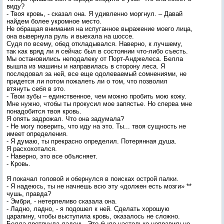
виду?
- Твоя кровь, - сказал она. Я удивленно моргнул. – Давай
найдем более укромное место.
Не обращая внимания на испуганное выражение моего лица,
она вывернула руль и выехала на шоссе.
Судя по всему, обед откладывался. Наверно, к лучшему,
так как вряд ли я сейчас был в состоянии что-либо съесть.
Мы остановились неподалеку от Порт-Анджелеса. Белла
вышла из машины и направилась в сторону леса. Я
последовал за ней, все еще одолеваемый сомнениями, не
придется ли потом пожалеть ли о том, что позволил
втянуть себя в это.
- Твои зубы – единственное, чем можно пробить мою кожу.
Мне нужно, чтобы ты прокусил мое запястье. Но сперва мне
понадобится твоя кровь.
Я опять задрожал. Что она задумала?
- Не могу поверить, что иду на это. Ты... твоя сущность не
имеет определения.
- Я думаю, ты прекрасно определил. Потерянная душа.
Я расхохотался.
- Наверно, это все объясняет.
- Кровь.
Я покачал головой и обернулся в поисках острой палки.
- Я надеюсь, ты не начнешь всю эту «должен есть мозги» **
чушь, правда?
- Эмбри, - нетерпеливо сказала она.
- Ладно, ладно, - я подошел к ней. Сделать хорошую
царапину, чтобы выступила кровь, оказалось не сложно.
Белла протянула ладонь. Это было настолько неправильно,