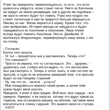
Я мог бы прекратить перевоплощаться, то есть, что если
кровососы уберутся, всем станет легче. Никто из Калленов
не придет на земли резервации, как и другие им подобные –
им просто нечего будет тут ловить. Рано или поздно ген
станет латентным и нам не придется больше обращаться.
Никому из нас. Жизнь вернется в норму. Кроме того, что
уже необратимо. История никогда не забудется и будет
передаваться из поколения в поколение. Наше племя
всегда будет помнить Калленов, Несси, Джейкоба. И
маленькую бледнолицую, перевернувшую нашу жизнь с ног
на голову.
- Согласен.
Белла тихо ахнула.
- Ух ты! – прошептала она и рассмеялась. Теперь что?
- Что смешного?
- Просто не верила, что ты согласишься. Это... здорово, -
удивилась она, словно могла видеть то, что неспособен
был рассмотреть я. Теперь я хотел знать, в чем состоит ее
просьба, и судя по ее внезапно замершей позе, эта просьба
будет по-настоящему странной.
- Ну, так что за... эм-м-м... услуга?
- Мне понадобиться немного твоей крови, а затем тебе
нужно будет меня укусить.
Наверное, я впал в прострацию. Мой мозг, мое сердце – все
замерло. Наверно, я ее напугал, потому что вдруг нажав на
тормоза, она остановила машину на обочине, заставив меня
впечататься в спинку сидения. Это вывело меня из ступора.
- ЧТО?!