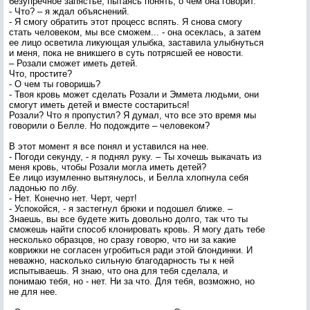
безупречное запястье, пытаясь понять, о чем она говорит.
- Что? – я ждал объяснений.
- Я смогу обратить этот процесс вспять. Я снова смогу
стать человеком, мы все сможем... - она осеклась, а затем
ее лицо осветила ликующая улыбка, заставила улыбнуться
и меня, пока не вникшего в суть потрясшей ее новости.
– Розали сможет иметь детей.
Что, простите?
- О чем ты говоришь?
- Твоя кровь может сделать Розали и Эммета людьми, они
смогут иметь детей и вместе состариться!
Розали? Что я пропустил? Я думал, что все это время мы
говорили о Белле. Но подождите – человеком?
В этот момент я все понял и уставился на нее.
- Погоди секунду, - я поднял руку. – Ты хочешь выкачать из
меня кровь, чтобы Розали могла иметь детей?
Ее лицо изумленно вытянулось, и Белла хлопнула себя
ладонью по лбу.
- Нет. Конечно нет. Черт, черт!
- Успокойся, - я застегнул брюки и подошел ближе. –
Знаешь, вы все будете жить довольно долго, так что ты
сможешь найти способ клонировать кровь. Я могу дать тебе
несколько образцов, но сразу говорю, что ни за какие
коврижки не согласен угробиться ради этой блондинки. И
неважно, насколько сильную благодарность ты к ней
испытываешь. Я знаю, что она для тебя сделала, и
понимаю тебя, но - нет. Ни за что. Для тебя, возможно, но
не для нее.