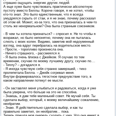
страшно ощущать энергию других людей.
А еще хуже было чувствовать практически абсолютную
пустоту вместо Беллы. Короче говоря, я не хотел, чтобы
кто-то знал. Это было единственным, что я всегда
умудрялся скрыть от стаи, и я не знаю, почему рассказал
об этом ей. Может, из-за того, что она призналась в чем-то
столь же ненормальном? Она была странным союзником.
- В чем ты хотела признаться? – спросил я. Не то чтобы я
возражал, но было непонятно, почему она не пыталась
слезть с моих колен. Видимо, заметив мой недоуменный
взгляд, она вдруг перебралась на водительское место.
- Прости, - торопливо произнесла она.
- Ничего страшного, - рассмеялся я.
- Я была очень близка с Джейком. Я скучаю по тем
временам, скучаю по моему лучшему другу, скучаю по....
- Теплу? – догадался я.
- Я иногда чувствую себя странно замерзшей, - тихо
пролепетала Белла. – Джейк согревал меня.
Внутри формировалось тягостное предчувствие того, в
каком направлении потекут ее мысли.
- Он заставлял меня улыбаться и радоваться, когда я уже
была уверена, что больше на это не способна.
- Знаешь, я дам тебе маленький совет. Не мучай себя. Ты
сделала выбор, который, к моему величайшему сожалению,
необратим.
- Знаю. Я действительно сделала выбор, и как ты
правильно заметил, он необратим... пока.
Теперь пришла моя очередь сходить с ума. Что она имеет в