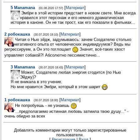
5
Manamana
[
Материал
]
(01.08.2020 17:57)
Эмбри в этой истории предстает в новом свете. Мне всегда
нравился этот персонаж и его немного драматическая
история в каноне. Он не так прост, как его показали в фильмах...
2
робокашка
[
Материал
]
(30.07.2020 18:10)
Читая о Нью эйдж, задумываюсь: зачем Создателю столько
негативного опыта от человеческих индивидуумов? Ведь мы
регрессируем, а Он это поглощает
Значит, всё-таких хвост
управляет собакой?! Абсолютно пессимистично...
3
Manamana
[
Материал
]
(30.07.2020 18:43)
Может, Создателю любая энергия сгодится (по Нью
Эйджу)?
Я не вникала в это учение.
Но мне нравится Эмбри, который в этом шарит
1
робокашка
[
Материал
]
(30.07.2020 18:00)
Не попробуешь - не узнаешь
"...предполагаемо истинная любовь затмила твою душу..." -
очень обидно за всех
Добавлять комментарии могут только зарегистрированные
пользователи.
[
Регистрация
|
Вход
]