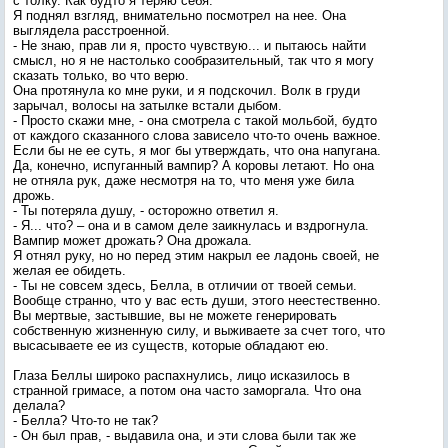
с толку. Как будто я теряю себя.
Я поднял взгляд, внимательно посмотрел на нее. Она
выглядела расстроенной.
- Не знаю, прав ли я, просто чувствую... и пытаюсь найти
смысл, но я не настолько сообразительный, так что я могу
сказать только, во что верю.
Она протянула ко мне руки, и я подскочил. Волк в груди
зарычал, волосы на затылке встали дыбом.
- Просто скажи мне, - она смотрела с такой мольбой, будто
от каждого сказанного слова зависело что-то очень важное.
Если бы не ее суть, я мог бы утверждать, что она напугана.
Да, конечно, испуганный вампир? А коровы летают. Но она
не отняла рук, даже несмотря на то, что меня уже била
дрожь.
- Ты потеряла душу, - осторожно ответил я.
- Я... что? – она и в самом деле заикнулась и вздрогнула.
Вампир может дрожать? Она дрожала.
Я отнял руку, но но перед этим накрыл ее ладонь своей, не
желая ее обидеть.
- Ты не совсем здесь, Белла, в отличии от твоей семьи.
Вообще странно, что у вас есть души, этого неестественно.
Вы мертвые, застывшие, вы не можете генерировать
собственную жизненную силу, и выживаете за счет того, что
высасываете ее из существ, которые обладают ею.
Глаза Беллы широко распахнулись, лицо исказилось в
странной гримасе, а потом она часто заморгала. Что она
делала?
- Белла? Что-то не так?
- Он был прав, - выдавила она, и эти слова были так же