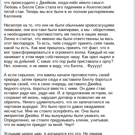
что происходило с Джейком, когда-либо имело смысл.
Любовь к Белле Свон стала его падением и Ахиллесовой
пятой стаи. Теперь мы все были в их полном распоряжении.
Калленов.
Несмотря на то, что они не были обычными кровососущими
пиявками, они все-таки были вампирами, а мы - оборотнями,
и необходимость противостоять им текла в наших венах.
Лично я считал, что именно мы были ответственны за весь
этот беспорядок. То есть, тебе следует принять себя таким,
какой ты есть. Как мне пришлось принять тот факт, что я
мог трансформироваться в огромного волка. Каждый из нас
занимает в этом мире собственную нишу. Как орел нырял в
воду за добычей. С каких это пор рыба приставала к орлу?
Нет, конечно, я не имею в виду, что Белла... Фууууу!
А если серьезно, эти вампы начали противостоять своей
природе, затем пришли сюда и заставили Беллу бороться
против своей, что в свою очередь заставило Джейка,
бедного олуха, бороться вместе с ними. Он даже стаю
оставил ради них, ради нее. И, в продолжение истории, он
сохранил ей жизнь, нарушил договор и позволил им ее
обратить. Ничего удивительного, что он запечатлился на
чертовом выродке. Это было просто давно ожидаемое
несчастье. Мне не стоило оскорблять ее. Она была
импринтом Джейка. И мы вынуждены были уважать ее.
Определенно, не стоило придумывать кличек, учитывая,
что ее мамуля приедет за мной. Черт!
Услышав шорох шин, я догадался кто это. Но увидев