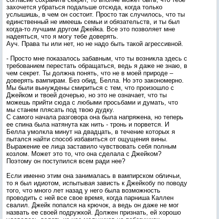
захочется убраться подальше отсюда, когда только
услышишь, в чем он состоит. Просто так случилось, что ты
единственный не имеешь семьи и обязательств, и ты был
когда-то лучшим другом Джейка. Все это позволяет мне
надеяться, что я могу тебе доверять.
Ауч. Права ты или нет, но не надо быть такой агрессивной.
- Просто мне показалось забавным, что ты возникла здесь с
требованием перестать обращаться, ведь я даже не знаю, в
чем секрет. Ты должна понять, что не в моей природе –
доверять вампирам. Без обид, Белла. Но это закономерно.
Мы были вынуждены смириться с тем, что произошло с
Джейком и твоей дочерью, но это не означает, что ты
можешь прийти сюда с любыми просьбами и думать, что
мы станем плясать под твою дудку.
С самого начала разговора она была напряжена, но теперь
ее спина была натянута как нить - тронь и порвется. И
Белла умолкла минут на двадцать, в течение которых я
пытался найти способ избавиться от ощущения вины.
Выражение ее лица заставило чувствовать себя полным
козлом. Может это то, что она сделала с Джейком?
Поэтому он поступился всем ради нее?
Если именно этим она занималась в вампирском обличьи,
то я был идиотом, испытывая зависть к Джейкобу по поводу
того, что много лет назад у него была возможность
проводить с ней все свое время, когда парниша Каллен
свалил. Джейк попался на крючок, а ведь он даже не мог
назвать ее своей подружкой. Должен признать, ей хорошо