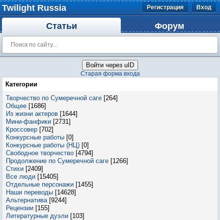
Twilight Russia
Регистрация
Вход
Статьи
Форум
Войти через uID
Старая форма входа
Категории
Творчество по Сумеречной саге
[264]
Общее
[1686]
Из жизни актеров
[1644]
Мини-фанфики
[2731]
Кроссовер
[702]
Конкурсные работы
[0]
Конкурсные работы (НЦ)
[0]
Свободное творчество
[4794]
Продолжение по Сумеречной саге
[1266]
Стихи
[2409]
Все люди
[15405]
Отдельные персонажи
[1455]
Наши переводы
[14628]
Альтернатива
[9244]
Рецензии
[155]
Литературные дуэли
[103]