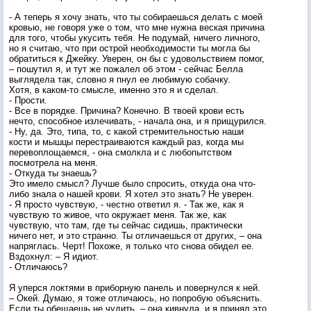
- А теперь я хочу знать, что ты собираешься делать с моей
кровью, не говоря уже о том, что мне нужна веская причина
для того, чтобы укусить тебя. Не подумай, ничего личного,
но я считаю, что при острой необходимости ты могла бы
обратиться к Джейку. Уверен, он бы с удовольствием помог,
– пошутил я, и тут же пожалел об этом - сейчас Белла
выглядела так, словно я пнул ее любимую собачку.
Хотя, в каком-то смысле, именно это я и сделал.
- Прости.
- Все в порядке. Причина? Конечно. В твоей крови есть
нечто, способное излечивать, - начала она, и я прищурился.
- Ну, да. Это, типа, то, с какой стремительностью наши
кости и мышцы перестраиваются каждый раз, когда мы
перевоплощаемся, - она смолкла и с любопытством
посмотрела на меня.
- Откуда ты знаешь?
Это имело смысл? Лучше было спросить, откуда она что-
либо знала о нашей крови. Я хотел это знать? Не уверен.
- Я просто чувствую, - честно ответил я. - Так же, как я
чувствую то живое, что окружает меня. Так же, как
чувствую, что там, где ты сейчас сидишь, практически
ничего нет, и это странно. Ты отличаешься от других, – она
напряглась. Черт! Похоже, я только что снова обидел ее.
Вздохнул: – Я идиот.
- Отличаюсь?
Я уперся локтями в приборную панель и повернулся к ней.
– Окей. Думаю, я тоже отличаюсь, но попробую объяснить.
Если ты обещаешь не чудить, – она кивнула, и я принял это