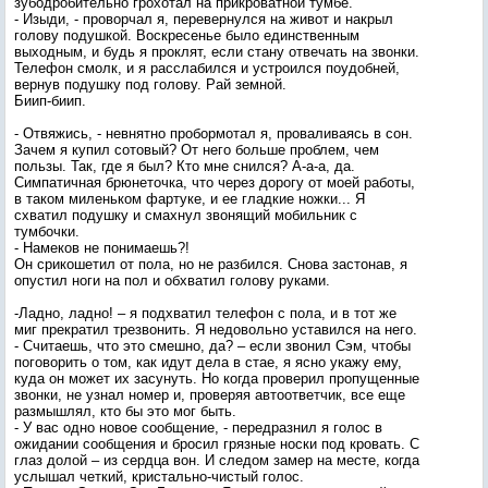
зубодробительно грохотал на прикроватной тумбе.
- Изыди, - проворчал я, перевернулся на живот и накрыл
голову подушкой. Воскресенье было единственным
выходным, и будь я проклят, если стану отвечать на звонки.
Телефон смолк, и я расслабился и устроился поудобней,
вернув подушку под голову. Рай земной.
Биип-биип.
- Отвяжись, - невнятно пробормотал я, проваливаясь в сон.
Зачем я купил сотовый? От него больше проблем, чем
пользы. Так, где я был? Кто мне снился? А-а-а, да.
Симпатичная брюнеточка, что через дорогу от моей работы,
в таком миленьком фартуке, и ее гладкие ножки... Я
схватил подушку и смахнул звонящий мобильник с
тумбочки.
- Намеков не понимаешь?!
Он срикошетил от пола, но не разбился. Снова застонав, я
опустил ноги на пол и обхватил голову руками.
-Ладно, ладно! – я подхватил телефон с пола, и в тот же
миг прекратил трезвонить. Я недовольно уставился на него.
- Считаешь, что это смешно, да? – если звонил Сэм, чтобы
поговорить о том, как идут дела в стае, я ясно укажу ему,
куда он может их засунуть. Но когда проверил пропущенные
звонки, не узнал номер и, проверяя автоответчик, все еще
размышлял, кто бы это мог быть.
- У вас одно новое сообщение, - передразнил я голос в
ожидании сообщения и бросил грязные носки под кровать. С
глаз долой – из сердца вон. И следом замер на месте, когда
услышал четкий, кристально-чистый голос.