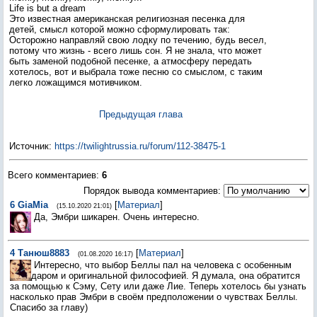
Life is but a dream
Это известная американская религиозная песенка для
детей, смысл которой можно сформулировать так:
Осторожно направляй свою лодку по течению, будь весел,
потому что жизнь - всего лишь сон. Я не знала, что может
быть заменой подобной песенке, а атмосферу передать
хотелось, вот и выбрала тоже песню со смыслом, с таким
легко ложащимся мотивчиком.
Предыдущая глава
Источник
:
https://twilightrussia.ru/forum/112-38475-1
Всего комментариев
:
6
Порядок вывода комментариев:
6
GiaMia
[
Материал
]
(15.10.2020 21:01)
Да, Эмбри шикарен. Очень интересно.
4
Танюш8883
[
Материал
]
(01.08.2020 16:17)
Интересно, что выбор Беллы пал на человека с особенным
даром и оригинальной философией. Я думала, она обратится
за помощью к Сэму, Сету или даже Лие. Теперь хотелось бы узнать
насколько прав Эмбри в своём предположении о чувствах Беллы.
Спасибо за главу)