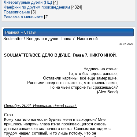
Литературные дуэли (НЦ)
[4]
Фанфики по другим произведениям
[4324]
Правописание
[3]
Реклама в мини-чате
[2]
»
Главная
Статьи
Soulmatter / Все дело в душе. Глава 7. Никто иной
30.07.2020
SOULMATTER/ВСЕ ДЕЛО В ДУШЕ. Глава 7. НИКТО ИНОЙ.
Надпись на стене:
Те, кто был здесь раньше,
Оставили картины, всё еще замерзшие.
Рано или поздно ты скажешь, что хочешь всего,
Но на чьей стороне ты сражаешься?
(Alex Band)
Октябрь 2022. Несколько декад назад.
Стон.
Кому хватило наглости будить меня в выходной? Мне
пришлось напрячь глаза из-за пробивающегося сквозь
драные занавески солнечного света. Сонным взглядом с
трудом нашел сотовый, и то лишь потому, что он