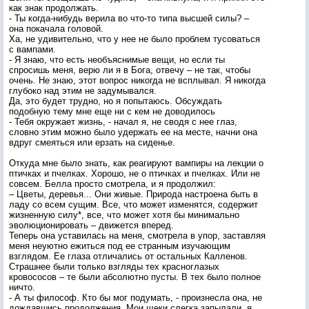
как знак продолжать.
- Ты когда-нибудь верила во что-то типа высшей силы? –
она покачала головой.
Ха, не удивительно, что у нее не было проблем тусоваться
с вампами.
- Я знаю, что есть необъяснимые вещи, но если ты
спросишь меня, верю ли я в Бога, отвечу – не так, чтобы
очень. Не знаю, этот вопрос никогда не всплывал. Я никогда
глубоко над этим не задумывался.
Да, это будет трудно, но я попытаюсь. Обсуждать
подобную тему мне еще ни с кем не доводилось
- Тебя окружает жизнь, - начал я, не сводя с нее глаз,
словно этим можно было удержать ее на месте, начни она
вдруг смеяться или ерзать на сиденье.
Откуда мне было знать, как реагируют вампиры на лекции о
птичках и пчелках. Хорошо, не о птичках и пчелках. Или не
совсем. Белла просто смотрела, и я продолжил:
– Цветы, деревья... Они живые. Природа настроена быть в
ладу со всем сущим. Все, что может изменятся, содержит
жизненную силу*, все, что может хотя бы минимально
эволюционировать – движется вперед.
Теперь она уставилась на меня, смотрела в упор, заставляя
меня неуютно ежиться под ее странным изучающим
взглядом. Ее глаза отличались от остальных Калленов.
Страшнее были только взгляды тех красноглазых
кровососов – те были абсолютно пусты. В тех было полное
ничто.
- А ты философ. Кто бы мог подумать, - произнесла она, не
дождавшись продолжения. Мои щеки слегка запылали, я