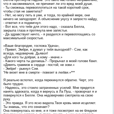
что я засомневался, не причинит ли это вред моей душе.
- Ты сможешь перевоплотиться на такой короткий срок,
чтобы стая не заметила?
- Нет, но могу петь в уме, и тогда, по крайней мере, они
ничего не заподозрят. А объяснение укусу я запросто найду,
- ответил я и подмигнул.
- Вот все, что тебе для этого надо, - сказала Белла,
закрыла глаза и протянула мне запястье.
- Да здравствует ничто, - я разделся и перевоплощаясь со
максимальной скоростью.
«Ваше благородие, госпожа Удача»,
- Привет, Эмбри, я думал у тебя выходной? - Сэм, как
всегда, недоверчив. Дьявол!
«Для кого ты добрая, а кому - иначе.»
- Какого черта ты делаешь? - Прорычал в моей голове Квил.
«Девять граммов в сердце - постой, не зови.»
- Эмбри! - рыкнул Сэм.
“Hе везет мне в смерти - повезет в любви.»***
Я реально вспотел, когда перекинулся обратно. Черт, это
было трудно.
- Надеюсь, это стоило затраченных усилий. Мне придется
нанять адвоката, когда я вернусь в Ла Пуш, - проворчал я и
повернулся к Белле. Она недоверчиво смотрела на свою
руку.
- Это правда. Я это ясно видела.Твоя кровь меня исцеляет.
Ты знаешь, что это означает?
Она повернулась ко мне, и я тоже посмотрел на ее бледное