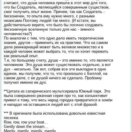
считают, что душа человека пришла в этот мир для того,
что бы Создатель, являющийся совершенным существом,
смог получить опыт жизни. Причем, так как Создатель -
бесконечен, то опыта ему нужно много, с разными
нюансами.Поэтому людей так много. (И кстати, вы
действительно верите, что было бы логично создавать
бесконечную вселенную только для нас - земного
человечества?)
По аналогии с тем, что одно дело иметь теоретические
знания, другое – применить их на практике. Что на самом
деле реинкарнаций может быть великое множество и в
каждой человек может выбрать то, что он хочет пережить
как реальный опыт.
Т.е, по большому счету, душа – это именно то, что является
человеком. Это душа может существовать отдельно, а вот
дух - несильно. Так вот, собрав все эти выкладки в одно
единое, мы получим, что то, что произошло с Беллой, на
самом деле, с ее душой ничего не сделало. Пробоину
получил именно ее дух.
**Цитата из сатирического мультсериала Южный парк. Это
была совершенно ржачная серия про то, как конъюктивит
привел к тому, что весь народ городка привратился в зомби
и нападал на оставшихся людей вот с этой фразой.
*** В оригинале была использована довольно известная
песенка
Row, row, row your boat...
Gently down the stream...
Merrily, merrily, merrily, merrily...