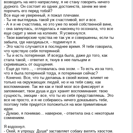
возводить на него напраслину, я не стану говорить ничего
дурного. Он состоит из одних достоинств, зачем же мне
порочить его перед тобой?
Все еще не уверенный, я пожал плечами.
- Ты не выглядишь такой уж счастливой, вот и все.
- А я и не счастлива, но это уже по моей собственной вине,
- она запнулась, огляделась и наконец-то осознала, что все
еще сидит у меня на коленях. Я усмехнулся.
- Твои вампирские чувства не так уж и совершенны, если ты
забыла, где находишься, - подмигнул я.
- Это часто случается в последнее время. Я тебе говорила,
что чувствую себя потерянной.
- Ты и есть потерянная. И всегда была, даже до того, как
стала такой, - ответил я, ткнув в нее пальцем и
скривившись от ощущения.
- Еще до того..., - отозвалась она эхом. – То есть из-за того,
что я была потерянной тогда, я потерянная сейчас?
- Конечно. Все, что ты делаешь в своей жизни, влияет не
только на окружающих людей, но и на тебя саму, как
воспоминание. Так же как и твой мозг все фиксирует и
запоминает, твои душа и дух хранят воспоминания: твою
сущность, эмоции - все, что ты из себя представляешь. Это
все не просто, и я не собираюсь ничего доказывать тебе,
поэтому тебе придется положиться на мои примитивные
идеи.
- Думаю, я понимаю... наверное, - ответила она с некоторым
сомнением.
Я вздохнул.
- Окей, я упрощу. Душа* заставляет собаку вилять хвостом.