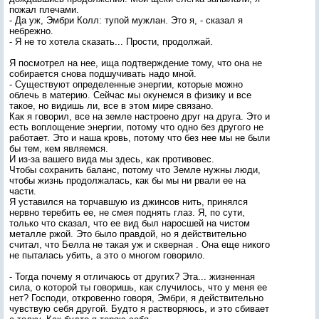
пожал плечами.
- Да уж, Эмбри Колл: тупой мужлан. Это я, - сказал я
небрежно.
- Я не то хотела сказать... Прости, продолжай.
Я посмотрел на нее, ища подтверждение тому, что она не
собирается снова подшучивать надо мной.
- Существуют определенные энергии, которые можно
облечь в материю. Сейчас мы окунемся в физику и все
такое, но видишь ли, все в этом мире связано.
Как я говорил, все на земле настроено друг на друга. Это и
есть воплощение энергии, потому что одно без другого не
работает. Это и наша кровь, потому что без нее мы не были
бы тем, кем являемся.
И из-за вашего вида мы здесь, как противовес.
Чтобы сохранить баланс, потому что Земле нужны люди,
чтобы жизнь продолжалась, как бы мы ни рвали ее на
части.
Я уставился на торчавшую из джинсов нить, принялся
нервно теребить ее, не смея поднять глаз. Я, по сути,
только что сказал, что ее вид был наросшей на чистом
металле ржой. Это было правдой, но я действительно
считал, что Белла не такая уж и скверная . Она еще никого
не пыталась убить, а это о многом говорило.
- Тогда почему я отличаюсь от других? Эта... жизненная
сила, о которой ты говоришь, как случилось, что у меня ее
нет? Господи, откровенно говоря, Эмбри, я действительно
чувствую себя другой. Будто я растворяюсь, и это сбивает