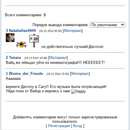
Всего комментариев
:
3
Порядок вывода комментариев:
3
Natahellas4444
[
Материал
]
(20.12.2010 00:56)
он действительно лучший-Десплат.
2
Tenara
[
Материал
]
(19.12.2010 16:48)
Вайц же обещал уйти из кинематографа!!!! НЕЕЕЕЕЕТ!
1
Blume_der_Freude
[
Материал
]
(19.12.2010 15:50)
Ааааааа
верните Десплу в Сагу!! Его музыка была потрясающей!
Уйди плиз от Вейца и вернись к нам
Добавлять комментарии могут только зарегистрированные
пользователи.
[
Регистрация
|
Вход
]