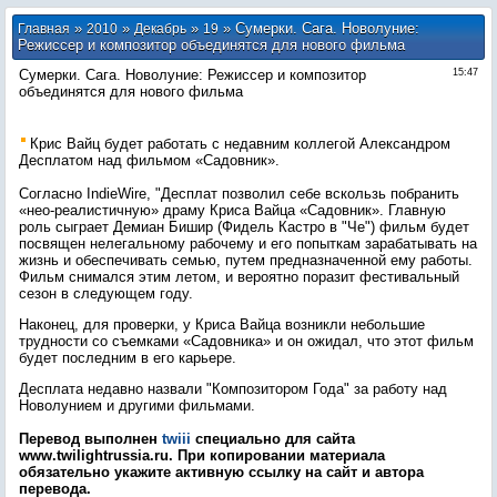
»
»
»
» Сумерки. Сага. Новолуние:
Главная
2010
Декабрь
19
Режиссер и композитор объединятся для нового фильма
Сумерки. Сага. Новолуние: Режиссер и композитор
15:47
объединятся для нового фильма
Крис Вайц будет работать с недавним коллегой Александром
Десплатом над фильмом «Садовник».
Согласно IndieWire, "Десплат позволил себе вскользь побранить
«нео-реалистичную» драму Криса Вайца «Садовник». Главную
роль сыграет Демиан Бишир (Фидель Кастро в "Че") фильм будет
посвящен нелегальному рабочему и его попыткам зарабатывать на
жизнь и обеспечивать семью, путем предназначенной ему работы.
Фильм снимался этим летом, и вероятно поразит фестивальный
сезон в следующем году.
Наконец, для проверки, у Криса Вайца возникли небольшие
трудности со съемками «Садовника» и он ожидал, что этот фильм
будет последним в его карьере.
Десплата недавно назвали "Композитором Года" за работу над
Новолунием и другими фильмами.
Перевод выполнен
twiii
специально для сайта
www.twilightrussia.ru. При копировании материала
обязательно укажите активную ссылку на сайт и автора
перевода.