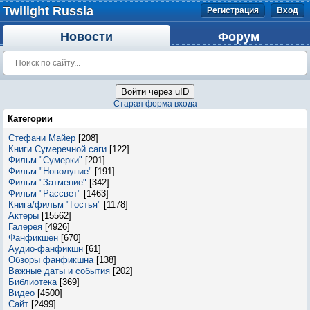
Twilight Russia
Регистрация
Вход
Новости
Форум
Войти через uID
Старая форма входа
Категории
Стефани Майер
[208]
Книги Сумеречной саги
[122]
Фильм "Сумерки"
[201]
Фильм "Новолуние"
[191]
Фильм "Затмение"
[342]
Фильм "Рассвет"
[1463]
Книга/фильм "Гостья"
[1178]
Актеры
[15562]
Галерея
[4926]
Фанфикшен
[670]
Аудио-фанфикшн
[61]
Обзоры фанфикшна
[138]
Важные даты и события
[202]
Библиотека
[369]
Видео
[4500]
Сайт
[2499]