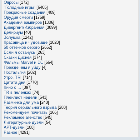
Опросы
[172]
"Голодные игры"
[6405]
Прекрасные создания
[409]
Орудия смерти
[1769]
Академия вампиров
[1306]
Дивергент/Избранная
[3899]
Делириум
[40]
Золушка
[1242]
Красавица и чудовище
[1020]
50 оттенков серого
[2652]
Если я останусь
[263]
Сказки Диснея
[374]
Фильмы Marvel и DC
[664]
Прежде чем я уйду
[4]
Ностальгия
[202]
Утро, TR!
[714]
Цитата дня
[1770]
Кино с ...
[397]
TR в пеленках
[74]
Плейлист недели
[543]
Разминка для ума
[248]
Теория сериального взрыва
[288]
Рекомендуем почитать
[166]
Рекламное агенство
[645]
Литературные дуэли
[54]
АРТ-дуэли
[108]
Разное
[4291]