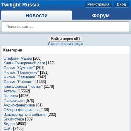
Twilight Russia
Регистрация
Вход
Новости
Форум
Войти через uID
Старая форма входа
Категории
Стефани Майер
[208]
Книги Сумеречной саги
[122]
Фильм "Сумерки"
[201]
Фильм "Новолуние"
[191]
Фильм "Затмение"
[342]
Фильм "Рассвет"
[1463]
Книга/фильм "Гостья"
[1178]
Актеры
[15562]
Галерея
[4926]
Фанфикшен
[670]
Аудио-фанфикшн
[61]
Обзоры фанфикшна
[138]
Важные даты и события
[202]
Библиотека
[369]
Видео
[4500]
Сайт
[2499]