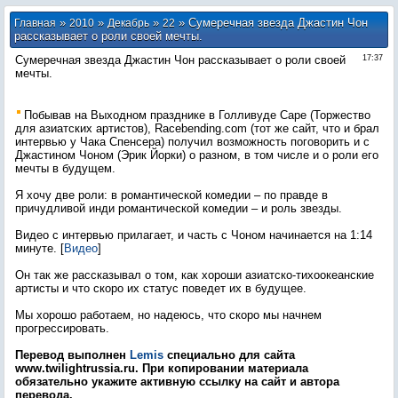
»
»
»
» Сумеречная звезда Джастин Чон
Главная
2010
Декабрь
22
рассказывает о роли своей мечты.
Сумеречная звезда Джастин Чон рассказывает о роли своей
17:37
мечты.
Побывав на Выходном празднике в Голливуде Cape (Торжество
для азиатских артистов), Racebending.com (тот же сайт, что и брал
интервью у Чака Спенсера) получил возможность поговорить и с
Джастином Чоном (Эрик Йорки) о разном, в том числе и о роли его
мечты в будущем.
Я хочу две роли: в романтической комедии – по правде в
причудливой инди романтической комедии – и роль звезды.
Видео с интервью прилагает, и часть с Чоном начинается на 1:14
минуте. [
Видео
]
Он так же рассказывал о том, как хороши азиатско-тихоокеанские
артисты и что скоро их статус поведет их в будущее.
Мы хорошо работаем, но надеюсь, что скоро мы начнем
прогрессировать.
Перевод выполнен
Lemis
специально для сайта
www.twilightrussia.ru. При копировании материала
обязательно укажите активную ссылку на сайт и автора
перевода.