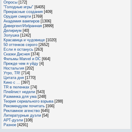
Опросы
[172]
"Голодные игры"
[6405]
Прекрасные создания
[409]
Орудия смерти
[1769]
Академия вампиров
[1306]
Дивергент/Избранная
[3899]
Делириум
[40]
Золушка
[1242]
Красавица и чудовище
[1020]
50 оттенков серого
[2652]
Если я останусь
[263]
Сказки Диснея
[374]
Фильмы Marvel и DC
[664]
Прежде чем я уйду
[4]
Ностальгия
[202]
Утро, TR!
[714]
Цитата дня
[1770]
Кино с ...
[397]
TR в пеленках
[74]
Плейлист недели
[543]
Разминка для ума
[248]
Теория сериального взрыва
[288]
Рекомендуем почитать
[166]
Рекламное агенство
[645]
Литературные дуэли
[54]
АРТ-дуэли
[108]
Разное
[4291]