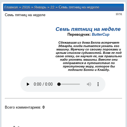
»
»
»
» Семь пятниц на неделе
Главная
2016
Январь
22
Семь пятниц на неделе
10:51
Семь пятниц на неделе
Переводчик:
ButterCup
Сбежавшая из дома Белла встречает
Эдварда, когда пытается угнать его
машину. Мужчину со своими пороками и
целым списком судимостей. Взяв ее под
свою опеку, он научит ее, как правильно
надо угонять машины. Вместе они
отправятся в путешествие по
преступному миру, которое бы
подошло Бонни и Клайду.
Всего комментариев
:
0