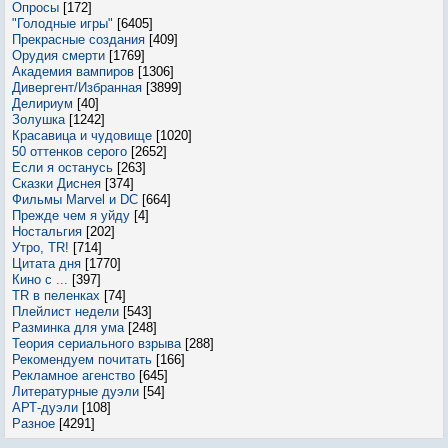
Опросы
[172]
"Голодные игры"
[6405]
Прекрасные создания
[409]
Орудия смерти
[1769]
Академия вампиров
[1306]
Дивергент/Избранная
[3899]
Делириум
[40]
Золушка
[1242]
Красавица и чудовище
[1020]
50 оттенков серого
[2652]
Если я останусь
[263]
Сказки Диснея
[374]
Фильмы Marvel и DC
[664]
Прежде чем я уйду
[4]
Ностальгия
[202]
Утро, TR!
[714]
Цитата дня
[1770]
Кино с ...
[397]
TR в пеленках
[74]
Плейлист недели
[543]
Разминка для ума
[248]
Теория сериального взрыва
[288]
Рекомендуем почитать
[166]
Рекламное агенство
[645]
Литературные дуэли
[54]
АРТ-дуэли
[108]
Разное
[4291]