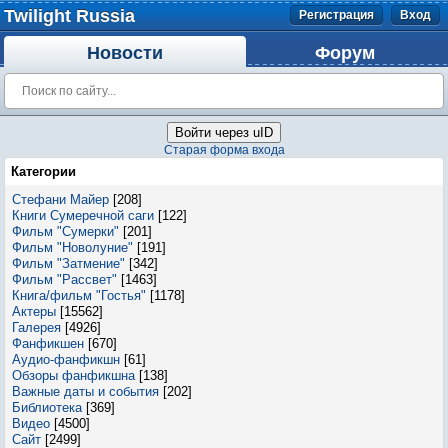
Twilight Russia
Регистрация
Вход
Новости
Форум
Войти через uID
Старая форма входа
Категории
Стефани Майер
[208]
Книги Сумеречной саги
[122]
Фильм "Сумерки"
[201]
Фильм "Новолуние"
[191]
Фильм "Затмение"
[342]
Фильм "Рассвет"
[1463]
Книга/фильм "Гостья"
[1178]
Актеры
[15562]
Галерея
[4926]
Фанфикшен
[670]
Аудио-фанфикшн
[61]
Обзоры фанфикшна
[138]
Важные даты и события
[202]
Библиотека
[369]
Видео
[4500]
Сайт
[2499]