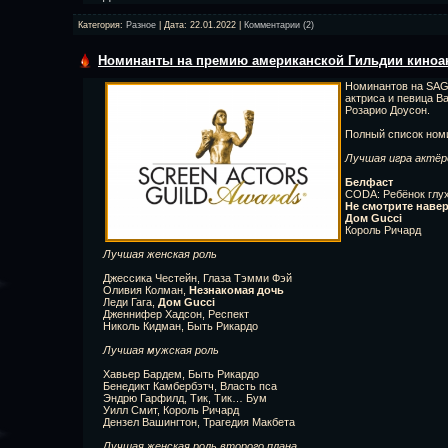
Категория:
Разное
| Дата:
22.01.2022
|
Комментарии (2)
Номинанты на премию американской Гильдии киноак
Номинантов на SAG
актриса и певица В
Розарио Доусон.
Полный список ном
Лучшая игра актёр
Белфаст
CODA: Ребёнок глу
Не смотрите наве
Дом Gucci
Король Ричард
Лучшая женская роль
Джессика Честейн, Глаза Тэмми Фэй
Оливия Колман,
Незнакомая дочь
Леди Гага,
Дом Gucci
Дженнифер Хадсон, Респект
Николь Кидман, Быть Рикардо
Лучшая мужская роль
Хавьер Бардем, Быть Рикардо
Бенедикт Камбербэтч, Власть пса
Эндрю Гарфилд, Тик, Тик… Бум
Уилл Смит, Король Ричард
Дензел Вашингтон, Трагедия Макбета
Лучшая женская роль второго плана