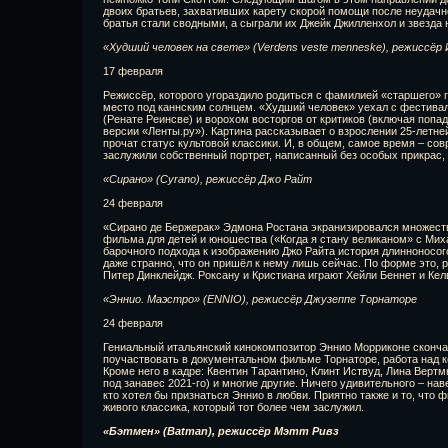
двоих братьев, захвативших карету скорой помощи после неудачн
братья стали сводными, а сыграли их Джейк Джилленхол и звезда 
«Худший человек на свете» (Verdens veste menneske), режиссёр
17 февраля
Режиссёр, которого угораздило родиться с фамилией «старшего» 
место под каннским солнцем. «Худший человек» уехал с фестива
(Ренате Реинсве) и ворохом восторгов от критиков (включая попа
версии «Ленты.ру»). Картина рассказывает о взрослении 25-летне
прочат статус культовой классики. И, в общем, самое время – со
заслужили собственный портрет, написанный без особых прикрас,
«Сирано» (Cyrano), режиссёр Джо Райт
24 февраля
«Сирано де Бержерак» Эдмона Ростана экранизировался множество
фильма для детей и юношества («Когда я стану великаном» с М
барочного подхода к изображению Джо Райта история длинноносог
даже странно, что он пришёл к нему лишь сейчас. По форме это, р
Питер Динклейдж. Роксану и Кристиана играют Хейли Беннет и Кел
«Эннио. Маэстро» (ENNIO), режиссёр Джузеппе Торнаторе
24 февраля
Гениальный итальянский кинокомпозитор Эннио Морриконе скончал
поучаствовать в документальном фильме Торнаторе, работа над к
Кроме него в кадре: Квентин Тарантино, Клинт Иствуд, Лина Верт
под занавес 2021-го) и многие другие. Ничего удивительного – на
кто хотел бы признаться Эннио в любви. Приятно также и то, что ф
живого классика, который тот более чем заслужил.
«Бэтмен» (Batman), режиссёр Мэтт Ривз