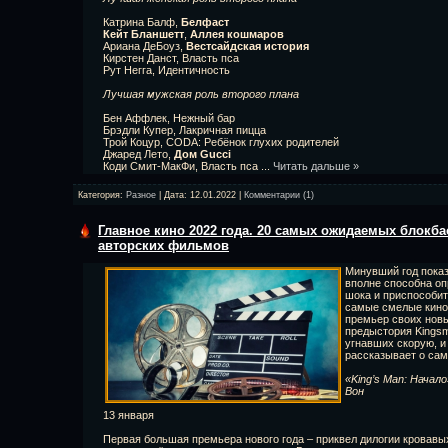
Катрина Балф,
Белфаст
Кейт Бланшетт
,
Аллея кошмаров
Ариана ДеБоуз,
Вестсайдская история
Кирстен Данст, Власть пса
Рут Негга, Идентичность
Лучшая мужская роль второго плана
Бен Аффлек, Нежный бар
Брэдли Купер, Лакричная пицца
Трой Коцур, CODA: Ребёнок глухих родителей
Джаред Лето,
Дом Gucci
Коди Смит-МакФи, Власть пса
...
Читать дальше »
Категория:
Разное
| Дата:
12.01.2022
|
Комментарии (1)
Главное кино 2022 года. 20 самых ожидаемых блокба
авторских фильмов
Минувший год показ
вполне способна оп
шока и приспособить
самые смелые кино
премьер своих новы
предыстория Kingsm
угнавших скорую, и
рассказывает о са
«King’s Man: Начал
Вон
13 января
Первая большая премьера нового года – приквел дилогии кровавы