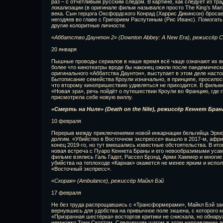
раз – с отчётливым русским следом. В картине, как следует из т
локализации (в оригинале фильм назывался просто The King’s Man
века. Сын герцога Оксфордского Конрад (Харрис Дикинсон) броса
негодяев во главе с Григорием Распутиным (Рис Иванс). Помогать
другие колоритные личности.
«Аббатство Даунтон 2» (Downton Abbey: A New Era), режиссёр 
20 января
Пышные проводы сериалов в наше время всё чаще означают их в
более что кинотеатры вроде бы наконец ожили после пандемическ
оригинального «Аббатства Даунтон», выступает в этом деле наст
Бытописание семейства Кроули изначально, в принципе, просилос
что второму кинопришествию удивляться не приходится. В фильм
«Новая эра», речь пойдёт о путешествии Кроули во Францию, где 
присмотрела себе новую виллу.
«Смерть на Ниле» (Death on the Nile), режиссёр Кеннет Бран
10 февраля
Перерыв между приключениями новой инкарнации бельгийца Эркю
долгим. «Убийство в Восточном экспрессе» вышло в 2017-м, афри
конец 2019-го, но тут вмешались известные обстоятельства. В ито
новая встреча с Пуаро Кеннета Браны и его невообразимыми уса
фильме взялись Галь Гадот, Рассел Брэнд, Арми Хаммер и многие
убийства на теплоходе «Карнак» окажется не менее ярким и испо
«Восточный экспресс».
«Скорая» (Ambulance), режиссёр Майкл Бэй
17 февраля
Не без труда распрощавшись с «Трансформерами», Майкл Бэй зан
вернувшись для удобства на привычное поле экшена, с которого ког
«Призрачная шестёрка» восторгов критики не снискала, но обнару
немножко Тони Скоттом. Следующим шагом в этом направлении до