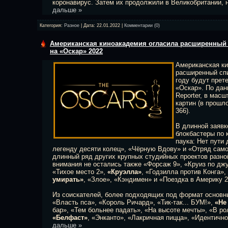
коронавирус. Затем их продолжили в Великобритании, 
дальше »
Категория:
Разное
| Дата:
22.01.2022
|
Комментарии (0)
Американская киноакадемия огласила расширенный
на «Оскар» 2022
Американская к
расширенный спи
году будут прет
«Оскар». По дан
Reporter, в мас
картин (в прошл
366).
В длинной заяв
блокбастеры по 
паука: Нет пути
легенду десяти колец», «Чёрную Вдову» и «Отряд само
длинный ряд других крупных студийных проектов разно
внимания не остались также «Форсаж 9», «Круиз по дж
«Тихое место 2»,
«Круэлла»
, «Годзилла против Конга»,
умирать»
, «Злое», «Кэндимен» и «Поездка в Америку 2
Из соискателей, более подходящих под формат основн
«Власть пса», «Король Ричард», «Тик-так... БУМ!»,
«Не
бар», «Тем больнее падать», «На высоте мечты», «В р
«Белфаст»
, «Энканто», «Лакричная пицца», «Идентичн
дальше »