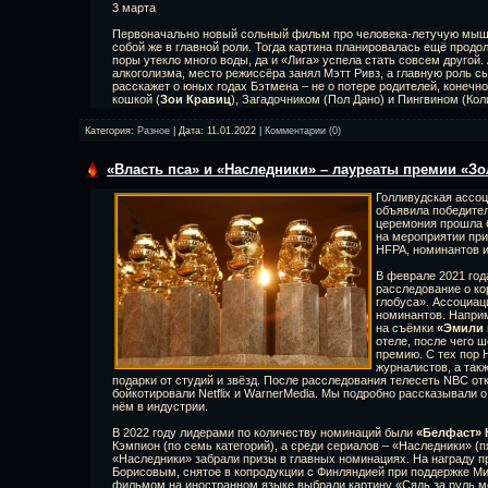
3 марта
Первоначально новый сольный фильм про человека-летучую мыш
собой же в главной роли. Тогда картина планировалась ещё продо
поры утекло много воды, да и «Лига» успела стать совсем другой
алкоголизма, место режиссёра занял Мэтт Ривз, а главную роль с
расскажет о юных годах Бэтмена – не о потере родителей, конечн
кошкой (
Зои Кравиц
), Загадочником (Пол Дано) и Пингвином (Ко
Категория:
Разное
| Дата:
11.01.2022
|
Комментарии (0)
«Власть пса» и «Наследники» – лауреаты премии «Зо
Голливудская ассо
объявила победител
церемония прошла б
на мероприятии при
HFPA, номинантов и
В феврале 2021 год
расследование о ко
глобуса». Ассоциац
номинантов. Напри
на съёмки
«Эмили 
отеле, после чего 
премию. С тех пор 
журналистов, а так
подарки от студий и звёзд. После расследования телесеть NBC от
бойкотировали Netflix и WarnerMedia. Мы подробно рассказывали о
нём в индустрии.
В 2022 году лидерами по количеству номинаций были
«Белфаст» 
Кэмпион (по семь категорий), а среди сериалов – «Наследники» (пя
«Наследники» забрали призы в главных номинациях. На награду п
Борисовым, снятое в копродукции с Финляндией при поддержке М
фильмом на иностранном языке выбрали картину «Сядь за руль 