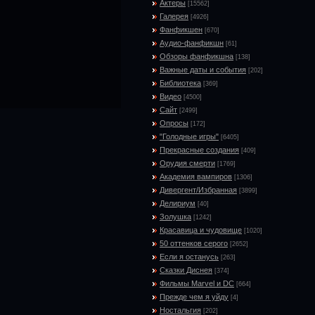
Актеры
[15562]
Галерея
[4926]
Фанфикшен
[670]
Аудио-фанфикшн
[61]
Обзоры фанфикшна
[138]
Важные даты и события
[202]
Библиотека
[369]
Видео
[4500]
Сайт
[2499]
Опросы
[172]
"Голодные игры"
[6405]
Прекрасные создания
[409]
Орудия смерти
[1769]
Академия вампиров
[1306]
Дивергент/Избранная
[3899]
Делириум
[40]
Золушка
[1242]
Красавица и чудовище
[1020]
50 оттенков серого
[2652]
Если я останусь
[263]
Сказки Диснея
[374]
Фильмы Marvel и DC
[664]
Прежде чем я уйду
[4]
Ностальгия
[202]