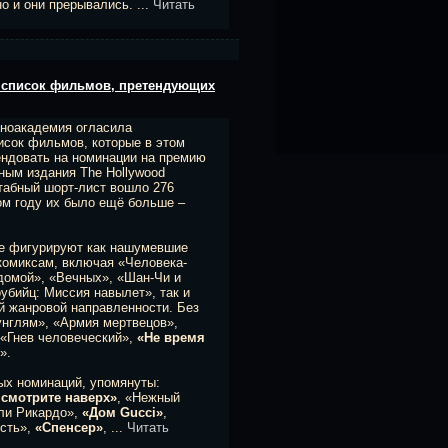
но и они прерывались.
...
Читать
 список фильмов, претендующих
иноакадемия огласила
сок фильмов, которые в этом
ендовать на номинации на премию
ным издания The Hollywood
штабный шорт-лист вошло 276
ом году их было ещё больше –
ке фигурируют как нашумевшие
комиксам, включая «Человека-
 домой», «Вечных», «Шан-Чи и
убийц: Миссия навылет», так и
й жанровой направленности. Без
унглям», «Армия мертвецов»,
 «Гнев человеческий»,
«Не время
».
ых номинаций, упомянуты:
 смотрите наверх»
, «Нежный
оли Рикардо»,
«Дом Gucci»
,
ость»,
«Спенсер»
,
...
Читать