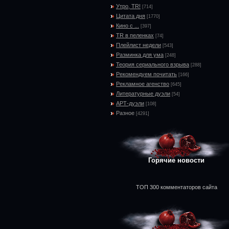
Утро, TR!
[714]
Цитата дня
[1770]
Кино с ...
[397]
TR в пеленках
[74]
Плейлист недели
[543]
Разминка для ума
[248]
Теория сериального взрыва
[288]
Рекомендуем почитать
[166]
Рекламное агенство
[645]
Литературные дуэли
[54]
АРТ-дуэли
[108]
Разное
[4291]
Горячие новости
ТОП 300 комментаторов сайта