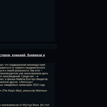
стеров, комедий, боевиков и
ал, что традиционная киноиндустрия
равиться от первого пандемического
ся к новой реальности. Как итог –
производители уже анонсировали даты
х произведений. Среди них – и
en, и фильм Майкла Бэя про бандитов,
 многое другое. «Лента.ру»
мых ожидаемых премьерах 2022 года.
о» (The King’s Man), режиссёр Мэттью
х кинокомиксов от Мэттью Вона. На этот