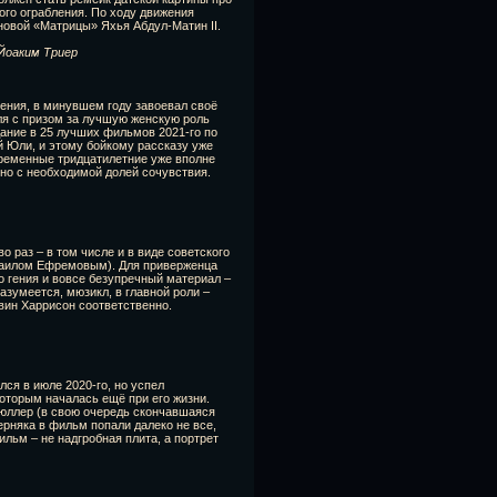
ого ограбления. По ходу движения
новой «Матрицы» Яхья Абдул-Матин II.
 Йоаким Триер
гения, в минувшем году завоевал своё
ля с призом за лучшую женскую роль
дание в 25 лучших фильмов 2021-го по
й Юли, и этому бойкому рассказу уже
временные тридцатилетние уже вполне
 но с необходимой долей сочувствия.
 раз – в том числе и в виде советского
ихаилом Ефремовым). Для приверженца
о гения и вовсе безупречный материал –
азумеется, мюзикл, в главной роли –
вин Харрисон соответственно.
ся в июле 2020-го, но успел
оторым началась ещё при его жизни.
мюллер (в свою очередь скончавшаяся
верняка в фильм попали далеко не все,
ильм – не надгробная плита, а портрет