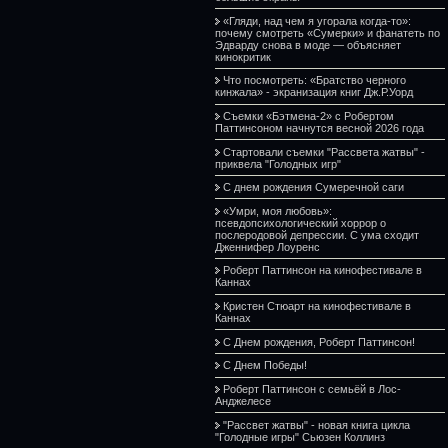
«Гляди, над чем я угорала когда-то»:
почему смотреть «Сумерки» и фанатеть по
Эдварду снова в моде — объясняет
кинокритик
Что посмотреть: «Братство черного
кинжала» - экранизация книг Дж.Р.Уорд
Съемки «Бэтмена-2» с Робертом
Паттинсоном начнутся весной 2026 года
Стартовали съемки "Рассвета жатвы" -
приквела "Голодных игр"
С днем рождения Сумеречной саги
«Умри, моя любовь»:
псевдопсихологический хоррор о
послеродовой депрессии. С ума сходит
Дженнифер Лоуренс
Роберт Паттинсон на кинофестивале в
Каннах
Кристен Стюарт на кинофестивале в
Каннах
С Днем рождения, Роберт Паттинсон!
С Днем Победы!
Роберт Паттинсон с семьёй в Лос-
Анджелесе
"Рассвет жатвы" - новая книга цикла
"Голодные игры" Сьюзен Коллинз