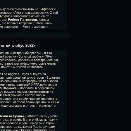
ь должен был снимать Бен Аффлек с
лжением «Лиги справедливости». С той
. Аффлек отправился лечиться от
ыграл
Роберт Паттинсон
. Фильм
о, а о первых встречах с Женщиной-
лин Фаррелл).
...
Читать дальше »
лотой глобус-2022»
циация иностранной прессы (HFPA)
ей премии «Золотой глобус». 79-я
ез красной дорожки и телетрансляции,
сутствовали только некоторые члены
 почётных гостей не позвали.
а Los Angeles Times выпустила
ррупции среди организаторов «Золотого
ию обвиняли в непрозрачности выбора
мер, представителей HFPA пригласили
в Париже»
и поселили в роскошном
шоу вошло в список претендентов на
HFPA включила в состав новых
же запретила своим членам принимать
казалась от трансляции премии, а HFPA
 ходе скандала и о том, что думают о
Кеннета Браны
и «Власть пса» Джейн
ть категорий). В итоге «Власть пса» и
ретендовало «Купе номер 6» с Юрой
инистерства культуры РФ, но лучшим
моей машины» Рюсукэ Хамагути. Ещё