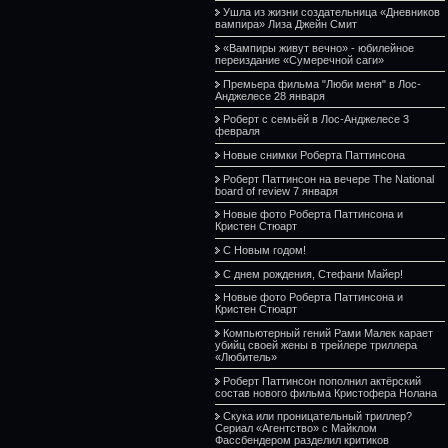
Ушла из жизни создательница «Дневников
вампира» Лиза Джейн Смит
«Вампиры живут вечно» - юбилейное
переиздание «Сумеречной саги»
Премьера фильма "Люби меня" в Лос-
Анджелесе 28 января
Роберт с семьёй в Лос-Анджелесе 3
февраля
Новые снимки Роберта Паттинсона
Роберт Паттинсон на вечере The National
board of review 7 января
Новые фото Роберта Паттинсона и
Кристен Стюарт
С Новым годом!
С днем рождения, Стефани Майер!
Новые фото Роберта Паттинсона и
Кристен Стюарт
Компьютерный гений Рами Малек карает
убийц своей жены в трейлере триллера
«Любитель»
Роберт Паттинсон пополнил актёрский
состав нового фильма Кристофера Нолана
Скука или проницательный триллер?
Сериал «Агентство» с Майклом
Фассбендером разделил критиков