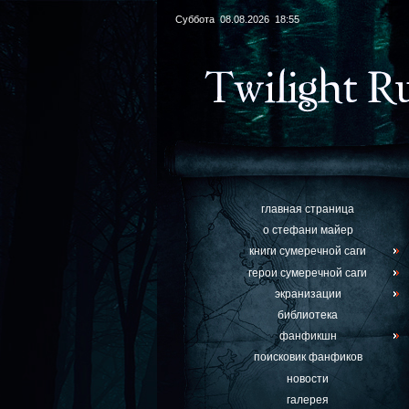
Суббота 08.08.2026 18:55
главная страница
о стефани майер
книги сумеречной саги
герои сумеречной саги
экранизации
библиотека
фанфикшн
поисковик фанфиков
новости
галерея