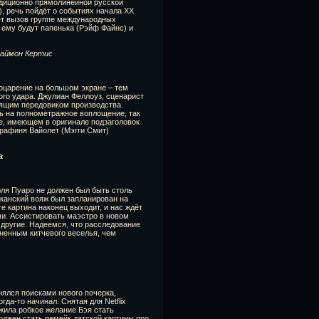
радиционно прямолинейной русской
), речь пойдёт о событиях начала ХХ
ет вызов группе международных
 ему будут папенька (Рэйф Файнс) и
Саймон Кертис
оцарение на большом экране – тем
ого удара. Джулиан Феллоуз, сценарист
оящим передовиком производства.
ь на полнометражное воплощение, так
е, имеющем в оригинале подзаголовок
графиня Вайолет (Мэгги Смит)
а
ля Пуаро не должен был быть столь
канский вояж был запланирован на
ге картина наконец выходит, и нас ждёт
ми. Ассистировать маэстро в новом
 другие. Надеемся, что расследование
лненным китчевого веселья, чем
ялся поисками нового почерка,
да-то начинал. Снятая для Netflix
жила робкое желание Бэя стать
лжен стать ремейк датской картины про