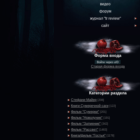
видео
форум
журнал "tr review"
сайт
Форма входа
Войти через uID
Старая форма входа
Категории раздела
Стефани Майер
[208]
Книги Сумеречной саги
[122]
Фильм "Сумерки"
[201]
Фильм "Новолуние"
[191]
Фильм "Затмение"
[342]
Фильм "Рассвет"
[1463]
Книга/фильм "Гостья"
[1178]