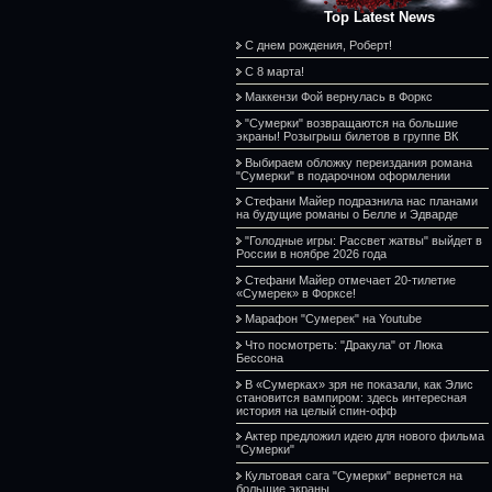
Top Latest News
С днем рождения, Роберт!
С 8 марта!
Маккензи Фой вернулась в Форкс
"Сумерки" возвращаются на большие
экраны! Розыгрыш билетов в группе ВК
Выбираем обложку переиздания романа
"Сумерки" в подарочном оформлении
Стефани Майер подразнила нас планами
на будущие романы о Белле и Эдварде
"Голодные игры: Рассвет жатвы" выйдет в
России в ноябре 2026 года
Стефани Майер отмечает 20-тилетие
«Сумерек» в Форксе!
Марафон "Сумерек" на Youtube
Что посмотреть: "Дракула" от Люка
Бессона
В «Сумерках» зря не показали, как Элис
становится вампиром: здесь интересная
история на целый спин-офф
Актер предложил идею для нового фильма
"Сумерки"
Культовая сага "Сумерки" вернется на
большие экраны