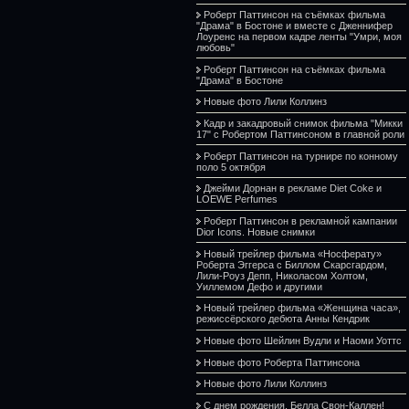
Роберт Паттинсон на съёмках фильма
"Драма" в Бостоне и вместе с Дженнифер
Лоуренс на первом кадре ленты "Умри, моя
любовь"
Роберт Паттинсон на съёмках фильма
"Драма" в Бостоне
Новые фото Лили Коллинз
Кадр и закадровый снимок фильма "Микки
17" с Робертом Паттинсоном в главной роли
Роберт Паттинсон на турнире по конному
поло 5 октября
Джейми Дорнан в рекламе Diet Coke и
LOEWE Perfumes
Роберт Паттинсон в рекламной кампании
Dior Icons. Новые снимки
Новый трейлер фильма «Носферату»
Роберта Эггерса с Биллом Скарсгардом,
Лили-Роуз Депп, Николасом Холтом,
Уиллемом Дефо и другими
Новый трейлер фильма «Женщина часа»,
режиссёрского дебюта Анны Кендрик
Новые фото Шейлин Вудли и Наоми Уоттс
Новые фото Роберта Паттинсона
Новые фото Лили Коллинз
С днем рождения, Белла Свон-Каллен!