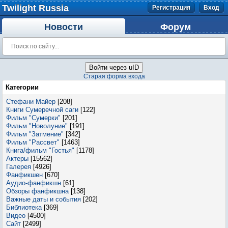
Twilight Russia
Регистрация
Вход
Новости
Форум
Войти через uID
Старая форма входа
Категории
Стефани Майер
[208]
Книги Сумеречной саги
[122]
Фильм "Сумерки"
[201]
Фильм "Новолуние"
[191]
Фильм "Затмение"
[342]
Фильм "Рассвет"
[1463]
Книга/фильм "Гостья"
[1178]
Актеры
[15562]
Галерея
[4926]
Фанфикшен
[670]
Аудио-фанфикшн
[61]
Обзоры фанфикшна
[138]
Важные даты и события
[202]
Библиотека
[369]
Видео
[4500]
Сайт
[2499]