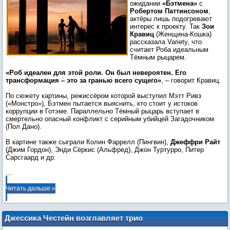
ожидании
«Бэтмена»
с
Робертом Паттинсоном
,
актёры лишь подогревают
интерес к проекту. Так
Зои
Кравиц
(Женщина-Кошка)
рассказала Variety, что
считает Роба идеальным
Тёмным рыцарем.
«Роб идеален для этой роли. Он был невероятен. Его
трансформация – это за гранью всего сущего»
, – говорит Кравиц.
По сюжету картины, режиссёром которой выступил Мэтт Ривз
(«Монстро»), Бэтмен пытается выяснить, кто стоит у истоков
коррупции в Готэме. Параллельно Тёмный рыцарь вступает в
смертельно опасный конфликт с серийным убийцей Загадочником
(Пол Дано).
В картине также сыграли Колин Фаррелл (Пингвин),
Джеффри Райт
(Джим Гордон), Энди Сёркис (Альфред), Джон Туртурро, Питер
...
Читать дальше »
Джессика Честейн возглавляет трио
женщин-супершпионов на новом кадре