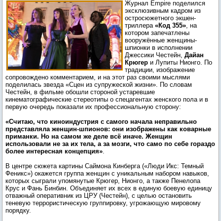
Журнал Empire поделился
из боевика «Код 355»
эксклюзивным кадром из
остросюжетного экшен-
триллера
«Код 355»
, на
котором запечатлены
вооружённые женщины-
шпионки в исполнении
Джессики Честейн,
Дайан
Крюгер
и Лупиты Нионго. По
традиции, изображение
сопровождено комментарием, и на этот раз своими мыслями
поделилась звезда «Сцен из супружеской жизни». По словам
Честейн, в фильме обошли стороной устаревшие
кинематографические стереотипы о спецагентах женского пола и в
первую очередь показали их профессиональную сторону:
«Считаю, что киноиндустрия с самого начала неправильно
представляла женщин-шпионов: они изображены как коварные
приманки. Но на самом же деле всё иначе. Женщин
использовали не за их тела, а за мозги, что само по себе гораздо
более интересная концепция»
.
В центре сюжета картины Саймона Кинберга («Люди Икс: Темный
Феникс») окажется группа женщин с уникальным набором навыков,
которых сыграли упомянутые Крюгер, Нионго, а также Пенелопа
Крус и Фань Бинбин. Объединяет их всех в единую боевую единицу
отважный оперативник из ЦРУ (Честейн), с целью остановить
теневую террористическую группировку, угрожающую мировому