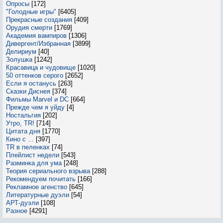
Опросы
[172]
"Голодные игры"
[6405]
Прекрасные создания
[409]
Орудия смерти
[1769]
Академия вампиров
[1306]
Дивергент/Избранная
[3899]
Делириум
[40]
Золушка
[1242]
Красавица и чудовище
[1020]
50 оттенков серого
[2652]
Если я останусь
[263]
Сказки Диснея
[374]
Фильмы Marvel и DC
[664]
Прежде чем я уйду
[4]
Ностальгия
[202]
Утро, TR!
[714]
Цитата дня
[1770]
Кино с ...
[397]
TR в пеленках
[74]
Плейлист недели
[543]
Разминка для ума
[248]
Теория сериального взрыва
[288]
Рекомендуем почитать
[166]
Рекламное агенство
[645]
Литературные дуэли
[54]
АРТ-дуэли
[108]
Разное
[4291]