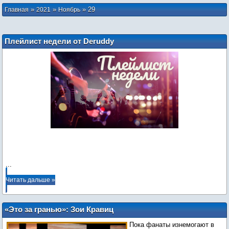
»
»
»
29
Главная
2021
Ноябрь
Плейлист недели от Deruddy
...
Читать дальше »
«Это за гранью»: Зои Кравиц
рассказала, что думает по поводу
Пока фанаты изнемогают в
Роберта Паттинсона в роли Бэтмена