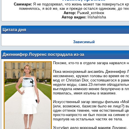
Саммари:
Я не подозревал, что жизнь может так повернуться кру
поменялось, я всё же, как и прежде остался одиноким, до тех 
Автор:
Рыжий_котёнок
Автор видео:
IrishaIrisha
Цитата дня
Зависимый
Дженнифер Лоуренс пострадала из-за
некачественного искусственного загара
Похоже, кто-то в отделе загара нарвался н
Пока монохромный ансамбль Дженнифер Ло
несомненно, кружил головы во время ее п
мод от Christian Dior, состоявшегося в ра
недели моды, сама 23-летняя обладатель
выглядела
немного
менее безупречно в пл
появилась, имея изъяны в макияже.
Искусственный загар звезды фильма «Мой
(или, возможно, базисом было ее лицо?) в
один оттенок темнее, чем естественный цв
просто-напросто не был похож на сияние 
поцелуев на остальных частях ее тела.
Усугубил дело морозный макияж Лоуренс