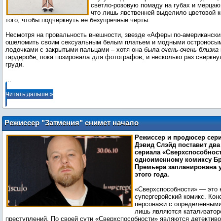
светло-розовую помаду на губах и мерцаю
что лишь явственней выделило цветовой к
того, чтобы подчеркнуть ее безупречные черты.
Несмотря на провальность внешности, звезде «Аферы по-американски
ошеломить своим сексуальным белым платьем и модными остроносы
лодочками с закрытыми пальцами – хотя она была
очень-очень близка
гардеробе, пока позировала для фотографов, и несколько раз сверкну
...
Читать дальше »
Режиссер "Затмения" снимет начало
сериала «Сверхспособности»
Режиссер и продюсер сер
Дэвид Слэйд поставит два
сериала «Сверхспособнос
одноименному комиксу Бр
Премьера запланирована у
этого года.
«Сверхспособности» — это 
супергеройский комикс. Кон
персонажи с определенными
лишь являются катализатор
преступлений. По своей сути «Сверхспособности» являются детектив