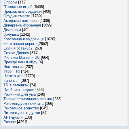
Опросы
[172]
"Голодные игры"
[6405]
Прекрасные создания
[409]
Орудия смерти
[1769]
Академия вампиров
[1306]
Дивергент/Избранная
[3899]
Делириум
[40]
Золушка
[1242]
Красавица и чудовище
[1020]
50 оттенков серого
[2652]
Если я останусь
[263]
Сказки Диснея
[374]
Фильмы Marvel и DC
[664]
Прежде чем я уйду
[4]
Ностальгия
[202]
Утро, TR!
[714]
Цитата дня
[1770]
Кино с ...
[397]
TR в пеленках
[74]
Плейлист недели
[543]
Разминка для ума
[248]
Теория сериального взрыва
[288]
Рекомендуем почитать
[166]
Рекламное агенство
[645]
Литературные дуэли
[54]
АРТ-дуэли
[108]
Разное
[4291]