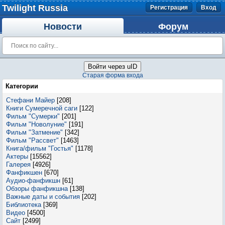
Twilight Russia
Регистрация
Вход
Новости
Форум
Войти через uID
Старая форма входа
Категории
Стефани Майер
[208]
Книги Сумеречной саги
[122]
Фильм "Сумерки"
[201]
Фильм "Новолуние"
[191]
Фильм "Затмение"
[342]
Фильм "Рассвет"
[1463]
Книга/фильм "Гостья"
[1178]
Актеры
[15562]
Галерея
[4926]
Фанфикшен
[670]
Аудио-фанфикшн
[61]
Обзоры фанфикшна
[138]
Важные даты и события
[202]
Библиотека
[369]
Видео
[4500]
Сайт
[2499]