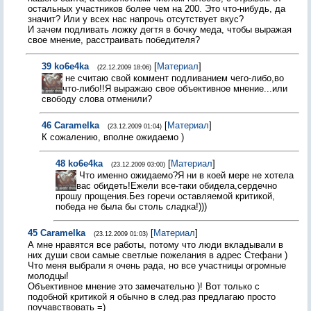
остальных участников более чем на 200. Это что-нибудь, да
значит? Или у всех нас напрочь отсутствует вкус?
И зачем подливать ложку дегтя в бочку меда, чтобы выражая
свое мнение, расстраивать победителя?
39
ko6e4ka
[
Материал
]
(22.12.2009 18:06)
не считаю свой коммент подливанием чего-либо,во
что-либо!!Я выражаю свое объективное мнение...или
свободу слова отменили?
46
Caramelka
[
Материал
]
(23.12.2009 01:04)
К сожалению, вполне ожидаемо )
48
ko6e4ka
[
Материал
]
(23.12.2009 03:00)
Что именно ожидаемо?Я ни в коей мере не хотела
вас обидеть!Ежели все-таки обидела,сердечно
прошу прощения.Без горечи оставляемой критикой,
победа не была бы столь сладка!)))
45
Caramelka
[
Материал
]
(23.12.2009 01:03)
А мне нравятся все работы, потому что люди вкладывали в
них души свои самые светлые пожелания в адрес Стефани )
Что меня выбрали я очень рада, но все участницы огромные
молодцы!
Объективное мнение это замечательно )! Вот только с
подобной критикой я обычно в след.раз предлагаю просто
поучавствовать =)