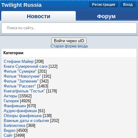
Twilight Russia
Регистрация
Вход
Новости
Форум
Войти через uID
Старая форма входа
Категории
Стефани Майер
[208]
Книги Сумеречной саги
[122]
Фильм "Сумерки"
[201]
Фильм "Новолуние"
[191]
Фильм "Затмение"
[342]
Фильм "Рассвет"
[1463]
Книга/фильм "Гостья"
[1178]
Актеры
[15562]
Галерея
[4926]
Фанфикшен
[670]
Аудио-фанфикшн
[61]
Обзоры фанфикшна
[138]
Важные даты и события
[202]
Библиотека
[369]
Видео
[4500]
Сайт
[2499]