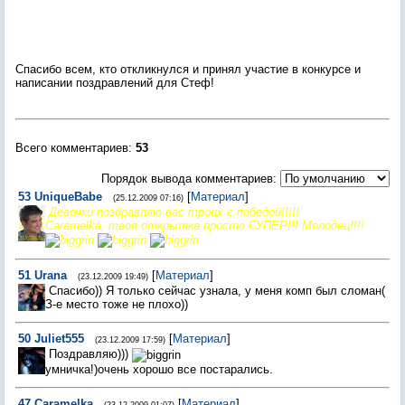
Спасибо всем, кто откликнулся и принял участие в конкурсе и
написании поздравлений для Стеф!
Всего комментариев
:
53
Порядок вывода комментариев:
53
UniqueBabe
[
Материал
]
(25.12.2009 07:16)
Девочки поздравляю вас троих с победой!!!!!
Caramelka, твоя открытка просто СУПЕР!!! Молодец!!!!
51
Urana
[
Материал
]
(23.12.2009 19:49)
Спасибо)) Я только сейчас узнала, у меня комп был сломан(
З-е место тоже не плохо))
50
Juliet555
[
Материал
]
(23.12.2009 17:59)
Поздравляю)))
умничка!)очень хорошо все постарались.
47
Caramelka
[
Материал
]