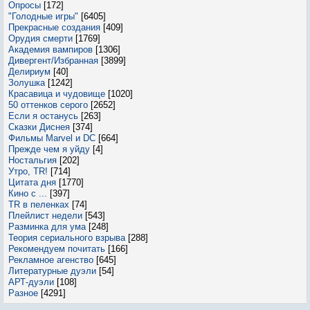
Опросы
[172]
"Голодные игры"
[6405]
Прекрасные создания
[409]
Орудия смерти
[1769]
Академия вампиров
[1306]
Дивергент/Избранная
[3899]
Делириум
[40]
Золушка
[1242]
Красавица и чудовище
[1020]
50 оттенков серого
[2652]
Если я останусь
[263]
Сказки Диснея
[374]
Фильмы Marvel и DC
[664]
Прежде чем я уйду
[4]
Ностальгия
[202]
Утро, TR!
[714]
Цитата дня
[1770]
Кино с ...
[397]
TR в пеленках
[74]
Плейлист недели
[543]
Разминка для ума
[248]
Теория сериального взрыва
[288]
Рекомендуем почитать
[166]
Рекламное агенство
[645]
Литературные дуэли
[54]
АРТ-дуэли
[108]
Разное
[4291]