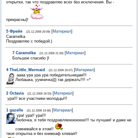
открытки, так что поздравляю всех без исключения. Вы -
прекрасны)!
5
Фрейя
[
Материал
]
(21.12.2009 20:09)
Caramelka
Поздравляю с победой:)
7
Caramelka
[
Материал
]
(21.12.2009 21:00)
Большое спасибо )!
4
TheLittle_Mermaid
[
Материал
]
(21.12.2009 20:07)
аааа ура ура ура победительницам!!!
Любашка, уумничка))) так держать!!!! =*
2
Octavia
[
Материал
]
(21.12.2009 19:53)
ура!!! все участники молодцы!!!
1
gazelle
[
Материал
]
(21.12.2009 19:48)
ура! ура!! ура!!!
Любочка, я тебя поздравляюююююю!!! ты лучшая! и даже не
сомневайся в этом!!
твоя открытка и без книжкаф клевая!!