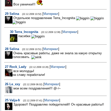
Все умнички!!!
29
Selina
[
Материал
]
(22.12.2009 10:52)
Отдельное поздравление Terra_Incognita
30
Terra_Incognita
[
Материал
]
(22.12.2009 12:06)
пасибки
28
Selina
[
Материал
]
(22.12.2009 10:51)
Очень красивые работы, даже не знала за какую открытку
голосовать.
27
Rock_Lady
[
Материал
]
(22.12.2009 10:26)
все молодцы!
на славу поработали!
26
Le_xxy
[
Материал
]
(22.12.2009 08:02)
мои всем поздравления!!! @->-
25
Valja-fr
[
Материал
]
(22.12.2009 07:41)
Здорово!! Поздравляю победителей!! Оч красивые работы!!