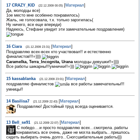
17
CRAZY_KID
[
Материал
]
(22.12.2009 00:05)
Да, молодцы все)
1ое место мне особенно понравилось)
Жаль, не голосовала, т.к. только зарэгилась(
Ну ничего, все еще впереди)
Надеюсь, Стефани увидит эти замечательные поздравления)
16
Ciara
[
Материал
]
(21.12.2009 23:31)
Поздравляю всех-всех кто участвовал!! и естественно
финалистов!!!=))))
Caramelka, Terra_Incognita, Urana
молодцы девушки!!=))))
Все работы шикарны!!!умнички!!=)))
15
kassablanka
[
Материал
]
(21.12.2009 23:01)
поздравляю финалистов
все работы замечательны!!!
умницы!!
14
Basilisa7
[
Материал
]
(21.12.2009 22:43)
Поздравляю! Достойный труд всегда оценивается.
13
Bell_se91
[
Материал
]
(21.12.2009 22:07)
С победо....и просто поздравляю всех...смотрела..работы
понравились все очень, даже не могла выбрать...пришлось
сидеть выбирать очень долго...Сногсшибательные работы)))