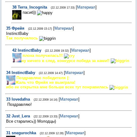
38
Terra_Incognita
[
Материал
]
(22.12.2009 17:33)
пасиб))
35
Фрейя
[
Материал
]
(22.12.2009 15:17)
InstinctBaby
Так получилось
42
InstinctBaby
[
Материал
]
(22.12.2009 19:32)
плоха получилась!!!
ну ничего в след. конкурсе победа за нами!!
34
InstinctBaby
[
Материал
]
(22.12.2009 14:47)
Поздравляю победителя (:
Жаль что Фрейя не выиграла!
ибо ее открытка мне больше всех тут понравилась
33
lovedafna
[
Материал
]
(22.12.2009 14:14)
Поздравляю!
32
Just_Lera
[
Материал
]
(22.12.2009 13:33)
Все старались)) Молодцы)
31
snegurochka
[
Материал
]
(22.12.2009 12:28)