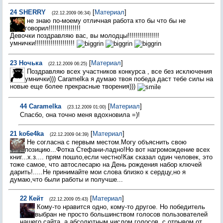
24
SHERRY
[
Материал
]
(22.12.2009 06:34)
не знаю по-моему отличная работа кто бы что бы не
говорил!!!!!!!!!!!!!!!!
Девочки поздравляю вас, вы молодцы!!!!!!!!!!!!!!!!
умнички!!!!!!!!!!!!!!!!!!!!
23
Ночька
[
Материал
]
(22.12.2009 06:25)
Поздравляю всех участников конкурса , все без исключения
умнички))) Caramelka я думаю твоя победа даст тебе силы на
новые еще более прекрасные творения)))
44
Caramelka
[
Материал
]
(23.12.2009 01:00)
Спасбо, она точно меня вдохновила =)!
21
ko6e4ka
[
Материал
]
(22.12.2009 04:39)
Не согласна с первым местом.Могу объяснить свою
позицию...Фотка Стефани-ладно!Но вот нагромождение всех
книг...х.з.... прям пошло,если честно!Как сказал один человек, это
тоже самое, что автослесарю на День рождения набор ключей
дарить!.....Не принимайте мои слова близко к сердцу,но я
думаю,что были работы и получше...
22
Кейт
[
Материал
]
(22.12.2009 05:43)
Кому-то нравится одно, кому-то другое. Но победитель
выбран не просто большинством голосов пользователей
нашего сайта, а абсолютным числом голосов, с отрывом от