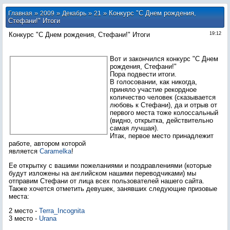
»
»
»
» Конкурс "С Днем рождения,
Главная
2009
Декабрь
21
Стефани!" Итоги
Конкурс "С Днем рождения, Стефани!" Итоги
19:12
Вот и закончился конкурс "С Днем
рождения, Стефани!"
Пора подвести итоги.
В голосовании, как никогда,
приняло участие рекордное
количество человек (сказывается
любовь к Стефани), да и отрыв от
первого места тоже колоссальный
(видно, открытка, действительно
самая лучшая).
Итак, первое место принадлежит
работе, автором которой
является
Caramelka
!
Ее открытку с вашими пожеланиями и поздравлениями (которые
будут изложены на английском нашими переводчиками) мы
отправим Стефани от лица всех пользователей нашего сайта.
Также хочется отметить девушек, занявших следующие призовые
места:
2 место -
Terra_Incognita
3 место -
Urana