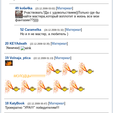
49
ko6e4ka
[
Материал
]
(23.12.2009 03:02)
Участвовать?Да с удовольствием))Только где бы
найти мастера,который воплотит в жизнь все мои
фантазии??)))))
52
Caramelka
[
Материал
]
(24.12.2009 01:32)
Но и я не мастер, а любитель )
20
KEYAdeath
[
Материал
]
(22.12.2009 02:35)
Умнички)
19
Volnaja_ptica
[
Материал
]
(22.12.2009 01:13)
МОЛОДЦЫ!!!!!!!!!!!!!!
18
KatyBook
[
Материал
]
(22.12.2009 00:47)
Троекратно "УРА!!!" победителям!!!