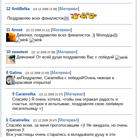
12
AntiBelka
[
Материал
]
(21.12.2009 21:58)
Поздравляю всех финалисток))))
11
Annet
[
Материал
]
(21.12.2009 21:12)
Девочки, поздравляю всех финалисток..)) Молодцы)))
10
sweetest
[
Материал
]
(21.12.2009 21:08)
Девчонки! От всей души поздравляю Вас с победой
8
Galina
[
Материал
]
(21.12.2009 21:00)
аяПоздраляю, Caramelka с победой!Очень нежная и
красивая открытка!
9
Caramelka
[
Материал
]
(21.12.2009 21:07)
Спасибо ) Я очень хотела, чтобы она отражал радость и
счастье, которое я испытываю, поздравляя свою любимую
писательницу =)
6
Caramelka
[
Материал
]
(21.12.2009 20:47)
Спасибо всем, за меня проголосавшим =)! Не ожидала, но очень
приятно )!
Все участницы очень старались и вкладывали душу в эти