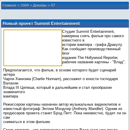
»
»
»
07
Главная
2009
Декабрь
Новый проект Summit Entertainment
Студия Summit Entertainment,
намерена снять фильм про самого
известного в
истории вампира - графа Дракулу.
Как сообщает производственный
блог
издания The Hollywood Reporter,
Предполагается, что фильм, в основе которого будет сценарий
актера
Чарли Ханнэма (Charlie Hunnam), расскажет о юности господаря
Валахии
Влада III Цепеша, который в дальнейшем и стал прообразом
знаменитого
Режиссером картины назначен автор музыкальных видеоклипов и
известный фотограф Энтони Мэндлер (Anthony Mandler). Одним из
продюсеров проекта станет Брэд Питт. Пока неизвестно, будет ли он
сам
Стоит отметить, что литературным героем Влад стал уже после