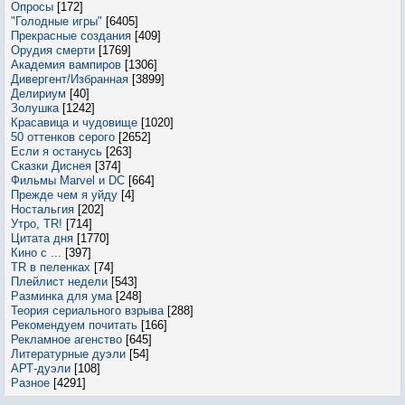
Опросы
[172]
"Голодные игры"
[6405]
Прекрасные создания
[409]
Орудия смерти
[1769]
Академия вампиров
[1306]
Дивергент/Избранная
[3899]
Делириум
[40]
Золушка
[1242]
Красавица и чудовище
[1020]
50 оттенков серого
[2652]
Если я останусь
[263]
Сказки Диснея
[374]
Фильмы Marvel и DC
[664]
Прежде чем я уйду
[4]
Ностальгия
[202]
Утро, TR!
[714]
Цитата дня
[1770]
Кино с ...
[397]
TR в пеленках
[74]
Плейлист недели
[543]
Разминка для ума
[248]
Теория сериального взрыва
[288]
Рекомендуем почитать
[166]
Рекламное агенство
[645]
Литературные дуэли
[54]
АРТ-дуэли
[108]
Разное
[4291]