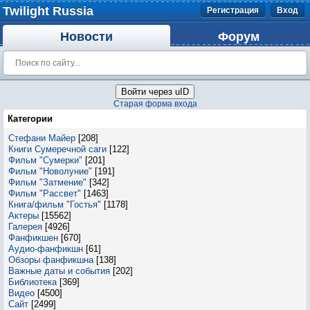
Twilight Russia
Регистрация
Вход
Новости
Форум
Войти через uID
Старая форма входа
Категории
Стефани Майер
[208]
Книги Сумеречной саги
[122]
Фильм "Сумерки"
[201]
Фильм "Новолуние"
[191]
Фильм "Затмение"
[342]
Фильм "Рассвет"
[1463]
Книга/фильм "Гостья"
[1178]
Актеры
[15562]
Галерея
[4926]
Фанфикшен
[670]
Аудио-фанфикшн
[61]
Обзоры фанфикшна
[138]
Важные даты и события
[202]
Библиотека
[369]
Видео
[4500]
Сайт
[2499]