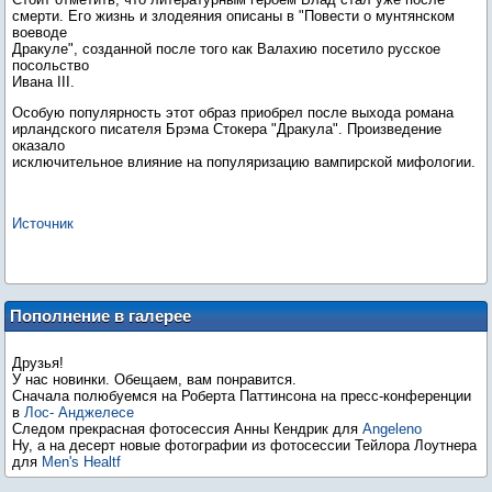
смерти. Его жизнь и злодеяния описаны в "Повести о мунтянском
воеводе
Дракуле", созданной после того как Валахию посетило русское
посольство
Особую популярность этот образ приобрел после выхода романа
ирландского писателя Брэма Стокера "Дракула". Произведение
оказало
исключительное влияние на популяризацию вампирской мифологии.
Источник
Пополнение в галерее
Друзья!
У нас новинки. Обещаем, вам понравится.
Сначала полюбуемся на Роберта Паттинсона на пресс-конференции
в
Лос- Анджелесе
Следом прекрасная фотосессия Анны Кендрик для
Angeleno
Ну, а на десерт новые фотографии из фотосессии Тейлора Лоутнера
для
Men's Healtf