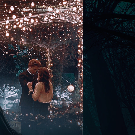
Приветствую Вас
Гость
Главная
|
Регистрация
|
Вход
|
RSS