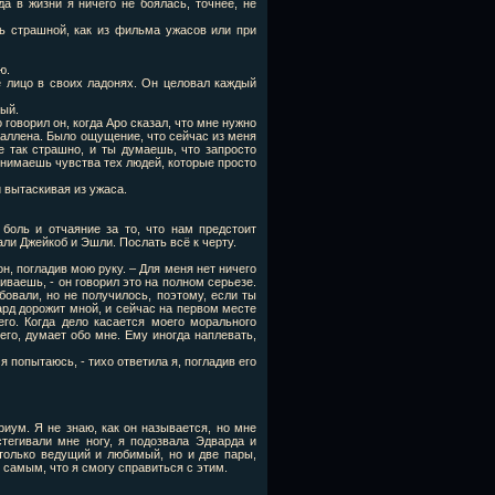
а в жизни я ничего не боялась, точнее, не
нь страшной, как из фильма ужасов или при
ю.
ё лицо в своих ладонях. Он целовал каждый
мый.
 говорил он, когда Аро сказал, что мне нужно
 Каллена. Было ощущение, что сейчас из меня
е так страшно, и ты думаешь, что запросто
онимаешь чувства тех людей, которые просто
 вытаскивая из ужаса.
боль и отчаяние за то, что нам предстоит
лали Джейкоб и Эшли. Послать всё к черту.
 он, погладив мою руку. – Для меня нет ничего
иваешь, - он говорил это на полном серьезе.
бовали, но не получилось, поэтому, если ты
ард дорожит мной, и сейчас на первом месте
его. Когда дело касается моего морального
его, думает обо мне. Ему иногда наплевать,
 я попытаюсь, - тихо ответила я, погладив его
риум. Я не знаю, как он называется, но мне
тегивали мне ногу, я подозвала Эдварда и
только ведущий и любимый, но и две пары,
 самым, что я смогу справиться с этим.