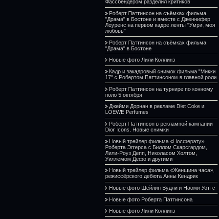
Фассбендером разделил критиков
Роберт Паттинсон на съёмках фильма
"Драма" в Бостоне и вместе с Дженнифер
Лоуренс на первом кадре ленты "Умри, моя
любовь"
Роберт Паттинсон на съёмках фильма
"Драма" в Бостоне
Новые фото Лили Коллинз
Кадр и закадровый снимок фильма "Микки
17" с Робертом Паттинсоном в главной роли
Роберт Паттинсон на турнире по конному
поло 5 октября
Джейми Дорнан в рекламе Diet Coke и
LOEWE Perfumes
Роберт Паттинсон в рекламной кампании
Dior Icons. Новые снимки
Новый трейлер фильма «Носферату»
Роберта Эггерса с Биллом Скарсгардом,
Лили-Роуз Депп, Николасом Холтом,
Уиллемом Дефо и другими
Новый трейлер фильма «Женщина часа»,
режиссёрского дебюта Анны Кендрик
Новые фото Шейлин Вудли и Наоми Уоттс
Новые фото Роберта Паттинсона
Новые фото Лили Коллинз