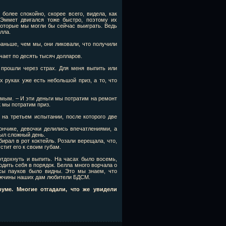
олее спокойно, скорее всего, видела, как
 Эммет двигался тоже быстро, поэтому их
которые мы могли бы сейчас выиграть. Ведь
лла.
аньше, чем мы, они ликовали, что получили
учает по десять тысяч долларов.
 прошли через страх. Для меня выпить или
 руках уже есть небольшой приз, а то, что
имым. – И эти деньги мы потратим на ремонт
к мы потратим приз.
на третьем испытании, после которого две
ончике, девочки делились впечатлениями, а
был сложный день.
ирал в рот коктейль. Розали верещала, что,
стит его к своим губам.
отдохнуть и выпить. На часах было восемь,
одить себя в порядок. Белла много ворчала о
усы пауков было видны. Это мы знаем, что
 мужчины наших дам любители БДСМ.
уме. Многие отгадали, что же увидели