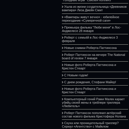
Ушла из жизни создательница «Дневников
вампира» Лиза Джейн Смит
«Вампиры живут вечно» - юбилейное
переиздание «Сумеречной саги»
Премьера фильма "Люби меня" в Лос-
Анджелесе 28 января
Роберт с семьёй в Лос-Анджелесе 3
февраля
Новые снимки Роберта Паттинсона
Роберт Паттинсон на вечере The National
board of review 7 января
Новые фото Роберта Паттинсона и
Кристен Стюарт
С Новым годом!
С днем рождения, Стефани Майер!
Новые фото Роберта Паттинсона и
Кристен Стюарт
Компьютерный гений Рами Малек карает
убийц своей жены в трейлере триллера
«Любитель»
Роберт Паттинсон пополнил актёрский
состав нового фильма Кристофера Нолана
Скука или проницательный триллер?
Сериал «Агентство» с Майклом