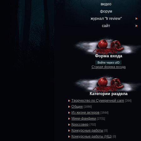
видео
форум
журнал "tr review"
сайт
Форма входа
Войти через uID
Старая форма входа
Категории раздела
Творчество по Сумеречной саге
[264]
Общее
[1686]
Из жизни актеров
[1644]
Мини-фанфики
[2731]
Кроссовер
[702]
Конкурсные работы
[0]
Конкурсные работы (НЦ)
[0]