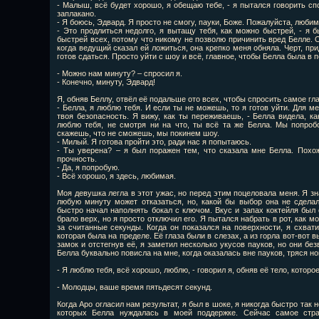
- Малыш, всё будет хорошо, я обещаю тебе, - я пытался говорить сп
заплакано.
- Я боюсь, Эдвард. Я просто не смогу, пауки, Боже. Пожалуйста, люби
- Это продлиться недолго, я вытащу тебя, как можно быстрей, - я 
быстрей всех, потому что никому не позволю причинить вред Белле. О
когда ведущий сказал ей ложиться, она крепко меня обняла. Черт, пр
готов сдаться. Просто уйти с шоу и всё, главное, чтобы Белла была в п
- Можно нам минуту? – спросил я.
- Конечно, минуту, Эдвард!
Я, обняв Беллу, отвёл её подальше ото всех, чтобы спросить самое гл
- Белла, я люблю тебя. И если ты не можешь, то я готов уйти. Для м
твоя безопасность. Я вижу, как ты переживаешь, - Белла видела, ка
люблю тебя, не смотря ни на что, ты всё та же Белла. Мы попробо
скажешь, что не сможешь, мы покинем шоу.
- Милый. Я готова пройти это, ради нас я попытаюсь.
- Ты уверена? – я был поражен тем, что сказала мне Белла. Похо
прочность.
- Да, я попробую.
- Всё хорошо, я здесь, любимая.
Моя девушка легла в этот ужас, но перед этим поцеловала меня. Я зн
любую минуту может отказаться, но, какой бы выбор она не сделал
быстро начал наполнять бокал с ключом. Вкус и запах коктейля был о
брало верх, но я просто отключил его. Я пытался набрать в рот, как м
за считанные секунды. Когда он показался на поверхности, я схват
которая была на пределе. Её глаза были в слезах, а из горла вот-вот 
замок и отстегнув её, я заметил несколько укусов пауков, но они бе
Белла буквально повисла на мне, когда оказалась вне пауков, тряся но
- Я люблю тебя, всё хорошо, люблю, - говорил я, обняв её тело, которое
- Молодцы, ваше время пятьдесят секунд.
Когда Аро огласил нам результат, я был в шоке, я никогда быстро так 
которых Белла нуждалась в моей поддержке. Сейчас самое стр