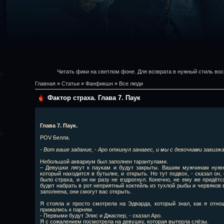
Читать фики на светлом фоне. Для возврата в нужный стиль вос
Главная
»
Статьи
»
Фанфикшн
»
Все люди
Фактор страха. Глава 7. Паук
Глава 7. Паук.
POV Белла.
- Вот ваше задание, - Аро откинул занавес, и мы с девочками завизж
Небольшой аквариум был заполнен тарантулами.
– Девушки лягут к паукам и будут закрыты. Вашим мужчинам нужно
который находится в бутылке, и открыть. Но тут подвох, - сказал он,
было страха, и он ни разу не вздрогнул. Конечно, не ему же придёт
будет набрать в рот неприятный коктейль из тухлой рыбы и червяков в
заполнена, они смогут вас открыть.
Я стояла и просто смотрела на Эдварда, который знал, как я отно
прижались к парням.
- Первыми будут Элис и Джаспер, - сказал Аро.
Я с сожалением посмотрела на девушку, которая вытерла слёзы.