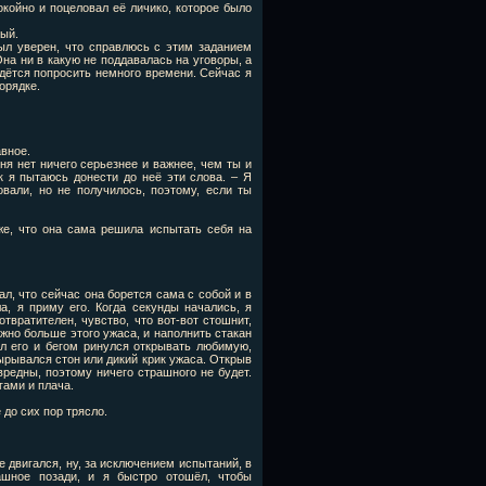
окойно и поцеловал её личико, которое было
мый.
был уверен, что справлюсь с этим заданием
на ни в какую не поддавалась на уговоры, а
идётся попросить немного времени. Сейчас я
орядке.
авное.
еня нет ничего серьезнее и важнее, чем ты и
к я пытаюсь донести до неё эти слова. – Я
вали, но не получилось, поэтому, если ты
же, что она сама решила испытать себя на
ал, что сейчас она борется сама с собой и в
а, я приму его. Когда секунды начались, я
твратителен, чувство, что вот-вот стошнит,
ожно больше этого ужаса, и наполнить стакан
ил его и бегом ринулся открывать любимую,
вырывался стон или дикий крик ужаса. Открыв
звредны, поэтому ничего страшного не будет.
гами и плача.
 до сих пор трясло.
не двигался, ну, за исключением испытаний, в
ашное позади, и я быстро отошёл, чтобы