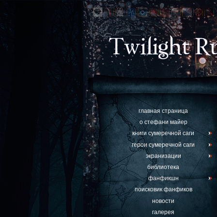
главная страница
о стефани майер
книги сумеречной саги
герои сумеречной саги
экранизации
библиотека
фанфикшн
поисковик фанфиков
новости
галерея