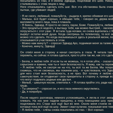
посыпались из глаз, и я обняла Эдварда, поцеловав его шею. Никогд
сталкивалась с этим лицом к лицу.
Ноги отказывались сделать хоть шаг. Вся эта обстановка была оче
пытках, где убивают людей.
- Я не смогу, любимый, пожалуйста, - рыдала я, крепко обнимая его ше
- Малыш, всё будет хорошо, я обещаю тебе, - говорил он, держа мо
миллиметр моего лица, пока я плакала.
- Я боюсь, Эдвард. Я просто не смогу, пауки, Боже. Пожалуйста, люби
- Это продлиться недолго, я вытащу тебя, как можно быстрей, - ласково
погрузиться с этот ужас. Я встала туда ногами, но снова вцепилась с
вырвут остатки моей души. Когда смотришь по телевизору, то всё н
можно это сделать. Но когда оказываешься здесь в реальной жизни, п
отказываются участвовать в этом.
- Можно нам минуту? – спросил Эдвард Аро, поднимая меня за талию и
- Конечно, минуту, Эдвард!
Он отвёл меня в сторону и начал смотреть в глаза. Я читала там 
пережить, но сейчас я готова сдаться, просто уйти так же, как это сде
- Белла, я люблю тебя. И если ты не можешь, то я готов уйти, - сказал
серьезнее и важнее, чем ты и твоя безопасность. Я вижу, как ты переж
– Я люблю тебя, не смотря ни на что, ты всё та же Белла. Мы попро
скажешь, что не сможешь, мы покинем шоу, - я чувствовала, что Эдв
для него стоит моя безопасность, а не приз. Вот почему я люблю 
самочувствия, он отодвигает свои приоритеты в сторону и, прежде вс
что могут подумать родные или друзья.
- Милый, - шмыгнув носом, ответила я. – Я готова пройти это, ради нас
грудь.
- Ты уверена? – спросил он, и его глаза немного округлились.
- Да, я попробую.
После нашего разговора, немного успокоившись, я легла в этот аква
плевать. На нос мне надели прищепку, а пока помощники шоу прис
поцеловала его. Страх всё ещё был во мне. Около меня стояли не 
которые пока всё ещё на шоу. Эммет сжал кулачки, показывая мне тем
- Я люблю тебя, - слёзы снова покатились из глаз. – Всё хорошо.