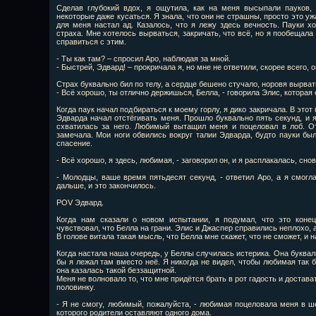
Сделав глубокий вдох, я ощутила, как на меня высыпали пауков,
некоторые даже кусаться. Я знала, что они не страшны, просто это уж
для меня настал ад. Казалось, что я лежу здесь вечность. Пауки х
страха. Мне хотелось вырваться, закричать, что всё, но я пообещала
справиться с этим.
- Ты как там? – спросил Аро, наблюдая за мной.
- Быстрей, Эдвард! – прокричала я, но мне не ответили, скорее всего,
Страх буквально бил по телу, а сердце бешено стучало, норовя вырват
- Всё хорошо, ты отлично держишься, Белла, - говорила Элис, которая
Когда паук начал подбираться к моему горлу, я дико закричала. В этот
Эдварда начал отстёгивать меня. Прошло буквально пять секунд, и я
схватилась за него. Любимый вытащил меня и поцеловал в лоб. От
замечала. Мои ноги обвились вокруг талии Эдварда, будто пауки был
спасение.
- Всё хорошо, я здесь, любимая, - заговорил он, и я расплакалась, снов
- Молодцы, ваше время пятьдесят секунд, - ответил Аро, а я смог
дальше, и это закончилось.
POV Эдвард.
Когда нам сказали о новом испытании, я подумал, что это конец
чувствовал, что Белла на грани. Элис и Джаспер справились неплохо, а
В голове витала такая мысль, что Белла мне скажет, что не сможет, и н
Когда настала наша очередь, у Беллы случилась истерика. Она буквал
бы я лежал там вместо неё. Я никогда не видел, чтобы любимая так 
она казалась такой беззащитной.
Меня не волновало то, что мне придётся брать в рот гадость и достав
половинку.
- Я не смогу, любимый, пожалуйста, - любимая поцеловала меня в 
которого родители оставляют одного дома.