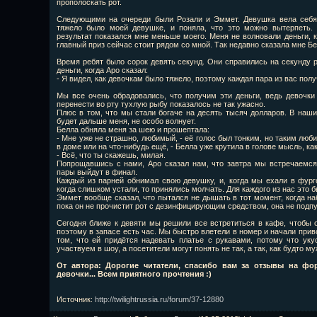
прополоскать рот.
Следующими на очереди были Розали и Эммет. Девушка вела себя б
тяжело было моей девушке, и поняла, что это можно вытерпеть.
результат показался мне меньше моего. Меня не волновали деньги, 
главный приз сейчас стоит рядом со мной. Так недавно сказала мне Бе
Время ребят было сорок девять секунд. Они справились на секунду р
деньги, когда Аро сказал:
- Я видел, как девочкам было тяжело, поэтому каждая пара из вас пол
Мы все очень обрадовались, что получим эти деньги, ведь девочки
перенести во рту тухлую рыбу показалось не так ужасно.
Плюс в том, что мы стали богаче на десять тысяч долларов. В наших
будет дальше меня, не особо волнует.
Белла обняла меня за шею и прошептала:
- Мне уже не страшно, любимый, - её голос был тонким, но таким люб
в доме или на что-нибудь ещё, - Белла уже крутила в голове мысль, ка
- Всё, что ты скажешь, милая.
Попрощавшись с нами, Аро сказал нам, что завтра мы встречаемся 
пары выйдут в финал.
Каждый из парней обнимал свою девушку, и, когда мы ехали в фург
когда слишком устали, то принялись молчать. Для каждого из нас это 
Эммет вообще сказал, что пытался не дышать в тот момент, когда наб
пока он не прочистит рот с дезинфицирующим средством, она не подпу
Сегодня ближе к девяти мы решили все встретиться в кафе, чтобы 
поэтому в запасе есть час. Мы быстро влетели в номер и начали прив
том, что ей придётся надевать платье с рукавами, потому что ук
участвуем в шоу, а посетители могут понять не так, а так, как будто
От автора: Дорогие читатели, спасибо вам за отзывы на фор
девочки... Всем приятного прочтения :)
Источник
:
http://twilightrussia.ru/forum/37-12880