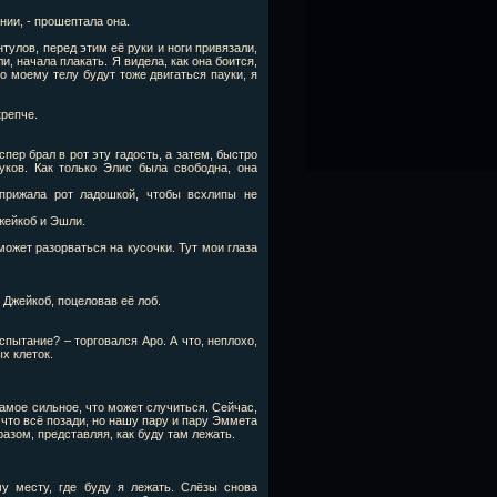
нии, - прошептала она.
тулов, перед этим её руки и ноги привязали,
и, начала плакать. Я видела, как она боится,
по моему телу будут тоже двигаться пауки, я
крепче.
пер брал в рот эту гадость, а затем, быстро
уков. Как только Элис была свободна, она
 прижала рот ладошкой, чтобы всхлипы не
жейкоб и Эшли.
может разорваться на кусочки. Тут мои глаза
 Джейкоб, поцеловав её лоб.
спытание? – торговался Аро. А что, неплохо,
х клеток.
амое сильное, что может случиться. Сейчас,
 что всё позади, но нашу пару и пару Эммета
разом, представляя, как буду там лежать.
у месту, где буду я лежать. Слёзы снова