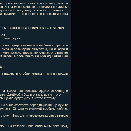
 которые начали ползать по моему телу, а
ас. Когда меня закрыли, а секунды начались,
одили по моему телу, а я просто пищала от
 любимому, что попробую, и я просто должна
 он был занят наполнением бокала с ключом.
ься.
 стояла рядом.
 момент дверца моего логова была открыта, и
 была освобождена. Аккуратно, но быстро я
 него ужасно пахло, но сейчас я этого не
и везде, а тело моего жениха единственное
а.
ла выдохнуть с облегчением, что мы прошли
. Я видел, как плакали другие девочки, и
 вот Джейкоб и Эшли отказались от того.
ам нужно будет уйти. Я готов к этому.
ьно выла от страха перед пауками. Да лучше
боялась. Её словно молнией пробило, сейчас
ать ключ. Больше я переживал за свою вторую
шею. Она казалась мне маленьким ребёнком,