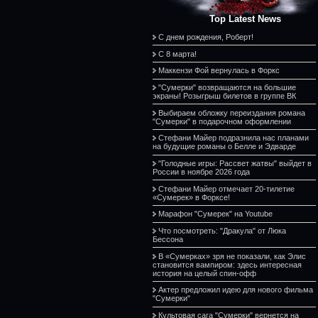
Top Latest News
С днем рождения, Роберт!
С 8 марта!
Маккензи Фой вернулась в Форкс
"Сумерки" возвращаются на большие
экраны! Розыгрыш билетов в группе ВК
Выбираем обложку переиздания романа
"Сумерки" в подарочном оформлении
Стефани Майер подразнила нас планами
на будущие романы о Белле и Эдварде
"Голодные игры: Рассвет жатвы" выйдет в
России в ноябре 2026 года
Стефани Майер отмечает 20-тилетие
«Сумерек» в Форксе!
Марафон "Сумерек" на Youtube
Что посмотреть: "Дракула" от Люка
Бессона
В «Сумерках» зря не показали, как Элис
становится вампиром: здесь интересная
история на целый спин-офф
Актер предложил идею для нового фильма
"Сумерки"
Культовая сага "Сумерки" вернется на