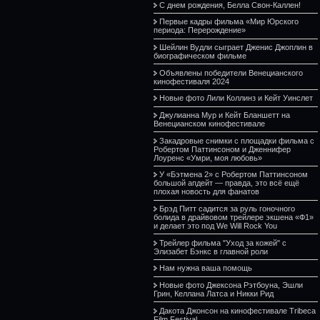
С днем рождения, Белла Свон-Каллен!
Первые кадры фильма «Мир Юрского
периода: Перерождение»
Шейлин Вудли сыграет Дженис Джоплин в
биографическом фильме
Объявлены победители Венецианского
кинофестиваля 2024
Новые фото Лили Коллинз и Кейт Уинслет
Джулианна Мур и Кейт Бланшетт на
Венецианском кинофестивале
Закадровые снимки с площадки фильма с
Робертом Паттинсоном и Дженнифер
Лоуренс «Умри, моя любовь»
У «Бэтмена 2» с Робертом Паттинсоном
большой апдейт — правда, это всё ещё
плохая новость для фанатов
Брэд Питт садится за руль гоночного
болида в драйвовом трейлере экшена «Ф1»
и делает это под We Will Rock You
Трейлер фильма "Уход за кожей" с
Элизабет Бэнкс в главной роли
Нам нужна ваша помощь
Новые фото Джексона Рэтбоуна, Эшли
Грин, Келлана Латса и Никки Рид
Дакота Джонсон на кинофестивале Tribeca
Film Festival