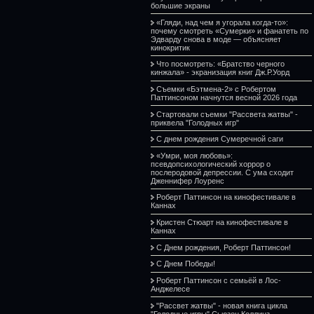
большие экраны
«Гляди, над чем я угорала когда-то»:
почему смотреть «Сумерки» и фанатеть по
Эдварду снова в моде — объясняет
кинокритик
Что посмотреть: «Братство черного
кинжала» - экранизация книг Дж.Р.Уорд
Съемки «Бэтмена-2» с Робертом
Паттинсоном начнутся весной 2026 года
Стартовали съемки "Рассвета жатвы" -
приквела "Голодных игр"
С днем рождения Сумеречной саги
«Умри, моя любовь»:
псевдопсихологический хоррор о
послеродовой депрессии. С ума сходит
Дженнифер Лоуренс
Роберт Паттинсон на кинофестивале в
Каннах
Кристен Стюарт на кинофестивале в
Каннах
С Днем рождения, Роберт Паттинсон!
С Днем Победы!
Роберт Паттинсон с семьёй в Лос-
Анджелесе
"Рассвет жатвы" - новая книга цикла
"Голодные игры" Сьюзен Коллинз