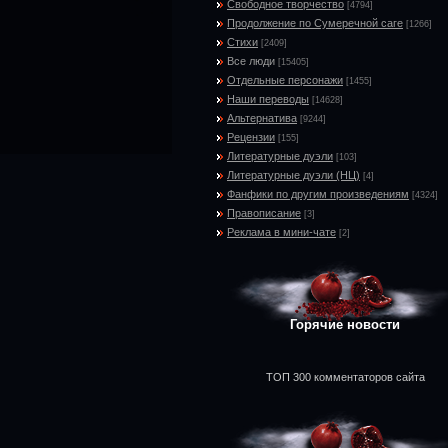
Свободное творчество
[4794]
Продолжение по Сумеречной саге
[1266]
Стихи
[2409]
Все люди
[15405]
Отдельные персонажи
[1455]
Наши переводы
[14628]
Альтернатива
[9244]
Рецензии
[155]
Литературные дуэли
[103]
Литературные дуэли (НЦ)
[4]
Фанфики по другим произведениям
[4324]
Правописание
[3]
Реклама в мини-чате
[2]
Горячие новости
ТОП 300 комментаторов сайта