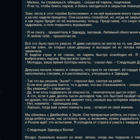
- Малыш, ты справишься, обещаю, - сказал её парень, поцеловав.
- Я не то, чтобы боюсь пауков, я боюсь находиться в закрытом помеще
Элис легла в этот «гробик Белоснежки», и на неё вывалили много таран
а на нос надели прищепку. Она казалась спокойной, но, когда её закрыл
и как пауки бродят по её маленькому тельцу. Представив, что скоро 
задрожала, а тело покрылось мурашками.
- Я не смогу, - прошептала я Эдварду, заплакав. Любимый обнял меня 
- Я люблю тебя, - прошептал он.
Всё это было просто ужасно. Я даже смотреть не могла на то, как Джас
достав ключ, он открыл свою девушку и вытащил её из логова па
закричала.
Я видела страх в её глазах, но парень быстро освободил её. Я
выбросились наружу. Внутри всю трясло.
- Молодцы, ваше время полторы минуты, - сказал Аро. – Следующие Д
Девушка начала плакать и говорить, что просто не сможет, её сердце 
наполнились слезами, и я расплакалась, уткнувшись в Эдварда.
- Так что вы решили, Эшли? – спросил Аро, смотря на ребят.
- Если моя девушка боится, то я думаю, что мы отказываемся, - сказал
- Вы уверены? – спросил он.
- Да, я не хочу подвергать её опасности, - окончательно дал он ответ.
- А что, если я дам десять тысяч долларов тем, кто быстрей пройдёт и
но думаю, что эти деньги не заменят того, сколько мы потеряем нервны
- Нет, извините, - пропищала она.
- Хорошо, тогда вам нужно покинуть шоу, - огласил он своё мнение.
Мы обнялись с Джейкобом и Эшли. Они прекрасные ребята, но страх с
когда ребята ушли, нас осталось трое, и, возможно, нужно радоваться,
и Розали ждёт это испытание. Я холодела от страха и ужаса с каждым 
- Следующие Эдвард и Белла!
Воздух буквально вышел из моих легких, когда мы подошли к том