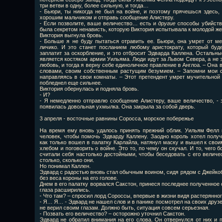
три ветви в одну, более сильную, и тогда…
- Бьюри, ты никогда не был на войне, и поэтому прячешься здесь,
хорошим мальчиком и отправь сообщение Алистеру.
- Если позволите, ваше величество… есть и
другие
способы убийства
была секретом ненависть, которую Виктория испытывала к молодой же
Виктория выгнула бровь.
- Больше я не буду пытаться отравить ее. Бьюри, она умрет от ме
личико. И это станет посланием любому аристократу, который буд
заплатит за оскорбление, и это отбросит Эдварда Каллена. Остальные
является костяком армии Уильяма. Люди идут за Львом Севера, а не 
любовь, и тогда я верну себе единоличное правление в Англоа. – Она
словами, своим собственным растущим безумием. – Запомни мои сл
направляясь в свои комнаты. – Этот претендент умрет мучительной
побледнел еще сильнее.
Виктория обернулась и подняла бровь.
- И?
- Я немедленно отправлю сообщение Алистеру, ваше величество, - з
появилась довольная ухмылка. Она закрыла за собой дверь.
3 апреля - восточные равнины Соросса, морское побережье
На время ему вновь удалось принять прежний облик. Уильям Фелл
человек, чтобы помочь Эдварду Каллену. Заодно король хотел полу
как только вошел в палатку Карлайла, натянул маску и вышел к свои
хлебом и поговорить о войне. Это то, по чему он скучал. И то, чего 
считали себя настолько достойными, чтобы беседовать с его велич
столько, сколько они.
Но понимал Каллен.
Эдвард с радостью вновь стал обычным воином, сидя рядом с Джейко
без веса короны на его голове.
Днем в его палатку ворвался Сакстон, принеся последнее полученное 
глаза расширились.
- Что там? – спросил лорд Сороссы, впервые в жизни видя растерянног
- Я… Я… - Эдвард не нашел слов и в панике посмотрел на своих друзе
не верил своим глазам. Должно быть, ситуация совсем серьезная.
- Позвать его величество? – осторожно уточнил Сакстон.
Эдвард не обратил внимания на его слова. Он отвернулся от них и п