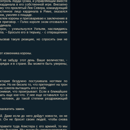
контроль лорда Грэма, и управляющий вместе
кардинала в его собственной игре. Внезапно
тому что проклятый Лев Севера, командующий
стинное лицо кардинала в Риме, оказался
нок, умоляя о пощаде.
елем короны и приговариваю к заключению в
 приговор. – Голос короля эхом отозвался в
рдинала.
рон, - ухмыльнулся Уильям, наслаждаясь
а. – Бросьте его в тюрьму, - с отвращением
вызвав такую реакцию, но спросить они не
ают изменника короны.
Я не забуду этот день. Ваше величество, -
порядок и в стране. Вы можете быть уверены,
ктория бездумно постукивала ногтями по
ом. Но ее бесило то, что претендент на трон
на сумела вытащить его к себе.
нимая, что проигрывает. Если в ближайшее
ать еще кое-что. У нее еще оставался туз в
 человек, до такой степени раздражающий
захватить замок.
. Даже если до него дойдут новости, он не
е. Он не бросит своих людей, чтобы снова
правите туда Алистера с его армией, то мы
рту быстрее. Мы могли бы перегруппировать