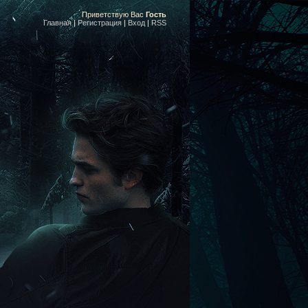
Приветствую Вас
Гость
Главная
|
Регистрация
|
Вход
|
RSS