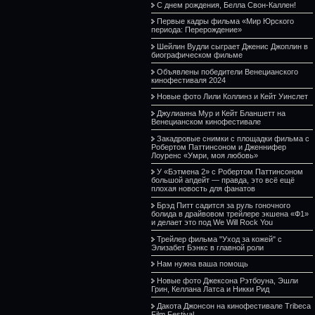
С днем рождения, Белла Свон-Каллен!
Первые кадры фильма «Мир Юрского
периода: Перерождение»
Шейлин Вудли сыграет Дженис Джоплин в
биографическом фильме
Объявлены победители Венецианского
кинофестиваля 2024
Новые фото Лили Коллинз и Кейт Уинслет
Джулианна Мур и Кейт Бланшетт на
Венецианском кинофестивале
Закадровые снимки с площадки фильма с
Робертом Паттинсоном и Дженнифер
Лоуренс «Умри, моя любовь»
У «Бэтмена 2» с Робертом Паттинсоном
большой апдейт — правда, это всё ещё
плохая новость для фанатов
Брэд Питт садится за руль гоночного
болида в драйвовом трейлере экшена «Ф1»
и делает это под We Will Rock You
Трейлер фильма "Уход за кожей" с
Элизабет Бэнкс в главной роли
Нам нужна ваша помощь
Новые фото Джексона Рэтбоуна, Эшли
Грин, Келлана Латса и Никки Рид
Дакота Джонсон на кинофестивале Tribeca
Film Festival