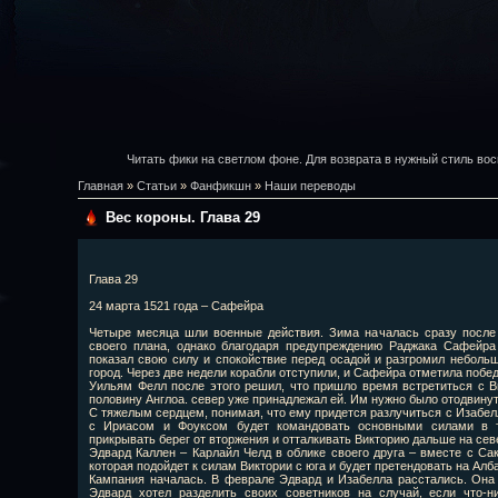
Читать фики на светлом фоне. Для возврата в нужный стиль вос
Главная
»
Статьи
»
Фанфикшн
»
Наши переводы
Вес короны. Глава 29
Глава 29
24 марта 1521 года – Сафейра
Четыре месяца шли военные действия. Зима началась сразу после
своего плана, однако благодаря предупреждению Раджака Сафейра
показал свою силу и спокойствие перед осадой и разгромил неболь
город. Через две недели корабли отступили, и Сафейра отметила побед
Уильям Фелл после этого решил, что пришло время встретиться с В
половину Англоа. север уже принадлежал ей. Им нужно было отодвинут
С тяжелым сердцем, понимая, что ему придется разлучиться с Изабел
с Ириасом и Фоуксом будет командовать основными силами в т
прикрывать берег от вторжения и отталкивать Викторию дальше на сев
Эдвард Каллен – Карлайл Челд в облике своего друга – вместе с Са
которая подойдет к силам Виктории с юга и будет претендовать на Алба
Кампания началась. В феврале Эдвард и Изабелла расстались. Она 
Эдвард хотел разделить своих советников на случай, если что-н