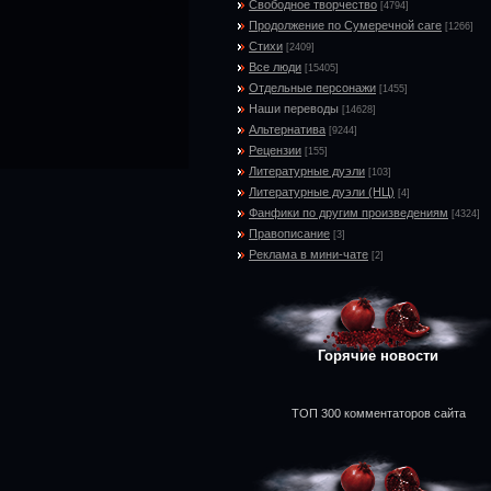
Свободное творчество
[4794]
Продолжение по Сумеречной саге
[1266]
Стихи
[2409]
Все люди
[15405]
Отдельные персонажи
[1455]
Наши переводы
[14628]
Альтернатива
[9244]
Рецензии
[155]
Литературные дуэли
[103]
Литературные дуэли (НЦ)
[4]
Фанфики по другим произведениям
[4324]
Правописание
[3]
Реклама в мини-чате
[2]
Горячие новости
ТОП 300 комментаторов сайта