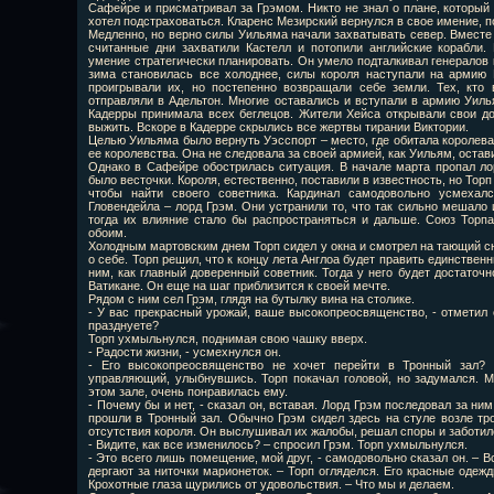
Сафейре и присматривал за Грэмом. Никто не знал о плане, который
хотел подстраховаться. Кларенс Мезирский вернулся в свое имение, п
Медленно, но верно силы Уильяма начали захватывать север. Вместе 
считанные дни захватили Кастелл и потопили английские корабли.
умение стратегически планировать. Он умело подталкивал генералов к
зима становилась все холоднее, силы короля наступали на армию 
проигрывали их, но постепенно возвращали себе земли. Тех, кто
отправляли в Адельтон. Многие оставались и вступали в армию Уиль
Кадерры принимала всех беглецов. Жители Хейса открывали свои до
выжить. Вскоре в Кадерре скрылись все жертвы тирании Виктории.
Целью Уильяма было вернуть Уэсспорт – место, где обитала королева.
ее королевства. Она не следовала за своей армией, как Уильям, оста
Однако в Сафейре обострилась ситуация. В начале марта пропал лор
было весточки. Короля, естественно, поставили в известность, но Торп 
чтобы найти своего советника. Кардинал самодовольно усмехалс
Гловендейла – лорд Грэм. Они устранили то, что так сильно мешало 
тогда их влияние стало бы распространяться и дальше. Союз Тор
обоим.
Холодным мартовским днем Торп сидел у окна и смотрел на тающий сн
о себе. Торп решил, что к концу лета Англоа будет править единствен
ним, как главный доверенный советник. Тогда у него будет достаточн
Ватикане. Он еще на шаг приблизится к своей мечте.
Рядом с ним сел Грэм, глядя на бутылку вина на столике.
- У вас прекрасный урожай, ваше высокопреосвященство, - отметил о
празднуете?
Торп ухмыльнулся, поднимая свою чашку вверх.
- Радости жизни, - усмехнулся он.
- Его высокопреосвященство не хочет перейти в Тронный зал? Е
управляющий, улыбнувшись. Торп покачал головой, но задумался. М
этом зале, очень понравилась ему.
- Почему бы и нет, - сказал он, вставая. Лорд Грэм последовал за ни
прошли в Тронный зал. Обычно Грэм сидел здесь на стуле возле т
отсутствия короля. Он выслушивал их жалобы, решал споры и заботилс
- Видите, как все изменилось? – спросил Грэм. Торп ухмыльнулся.
- Это всего лишь помещение, мой друг, - самодовольно сказал он. – 
дергают за ниточки марионеток. – Торп огляделся. Его красные одеж
Крохотные глаза щурились от удовольствия. – Что мы и делаем.