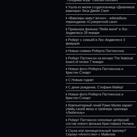
Ушла из жизни создательница «Дневников
вампира» Лиза Джейн Смит
«Вампиры живут вечно» - юбилейное
переиздание «Сумеречной саги»
Премьера фильма "Люби меня" в Лос-
Анджелесе 28 января
Роберт с семьёй в Лос-Анджелесе 3
февраля
Новые снимки Роберта Паттинсона
Роберт Паттинсон на вечере The National
board of review 7 января
Новые фото Роберта Паттинсона и
Кристен Стюарт
С Новым годом!
С днем рождения, Стефани Майер!
Новые фото Роберта Паттинсона и
Кристен Стюарт
Компьютерный гений Рами Малек карает
убийц своей жены в трейлере триллера
«Любитель»
Роберт Паттинсон пополнил актёрский
состав нового фильма Кристофера Нолана
Скука или проницательный триллер?
Сериал «Агентство» с Майклом