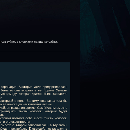
пользуйтесь кнопками на шапке сайта.
 коронации. Виктория Фелл придерживалась
 была готова встретить ее. Король Уильям
шую армаду, которая должна была захватить
у.
икторией в поле. За зиму она захватила бы
ь ее войска до наступления весны.
лой, он разделил армию. Сам Уильям вместе
ринадцать тысяч человек, которые будут
ер.
кстоном возьмет себе шесть тысяч человек,
н и его окрестности.
вместе с Атаром отправлялась в Адельтон.
ибудь произойдет. Гловендейл оставался в