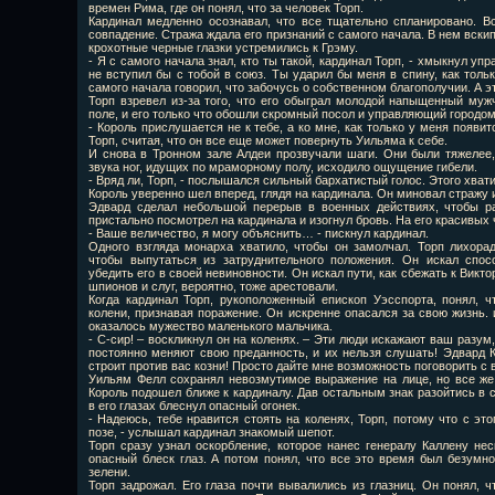
времен Рима, где он понял, что за человек Торп.
Кардинал медленно осознавал, что все тщательно спланировано. В
совпадение. Стража ждала его признаний с самого начала. В нем вски
крохотные черные глазки устремились к Грэму.
- Я с самого начала знал, кто ты такой, кардинал Торп, - хмыкнул у
не вступил бы с тобой в союз. Ты ударил бы меня в спину, как тольк
самого начала говорил, что забочусь о собственном благополучии. А эт
Торп взревел из-за того, что его обыграл молодой напыщенный муж
поле, и его только что обошли скромный посол и управляющий городом
- Король прислушается не к тебе, а ко мне, как только у меня появи
Торп, считая, что он все еще может повернуть Уильяма к себе.
И снова в Тронном зале Алдеи прозвучали шаги. Они были тяжелее
звука ног, идущих по мраморному полу, исходило ощущение гибели.
- Вряд ли, Торп, - послышался сильный бархатистый голос. Этого хвати
Король уверенно шел вперед, глядя на кардинала. Он миновал стражу 
Эдвард сделал небольшой перерыв в военных действиях, чтобы ра
пристально посмотрел на кардинала и изогнул бровь. На его красивых
- Ваше величество, я могу объяснить… - пискнул кардинал.
Одного взгляда монарха хватило, чтобы он замолчал. Торп лихора
чтобы выпутаться из затруднительного положения. Он искал спос
убедить его в своей невиновности. Он искал пути, как сбежать к Викто
шпионов и слуг, вероятно, тоже арестовали.
Когда кардинал Торп, рукоположенный епископ Уэсспорта, понял, ч
колени, признавая поражение. Он искренне опасался за свою жизнь. 
оказалось мужество маленького мальчика.
- С-сир! – воскликнул он на коленях. – Эти люди искажают ваш разум
постоянно меняют свою преданность, и их нельзя слушать! Эдвард К
строит против вас козни! Просто дайте мне возможность поговорить с 
Уильям Фелл сохранял невозмутимое выражение на лице, но все же 
Король подошел ближе к кардиналу. Дав остальным знак разойтись в с
в его глазах блеснул опасный огонек.
- Надеюсь, тебе нравится стоять на коленях, Торп, потому что с эт
позе, - услышал кардинал знакомый шепот.
Торп сразу узнал оскорбление, которое нанес генералу Каллену нес
опасный блеск глаз. А потом понял, что все это время был безумно 
зелени.
Торп задрожал. Его глаза почти вывалились из глазниц. Он понял, 