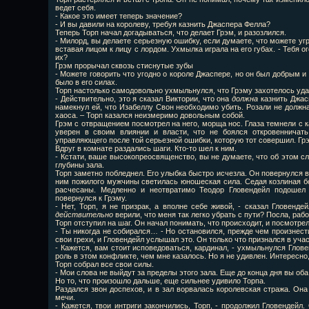
ведет себя.
- Какое это имеет теперь значение?
- И вы давили на королеву, требуя казнить Джаспера Фелла?
Теперь Торп начал догадываться, что делает Грэм, и разозлился.
- Милорд, вы делаете серьезную ошибку, если думаете, что можете угр
вставая лицом к лицу с лордом. Ухмылка играла на его губах. - Тебя о
их?
Грэм прорычал сквозь стиснутые зубы
- Можете говорить что угодно о короле Джаспере, но он был добрым и
было в его силах.
Торп настолько самодовольно ухмыльнулся, что Грэму захотелось уда
- Действительно, это я сказал Виктории, что она
должна
казнить Джасп
намекнул ей, что Изабеллу Свон необходимо убить. Розали не должна
хаоса. – Торп казался неизмеримо довольным собой.
Грэм с отвращением посмотрел на него, морща нос. Глаза темнели с 
уверен в своим влиянии и власти, что не боялся откровенничат
управляющего после той серьезной ошибки, которую тот совершил. Грэ
Вдруг в комнате раздались шаги. Кто-то шел к ним.
- Кстати, ваше высокопреосвященство, вы не думаете, что об этом с
глубины зала.
Торп заметно побледнел. Его улыбка быстро исчезла. Он повернулся в
ним пожилого мужчины светилась юношеская сила. Седая козлиная б
расчесаны. Медленно и неотвратимо Теодор Гловендейл подошел
повернулся к Грэму.
- Нет, Торп, я не призрак, а вполне себе живой, - сказал Гловенде
действительно
верили, что меня так легко убрать с пути? Посла, раб
Торп отступил на шаг. Он начал понимать, что происходит, и посмотрел
- Ты никогда не собирался… - Но остановился, прежде чем произнест
свои грехи, и Гловендейл услышал это. Он только что признался в учас
- Кажется, вам стоит исповедоваться, кардинал, - ухмыльнулся Глов
роль в этом конфликте, чем мне казалось. Но я не удивлен. Интересно,
Торп собрал все свои силы.
- Мои слова не выйдут за пределы этого зала. Еще до конца дня вы об
Но то, что произошло дальше, еще сильнее удивило Торпа.
Раздался звон доспехов, и в зал ворвалась королевская стража. Она
мечи.
- Кажется, твои интриги закончились, Торп, - продолжил Гловендейл.