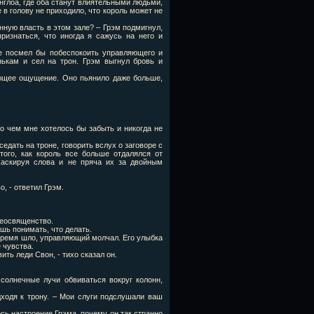
глоа, где оба станут влиятельными людьми,
 в голову не приходило, что король может не
ную власть в этом зале? – Грэм подмигнул,
ризнаться, что иногда я сажусь на него и
не посмел бы побеспокоить управляющего и
нькам и сел на трон. Грэм выгнул бровь и
ающее ощущение. Оно пьянило даже больше,
о чем мне хотелось бы забыть и никогда не
едать на троне, говорить вслух о заговоре с
того, как король все больше отдалялся от
аскируя слова и не пряча их за двойным
, - ответил Грэм.
реосвященство.
ешь понимать, что делать.
 время шло, управляющий молчал. Его улыбка
 чувства.
ть леди Свон, - тихо сказал он.
солнечные лучи обвиваться вокруг колонн,
дходя к трону. – Мои слуги подслушали ваш
ось настроение Грэма, почему он так странно