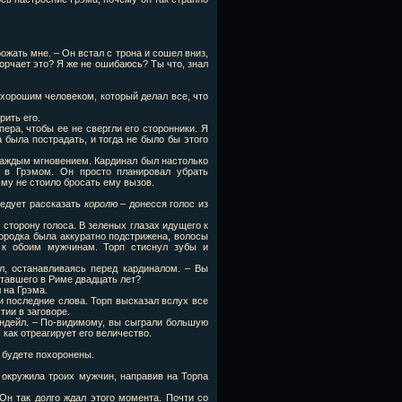
ожать мне. – Он встал с трона и сошел вниз,
горчает это? Я же не ошибаюсь? Ты что, знал
 хорошим человеком, который делал все, что
рить его.
ера, чтобы ее не свергли его сторонники. Я
 была пострадать, и тогда не было бы этого
каждым мгновением. Кардинал был настолько
ь в Грэмом. Он просто планировал убрать
му не стоило бросать ему вызов.
ледует рассказать
королю
– донесся голос из
 сторону голоса. В зеленых глазах идущего к
ородка была аккуратно подстрижена, волосы
 к обоим мужчинам. Торп стиснул зубы и
йл, останавливаясь перед кардиналом. – Вы
отавшего в Риме двадцать лет?
 на Грэма.
и последние слова. Торп высказал вслух все
тии в заговоре.
ендейл. – По-видимому, вы сыграли большую
 как отреагирует его величество.
а будете похоронены.
 окружила троих мужчин, направив на Торпа
 Он так долго ждал этого момента. Почти со