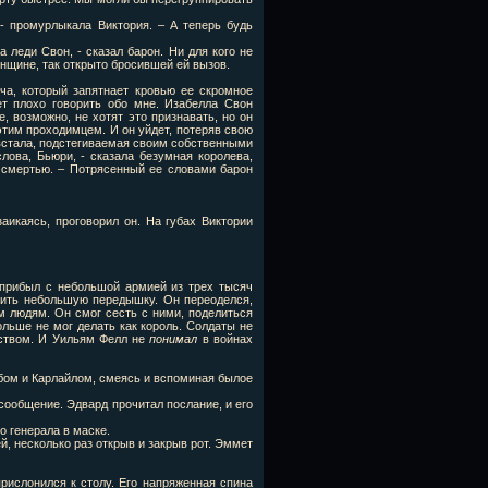
 - промурлыкала Виктория. – А теперь будь
 леди Свон, - сказал барон. Ни для кого не
нщине, так открыто бросившей ей вызов.
ча, который запятнает кровью ее скромное
ет плохо говорить обо мне. Изабелла Свон
, возможно, не хотят это признавать, но он
этим проходимцем. И он уйдет, потеряв свою
 встала, подстегиваемая своим собственными
ова, Бьюри, - сказала безумная королева,
 смертью. – Потрясенный ее словами барон
аикаясь, проговорил он. На губах Виктории
 прибыл с небольшой армией из трех тысяч
чить небольшую передышку. Он переоделся,
м людям. Он смог сесть с ними, поделиться
больше не мог делать как король. Солдаты не
еством. И Уильям Фелл не
понимал
в войнах
бом и Карлайлом, смеясь и вспоминая былое
сообщение. Эдвард прочитал послание, и его
о генерала в маске.
й, несколько раз открыв и закрыв рот. Эммет
рислонился к столу. Его напряженная спина