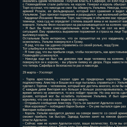
оказались одним человеком. Получив власть в Сафейре, он взял под 
с Гловендейлом стали работать на короля. Генерал и король обыграл 
Торп осознал, что никогда не смог бы обмануть Уильяма. Никогда, по
армией Розали, ее фельдмаршал, который вел сражения и видел и
Уильямом. Торп признал поражение и разрыдался, как маленький ребе
- Кардинал Йоханнес Финнеас Торп, настоящим я объявляю вас предат
темнице, пока суд не определит степень вашей вины и не вынесет вам
комнате. Уильям Фелл посмотрел на раскачивающегося на коленях ка
- Я был бы более снисходительным, если бы ты не сел на
мой
т
ситуацией. Ему нравилось выражение поражения и страха на лице Торп
выплюнул король.
Остальным было интересно, что он прошептал на ухо кардиналу, 
осмелились. Уильям повернулся к Грэму.
- Я рад, что вы так удачно справились со своей ролью, лорд Грэм.
Тот улыбнулся и поклонился.
- Я тоже рад, что вы прибыли сюда, чтобы посмотреть, как арестовыв
Гловендейл усмехнулся.
- Никогда еще не был так доволен при виде человека на коленях. 
повернулся он к королю, - вы убрали пиявку из двора. Пора навести 
что теперь Сафейра в безопасности раз и навсегда.
29 марта – Уэсппорт
- Торпа арестовали, - сказал один из придворных королевы. Ви
подлокотнику. Алистер и Бошан все еще пытались справиться с Уильям
сделал с Торпом – человеком, который мог достичь многого, если бы о
С каждым днем Виктория все больше и больше разочаровывалась, по
время ничего не изменится, то все пойдет прахом. Но она могла сдел
рукаве, который мог бы ослабить положение Уильяма. И был один
королеву, что она во снах видела его смерть.
- Отправьте сообщение Алистеру. Пусть он захватит Адельтон-холл.
- Моя королева? – побледнел барон Бьюри. – Он уже пытался один раз 
Виктория побагровела.
- Король Уильям находится далеко на севере вместе со своей армией
сможет прибыть так быстро. Эдвард Каллен занят на южном фронт
спасти Адельтон.
- Сейчас нам не нужен Адельтон-холл, ваше величество. Если вы от
потеряем северо-запад. Тогда силы Уильяма Фелла подойдут к Уэсспо