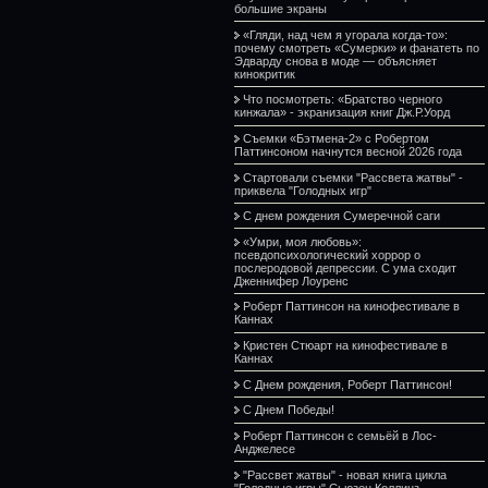
большие экраны
«Гляди, над чем я угорала когда-то»:
почему смотреть «Сумерки» и фанатеть по
Эдварду снова в моде — объясняет
кинокритик
Что посмотреть: «Братство черного
кинжала» - экранизация книг Дж.Р.Уорд
Съемки «Бэтмена-2» с Робертом
Паттинсоном начнутся весной 2026 года
Стартовали съемки "Рассвета жатвы" -
приквела "Голодных игр"
С днем рождения Сумеречной саги
«Умри, моя любовь»:
псевдопсихологический хоррор о
послеродовой депрессии. С ума сходит
Дженнифер Лоуренс
Роберт Паттинсон на кинофестивале в
Каннах
Кристен Стюарт на кинофестивале в
Каннах
С Днем рождения, Роберт Паттинсон!
С Днем Победы!
Роберт Паттинсон с семьёй в Лос-
Анджелесе
"Рассвет жатвы" - новая книга цикла
"Голодные игры" Сьюзен Коллинз