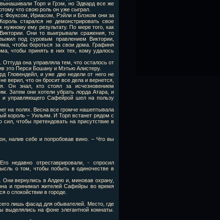
 вынашивали Торп и Грэм, но Эдвард все же
отому что свою роль он уже сыграл.
с Фоуксом, Ириасом, Рэйли и Блэком они за
 Король старался не демонстрировать свое
 нужному ему результату. По мере того, как
Виктории. Они то выигрывали сражения, то
 выжил под суровым правлением Виктории,
яма, чтобы бороться за свои дома. Графиня
ма, чтобы принять в них тех, кому удалось
 Оттуда она управляла тем, что осталось от
вив это Перси Бошану и Мэтью Алистеру.
д Гловендейл, и уже две недели от него не
не верил, что он бросит все дела и вернется,
я. Он знал, кто стоял за исчезновением
им. Затем они хотели убрать лорда Атара, и
па и управляющего Сафейрой шел на пользу
ег на полях. Весна все громче нашептывала
ный король – Уильям. И Торп встанет рядом с
о сил, чтобы претендовать на присутствие в
н, налив себе и попробовав вино. – Что вы
го недавно отреставрировали, - спросил
ысль о том, чтобы побыть в одиночестве в
м. Они вернулись в Алдею и, миновав охрану,
рона и принимал жителей Сафейры во время
я о спокойствии в городе.
Всего лишь фасад для обывателей. Место, где
ды выделялись на фоне элегантной комнаты.