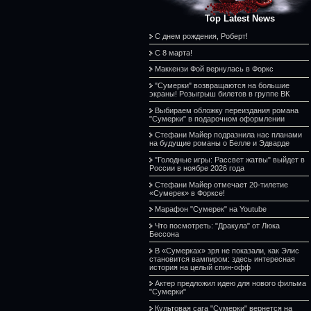
Top Latest News
С днем рождения, Роберт!
С 8 марта!
Маккензи Фой вернулась в Форкс
"Сумерки" возвращаются на большие
экраны! Розыгрыш билетов в группе ВК
Выбираем обложку переиздания романа
"Сумерки" в подарочном оформлении
Стефани Майер подразнила нас планами
на будущие романы о Белле и Эдварде
"Голодные игры: Рассвет жатвы" выйдет в
России в ноябре 2026 года
Стефани Майер отмечает 20-тилетие
«Сумерек» в Форксе!
Марафон "Сумерек" на Youtube
Что посмотреть: "Дракула" от Люка
Бессона
В «Сумерках» зря не показали, как Элис
становится вампиром: здесь интересная
история на целый спин-офф
Актер предложил идею для нового фильма
"Сумерки"
Культовая сага "Сумерки" вернется на