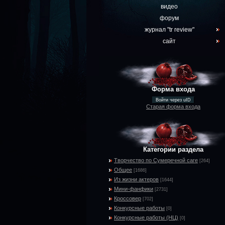
видео
форум
журнал "tr review"
сайт
Форма входа
Войти через uID
Старая форма входа
Категории раздела
Творчество по Сумеречной саге
[264]
Общее
[1686]
Из жизни актеров
[1644]
Мини-фанфики
[2731]
Кроссовер
[702]
Конкурсные работы
[0]
Конкурсные работы (НЦ)
[0]