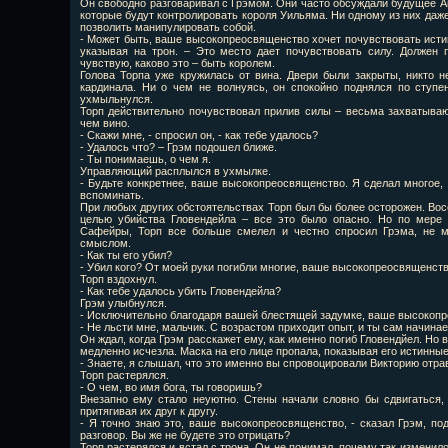
Он свободно разговаривал с Грэмом. Они часто обсуждали будущее Ан
которые будут контролировать короля Уильяма. Ни одному из них даже
позволить манипулировать собой.
- Может быть, ваше высокопреосвященство хочет почувствовать истин
указывая на трон. – Это место дает почувствовать силу. Должен п
чувствую, каково это – быть королем.
Голова Торпа уже кружилась от вина. Двери были закрыты, никто 
кардинала. Ни о чем не волнуясь, он спокойно поднялся по ступе
ухмыльнулся.
Торп действительно почувствовал прилив силы – весьма захватыв
чем вино.
- Скажи мне, - спросил он, - как тебе удалось?
- Удалось что? – Грэм подошел ближе.
- Ты понимаешь, о чем я.
Управляющий расплылся в ухмылке.
- Будьте конкретнее, ваше высокопреосвященство. Я сделал многое, 
вспоминать.
При любых других обстоятельствах Торп был бы более осторожен. Восс
целью убийства Гловендейла – все это было опасно. Но по мере 
Сафейры, Торп все больше смелел и честно спросил Грэма, не м
смыслом.
- Как ты его убил?
- Убил кого? От моей руки погибли многие, ваше высокопреосвященство
Торп вздохнул.
- Как тебе удалось убить Гловендейла?
Грэм улыбнулся.
- Исключительно благодаря вашей блестящей задумке, ваше высокоп
- Не льсти мне, мальчик. С возрастом приходит опыт, и ты сам начина
Он ждал, когда Грэм расскажет ему, как именно погиб Гловендйел. Но
медленно исчезла. Маска на его лице пропала, показывая его истинные
- Знаете, я слышал, что это именно вы спровоцировали Викторию отрави
Торп растерялся.
- О чем, во имя бога, ты говоришь?
Внезапно ему стало неуютно. Стены начали словно бы сдвигаться, 
притягивая их друг к другу.
- Я точно знаю это, ваше высокопреосвященство, - сказал Грэм, по
разговор. Вы же не будете это отрицать?
Торп растерялся и встал с трона. Он не понимал, почему так изменил