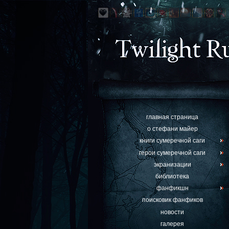
главная страница
о стефани майер
книги сумеречной саги
герои сумеречной саги
экранизации
библиотека
фанфикшн
поисковик фанфиков
новости
галерея