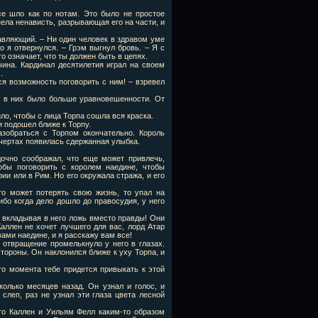
се шло как по нотам. Это было не простое
пела ненависть, разрывающая его на части, и
правляющий. – Ни один человек в здравом уме
о я отвернулся. – Грэм выгнул бровь. – Я с
о означает, что ты должен быть в цепях.
чина. Кардинал десятилетия играл на своем
.
тся возможность поговорить с ним! – взревел
, в них было больше уравновешенности. От
ло, чтобы с лица Торпа сошла вся краска.
и подошел ближе к Торпу.
зобраться с Торпом окончательно. Король
 чертах появилась сдержанная улыбка.
дочно соображал, что еще может привлечь,
обы поговорить с королем наедине, чтобы
рии или в Рим. Но его окружала стража, и его
то может потерять свою жизнь, то упал на
ибо когда дело дошло до правосудия, у него
, вкладывая в него ложь вместо правды! Они
аллен не хочет лучшего для вас, лорд Атар
вами наедине, и я расскажу вам все!
отвращение промелькнуло у него в глазах.
тороны. Он наклонился ближе к уху Торпа, и
ого момента тебе придется привыкать к этой
колько месяцев назад. Он узнал и голос, и
слеп, раз не узнал эти глаза цвета лесной
что Каллен и Уильям Фелл каким-то образом