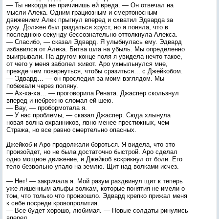
— Ты никогда не причинишь ей вреда. — Он отвечал на
мысли Алека. Одним грациозным и смертоносным
движением Алек прыгнул вперед и схватил Эдварда за
руку. Должен был раздаться хруст, но я поняла, что в
последнюю секунду бессознательно оттолкнула Алекса.
— Спасибо, — сказал Эдвард. Я улыбнулась ему. Эдвард
избавился от Алека. Битва шла на убыль. Мы определенно
выигрывали. На другом конце поля я увидела нечто такое,
от чего у меня заболел живот. Аро ухмыльнулся мне,
прежде чем повернуться, чтобы сразиться… с Джейкобом.
— Эдвард… — он проследил за моим взглядом. Мы
побежали через поляну.
— Ах-ха-ха… — проговорила Рената. Джаспер скользнул
вперед и небрежно сломал ей шею.
— Вау, — пробормотала я.
— У нас проблемы, — сказал Джаспер. Сюда хлынула
новая волна охранников, явно менее престижных, чем
Стража, но все равно смертельно опасных.
Джейкоб и Аро продолжали бороться. Я видела, что это
произойдет, но не была достаточно быстрой. Аро сделал
одно мощное движение, и Джейкоб вскрикнул от боли. Его
тело безвольно упало на землю. Щит над волками исчез.
— Нет! — закричала я. Мой разум раздвинул щит к теперь
уже лишенным альфы волкам, которые понятия не имели о
том, что только что произошло. Эдвард крепко прижал меня
к себе посреди кровопролития.
— Все будет хорошо, любимая. — Новые солдаты ринулись
вперед.