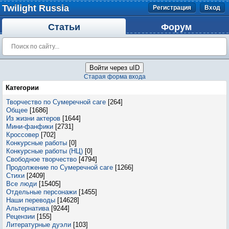
Twilight Russia
Регистрация
Вход
Статьи
Форум
Войти через uID
Старая форма входа
Категории
Творчество по Сумеречной саге
[264]
Общее
[1686]
Из жизни актеров
[1644]
Мини-фанфики
[2731]
Кроссовер
[702]
Конкурсные работы
[0]
Конкурсные работы (НЦ)
[0]
Свободное творчество
[4794]
Продолжение по Сумеречной саге
[1266]
Стихи
[2409]
Все люди
[15405]
Отдельные персонажи
[1455]
Наши переводы
[14628]
Альтернатива
[9244]
Рецензии
[155]
Литературные дуэли
[103]