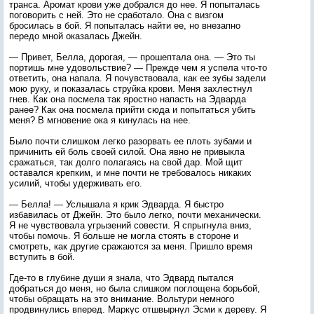
транса. Аромат крови уже добрался до нее. Я попыталась
поговорить с ней. Это не сработало. Она с визгом
бросилась в бой. Я попыталась найти ее, но внезапно
передо мной оказалась Джейн.
— Привет, Белла, дорогая, — прошептала она. — Это ты
портишь мне удовольствие? — Прежде чем я успела что-то
ответить, она напала. Я почувствовала, как ее зубы задели
мою руку, и показалась струйка крови. Меня захлестнул
гнев. Как она посмела так яростно напасть на Эдварда
ранее? Как она посмела прийти сюда и попытаться убить
меня? В мгновение ока я кинулась на нее.
Было почти слишком легко разорвать ее плоть зубами и
причинить ей боль своей силой. Она явно не привыкла
сражаться, так долго полагаясь на свой дар. Мой щит
оставался крепким, и мне почти не требовалось никаких
усилий, чтобы удерживать его.
— Белла! — Услышала я крик Эдварда. Я быстро
избавилась от Джейн. Это было легко, почти механически.
Я не чувствовала угрызений совести. Я спрыгнула вниз,
чтобы помочь. Я больше не могла стоять в стороне и
смотреть, как другие сражаются за меня. Пришло время
вступить в бой.
Где-то в глубине души я знала, что Эдвард пытался
добраться до меня, но была слишком поглощена борьбой,
чтобы обращать на это внимание. Вольтури немного
продвинулись вперед. Маркус отшвырнул Эсми к дереву. Я