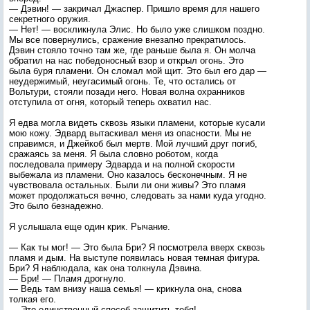
— Дэвин! — закричал Джаспер. Пришло время для нашего
секретного оружия.
— Нет! — воскликнула Элис. Но было уже слишком поздно.
Мы все повернулись, сражение внезапно прекратилось.
Дэвин стояло точно там же, где раньше была я. Он молча
обратил на нас победоносный взор и открыл огонь. Это
была буря пламени. Он сломал мой щит. Это был его дар —
неудержимый, неугасимый огонь. Те, что остались от
Вольтури, стояли позади него. Новая волна охранников
отступила от огня, который теперь охватил нас.
Я едва могла видеть сквозь языки пламени, которые кусали
мою кожу. Эдвард вытаскивал меня из опасности. Мы не
справимся, и Джейкоб был мертв. Мой лучший друг погиб,
сражаясь за меня. Я была словно роботом, когда
последовала примеру Эдварда и на полной скорости
выбежала из пламени. Оно казалось бесконечным. Я не
чувствовала остальных. Были ли они живы? Это пламя
может продолжаться вечно, следовать за нами куда угодно.
Это было безнадежно.
Я услышала еще один крик. Рычание.
— Как ты мог! — Это была Бри? Я посмотрела вверх сквозь
пламя и дым. На выступе появилась новая темная фигура.
Бри? Я наблюдала, как она толкнула Дэвина.
— Бри! — Пламя дрогнуло.
— Ведь там внизу наша семья! — крикнула она, снова
толкая его.
— Это единственный способ защитить тебя!