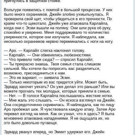
пригнулись в защитной стойке.
Вольтури появились с помпой в большой процессии. У них
было много охранников. Джейн злобно ухмыльнулась. Я
проверила свой щит, чтобы убедиться в его прочности. По
краям что-то щекотало. Джейн уже атаковала Карлайла,
когда они с Эсми вышли на поляну. Они шли рука об руку,
спокойно и уверенно. Меня поддерживало то количество
уверенности, которое они излучали. Я наблюдала, как
несколько охранников нервно переминались с ноги на ногу.
— Аро. — Карлайл слегка наклонил голову.
— Карлайл. — Они обменялись любезностями.
— Что привело тебя сюда? — спросил Карлайл.
— Ты прекрасно знаешь. Твоя семья стала слишком
сильной. Мы хотели бы попросить вас разделиться,
возможно, присоединиться к нам.
— Это не вариант, — заявила Эсми.
— Только некоторым из вас придется уйти. Может быть,
Эдвард захочет уехать? Он уже делал это раньше? Или вы
можете прогнать тех молодых, которых приняли в семью.
— Нет. — В голосе Карлайла послышались жесткие нотки.
— Мне жаль это слышать. — Он искоса взглянул на Джейн.
Она сосредоточенно скривилась. Я наблюдала, как по лицу
Аро пробежал шок. Я чувствовала каждую атаку. Затем Аро
перевел взгляд на меня. Как он узнал, что я здесь? Я была
мгновенно атакована нападениями. Я не ощущала их, но
это было довольно пугающе.
Эдвард рванул вперед, но Эммет удержал его. Джейн