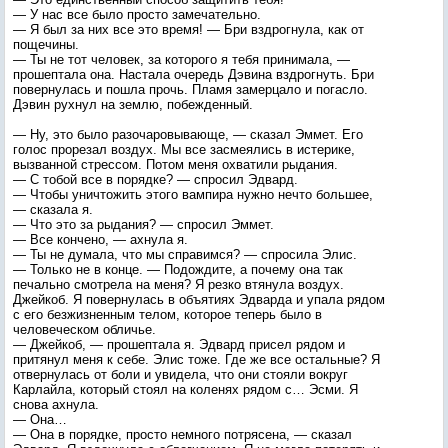
— У нас все было просто замечательно.
— Я был за них все это время! — Бри вздрогнула, как от
пощечины.
— Ты не тот человек, за которого я тебя принимала, —
прошептала она. Настала очередь Дэвина вздрогнуть. Бри
повернулась и пошла прочь. Пламя замерцало и погасло.
Дэвин рухнул на землю, побежденный.
— Ну, это было разочаровывающе, — сказал Эммет. Его
голос прорезал воздух. Мы все засмеялись в истерике,
вызванной стрессом. Потом меня охватили рыдания.
— С тобой все в порядке? — спросил Эдвард.
— Чтобы уничтожить этого вампира нужно нечто большее,
— сказала я.
— Что это за рыдания? — спросил Эммет.
— Все кончено, — ахнула я.
— Ты не думала, что мы справимся? — спросила Элис.
— Только не в конце. — Подождите, а почему она так
печально смотрела на меня? Я резко втянула воздух.
Джейкоб. Я повернулась в объятиях Эдварда и упала рядом
с его безжизненным телом, которое теперь было в
человеческом обличье.
— Джейкоб, — прошептала я. Эдвард присел рядом и
притянул меня к себе. Элис тоже. Где же все остальные? Я
отвернулась от боли и увидела, что они стояли вокруг
Карлайла, который стоял на коленях рядом с… Эсми. Я
снова ахнула.
— Она…
— Она в порядке, просто немного потрясена, — сказал