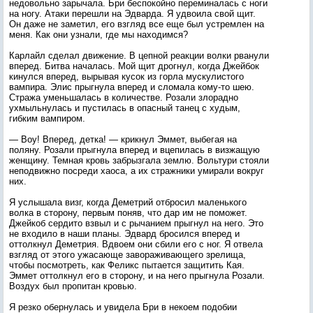
недовольно зарычала. Бри беспокойно переминалась с ноги
на ногу. Атаки перешли на Эдварда. Я удвоила свой щит.
Он даже не заметил, его взгляд все еще был устремлен на
меня. Как они узнали, где мы находимся?
Карлайл сделал движение. В цепной реакции волки рванули
вперед. Битва началась. Мой щит дрогнул, когда Джейбок
кинулся вперед, вырывая кусок из горла мускулистого
вампира. Элис прыгнула вперед и сломала кому-то шею.
Стража уменьшалась в количестве. Розали злорадно
ухмыльнулась и пустилась в опасный танец с худым,
гибким вампиром.
— Воу! Вперед, детка! — крикнул Эммет, выбегая на
поляну. Розали прыгнула вперед и вцепилась в визжащую
женщину. Темная кровь забрызгала землю. Вольтури стояли
неподвижно посреди хаоса, а их стражники умирали вокруг
них.
Я услышала визг, когда Деметрий отбросил маленького
волка в сторону, первым поняв, что дар им не поможет.
Джейкоб сердито взвыл и с рычанием прыгнул на него. Это
не входило в наши планы. Эдвард бросился вперед и
оттолкнул Деметрия. Вдвоем они сбили его с ног. Я отвела
взгляд от этого ужасающе завораживающего зрелища,
чтобы посмотреть, как Феликс пытается защитить Кая.
Эммет оттолкнул его в сторону, и на него прыгнула Розали.
Воздух был пропитан кровью.
Я резко обернулась и увидела Бри в некоем подобии