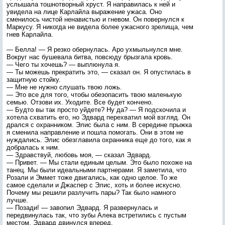
услышала тошнотворный хруст. Я направилась к ней и
увидела на лице Карлайла выражение ужаса. Оно
сменилось чистой ненавистью и гневом. Он повернулся к
Маркусу. Я никогда не видела более ужасного зрелища, чем
гнев Карлайла.
— Белла! — Я резко обернулась. Аро ухмыльнулся мне.
Вокруг нас бушевала битва, повсюду брызгала кровь.
— Чего ты хочешь? — выплюнула я.
— Ты можешь прекратить это, — сказал он. Я опустилась в
защитную стойку.
— Мне не нужно слушать твою ложь.
— Это все для того, чтобы обезопасить твою маленькую
семью. Отзови их. Уходите. Все будет кончено.
— Будто вы так просто уйдете? Ну да? — Я подскочила и
хотела схватить его, но Эдвард перехватил мой взгляд. Он
дрался с охранником. Элис была с ним. В середине прыжка
я сменила направление и пошла помогать. Они в этом не
нуждались. Элис обезглавила охранника еще до того, как я
добралась к ним.
— Здравствуй, любовь моя, — сказал Эдвард.
— Привет. — Мы стали единым целым. Это было похоже на
танец. Мы были идеальными партнерами. Я заметила, что
Розали и Эммет тоже двигались, как одно целое. То же
самое сделали и Джаспер с Элис, хоть и более искусно.
Почему мы решили разлучить пары? Так было намного
лучше.
— Позади! — завопил Эдвард. Я развернулась и
передвинулась так, что зубы Алека встретились с пустым
местом. Эдвард двинулся вперед.