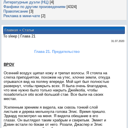
Литературные дуэли (НЦ)
[4]
Фанфики по другим произведениям
[4324]
Правописание
[3]
Реклама в мини-чате
[2]
»
Главная
Статьи
To sleep | Глава 21
31.07.2020
Глава 21. Предательство
BPOV
Осенний воздух щипал кожу и трепал волосы. Я стояла на
слегка приподнятом, похожем на утес, клочке земли, откуда
отрывался вид на поляну впереди. Мой щит был полностью
развернут, чтобы прикрыть всех. Я была очень благодарна,
что мне нужно было только накрыть Джейкоба, чтобы
позаботиться обо всей большой стае. Все были на своих
местах.
Усиленным зрением я видела, как сквозь тонкий слой
листьев и дерева мелькнула голова Элис. Время пришло.
Эдвард посмотрел на меня. Я видела обещание в его
глазах. Он выглядел таким храбрым и свирепым. Эммет и
Дэвин встали по бокам от него. Розали, Джаспер и Элис