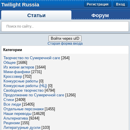
Twilight Russia
Регистрация
Вход
Статьи
Форум
Войти через uID
Старая форма входа
Категории
Творчество по Сумеречной саге
[264]
Общее
[1686]
Из жизни актеров
[1644]
Мини-фанфики
[2731]
Кроссовер
[702]
Конкурсные работы
[0]
Конкурсные работы (НЦ)
[0]
Свободное творчество
[4794]
Продолжение по Сумеречной саге
[1266]
Стихи
[2409]
Все люди
[15405]
Отдельные персонажи
[1455]
Наши переводы
[14628]
Альтернатива
[9244]
Рецензии
[155]
Литературные дуэли
[103]