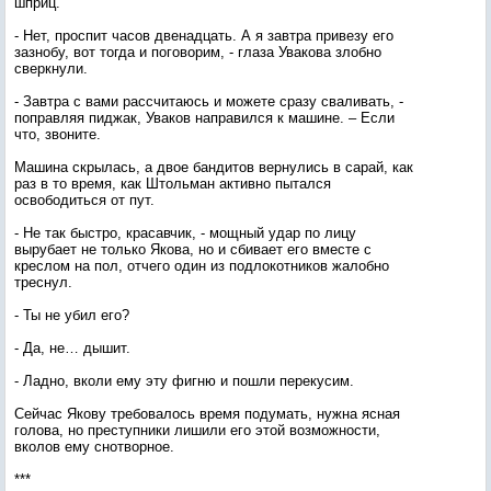
шприц.
- Нет, проспит часов двенадцать. А я завтра привезу его
зазнобу, вот тогда и поговорим, - глаза Увакова злобно
сверкнули.
- Завтра с вами рассчитаюсь и можете сразу сваливать, -
поправляя пиджак, Уваков направился к машине. – Если
что, звоните.
Машина скрылась, а двое бандитов вернулись в сарай, как
раз в то время, как Штольман активно пытался
освободиться от пут.
- Не так быстро, красавчик, - мощный удар по лицу
вырубает не только Якова, но и сбивает его вместе с
креслом на пол, отчего один из подлокотников жалобно
треснул.
- Ты не убил его?
- Да, не… дышит.
- Ладно, вколи ему эту фигню и пошли перекусим.
Сейчас Якову требовалось время подумать, нужна ясная
голова, но преступники лишили его этой возможности,
вколов ему снотворное.
***