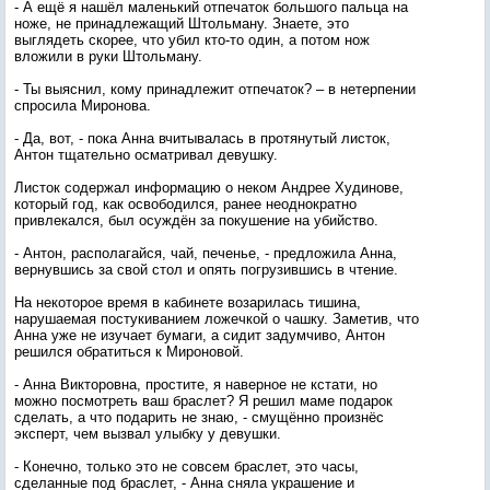
- А ещё я нашёл маленький отпечаток большого пальца на
ноже, не принадлежащий Штольману. Знаете, это
выглядеть скорее, что убил кто-то один, а потом нож
вложили в руки Штольману.
- Ты выяснил, кому принадлежит отпечаток? – в нетерпении
спросила Миронова.
- Да, вот, - пока Анна вчитывалась в протянутый листок,
Антон тщательно осматривал девушку.
Листок содержал информацию о неком Андрее Худинове,
который год, как освободился, ранее неоднократно
привлекался, был осуждён за покушение на убийство.
- Антон, располагайся, чай, печенье, - предложила Анна,
вернувшись за свой стол и опять погрузившись в чтение.
На некоторое время в кабинете возарилась тишина,
нарушаемая постукиванием ложечкой о чашку. Заметив, что
Анна уже не изучает бумаги, а сидит задумчиво, Антон
решился обратиться к Мироновой.
- Анна Викторовна, простите, я наверное не кстати, но
можно посмотреть ваш браслет? Я решил маме подарок
сделать, а что подарить не знаю, - смущённо произнёс
эксперт, чем вызвал улыбку у девушки.
- Конечно, только это не совсем браслет, это часы,
сделанные под браслет, - Анна сняла украшение и