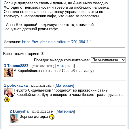
Солнце пригревало своими лучами, но Анне было холодно.
Холодно от неизвестности и тревоги за любимого человека.
Она шла не спеша через парковку управления, затем по
тротуару в направлении кафе, что было за поворотом.
- Анна Викторовна! – окрикнул её кто-то, стоило ей
коснуться дверной ручки кафе.
Источник
:
https://twilightrussia.ru/forum/201-38411-1
Всего комментариев
:
3
Порядок вывода комментариев:
3
Танюш8883
[
Материал
]
(23.03.2021 12:38)
А Коробейников то голова! Спасибо за главу)
1
робокашка
[
Материал
]
(21.03.2021 18:27)
Неужто Сидельников "продался" во вражеский стан?
И Коробейников будто неспроста часы-браслет разглядывал ...
2
Dunysha
[
Материал
]
(21.03.2021 22:34)
Верные догадки