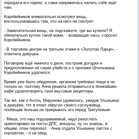
передала его парню, а сама направилась налить себе ещё
чаю.
Коробейников внимательно осмотрел вещь,
воспользовавшись тем, что на него не смотрят.
- Замечательная вещь, не подскажете, где вы купили? Я
обязательно куплю такой маме, - возвращая часы, спросил
Коробейников.
- В торговом центре на третьем этаже в «Золотом Ларце», -
ответила девушка.
Поговорив ещё немного о деле, построив догадки и
предположения об серии убийств и о пропаже Штольмана,
Коробейников удалился.
Время уже было обеденное, организм требовал пищи и не
только он, поэтому Анна решила отправиться в ближайшее
кафе удовлетворить свои вкусовые рецепторы.
Так же, как и Антон, Миронова удивилась, увидив Ульяшина
в дежурке, тот в ответ обругал своего сослуживца,
пообещав больше не прикрывать его перед Трегубовым.
- Миша, это наш подозреваемый, надо разослать
ориентировки на посты ДПС, вокзалы, ну ты знаешь, в-
общем, план перехват, - Анна отдала Ульяшину листок с
портретом, - я на обед.