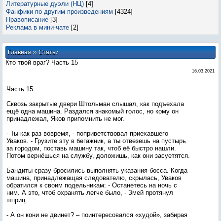
Литературные дуэли (НЦ)
[4]
Фанфики по другим произведениям
[4324]
Правописание
[3]
Реклама в мини-чате
[2]
»
Главная
Статьи
Кто твой враг? Часть 15
16.03.2021
Часть 15
Сквозь закрытые двери Штольман слышал, как подъехала
ещё одна машина. Раздался знакомый голос, но кому он
принадлежал, Яков припомнить не мог.
- Ты как раз вовремя, - поприветствовал приехавшего
Уваков. - Грузите эту в бегажник, а ты отвезешь на пустырь
за городом, поставь машину так, чтоб её быстро нашли.
Потом вернёшься на службу, доложишь, как они засуетятся.
Бандиты сразу бросились выполнять указания босса. Когда
машина, принадлежащая следователю, скрылась, Уваков
обратился к своим подельникам: - Останетесь на ночь с
ним. А это, чтоб охранять легче было, - Змей протянул
шприц.
- А он кони не двинет? – поинтересовался «худой», забирая