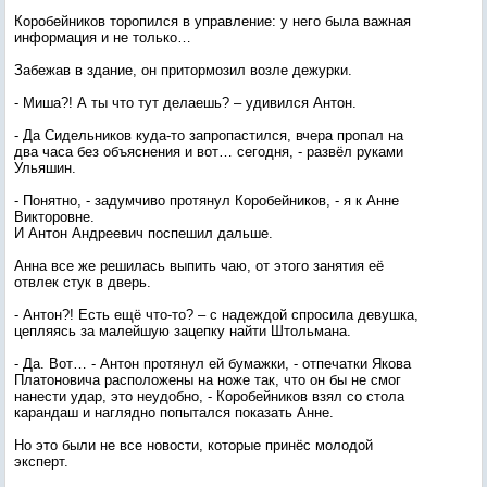
Коробейников торопился в управление: у него была важная
информация и не только…
Забежав в здание, он притормозил возле дежурки.
- Миша?! А ты что тут делаешь? – удивился Антон.
- Да Сидельников куда-то запропастился, вчера пропал на
два часа без объяснения и вот… сегодня, - развёл руками
Ульяшин.
- Понятно, - задумчиво протянул Коробейников, - я к Анне
Викторовне.
И Антон Андреевич поспешил дальше.
Анна все же решилась выпить чаю, от этого занятия её
отвлек стук в дверь.
- Антон?! Есть ещё что-то? – с надеждой спросила девушка,
цепляясь за малейшую зацепку найти Штольмана.
- Да. Вот… - Антон протянул ей бумажки, - отпечатки Якова
Платоновича расположены на ноже так, что он бы не смог
нанести удар, это неудобно, - Коробейников взял со стола
карандаш и наглядно попытался показать Анне.
Но это были не все новости, которые принёс молодой
эксперт.