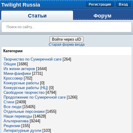
Twilight Russia
Регистрация
Вход
Статьи
Форум
Войти через uID
Старая форма входа
Категории
Творчество по Сумеречной саге
[264]
Общее
[1686]
Из жизни актеров
[1644]
Мини-фанфики
[2731]
Кроссовер
[702]
Конкурсные работы
[0]
Конкурсные работы (НЦ)
[0]
Свободное творчество
[4794]
Продолжение по Сумеречной саге
[1266]
Стихи
[2409]
Все люди
[15405]
Отдельные персонажи
[1455]
Наши переводы
[14628]
Альтернатива
[9244]
Рецензии
[155]
Литературные дуэли
[103]