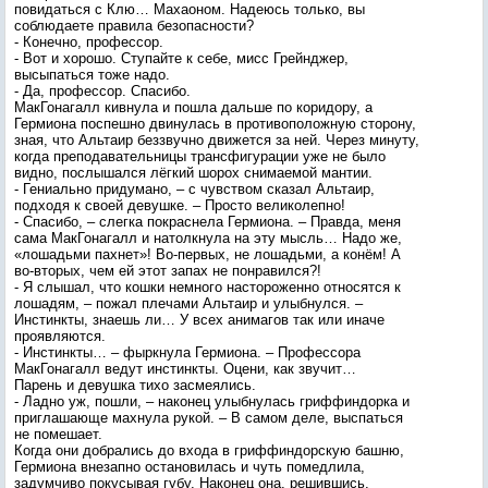
повидаться с Клю… Махаоном. Надеюсь только, вы
соблюдаете правила безопасности?
- Конечно, профессор.
- Вот и хорошо. Ступайте к себе, мисс Грейнджер,
высыпаться тоже надо.
- Да, профессор. Спасибо.
МакГонагалл кивнула и пошла дальше по коридору, а
Гермиона поспешно двинулась в противоположную сторону,
зная, что Альтаир беззвучно движется за ней. Через минуту,
когда преподавательницы трансфигурации уже не было
видно, послышался лёгкий шорох снимаемой мантии.
- Гениально придумано, – с чувством сказал Альтаир,
подходя к своей девушке. – Просто великолепно!
- Спасибо, – слегка покраснела Гермиона. – Правда, меня
сама МакГонагалл и натолкнула на эту мысль… Надо же,
«лошадьми пахнет»! Во-первых, не лошадьми, а конём! А
во-вторых, чем ей этот запах не понравился?!
- Я слышал, что кошки немного настороженно относятся к
лошадям, – пожал плечами Альтаир и улыбнулся. –
Инстинкты, знаешь ли… У всех анимагов так или иначе
проявляются.
- Инстинкты… – фыркнула Гермиона. – Профессора
МакГонагалл ведут инстинкты. Оцени, как звучит…
Парень и девушка тихо засмеялись.
- Ладно уж, пошли, – наконец улыбнулась гриффиндорка и
приглашающе махнула рукой. – В самом деле, выспаться
не помешает.
Когда они добрались до входа в гриффиндорскую башню,
Гермиона внезапно остановилась и чуть помедлила,
задумчиво покусывая губу. Наконец она, решившись,