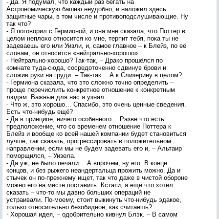
- Да. Я подумал, что каждый раз бегать на
Астрономическую башню неудобно, и наложил здесь
защитные чары, в том числе и противоподслушивающие. Ну
так что?
- Я поговорил с Гермионой, и она мне сказала, что Поттер в
целом неплохо относится ко мне, терпит тебя, пока ты не
задеваешь его или Уизли, и, самое главное – к Блейз, по её
словам, он относится «нейтрально-хорошо».
- Нейтрально-хорошо? Так-так, – Драко прошёлся по
комнате туда-сюда, сосредоточенно сдвинув брови и
сложив руки на груди. – Так-так… А к Слизерину в целом?
- Гермиона сказала, что это сложно точно определить –
проще перечислить конкретное отношение к конкретным
людям. Важные для нас я узнал.
- Что ж, это хорошо… Спасибо, это очень ценные сведения.
Есть что-нибудь ещё?
- Да в принципе, ничего особенного… Разве что есть
предположение, что со временем отношение Поттера к
Блейз и вообще ко всей нашей компании будет становиться
лучше, так сказать, прогрессировать в положительном
направлении, если мы не будем задевать его и, – Альтаир
поморщился, – Уизела.
- Да уж, не было печали… А впрочем, ну его. В конце
концов, и без рыжего неандертальца прожить можно. Да и
стычек он по-прежнему ищет, так что даже в чистой обороне
можно его на месте поставить. Кстати, я ещё что хотел
сказать – что-то мы давно больших операций не
устраивали. По-моему, стоит выкинуть что-нибудь эдакое,
только относительно безобидное, как считаешь?
- Хорошая идея, – одобрительно кивнул Блэк. – В самом