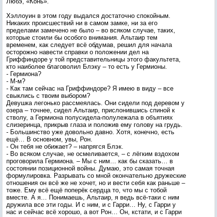
Любэ, «Конь».
Хэллоуин в этом году выдался достаточно спокойным.
Никаких происшествий ни в самом замке, ни за его
пределами замечено не было – во всяком случае, таких,
которые стоили бы особого внимания. Альтаир тем
временем, как следует всё обдумав, решил для начала
осторожно навести справки о положении дел на
Гриффиндоре у той представительницы этого факультета,
кто наиболее благоволил Блэку – то есть у Гермионы.
- Гермиона?
- М-м?
- Как там сейчас на Гриффиндоре? Я имею в виду – все
свыклись с твоим выбором?
Девушка легонько рассмеялась. Они сидели под деревом у
озера – точнее, сидел Альтаир, прислонившись спиной к
стволу, а Гермиона полусидела-полулежала в объятиях
слизеринца, прикрыв глаза и положив ему голову на грудь.
- Большинство уже довольно давно. Хотя, конечно, есть
ещё… В основном, увы, Рон.
- Он тебя не обижает? – напрягся Блэк.
- Во всяком случае, не осмеливается, – с лёгким вздохом
проговорила Гермиона. – Мы с ним… как бы сказать… в
состоянии позиционной войны. Думаю, это самая точная
формулировка. Разрывать со мной окончательно дружеские
отношения он всё же не хочет, но и вести себя как раньше –
тоже. Ему всё ещё поперёк сердца то, что мы с тобой
вместе. А я… Понимаешь, Альтаир, я ведь всё-таки с ним
дружила все эти годы. И с ним, и с Гарри… Ну, с Гарри у
нас и сейчас всё хорошо, а вот Рон… Он, кстати, и с Гарри