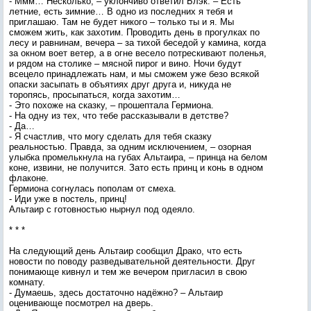
- Ммм… Несколько, – уклончиво ответил Блэк. – Есть
летние, есть зимние… В одно из последних я тебя и
приглашаю. Там не будет никого – только ты и я. Мы
сможем жить, как захотим. Проводить день в прогулках по
лесу и равнинам, вечера – за тихой беседой у камина, когда
за окном воет ветер, а в огне весело потрескивают поленья,
и рядом на столике – мясной пирог и вино. Ночи будут
всецело принадлежать нам, и мы сможем уже безо всякой
опаски засыпать в объятиях друг друга и, никуда не
торопясь, просыпаться, когда захотим…
- Это похоже на сказку, – прошептала Гермиона.
- На одну из тех, что тебе рассказывали в детстве?
- Да…
- Я счастлив, что могу сделать для тебя сказку
реальностью. Правда, за одним исключением, – озорная
улыбка промелькнула на губах Альтаира, – принца на белом
коне, извини, не получится. Зато есть принц и конь в одном
флаконе.
Гермиона согнулась пополам от смеха.
- Иди уже в постель, принц!
Альтаир с готовностью нырнул под одеяло.
* * *
На следующий день Альтаир сообщил Драко, что есть
новости по поводу разведывательной деятельности. Друг
понимающе кивнул и тем же вечером пригласил в свою
комнату.
- Думаешь, здесь достаточно надёжно? – Альтаир
оценивающе посмотрел на дверь.