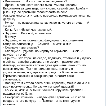
- Впечатляет… И в кого вы превращаетесь?
- Драко – в большого белого лиса. Мы его назвали
Вьюжником за цвет шерсти – словно свежий снег. Блейз –
рысь. Ну, её прозвище говорит само за себя.
Альтаир многозначительно помолчал, выжидающе глядя на
девушку.
- Ну же! – не выдержала та, шутливо ткнув его в грудь. – А
ты кто?
- Конь. Английский чистокровный.
- Здорово… Вороной, я полагаю?
- В точку.
- Здорово, – повторила гриффиндорка, с восхищением
глядя на слизеринца. – Слушай… а можно мне…
- Клеящие чары знаешь?
- Клеящие? – удивлённо моргнула Гермиона. – Знаю. А
причём тут они?
- При том, что хорошие седло, подпругу, стремена и уздечку
я всё же трансфигурировать не смогу, – рассмеялся
Альтаир, – слишком сложно даже для меня, пока что, во
всяком случае. Так что, если хочешь, прокачу с
удовольствием, но держаться придётся больше магией.
Гермиона поражённо раскрыла рот, а потом тоже
засмеялась.
- Вообще-то я хотела всего лишь спросить, можно ли мне с
вами прогуляться… Но раз уж ты такой щедрый!
- Конечно, можно. А ты не боишься нарушать правила? –
поддразнил её Блэк.
- Нехорошо, конечно… – вздохнула Гермиона. – Но если
вреда от этого не будет… Похоже, ты на меня дурно
влияешь.