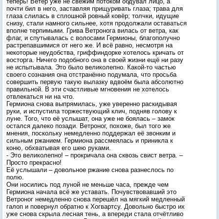
теперь! Ветер уже не свежим потоком обдувал лицо, а
почти бил в него, заставляя прищуривать глаза; трава для
глаза слилась в сплошной ровный ковёр; толчки, идущие
снизу, стали намного сильнее, хотя продолжали оставаться
вполне терпимыми. Грива Ветронога вилась от ветра, как
флаг, и спутывалась с волосами Гермионы, благополучно
растрепавшимися от него же. И всё равно, несмотря на
некоторые неудобства, гриффиндорке хотелось кричать от
восторга. Ничего подобного она в своей жизни ещё ни разу
не испытывала. Это было великолепно. Какой-то частью
своего сознания она отстранённо подумала, что просьба
совершить первую такую вылазку вдвоём была абсолютно
правильной. В эти счастливые мгновения не хотелось
отвлекаться ни на что.
Гермиона снова выпрямилась, уже уверенно раскидывая
руки, и испустила торжествующий клич, подняв голову к
луне. Того, что её услышат, она уже не боялась – замок
остался далеко позади. Ветроног, похоже, был того же
мнения, поскольку немедленно поддержал её звонким и
сильным ржанием. Гермиона рассмеялась и приникла к
коню, обхватывая его шею руками.
- Это великолепно! – прокричала она сквозь свист ветра. –
Просто прекрасно!
Её услышали – довольное ржание снова разнеслось по
полю.
Они носились под луной не меньше часа, прежде чем
Гермиона начала всё же уставать. Почувствовавший это
Ветроног немедленно снова перешёл на мягкий медленный
галоп и повернул обратно к Хогвартсу. Довольно быстро их
уже снова скрыла лесная тень, а впереди стала отчётливо