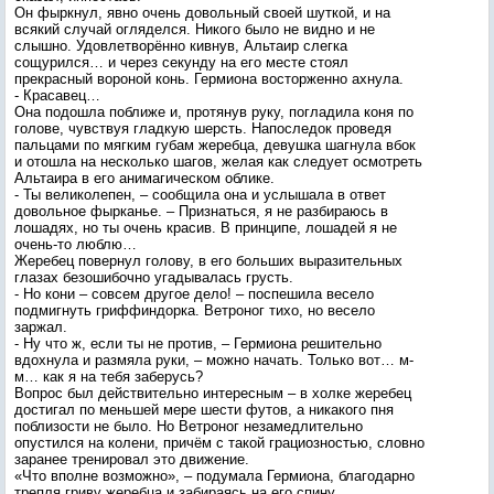
Он фыркнул, явно очень довольный своей шуткой, и на
всякий случай огляделся. Никого было не видно и не
слышно. Удовлетворённо кивнув, Альтаир слегка
сощурился… и через секунду на его месте стоял
прекрасный вороной конь. Гермиона восторженно ахнула.
- Красавец…
Она подошла поближе и, протянув руку, погладила коня по
голове, чувствуя гладкую шерсть. Напоследок проведя
пальцами по мягким губам жеребца, девушка шагнула вбок
и отошла на несколько шагов, желая как следует осмотреть
Альтаира в его анимагическом облике.
- Ты великолепен, – сообщила она и услышала в ответ
довольное фырканье. – Признаться, я не разбираюсь в
лошадях, но ты очень красив. В принципе, лошадей я не
очень-то люблю…
Жеребец повернул голову, в его больших выразительных
глазах безошибочно угадывалась грусть.
- Но кони – совсем другое дело! – поспешила весело
подмигнуть гриффиндорка. Ветроног тихо, но весело
заржал.
- Ну что ж, если ты не против, – Гермиона решительно
вдохнула и размяла руки, – можно начать. Только вот… м-
м… как я на тебя заберусь?
Вопрос был действительно интересным – в холке жеребец
достигал по меньшей мере шести футов, а никакого пня
поблизости не было. Но Ветроног незамедлительно
опустился на колени, причём с такой грациозностью, словно
заранее тренировал это движение.
«Что вполне возможно», – подумала Гермиона, благодарно
трепля гриву жеребца и забираясь на его спину.