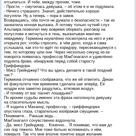
отсыпаться. И тебе, между прочим, тоже.
- Прости, – смутилась девушка, – об этом я и не подумала.
- Ничего страшного. Значит, действительно хорошо
погуляли. Ну а теперь – пора в замок.
Возвращаясь, оба почти не думали о безопасности – так их
захватила ночная вылазка. А потому только чуткий слух
Альтаира позволил ему вовремя оборвать разговор на
полуслове и метнуться в тень, выхватывая мантию-
невидимку. Гермиона изумлённо посмотрела на него и уже
открыла рот, чтобы спросить, в чём дело, когда и сама
услышала, как кто-то идёт по коридору, пересекающемуся с
тем, по которому шли они. Через несколько секунд из-за
поворота появилась профессор МакГонагалл и удивлённо
подняла брови, обнаружив перед собой старосту
Гриффиндора.
- Мисс Грейнджер? Что вы здесь делаете в такой поздний
час?
Гермиона отчаянно соображала, что же ей ответить. Декан
её факультета тем временем сделала шаг вперёд. Её
ноздри еле заметно раздулись, втягивая воздух.
- И почему от вас пахнет лошадьми?
По иронии судьбы именно эта фраза натолкнула девушку
на спасительную мысль.
- Я ходила к Махаону, профессор, – гриффиндорка
опустила глаза, старательно изображая смущение. –
Понимаете… Раньше ведь…
МакГонагалл сочувственно вздохнула.
- Да, мисс Грейнджер… Конечно… Я понимаю, что вам до
сих пор тяжело. Мне тоже больно вспоминать о нём,
поверьте. Так что мне вполне понятно ваше желание