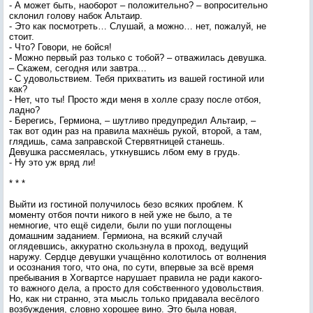
- А может быть, наоборот – положительно? – вопросительно
склонил голову набок Альтаир.
- Это как посмотреть… Слушай, а можно… нет, пожалуй, не
стоит.
- Что? Говори, не бойся!
- Можно первый раз только с тобой? – отважилась девушка.
– Скажем, сегодня или завтра…
- С удовольствием. Тебя прихватить из вашей гостиной или
как?
- Нет, что ты! Просто жди меня в холле сразу после отбоя,
ладно?
- Берегись, Гермиона, – шутливо предупредил Альтаир, –
так вот один раз на правила махнёшь рукой, второй, а там,
глядишь, сама заправской Стервятницей станешь.
Девушка рассмеялась, уткнувшись лбом ему в грудь.
- Ну это уж вряд ли!
* * *
Выйти из гостиной получилось безо всяких проблем. К
моменту отбоя почти никого в ней уже не было, а те
немногие, что ещё сидели, были по уши поглощены
домашним заданием. Гермиона, на всякий случай
оглядевшись, аккуратно скользнула в проход, ведущий
наружу. Сердце девушки учащённо колотилось от волнения
и осознания того, что она, по сути, впервые за всё время
пребывания в Хогвартсе нарушает правила не ради какого-
то важного дела, а просто для собственного удовольствия.
Но, как ни странно, эта мысль только придавала весёлого
возбуждения, словно хорошее вино. Это была новая,