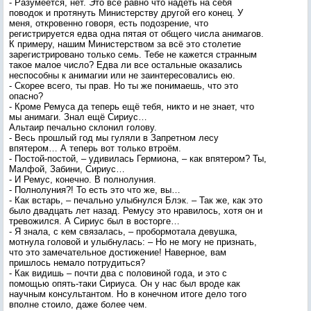
- Разумеется, нет. Это всё равно что надеть на себя
поводок и протянуть Министерству другой его конец. У
меня, откровенно говоря, есть подозрение, что
регистрируется едва одна пятая от общего числа анимагов.
К примеру, нашим Министерством за всё это столетие
зарегистрировано только семь. Тебе не кажется странным
такое малое число? Едва ли все остальные оказались
неспособны к анимагии или не заинтересовались ею.
- Скорее всего, ты прав. Но ты же понимаешь, что это
опасно?
- Кроме Ремуса да теперь ещё тебя, никто и не знает, что
мы анимаги. Знал ещё Сириус…
Альтаир печально склонил голову.
- Весь прошлый год мы гуляли в Запретном лесу
впятером… А теперь вот только втроём.
- Постой-постой, – удивилась Гермиона, – как впятером? Ты,
Малфой, Забини, Сириус…
- И Ремус, конечно. В полнолуния.
- Полнолуния?! То есть это что же, вы…
- Как встарь, – печально улыбнулся Блэк. – Так же, как это
было двадцать лет назад. Ремусу это нравилось, хотя он и
тревожился. А Сириус был в восторге…
- Я знала, с кем связалась, – пробормотала девушка,
мотнула головой и улыбнулась: – Но не могу не признать,
что это замечательное достижение! Наверное, вам
пришлось немало потрудиться?
- Как видишь – почти два с половиной года, и это с
помощью опять-таки Сириуса. Он у нас был вроде как
научным консультантом. Но в конечном итоге дело того
вполне стоило, даже более чем.