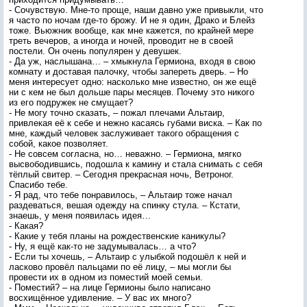
- Сочувствую. Мне-то проще, наши давно уже привыкли, что
я часто по ночам где-то брожу. И не я один, Драко и Блейз
тоже. Вьюжник вообще, как мне кажется, по крайней мере
треть вечеров, а иногда и ночей, проводит не в своей
постели. Он очень популярен у девушек.
- Да уж, наслышана… – хмыкнула Гермиона, входя в свою
комнату и доставая палочку, чтобы запереть дверь. – Но
меня интересует одно: насколько мне известно, он же ещё
ни с кем не был дольше пары месяцев. Почему это никого
из его подружек не смущает?
- Не могу точно сказать, – пожал плечами Альтаир,
привлекая её к себе и нежно касаясь губами виска. – Как по
мне, каждый человек заслуживает такого обращения с
собой, какое позволяет.
- Не совсем согласна, но… неважно. – Гермиона, мягко
высвободившись, подошла к камину и стала снимать с себя
тёплый свитер. – Сегодня прекрасная ночь, Ветроног.
Спасибо тебе.
- Я рад, что тебе понравилось, – Альтаир тоже начал
раздеваться, вешая одежду на спинку стула. – Кстати,
знаешь, у меня появилась идея…
- Какая?
- Какие у тебя планы на рождественские каникулы?
- Ну, я ещё как-то не задумывалась… а что?
- Если ты хочешь, – Альтаир с улыбкой подошёл к ней и
ласково провёл пальцами по её лицу, – мы могли бы
провести их в одном из поместий моей семьи.
- Поместий? – на лице Гермионы было написано
восхищённое удивление. – У вас их много?