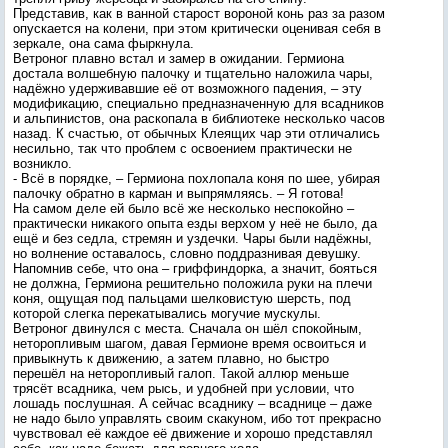
Представив, как в ванной старост вороной конь раз за разом
опускается на колени, при этом критически оценивая себя в
зеркале, она сама фыркнула.
Ветроног плавно встал и замер в ожидании. Гермиона
достала волшебную палочку и тщательно наложила чары,
надёжно удерживавшие её от возможного падения, – эту
модификацию, специально предназначенную для всадников
и альпинистов, она раскопала в библиотеке несколько часов
назад. К счастью, от обычных Клеящих чар эти отличались
несильно, так что проблем с освоением практически не
возникло.
- Всё в порядке, – Гермиона похлопала коня по шее, убирая
палочку обратно в карман и выпрямляясь. – Я готова!
На самом деле ей было всё же несколько неспокойно –
практически никакого опыта езды верхом у неё не было, да
ещё и без седла, стремян и уздечки. Чары были надёжны,
но волнение оставалось, словно поддразнивая девушку.
Напомнив себе, что она – гриффиндорка, а значит, бояться
не должна, Гермиона решительно положила руки на плечи
коня, ощущая под пальцами шелковистую шерсть, под
которой слегка перекатывались могучие мускулы.
Ветроног двинулся с места. Сначала он шёл спокойным,
неторопливым шагом, давая Гермионе время освоиться и
привыкнуть к движению, а затем плавно, но быстро
перешёл на неторопливый галоп. Такой аллюр меньше
трясёт всадника, чем рысь, и удобней при условии, что
лошадь послушная. А сейчас всаднику – всаднице – даже
не надо было управлять своим скакуном, ибо тот прекрасно
чувствовал её каждое её движение и хорошо представлял