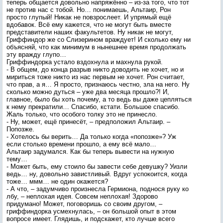
теперь общается довольно напряжённо – из-за того, что тот
не против нас с тобой. Но… понимаешь, Альтаир, Рон
просто глупый! Никак не повзрослеет. И упрямый ещё
вдобавок. Всё ему кажется, что не могут быть вместе
представители наших факультетов. Ну никак не могут,
Гриффиндор же со Слизерином враждует! И сколько ему ни
объясняй, что как минимум в нынешнее время продолжать
эту вражду глупо…
Гриффиндорка устало вздохнула и махнула рукой.
- В общем, до конца разрыв никто доводить не хочет, но и
мириться тоже никто из нас первым не хочет. Рон считает,
что прав, а я… Я просто, признаюсь честно, зла на него. Ну
сколько можно дуться – уже два месяца прошло?! И,
главное, было бы хоть почему, а то ведь вы даже цепляться
к нему прекратили… Спасибо, кстати. Большое спасибо.
Жаль только, что особого толку это не принесло.
- Ну, может, ещё принесёт, – предположил Альтаир. –
Попозже.
- Хотелось бы верить… Да только когда «попозже»? Уж
если столько времени прошло, а ему всё мало…
Альтаир задумался. Как бы теперь вывести на нужную
тему…
- Может быть, ему стоило бы завести себе девушку? Уизли
ведь… ну, довольно завистливый. Вдруг успокоится, когда
тоже… ммм… не один окажется?
- А что, – задумчиво произнесла Гермиона, поднося руку ко
лбу, – неплохая идея. Совсем неплохая! Здорово
придумано! Может, поговоришь со своим другом, –
гриффиндорка усмехнулась, – он большой опыт в этом
вопросе имеет. Глядишь, и подскажет, кто лучше всего