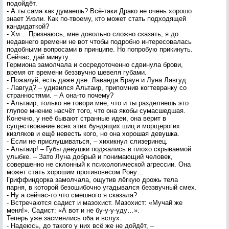
подойдёт.
- А ты сама как думаешь? Всё-таки Драко не очень хорошо
знает Уизли. Как по-твоему, кто может стать подходящей
кандидаткой?
- Хм… Признаюсь, мне довольно сложно сказать, я до
недавнего времени не вот чтобы подробно интересовалась
подобными вопросами в принципе. Но попробую прикинуть.
Сейчас, дай минуту…
Гермиона замолчала и сосредоточенно сдвинула брови,
время от времени беззвучно шевеля губами.
- Пожалуй, есть даже две. Лаванда Браун и Луна Лавгуд.
- Лавгуд? – удивился Альтаир, припомнив когтевранку со
странностями. – А она-то почему?
- Альтаир, только не говори мне, что и ты разделяешь это
глупое мнение насчёт того, что она якобы сумасшедшая.
Конечно, у неё бывают странные идеи, она верит в
существование всех этих бундящих шиц и морщерогих
кизляков и ещё невесть кого, но она хорошая девушка.
- Если не прислушиваться, – хихикнул слизеринец.
- Альтаир! – Губы девушки поджались в плохо скрываемой
улыбке. – Зато Луна добрый и понимающий человек,
совершенно не склонный к психологической агрессии. Она
может стать хорошим противовесом Рону…
Гриффиндорка замолчала, ощутив лёгкую дрожь тела
парня, в которой безошибочно угадывался беззвучный смех.
- Ну а сейчас-то что смешного я сказала?
- Встречаются садист и мазохист. Мазохист: «Мучай же
меня!». Садист: «А вот и не бу-у-у-уду…».
Теперь уже засмеялись оба и вслух.
- Надеюсь, до такого у них всё же не дойдёт, –