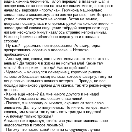
видна хижина лесничего. Галоп перешёл в плавный шаг, и
вскоре конь остановился на том же самом месте, с которого
началась верховая «прогулка». Гермиона машинально
сняла чары и соскользнула на землю раньше, чем Ветроног
успел снова опуститься на колени. Встав на землю,
девушка пошатнулась и оперлась рукой на конское плечо, –
после долгой скачки ощущение твёрдой поверхности под
ногами несколько минут казалось странно непривычным.
Наконец Гермиона облегчённо вздохнула и отошла в
сторону.
- Ну как? – довольно поинтересовался Альтаир, едва
превратившись обратно в человека. – Неплохо
пробежались?
- Альтаир, как, скажи, как ты мог скрывать от меня, что ты
анимаг? Да такого я в жизни не испытывала! Какие там
мётлы! Вот верхом – это да! Настоящий полёт…
- Чудесно, – улыбнулся слизеринец, коротким рывком
головы отбрасывая назад волосы, которые швырнул ему на
лицо порыв шального ночного ветерка. – Правда, не все
лошади одинаково удобны для скачки, так что рекомендую
до поры…
- Какие ещё «все»? Да мне никого другого и не надо!
Улыбка Альтаира стала совсем счастливой.
- Похоже, я и вправду ошибался, скрывая от тебя свою
анимагию. Да, глупо получилось. Но ничего, теперь, если
хочешь, мы можем так гулять хоть трижды в неделю!
- А почему только трижды?
Альтаир тихо прыснул, отчётливо услышав машинальное
недовольство в голосе любимой.
- Потому что после такой ночи на следующую лучше