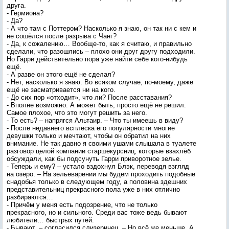
друга.
- Гермиона?
- Да?
- А что там с Поттером? Насколько я знаю, он так ни с кем и
не сошёлся после разрыва с Чанг?
- Да, к сожалению… Вообще-то, как я считаю, и правильно
сделали, что разошлись – плохо они друг другу подходили.
Но Гарри действительно пора уже найти себе кого-нибудь
ещё.
- А разве он этого ещё не сделал?
- Нет, насколько я знаю. Во всяком случае, по-моему, даже
ещё не засматривается ни на кого.
- До сих пор «отходит», что ли? После расставания?
- Вполне возможно. А может быть, просто ещё не решил.
Самое плохое, что это могут решить за него.
- То есть? – напрягся Альтаир. – Что ты имеешь в виду?
- После недавнего всплеска его популярности многие
девушки только и мечтают, чтобы он обратил на них
внимание. Не так давно я своими ушами слышала в туалете
разговор целой компании старшекурсниц, которые взахлёб
обсуждали, как бы подсунуть Гарри приворотное зелье.
- Теперь и ему? – устало вздохнул Блэк, переводя взгляд
на озеро. – На зельеварении мы будем проходить подобные
снадобья только в следующем году, а половина здешних
представительниц прекрасного пола уже в них отлично
разбираются…
- Причём у меня есть подозрение, что не только
прекрасного, но и сильного. Среди вас тоже ведь бывают
любители… быстрых путей.
- Бывают, – согласился слизеринец. – Но всё же меньше. А