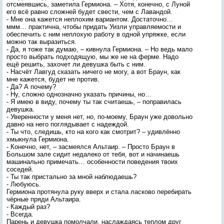
отсмеявшись, заметила Гермиона. – Хотя, конечно, с Луной
его всё равно сложней будет свести, чем с Лавандой.
- Мне она кажется неплохим вариантом. Достаточно…
ммм… практична, чтобы придать Уизли управляемости и
обеспечить с ним неплохую работу в одной упряжке, если
можно так выразиться.
- Да, я тоже так думаю, – кивнула Гермиона. – Но ведь мало
просто выбрать подходящую, мы же не на ферме. Надо
ещё решить, захочет ли девушка быть с ним.
- Насчёт Лавгуд сказать ничего не могу, а вот Браун, как
мне кажется, будет не против.
- Да? А почему?
- Ну, сложно однозначно указать причины, но…
- Я имею в виду, почему ты так считаешь, – поправилась
девушка.
- Уверенности у меня нет, но, по-моему, Браун уже довольно
давно на него поглядывает с надеждой.
- Ты что, следишь, кто на кого как смотрит? – удивлённо
хмыкнула Гермиона.
- Конечно, нет, – засмеялся Альтаир. – Просто Браун в
Большом зале сидит недалеко от тебя, вот и начинаешь
машинально примечать… особенности поведения твоих
соседей.
- Ты так пристально за мной наблюдаешь?
- Любуюсь.
Гермиона протянула руку вверх и стала ласково перебирать
чёрные пряди Альтаира.
- Каждый раз?
- Всегда.
Парень и девушка помолчали, наслаждаясь теплом друг