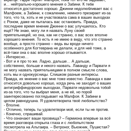
и… нейтрально-хорошего мнения о Забини. К тебе
относится достаточно хорошо. Джинни недолюбливает вас с
Малфоем, а Забини, к сожалению, немного презирает из-за
того, что та, хоть и не участвовала сама в ваших выходках
с Роном, даже не пыталась вас остановить. Правда,
последнее время мнение Джинни о вас улучшилось. Кто
ещё? Не знаю, могу ли я назвать Луну своей
приятельницей, но она, как ни странно, о вас всех вполне
хорошего мнения. То есть я не имею в виду, что это странно
вообще, а просто странно – ведь вы вроде ничего
особенного для Когтеврана не делали, и для неё тоже, а
всё-таки она о вас вполне хорошо отзывается.
- Интересно…
- Вот и я про то же. Ладно, дальше… А дальше,
собственно, больше и некого назвать. Лаванду и Парвати я
не могу назвать приятельницами в полном смысле слова,
хоть мы и однокурсницы. Слишком разные интересы.
Правда, их мнение о вас мне тоже известно. Лаванда к вам
относится довольно хорошо, когда речь не заходит о ваших
антигриффиндорских выходках, Парвати недовольна тобой
из-за того, что ты выбрал меня, а не её, но порой
заинтересованно поглядывает на Малфоя. К Забини в
целом равнодушна. Я удовлетворила твоё любопытство?
- Вполне.
- Отлично, теперь ты удовлетвори моё, если ты не против.
- Конечно, спрашивай.
- Что означают ваши прозвища? – Гермиона впервые за всё
время разговора открыла глаза и с любопытством
посмотрела на Альтаира. – Ветроног, Вьюжник, Пушистая?