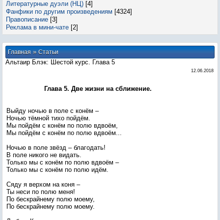
Литературные дуэли (НЦ)
[4]
Фанфики по другим произведениям
[4324]
Правописание
[3]
Реклама в мини-чате
[2]
»
Главная
Статьи
Альтаир Блэк: Шестой курс. Глава 5
12.06.2018
Глава 5. Две жизни на сближение.
Выйду ночью в поле с конём –
Ночью тёмной тихо пойдём.
Мы пойдём с конём по полю вдвоём,
Мы пойдём с конём по полю вдвоём...
Ночью в поле звёзд – благодать!
В поле никого не видать.
Только мы с конём по полю вдвоём –
Только мы с конём по полю идём.
Сяду я верхом на коня –
Ты неси по полю меня!
По бескрайнему полю моему,
По бескрайнему полю моему.