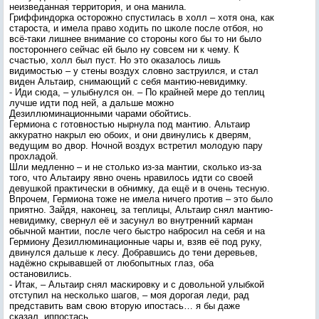
неизведанная территория, и она манила.
Гриффиндорка осторожно спустилась в холл – хотя она, как
староста, и имела право ходить по школе после отбоя, но
всё-таки лишнее внимание со стороны кого бы то ни было
постороннего сейчас ей было ну совсем ни к чему. К
счастью, холл был пуст. Но это оказалось лишь
видимостью – у стены воздух словно заструился, и стал
виден Альтаир, снимающий с себя мантию-невидимку.
- Иди сюда, – улыбнулся он. – По крайней мере до теплиц
лучше идти под ней, а дальше можно
Дезиллюминационными чарами обойтись.
Гермиона с готовностью нырнула под мантию. Альтаир
аккуратно накрыл ею обоих, и они двинулись к дверям,
ведущим во двор. Ночной воздух встретил молодую пару
прохладой.
Шли медленно – и не столько из-за мантии, сколько из-за
того, что Альтаиру явно очень нравилось идти со своей
девушкой практически в обнимку, да ещё и в очень тесную.
Впрочем, Гермиона тоже не имела ничего против – это было
приятно. Зайдя, наконец, за теплицы, Альтаир снял мантию-
невидимку, свернул её и засунул во внутренний карман
обычной мантии, после чего быстро набросил на себя и на
Гермиону Дезиллюминационные чары и, взяв её под руку,
двинулся дальше к лесу. Добравшись до тени деревьев,
надёжно скрывавшей от любопытных глаз, оба
остановились.
- Итак, – Альтаир снял маскировку и с довольной улыбкой
отступил на несколько шагов, – моя дорогая леди, рад
представить вам свою вторую ипостась… я бы даже
сказал, иппостась.