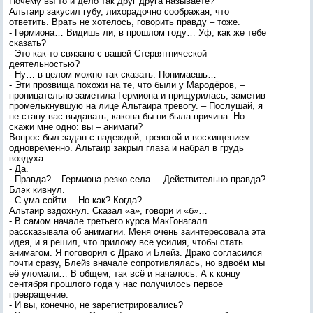
Почему вы то и дело так друг друга называете?
Альтаир закусил губу, лихорадочно соображая, что
ответить. Врать не хотелось, говорить правду – тоже.
- Гермиона… Видишь ли, в прошлом году… Уф, как же тебе
сказать?
- Это как-то связано с вашей Стервятнической
деятельностью?
- Ну… в целом можно так сказать. Понимаешь…
- Эти прозвища похожи на те, что были у Мародёров, –
проницательно заметила Гермиона и прищурилась, заметив
промелькнувшую на лице Альтаира тревогу. – Послушай, я
не стану вас выдавать, какова бы ни была причина. Но
скажи мне одно: вы – анимаги?
Вопрос был задан с надеждой, тревогой и восхищением
одновременно. Альтаир закрыл глаза и набрал в грудь
воздуха.
- Да.
- Правда? – Гермиона резко села. – Действительно правда?
Блэк кивнул.
- С ума сойти… Но как? Когда?
Альтаир вздохнул. Сказал «а», говори и «б»…
- В самом начале третьего курса МакГонагалл
рассказывала об анимагии. Меня очень заинтересовала эта
идея, и я решил, что приложу все усилия, чтобы стать
анимагом. Я поговорил с Драко и Блейз. Драко согласился
почти сразу, Блейз вначале сопротивлялась, но вдвоём мы
её уломали… В общем, так всё и началось. А к концу
сентября прошлого года у нас получилось первое
превращение.
- И вы, конечно, не зарегистрировались?