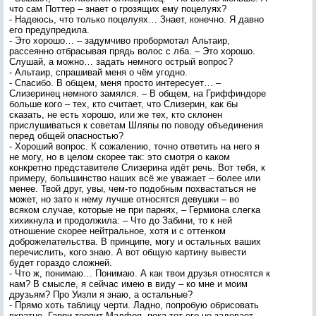
что сам Поттер – знает о грозящих ему поцелуях?
- Надеюсь, что только поцелуях… Знает, конечно. Я давно
его предупредила.
- Это хорошо… – задумчиво пробормотал Альтаир,
рассеянно отбрасывая прядь волос с лба. – Это хорошо.
Слушай, а можно… задать немного острый вопрос?
- Альтаир, спрашивай меня о чём угодно.
- Спасибо. В общем, меня просто интересует… –
Слизеринец немного замялся. – В общем, на Гриффиндоре
больше кого – тех, кто считает, что Слизерин, как бы
сказать, не есть хорошо, или же тех, кто склонен
прислушиваться к советам Шляпы по поводу объединения
перед общей опасностью?
- Хороший вопрос. К сожалению, точно ответить на него я
не могу, но в целом скорее так: это смотря о каком
конкретно представителе Слизерина идёт речь. Вот тебя, к
примеру, большинство наших всё же уважает – более или
менее. Твой друг, увы, чем-то подобным похвастаться не
может, но зато к нему лучше относятся девушки – во
всяком случае, которые не при парнях, – Гермиона слегка
хихикнула и продолжила: – Что до Забини, то к ней
отношение скорее нейтральное, хотя и с оттенком
доброжелательства. В принципе, могу и остальных ваших
перечислить, кого знаю. А вот общую картину вывести
будет гораздо сложней.
- Что ж, понимаю… Понимаю. А как твои друзья относятся к
нам? В смысле, я сейчас имею в виду – ко мне и моим
друзьям? Про Уизли я знаю, а остальные?
- Прямо хоть таблицу черти. Ладно, попробую обрисовать
вкратце. Гарри терпит Малфоя, пока тот его не задевает,