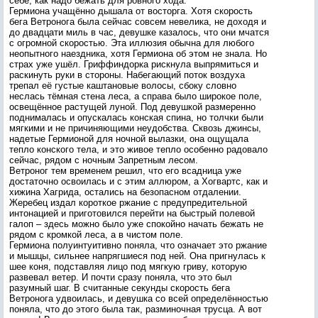
себе, как надо бежать для ровного хода.
Гермиона учащённо дышала от восторга. Хотя скорость
бега Ветронога была сейчас совсем невелика, не доходя и
до двадцати миль в час, девушке казалось, что они мчатся
с огромной скоростью. Эта иллюзия обычна для любого
неопытного наездника, хотя Гермиона об этом не знала. Но
страх уже ушёл. Гриффиндорка рискнула выпрямиться и
раскинуть руки в стороны. Набегающий поток воздуха
трепал её густые каштановые волосы, сбоку словно
неслась тёмная стена леса, а справа было широкое поле,
освещённое растущей луной. Под девушкой размеренно
поднималась и опускалась конская спина, но толчки были
мягкими и не причиняющими неудобства. Сквозь джинсы,
надетые Гермионой для ночной вылазки, она ощущала
тепло конского тела, и это живое тепло особенно радовало
сейчас, рядом с ночным Запретным лесом.
Ветроног тем временем решил, что его всадница уже
достаточно освоилась и с этим аллюром, а Хогвартс, как и
хижина Хагрида, остались на безопасном отдалении.
Жеребец издал короткое ржание с предупредительной
интонацией и приготовился перейти на быстрый полевой
галоп – здесь можно было уже спокойно начать бежать не
рядом с кромкой леса, а в чистом поле.
Гермиона полуинтуитивно поняла, что означает это ржание
и мышцы, сильнее напрягшиеся под ней. Она пригнулась к
шее коня, подставляя лицо под мягкую гриву, которую
развевал ветер. И почти сразу поняла, что это был
разумный шаг. В считанные секунды скорость бега
Ветронога удвоилась, и девушка со всей определённостью
поняла, что до этого была так, разминочная трусца. А вот