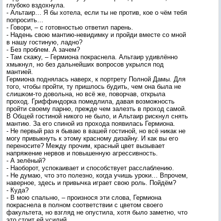
глубоко вздохнула.
- Альтаир… Я бы хотела, если ты не против, кое о чём тебя
попросить…
- Говори, – с готовностью ответил парень.
- Надень свою мантию-невидимку и пройди вместе со мной
в нашу гостиную, ладно?
- Без проблем. А зачем?
- Там скажу, – Гермиона покраснела. Альтаир удивлённо
хмыкнул, но без дальнейших вопросов укрылся под
мантией.
Гермиона поднялась наверх, к портрету Полной Дамы. Для
того, чтобы пройти, ту пришлось будить, чем она была не
слишком-то довольна, но всё же, поворчав, открыла
проход. Гриффиндорка помедлила, давая возможность
пройти своему парню, прежде чем залезть в проход самой.
В Общей гостиной никого не было, и Альтаир рискнул снять
мантию. За его спиной из прохода появилась Гермиона.
- Не первый раз я бываю в вашей гостиной, но всё никак не
могу привыкнуть к этому красному дизайну. И как вы его
переносите? Между прочим, красный цвет вызывает
напряжение нервов и повышенную агрессивность.
- А зелёный?
- Наоборот, успокаивает и способствует расслаблению.
- Не думаю, что это полезно, когда учишь уроки… Впрочем,
наверное, здесь и привычка играет свою роль. Пойдём?
- Куда?
- В мою спальню, – произнося эти слова, Гермиона
покраснела в полном соответствии с цветом своего
факультета, но взгляд не опустила, хотя было заметно, что
это стоит ей усилий.