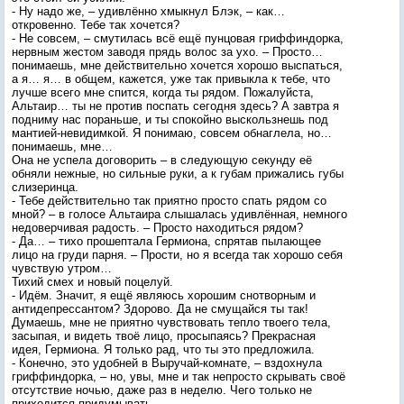
- Ну надо же, – удивлённо хмыкнул Блэк, – как…
откровенно. Тебе так хочется?
- Не совсем, – смутилась всё ещё пунцовая гриффиндорка,
нервным жестом заводя прядь волос за ухо. – Просто…
понимаешь, мне действительно хочется хорошо выспаться,
а я… я… в общем, кажется, уже так привыкла к тебе, что
лучше всего мне спится, когда ты рядом. Пожалуйста,
Альтаир… ты не против поспать сегодня здесь? А завтра я
подниму нас пораньше, и ты спокойно выскользнешь под
мантией-невидимкой. Я понимаю, совсем обнаглела, но…
понимаешь, мне…
Она не успела договорить – в следующую секунду её
обняли нежные, но сильные руки, а к губам прижались губы
слизеринца.
- Тебе действительно так приятно просто спать рядом со
мной? – в голосе Альтаира слышалась удивлённая, немного
недоверчивая радость. – Просто находиться рядом?
- Да… – тихо прошептала Гермиона, спрятав пылающее
лицо на груди парня. – Прости, но я всегда так хорошо себя
чувствую утром…
Тихий смех и новый поцелуй.
- Идём. Значит, я ещё являюсь хорошим снотворным и
антидепрессантом? Здорово. Да не смущайся ты так!
Думаешь, мне не приятно чувствовать тепло твоего тела,
засыпая, и видеть твоё лицо, просыпаясь? Прекрасная
идея, Гермиона. Я только рад, что ты это предложила.
- Конечно, это удобней в Выручай-комнате, – вздохнула
гриффиндорка, – но, увы, мне и так непросто скрывать своё
отсутствие ночью, даже раз в неделю. Чего только не
приходится придумывать…