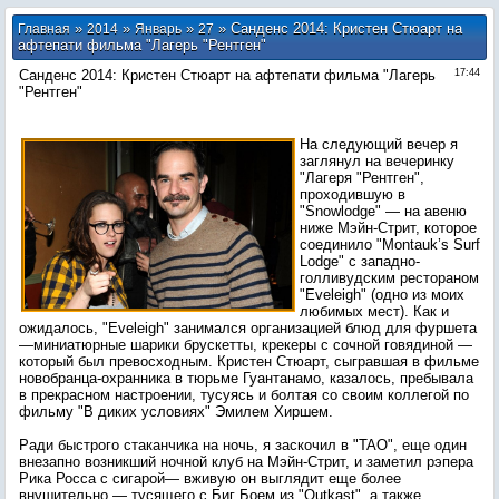
»
»
»
» Санденс 2014: Кристен Стюарт на
Главная
2014
Январь
27
афтепати фильма "Лагерь "Рентген"
Санденс 2014: Кристен Стюарт на афтепати фильма "Лагерь
17:44
"Рентген"
На следующий вечер я
заглянул на вечеринку
"Лагеря "Рентген",
проходившую в
"Snowlodge" — на авеню
ниже Мэйн-Стрит, которое
соединило "Montauk’s Surf
Lodge" с западно-
голливудским рестораном
"Eveleigh" (одно из моих
любимых мест). Как и
ожидалось, "Eveleigh" занимался организацией блюд для фуршета
—миниатюрные шарики брускетты, крекеры с сочной говядиной —
который был превосходным. Кристен Стюарт, сыгравшая в фильме
новобранца-охранника в тюрьме Гуантанамо, казалось, пребывала
в прекрасном настроении, тусуясь и болтая со своим коллегой по
фильму "В диких условиях" Эмилем Хиршем.
Ради быстрого стаканчика на ночь, я заскочил в "TAO", еще один
внезапно возникший ночной клуб на Мэйн-Стрит, и заметил рэпера
Рика Росса с сигарой— вживую он выглядит еще более
внушительно — тусящего с Биг Боем из "Outkast", а также