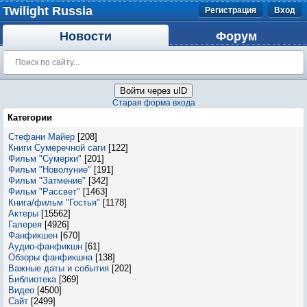
Twilight Russia
Регистрация
Вход
Новости
Форум
Войти через uID
Старая форма входа
Категории
Стефани Майер
[208]
Книги Сумеречной саги
[122]
Фильм "Сумерки"
[201]
Фильм "Новолуние"
[191]
Фильм "Затмение"
[342]
Фильм "Рассвет"
[1463]
Книга/фильм "Гостья"
[1178]
Актеры
[15562]
Галерея
[4926]
Фанфикшен
[670]
Аудио-фанфикшн
[61]
Обзоры фанфикшна
[138]
Важные даты и события
[202]
Библиотека
[369]
Видео
[4500]
Сайт
[2499]