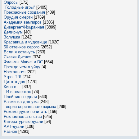
Опросы
[172]
"Голодные игры"
[6405]
Прекрасные создания
[409]
Орудия смерти
[1769]
Академия вампиров
[1306]
Дивергент/Избранная
[3899]
Делириум
[40]
Золушка
[1242]
Красавица и чудовище
[1020]
50 оттенков серого
[2652]
Если я останусь
[263]
Сказки Диснея
[374]
Фильмы Marvel и DC
[664]
Прежде чем я уйду
[4]
Ностальгия
[202]
Утро, TR!
[714]
Цитата дня
[1770]
Кино с ...
[397]
TR в пеленках
[74]
Плейлист недели
[543]
Разминка для ума
[248]
Теория сериального взрыва
[288]
Рекомендуем почитать
[166]
Рекламное агенство
[645]
Литературные дуэли
[54]
АРТ-дуэли
[108]
Разное
[4291]