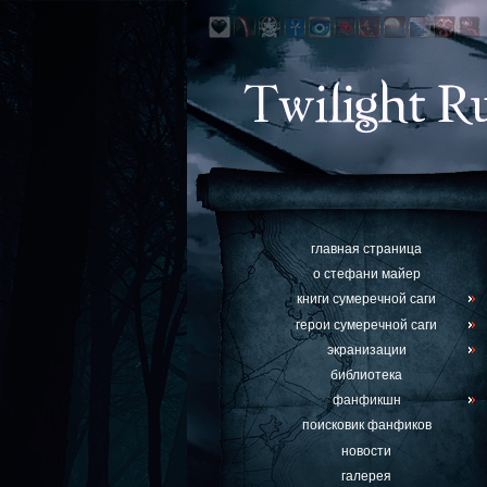
главная страница
о стефани майер
книги сумеречной саги
герои сумеречной саги
экранизации
библиотека
фанфикшн
поисковик фанфиков
новости
галерея