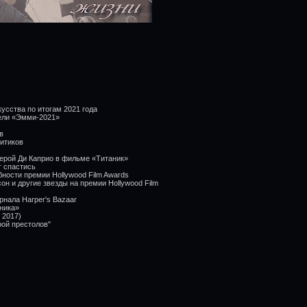
усства по итогам 2021 года
ели «Эмми-2021»
в
ритиков
герой Ди Каприо в фильме «Титаник»
г спастись
ности премии Hollywood Film Awards
он и другие звезды на премии Hollywood Film
рнала Harper's Bazaar
ника»
 2017)
рой престолов"