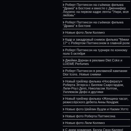
Роберт Паттинсон на съёмках фильма
"Драма" в Бостоне и вместе с Дженнифер
Лоуренс на первом кадре ленты "Умри, моя
любовь"
Роберт Паттинсон на съёмках фильма
"Драма" в Бостоне
Новые фото Лили Коллинз
Кадр и закадровый снимок фильма "Микки
17" с Робертом Паттинсоном в главной роли
Роберт Паттинсон на турнире по конному
поло 5 октября
Джейми Дорнан в рекламе Diet Coke и
LOEWE Perfumes
Роберт Паттинсон в рекламной кампании
Dior Icons. Новые снимки
Новый трейлер фильма «Носферату»
Роберта Эггерса с Биллом Скарсгардом,
Лили-Роуз Депп, Николасом Холтом,
Уиллемом Дефо и другими
Новый трейлер фильма «Женщина часа»,
режиссёрского дебюта Анны Кендрик
Новые фото Шейлин Вудли и Наоми Уоттс
Новые фото Роберта Паттинсона
Новые фото Лили Коллинз
С днем рождения, Белла Свон-Каллен!