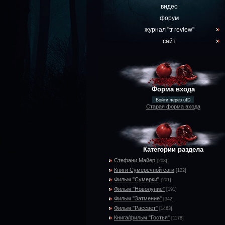
видео
форум
журнал "tr review"
сайт
Форма входа
Войти через uID
Старая форма входа
Категории раздела
Стефани Майер
[208]
Книги Сумеречной саги
[122]
Фильм "Сумерки"
[201]
Фильм "Новолуние"
[191]
Фильм "Затмение"
[342]
Фильм "Рассвет"
[1463]
Книга/фильм "Гостья"
[1178]