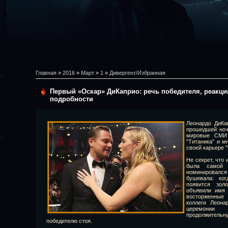
Главная
»
2016
»
Март
»
1
»
Дивергент/Избранная
Первый «Оскар» ДиКаприо: речь победителя, реакция
подробности
Леонардо ДиКа
прошедшей ночи
мировые СМИ 
"Титаника" и м
своей карьере "
Не секрет, что
была самой 
номинировалс
бушевала: ко
появится зол
объявили имя 
восторженные 
коллеги Леона
церемонии 
продолжител
победителю стоя.