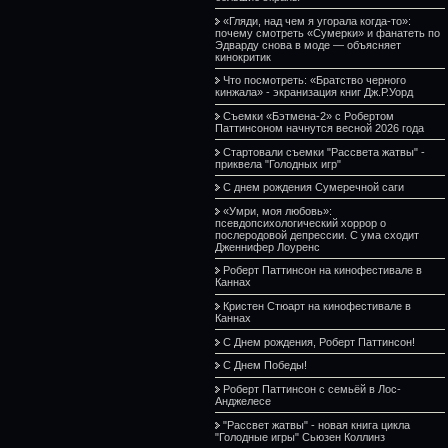
«Гляди, над чем я угорала когда-то»:
почему смотреть «Сумерки» и фанатеть по
Эдварду снова в моде — объясняет
кинокритик
Что посмотреть: «Братство черного
кинжала» - экранизация книг Дж.Р.Уорд
Съемки «Бэтмена-2» с Робертом
Паттинсоном начнутся весной 2026 года
Стартовали съемки "Рассвета жатвы" -
приквела "Голодных игр"
С днем рождения Сумеречной саги
«Умри, моя любовь»:
псевдопсихологический хоррор о
послеродовой депрессии. С ума сходит
Дженнифер Лоуренс
Роберт Паттинсон на кинофестивале в
Каннах
Кристен Стюарт на кинофестивале в
Каннах
С Днем рождения, Роберт Паттинсон!
С Днем Победы!
Роберт Паттинсон с семьёй в Лос-
Анджелесе
"Рассвет жатвы" - новая книга цикла
"Голодные игры" Сьюзен Коллинз