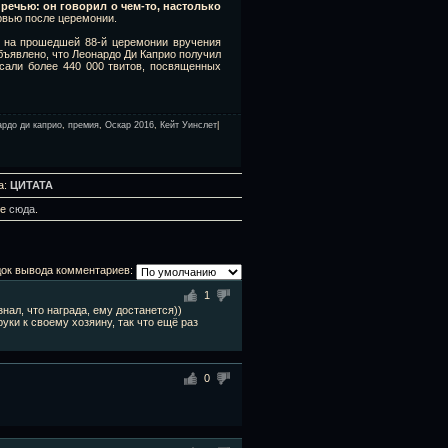
 речью: он говорил о чем-то, настолько
ервью после церемонии.
, на прошедшей 88-й церемонии вручения
объявлено, что Леонардо Ди Каприо получил
исали более 440 000 твитов, посвященных
ардо ди каприо
,
премия
,
Оскар 2016
,
Кейт Уинслет
|
а:
ЦИТАТА
те
сюда
.
ок вывода комментариев:
1
нал, что награда, ему достанется))
уки к своему хозяину, так что ещё раз
0