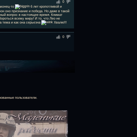
0
аконец-то
6 лет кропотливой и
он оно признание и победа. Но даже в такой
ьный вопрос в настоящее время. Климат
бороться всему миру! И то, что Лео не
та тема и как она серьезна
Хвалю!!!
0
рованные пользователи.