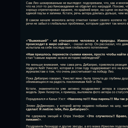
Сам Лео шокированным не выглядел: подозреваем, что, как и многие
что на этот-то раз Киноакадемия не обделит его наградой. Похоже, ч
хорошо отрепетировал заранее, по крайней мере, на сцене он выгля
единой паузы и запинки. Кстати, речь актера длилась дольше, чем мо
В самом начале монолога актер отметил талант своего коллеги по
речи не забыл о глобальных проблемах, которым уделяет так много 
«
"Выживший" - об отношениях человека и природы. Изменен
происходит в мире сейчас
», - сказал актер. Он рассказал, что 
испытала на себе последствия глобального потепления:
«Нам пришлось перенести съемки южнее, просто чтобы найти 
стал "самым жарким за всю историю наблюдений".
Не меньше внимания, чем сама речь ДиКаприо, привлекла реакция 
подруги Кейт Уинслет, которая в этом году поддерживает его на вс
журналистам о том, что очень рассчитывает на победу Лео.
Пока ДиКаприо говорил, Уинслет явно была тронута до глубины душ
обнимающихся на радость поклонникам Кейт и Лео.
Кстати, знаменитости уже активно поздравляют актера в социа
модель Эрин Хизертон, к примеру, выложила фото актера со статуэтк
Порадовался и Канье Уэст: «
Наконец-то!!! Наш парень!!! Мы так ра
Эллен ДеДженерес, у которой актер недавно побывал на шоу, нап
сделал! Я люблю тебя, Лео ДиКаприо!
».
Не сдержала эмоций и Опра Уинфри: «
Это случилось!! Браво
пижаме!
».
Поздравили Леонардо и другие звезды, а его мама Ирмелин поделила