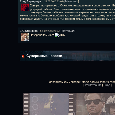
2
♥ღАврораღ♥
[
Материал
]
(29.02.2016 23:08)
Еще раз поздравляю с Оскаром, награда нашла своего героя! Н
усердной работы, 6 лет замечательных и сильных фильмов - и в
ситуации Лео не забывает главного - перевести тему на актуал
меняется и это большая проблема, с которой предстоит столкнуться и 
перестает делать на это акценты, говорит лишь о том, как важна ему э
1
Солнышко
[
Материал
]
(29.02.2016 21:07)
Поздравляем Лео!
Сумеречные новости
Добавлять комментарии могут только зарегистри
[
Регистрация
|
Вход
]