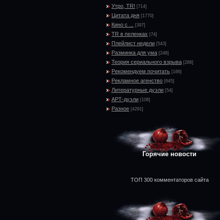
Утро, TR!
[714]
Цитата дня
[1770]
Кино с ...
[397]
TR в пеленках
[74]
Плейлист недели
[543]
Разминка для ума
[248]
Теория сериального взрыва
[288]
Рекомендуем почитать
[166]
Рекламное агенство
[645]
Литературные дуэли
[54]
АРТ-дуэли
[108]
Разное
[4291]
Горячие новости
ТОП 300 комментаторов сайта