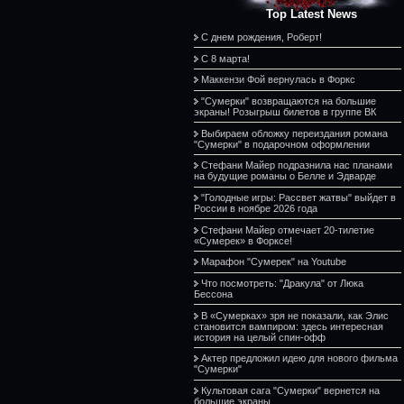
Top Latest News
С днем рождения, Роберт!
С 8 марта!
Маккензи Фой вернулась в Форкс
"Сумерки" возвращаются на большие
экраны! Розыгрыш билетов в группе ВК
Выбираем обложку переиздания романа
"Сумерки" в подарочном оформлении
Стефани Майер подразнила нас планами
на будущие романы о Белле и Эдварде
"Голодные игры: Рассвет жатвы" выйдет в
России в ноябре 2026 года
Стефани Майер отмечает 20-тилетие
«Сумерек» в Форксе!
Марафон "Сумерек" на Youtube
Что посмотреть: "Дракула" от Люка
Бессона
В «Сумерках» зря не показали, как Элис
становится вампиром: здесь интересная
история на целый спин-офф
Актер предложил идею для нового фильма
"Сумерки"
Культовая сага "Сумерки" вернется на
большие экраны