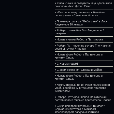
Ушла из жизни создательница «Дневников
вампира» Лиза Джейн Смит
«Вампиры живут вечно» - юбилейное
переиздание «Сумеречной саги»
Премьера фильма "Люби меня" в Лос-
Анджелесе 28 января
Роберт с семьёй в Лос-Анджелесе 3
февраля
Новые снимки Роберта Паттинсона
Роберт Паттинсон на вечере The National
board of review 7 января
Новые фото Роберта Паттинсона и
Кристен Стюарт
С Новым годом!
С днем рождения, Стефани Майер!
Новые фото Роберта Паттинсона и
Кристен Стюарт
Компьютерный гений Рами Малек карает
убийц своей жены в трейлере триллера
«Любитель»
Роберт Паттинсон пополнил актёрский
состав нового фильма Кристофера Нолана
Скука или проницательный триллер?
Сериал «Агентство» с Майклом
Фассбендером разделил критиков