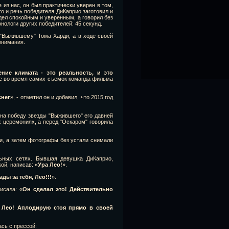
 из нас, он был практически уверен в том,
то и речь победителя ДиКаприо заготовил и
дел спокойным и уверенным, а говорил без
нологи других победителей: 45 секунд.
 "Выжившему" Тома Харди, а в ходе своей
внимания.
ие климата - это реальность, и это
даже во время самих съемок команда фильма
снег
», - отметил он и добавил, что 2015 год
на победу звезды "Выжившего" его давней
ех церемониях, а перед "Оскаром" говорила
и, а затем фотографы без устали снимали
льных сетях. Бывшая девушка ДиКаприо,
ой, написав: «
Ура Лео!
».
ды за тебя, Лео!!!
».
исала: «
Он сделал это! Действительно
, Лео! Аплодирую стоя прямо в своей
сь с прессой: