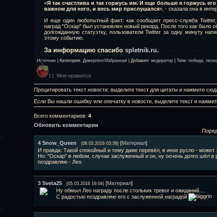
«
Я так счастлива и так горжусь им. И еще больше я горжусь его
важном для него, и весь мир прислушался
», - сказала она в инт
И еще один любопытный факт: как сообщает пресс-служба Twitter
наград "Оскар" был установлен новый рекорд. После того как было 
долгожданную статуэтку, пользователи Twitter за одну минуту нап
этому cобытию.
За информацию спасибо
spletnik.ru
.
Источник
|
Категория
:
Дивергент/Избранная
|
Добавил
:
модератор
|
Теги
:
победа
,
леон
Мне нравится
11
Процитировать текст новости: выделите текст для цитаты и нажмите сюд
Если Вы нашли ошибку или опечатку в новости, выделите текст и нажми
Всего комментариев
:
4
Обновить комментарии
Поряд
4
Snow_Queen
[
Материал
]
(08.03.2016 03:38)
И правда: Такой спокойный и тему даже перевёл, в иное русло - может з
Но: "Оскар" в любом, случае заслуженный и он, ну оочень долго шёл в р
поздравляю - Лео.
3
Sveta25
[
Материал
]
(05.03.2016 16:04)
Ну обмыл Лео награду после стольких тревог и ожиданий....
С радостью поздравляю его с заслуженной наградой