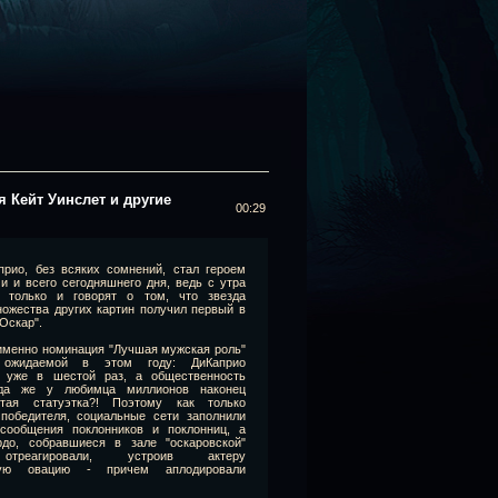
 Кейт Уинслет и другие
00:29
прио, без всяких сомнений, стал героем
 и всего сегодняшнего дня, ведь с утра
только и говорят о том, что звезда
ножества других картин получил первый в
Оскар".
 именно номинация "Лучшая мужская роль"
ожидаемой в этом году: ДиКаприо
я уже в шестой раз, а общественность
гда же у любимца миллионов наконец
отая статуэтка?! Поэтому как только
победителя, социальные сети заполнили
сообщения поклонников и поклонниц, а
рдо, собравшиеся в зале "оскаровской"
отреагировали, устроив актеру
ьную овацию - причем аплодировали