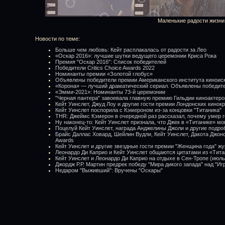
Маленькие радости жизни
Новости по теме:
Больше чем любовь: Кейт расплакалась от радости за Лео
«Оскар 2016»: лучшие шутки ведущего церемонии Криса Рока
Премия "Оскар 2016": Список победителей
Победители Critics Choice Awards 2022
Номинанты премии «Золотой глобус»
Объявлены победители премии Американского института киноиск
«Корона» — лучший драматический сериал. Объявлены победит
«Эмми-2021»: Номинанты 73-й церемонии
"Черная пантера" завоевала главную премию Гильдии киноактеро
Кейт Уинслет, Джуд Лоу и другие гости премии Лондонских кинок
Кейт Уинслет поспорила с Кэмероном из-за концовки "Титаника"
THR: Джеймс Кэмерон в очередной раз рассказал, почему умер 
Ну наконец-то: Кейт Уинслет признала, что Джек в «Титанике» мо
Поцелуй Кейт Уинслет, награда Анджелины Джоли и другие подроб
Брайс Даллас Ховард, Шейлин Вудли, Кейт Уинслет, Дакота Джонс
Awards
Кейт Уинслет и другие звездные гости премии "Женщина года" жу
Леонардо Ди Каприо и Кейт Уинслет общаются цитатами из «Тита
Кейт Уинслет и Леонардо Ди Каприо на отдыхе в Сен-Тропе (июль
Джордж Р.Р. Мартин предрек победу "Мира дикого запада" над "Иг
Недаром "Выживший": Вручены "Оскары"