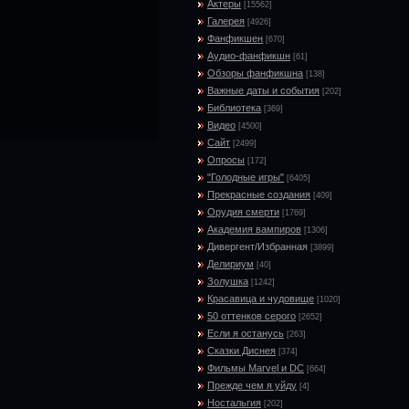
Актеры
[15562]
Галерея
[4926]
Фанфикшен
[670]
Аудио-фанфикшн
[61]
Обзоры фанфикшна
[138]
Важные даты и события
[202]
Библиотека
[369]
Видео
[4500]
Сайт
[2499]
Опросы
[172]
"Голодные игры"
[6405]
Прекрасные создания
[409]
Орудия смерти
[1769]
Академия вампиров
[1306]
Дивергент/Избранная
[3899]
Делириум
[40]
Золушка
[1242]
Красавица и чудовище
[1020]
50 оттенков серого
[2652]
Если я останусь
[263]
Сказки Диснея
[374]
Фильмы Marvel и DC
[664]
Прежде чем я уйду
[4]
Ностальгия
[202]