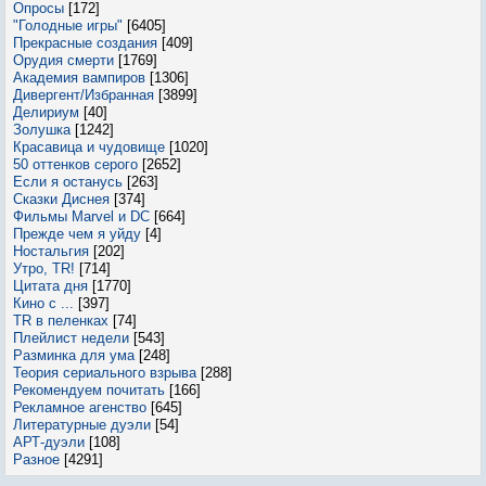
Опросы
[172]
"Голодные игры"
[6405]
Прекрасные создания
[409]
Орудия смерти
[1769]
Академия вампиров
[1306]
Дивергент/Избранная
[3899]
Делириум
[40]
Золушка
[1242]
Красавица и чудовище
[1020]
50 оттенков серого
[2652]
Если я останусь
[263]
Сказки Диснея
[374]
Фильмы Marvel и DC
[664]
Прежде чем я уйду
[4]
Ностальгия
[202]
Утро, TR!
[714]
Цитата дня
[1770]
Кино с ...
[397]
TR в пеленках
[74]
Плейлист недели
[543]
Разминка для ума
[248]
Теория сериального взрыва
[288]
Рекомендуем почитать
[166]
Рекламное агенство
[645]
Литературные дуэли
[54]
АРТ-дуэли
[108]
Разное
[4291]