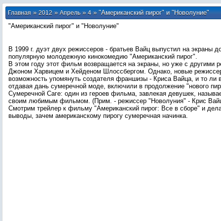
»
»
»
» "Американский пирог" и "Новолуние"
Главная
2012
Апрель
4
"Американский пирог" и "Новолуние"
В 1999 г. дуэт двух режиссеров - братьев Вайц выпустил на экраны 
популярную молодежную кинокомедию "Американский пирог".
В этом году этот фильм возвращается на экраны, но уже с другими 
Джоном Харвицем и Хейденом Шлоссбергом. Однако, новые режиссе
возможность упомянуть создателя франшизы - Криса Вайца, и то ли в
отдавая дань сумеречной моде, включили в продолжение "нового пир
Сумеречной Саге: один из героев фильма, завлекая девушек, называ
своим любимым фильмом. (Прим. - режиссер "Новолуния" - Крис Вайц
Смотрим трейлер к фильму "Американский пирог: Все в сборе" и дел
выводы, зачем американскому пирогу сумеречная начинка.