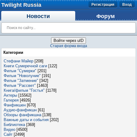
Twilight Russia
Регистрация
Вход
Новости
Форум
Войти через uID
Старая форма входа
Категории
Стефани Майер
[208]
Книги Сумеречной саги
[122]
Фильм "Сумерки"
[201]
Фильм "Новолуние"
[191]
Фильм "Затмение"
[342]
Фильм "Рассвет"
[1463]
Книга/фильм "Гостья"
[1178]
Актеры
[15562]
Галерея
[4926]
Фанфикшен
[670]
Аудио-фанфикшн
[61]
Обзоры фанфикшна
[138]
Важные даты и события
[202]
Библиотека
[369]
Видео
[4500]
Сайт
[2499]