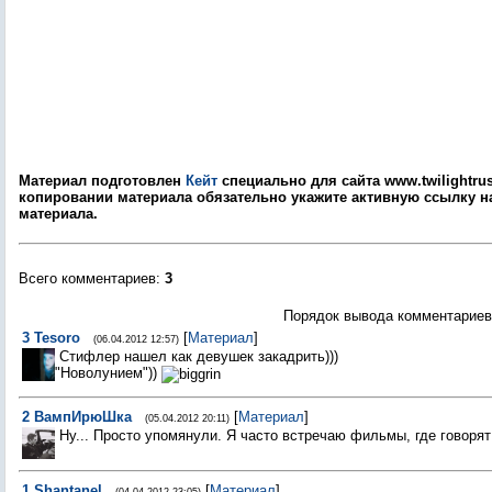
Материал подготовлен
Кейт
специально для сайта www.twilightrus
копировании материала обязательно укажите активную ссылку на
материала.
Всего комментариев
:
3
Порядок вывода комментариев
3
Tesoro
[
Материал
]
(06.04.2012 12:57)
Стифлер нашел как девушек закадрить)))
"Новолунием"))
2
ВампИpюШка
[
Материал
]
(05.04.2012 20:11)
Ну... Просто упомянули. Я часто встречаю фильмы, где говорят
1
Shantanel
[
Материал
]