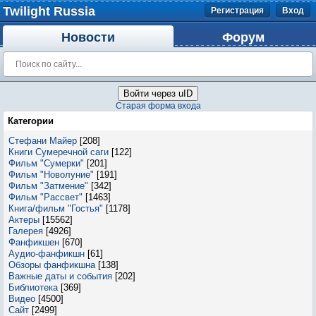
Twilight Russia
Регистрация
Вход
Новости
Форум
Войти через uID
Старая форма входа
Категории
Стефани Майер
[208]
Книги Сумеречной саги
[122]
Фильм "Сумерки"
[201]
Фильм "Новолуние"
[191]
Фильм "Затмение"
[342]
Фильм "Рассвет"
[1463]
Книга/фильм "Гостья"
[1178]
Актеры
[15562]
Галерея
[4926]
Фанфикшен
[670]
Аудио-фанфикшн
[61]
Обзоры фанфикшна
[138]
Важные даты и события
[202]
Библиотека
[369]
Видео
[4500]
Сайт
[2499]