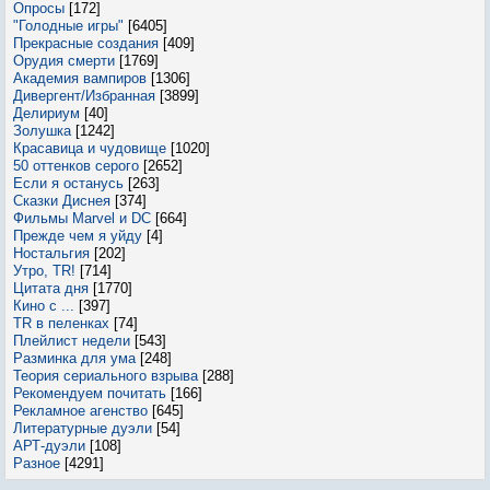
Опросы
[172]
"Голодные игры"
[6405]
Прекрасные создания
[409]
Орудия смерти
[1769]
Академия вампиров
[1306]
Дивергент/Избранная
[3899]
Делириум
[40]
Золушка
[1242]
Красавица и чудовище
[1020]
50 оттенков серого
[2652]
Если я останусь
[263]
Сказки Диснея
[374]
Фильмы Marvel и DC
[664]
Прежде чем я уйду
[4]
Ностальгия
[202]
Утро, TR!
[714]
Цитата дня
[1770]
Кино с ...
[397]
TR в пеленках
[74]
Плейлист недели
[543]
Разминка для ума
[248]
Теория сериального взрыва
[288]
Рекомендуем почитать
[166]
Рекламное агенство
[645]
Литературные дуэли
[54]
АРТ-дуэли
[108]
Разное
[4291]