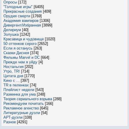
Опросы
[172]
"Голодные игры"
[6405]
Прекрасные создания
[409]
Орудия смерти
[1769]
Академия вампиров
[1306]
Дивергент/Избранная
[3899]
Делириум
[40]
Золушка
[1242]
Красавица и чудовище
[1020]
50 оттенков серого
[2652]
Если я останусь
[263]
Сказки Диснея
[374]
Фильмы Marvel и DC
[664]
Прежде чем я уйду
[4]
Ностальгия
[202]
Утро, TR!
[714]
Цитата дня
[1770]
Кино с ...
[397]
TR в пеленках
[74]
Плейлист недели
[543]
Разминка для ума
[248]
Теория сериального взрыва
[288]
Рекомендуем почитать
[166]
Рекламное агенство
[645]
Литературные дуэли
[54]
АРТ-дуэли
[108]
Разное
[4291]