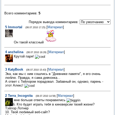
Всего комментариев
:
5
Порядок вывода комментариев:
5
Immortal
[
Материал
]
(08.07.2010 17:25)
Он такой классный
4
anzhelina
[
Материал
]
(08.07.2010 16:29)
Крутой паря!
3
KatyBook
[
Материал
]
(08.07.2010 15:43)
Эка, как мы с ним сошлись в "Дневнике памяти", я его очень
люблю. Правда, я сама девчонка...
А ответ с Тейлором порадовал. Забавный он, однако, парень -
этот Алекс!
2
Terra_Incognita
[
Материал
]
(08.07.2010 14:58)
мне больше ответы понравились
6. Кто будет играть тебя в киноверсии твоей жизни?
Тэйлор Лотнер
10. Твой любимый веб-сайт?