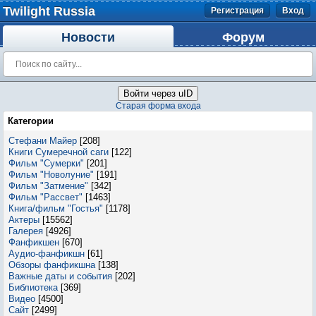
Twilight Russia
Регистрация
Вход
Новости
Форум
Войти через uID
Старая форма входа
Категории
Стефани Майер
[208]
Книги Сумеречной саги
[122]
Фильм "Сумерки"
[201]
Фильм "Новолуние"
[191]
Фильм "Затмение"
[342]
Фильм "Рассвет"
[1463]
Книга/фильм "Гостья"
[1178]
Актеры
[15562]
Галерея
[4926]
Фанфикшен
[670]
Аудио-фанфикшн
[61]
Обзоры фанфикшна
[138]
Важные даты и события
[202]
Библиотека
[369]
Видео
[4500]
Сайт
[2499]