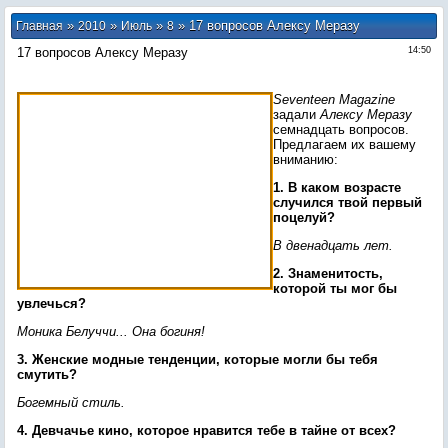
»
»
»
» 17 вопросов Алексу Меразу
Главная
2010
Июль
8
17 вопросов Алексу Меразу
14:50
Seventeen Magazine
задали
Алексу Меразу
семнадцать вопросов.
Предлагаем их вашему
вниманию:
1. В каком возрасте
случился твой первый
поцелуй?
В двенадцать лет.
2. Знаменитость,
которой ты мог бы
увлечься?
Моника Белуччи... Она богиня!
3. Женские модные тенденции, которые могли бы тебя
смутить?
Богемный стиль.
4. Девчачье кино, которое нравится тебе в тайне от всех?