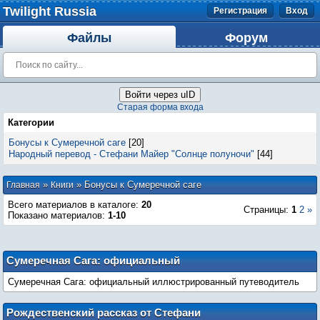
Twilight Russia
Регистрация
Вход
Файлы
Форум
Войти через uID
Старая форма входа
Категории
Бонусы к Сумеречной саге
[20]
Народный перевод - Стефани Майер "Солнце полуночи"
[44]
»
» Бонусы к Сумеречной саге
Главная
Книги
Всего материалов в каталоге
:
20
Страницы
:
1
2
»
Показано материалов
:
1-10
Сумеречная Сага: официальный
иллюстрированный путеводитель
Сумеречная Сага: официальный иллюстрированный путеводитель
Рождественский рассказ от Стефани