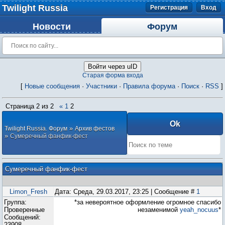
Twilight Russia
Регистрация
Вход
Новости
Форум
Войти через uID
Старая форма входа
[
Новые сообщения
·
Участники
·
Правила форума
·
Поиск
·
RSS
]
Страница
2
из
2
«
1
2
»
Twilight Russia. Форум
Архив фестов
»
Сумеречный фанфик-фест
Сумеречный фанфик-фест
Limon_Fresh
Дата: Среда, 29.03.2017, 23:25 | Сообщение #
1
Группа:
*за невероятное оформление огромное спасибо
Проверенные
незаменимой
yeah_nocuus
*
Сообщений:
23908