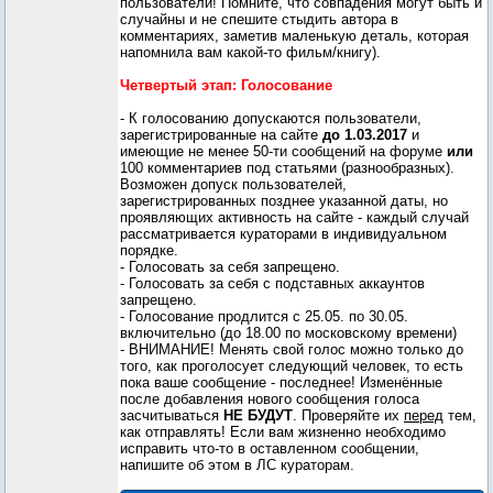
пользователи! Помните, что совпадения могут быть и
случайны и не спешите стыдить автора в
комментариях, заметив маленькую деталь, которая
напомнила вам какой-то фильм/книгу).
Четвертый этап: Голосование
- К голосованию допускаются пользователи,
зарегистрированные на сайте
до 1.03.2017
и
имеющие не менее 50-ти сообщений на форуме
или
100 комментариев под статьями (разнообразных).
Возможен допуск пользователей,
зарегистрированных позднее указанной даты, но
проявляющих активность на сайте - каждый случай
рассматривается кураторами в индивидуальном
порядке.
- Голосовать за себя запрещено.
- Голосовать за себя с подставных аккаунтов
запрещено.
- Голосование продлится с 25.05. по 30.05.
включительно (до 18.00 по московскому времени)
- ВНИМАНИЕ! Менять свой голос можно только до
того, как проголосует следующий человек, то есть
пока ваше сообщение - последнее! Изменённые
после добавления нового сообщения голоса
засчитываться
НЕ БУДУТ
. Проверяйте их
перед
тем,
как отправлять! Если вам жизненно необходимо
исправить что-то в оставленном сообщении,
напишите об этом в ЛС кураторам.