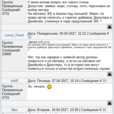
Группа:
У меня возник вопрос вот какого плана:
Проверенные
Допустим, заявка: море, солнце, лето, персонажи на
Сообщений:
выбор автора.
4731
На обложке Э/Б в бикини под пальмой. Имеет ли
право автор написать о горячих дайверах Джаспере и
Джейкобе, упомянув в паре предложений Э/Б ?
Дата: Понедельник, 03.04.2017, 11:22 | Сообщение #
Limon_Fresh
32
Группа:
Цитата
kotЯ
(
)
На обложке Э/Б в бикини под пальмой. Имеет ли право автор написать о
Проверенные
горячих дайверах Джаспере и Джейкобе, упомянув в паре предложений Э/Б
Сообщений:
?
23908
Нет, так как наравне с заявкой автор должен
опираться и на обложку, и если на обложке нет
Джейкоба и Джаспера, то в истории они могут
появиться только в качестве второстепенных героев.
kotЯ
Дата: Пятница, 07.04.2017, 15:14 | Сообщение #
33
Группа:
Эх, печаль.
Проверенные
Сообщений:
4731
Эlиs
Дата: Вторник, 18.04.2017, 23:28 | Сообщение #
34