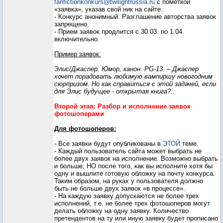
fanfictionkonkurs@twilightrussia.ru
с пометкой
«заявка», указав свой ник на сайте.
- Конкурс анонимный. Разглашение авторства заявок
запрещено.
- Прием заявок продлится с 30.03. по 1.04.
включительно.
Пример заявок:
Элис/Джаспер. Юмор, канон. PG-13. – Джаспер
хочет порадовать любимую вампиршу новогодним
сюрпризом. Но как справиться с этой задачей, если
для Элис будущее - открытая книга?..
Второй этап: Разбор и исполнение заявок
фотошоперами
Для фотошоперов:
- Все заявки будут опубликованы в
ЭТОЙ
теме.
- Каждый пользователь сайта может выбрать не
более двух заявок на исполнение. Возможно выбрать
и больше, НО после того, как вы исполните хотя бы
одну и вышлите готовую обложку на почту конкурса.
Таким образом, на руках у пользователя должно
быть не больше двух заявок «в процессе».
- На каждую заявку допускаются не более трех
исполнений, т.е. не более трех фотошоперов могут
делать обложку на одну заявку. Количество
претендентов на ту или иную заявку будет прописано