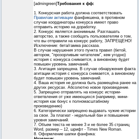
[admingreen]
Требования к фф:
1. Конкурсная работа должна соответствовать
Правилам активации
фанфикшена, в противном
случае координаторы конкурса имеют право
отправить историю на доработку.
2. Конкурс является анонимным. Разглашать
авторство, а также сообщать пользователям о том,
что вы отправили на конкурс работу, ЗАПРЕЩЕНО!
Исключение: бета/гамма рассказа.
В случае нарушения этого пункта правил (бетой,
автором, "прозорливым читателем", кем угодно)
история с конкурса снимается, а виновному будет
повышен уровень замечаний.
3. Агитация запрещена. В случае обнаружения факта
агитации история с конкурса снимается, а виновному
будет повышен уровень замечаний.
4. Ваша история не должна быть размещёна ранее на
других ресурсах. Абсолютно новое произведение.
5. Запрещено отправлять на конкурс истории-
ответвления от уже имеющихся (например, мини-
история как бонус к полномасштабному
произведению)
6. Категорически запрещено выдавать чужие истории
за свои. За плагиат - недельный бан и повышение
уровня замечаний.
7. Объем текста не менее 3 и не более 35 страниц
Word, размер – 12, шрифт - Times New Roman.
8. Оформление шапки фанфика:
Название: