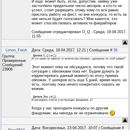
И еще: может быть, если, допустим, заявку уже
застолбило предельное число авторов, а кто-то не
успел, стоит разрешить этому кому-то всё равно
прислать работу на фест, но вне конкурса, то есть за
нее нельзя будет голосовать? Мне кажется, это
может способствовать активности фикрайтеров.
Сообщение отредактировал
O_Q
-
Среда, 19.04.2017,
11:55
Limon_Fresh
Дата: Среда, 19.04.2017, 12:21 | Сообщение #
36
Группа:
Цитата
O_Q
(
)
И это никак не зависит от количества обложек, сделанных по этой заявке?
Проверенные
Сообщений:
Этот момент пока не обсуждался, потому что такой
23908
ситуации с обложками пока нет. Будем думать (и
корректировать данный момент) по итогу приема
обложек. У шоперов есть еще 5 дней, время мало, но
есть, поэтому пока ничего конкретного сказать не
можем.
Цитата
Эlиs
(
)
И расширить список участвующих фандомов, а?
Когда у нас проходили конкурсы по другим
фандомам, мы никогда их не ограничивали
Дата: Воскресенье, 23.04.2017, 10:07 | Сообщение #
Дина0614