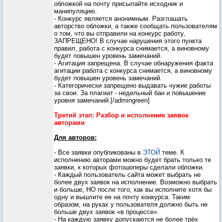
обложкой на почту присылайте исходник и
манипуляцию.
- Конкурс является анонимным. Разглашать
авторство обложки, а также сообщать пользователям
о том, что вы отправили на конкурс работу,
ЗАПРЕЩЕНО! В случае нарушения этого пункта
правил, работа с конкурса снимается, а виновному
будет повышен уровень замечаний.
- Агитация запрещена. В случае обнаружения факта
агитации работа с конкурса снимается, а виновному
будет повышен уровень замечаний.
- Категорически запрещено выдавать чужие работы
за свои. За плагиат - недельный бан и повышение
уровня замечаний.[/admingreen]
Третий этап: Разбор и исполнение заявок
авторами
Для авторов:
- Все заявки опубликованы в
ЭТОЙ
теме. К
исполнению авторами можно будет брать только те
заявки, к которых фотошоперы сделали обложки.
- Каждый пользователь сайта может выбрать не
более двух заявок на исполнение. Возможно выбрать
и больше, НО после того, как вы исполните хотя бы
одну и вышлите ее на почту конкурса. Таким
образом, на руках у пользователя должно быть не
больше двух заявок «в процессе».
- На каждую заявку допускаются не более трёх