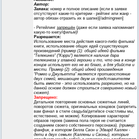
Автор:
Заявка:
номер и полное описание (если в заявке
отсутствуют какие-то критерии - рейтинг или жанр -
автор обязан отразить их в шапке)[/admingreen]
- Ретейлинг
запрещён
(даже если заявка напоминает
какую-то книгу/фильм)!
Разрешается:
Использование места действия какого-либо фильма/
книги, использование общих идей существующих
произведений
(пример (1): общей идеей фильма
“Телекинез” (“Кэрри”) является наличие дара
телекинеза у главной героини и то, что она в конце
концов использует его не во благо, а для убийств и
мести. Пример (2): общей идеей произведения
“Ромео и Джульетта” является противостояние
двух семей, мешающее двум их представителям
быть вместе - это использовать разрешено, но на
данной основе должен строиться совершенно новый
сюжет)
.
Запрещено:
Детальное повторение основных сюжетных линий,
поворотов сюжета, оригинальных концовок (запретить
вам финал в стиле свадьба/дети/все счастливы мы,
естественно, не можем). Копирование характеров/
образов героев (замена пола героя не считается
созданием своего собственного персонажа).
(пример:
фанфик, в котором Белла Свон и Эдвард Каллен -
дети в двух семьях (Каллены и Своны), которые