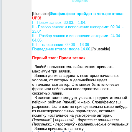
воедино!
[bluetable]
Фанфик-фест пройдет в четыре этапа:
UPD!
I - Прием заявок: 30.03. - 1.04.
II - Разбор заявок и исполнение шоперами: 02.04. -
23.04
III - Разбор заявок и исполнение авторами: 24.04 -
04.06.
IIII - Голосование: 09.06. - 13.06.
Подведение итогов: после 14.06.
[/bluetable]
Первый этап: Прием заявок
- Любой пользователь сайта может прислать
максимум три заявки.
- Заявка должна задавать некоторые начальные
условия, от которых в дальнейшем будет
отталкиваться автор. Это может быть ключевая
фраза или небольшая последовательность
сюжетных линий.
- В заявке также следует указать предпочтительный
пейринг, рейтинг (любой) и жанр. Слэш/фемслэш
разрешен. Если вам не принципиальны какие-нибудь
из вышеперечисленных параметров, оставьте
пометку «остальное на усмотрение автора».
Персонаж1 | персонаж2 - дружеские отношения
Персонаж1 / персонаж2 - романтические отношения
- Заявки присылать на почту