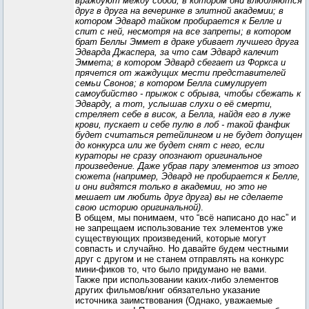
враждуют между собой; в котором они влюбляются
друг в друга на вечеринке в элитной академии; в
котором Эдвард тайком пробирается к Белле и
спит с ней, несмотря на все запреты; в котором
брат Беллы Эммет в драке убивает лучшего друга
Эдварда Джаспера, за что сам Эдвард калечит
Эммета; в котором Эдвард сбегает из Форкса и
прячется от жаждущих мести представителей
семьи Свонов; в котором Белла симулирует
самоубийство - прыжок с обрыва, чтобы сбежать к
Эдварду, а тот, услышав слухи о её смерти,
стреляет себе в висок, а Белла, найдя его в луже
крови, пускает и себе пулю в лоб - такой фанфик
будет считаться ретейлингом и не будет допущен
до конкурса или же будет снят с него, если
кураторы не сразу опознают оригинальное
произведение. Даже убрав пару элементов из этого
сюжета (например, Эдвард не пробирается к Белле,
и они видятся только в академии, но это не
мешает им любить друг друга) вы не сделаете
свою историю оригинальной)
.
В общем, мы понимаем, что “всё написано до нас” и
не запрещаем использование тех элементов уже
существующих произведений, которые могут
совпасть и случайно. Но давайте будем честными
друг с другом и не станем отправлять на конкурс
мини-фиков то, что было придумано не вами.
Также при использовании каких-либо элементов
других фильмов/книг обязательно указание
источника заимствования (Однако, уважаемые