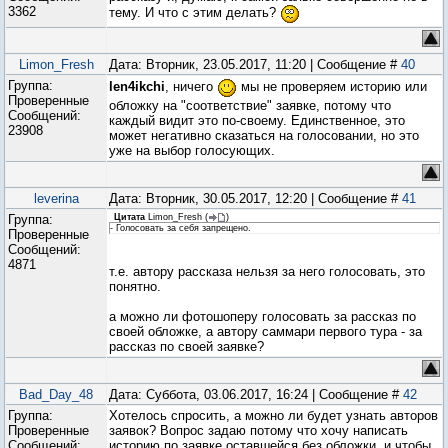
3362
тему. И что с этим делать?
Limon_Fresh
Дата: Вторник, 23.05.2017, 11:20 | Сообщение #
40
Группа:
len4ikchi
, ничего
мы не проверяем историю или
Проверенные
обложку на "соответствие" заявке, потому что
Сообщений:
каждый видит это по-своему. Единственное, это
23908
может негативно сказаться на голосовании, но это
уже на выбор голосующих.
leverina
Дата: Вторник, 30.05.2017, 12:20 | Сообщение #
41
Группа:
Цитата
Limon_Fresh
(
)
- Голосовать за себя запрещено.
Проверенные
Сообщений:
4871
т.е. автору рассказа нельзя за него голосовать, это
понятно.
а можно ли фотошоперу голосовать за рассказ по
своей обложке, а автору саммари первого тура - за
рассказ по своей заявке?
Bad_Day_48
Дата: Суббота, 03.06.2017, 16:24 | Сообщение #
42
Группа:
Хотелось спросить, а можно ли будет узнать авторов
Проверенные
заявок? Вопрос задаю потому что хочу написать
Сообщений:
историю по заявке оставшейся без обложки, и чтобы