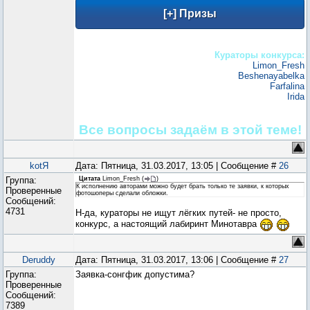
Кураторы конкурса:
Limon_Fresh
Beshenayabelka
Farfalina
Irida
Все вопросы задаём в этой теме!
kotЯ
Дата: Пятница, 31.03.2017, 13:05 | Сообщение #
26
Группа:
Цитата
Limon_Fresh
(
)
К исполнению авторами можно будет брать только те заявки, к которых
Проверенные
фотошоперы сделали обложки.
Сообщений:
4731
Н-да, кураторы не ищут лёгких путей- не просто,
конкурс, а настоящий лабиринт Минотавра
Deruddy
Дата: Пятница, 31.03.2017, 13:06 | Сообщение #
27
Группа:
Заявка-сонгфик допустима?
Проверенные
Сообщений:
7389