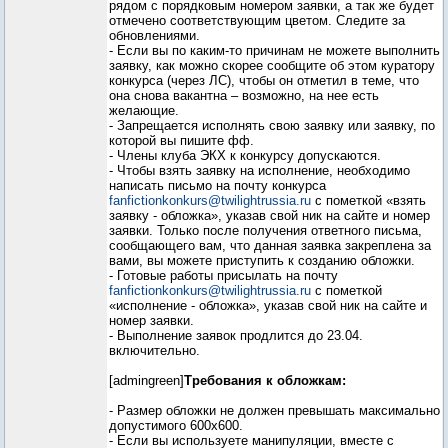
рядом с порядковым номером заявки, а так же будет
отмечено соответствующим цветом. Следите за
обновлениями.
- Если вы по каким-то причинам не можете выполнить
заявку, как можно скорее сообщите об этом куратору
конкурса (через ЛС), чтобы он отметил в теме, что
она снова вакантна – возможно, на нее есть
желающие.
- Запрещается исполнять свою заявку или заявку, по
которой вы пишите фф.
- Члены клуба ЭКХ к конкурсу допускаются.
- Чтобы взять заявку на исполнение, необходимо
написать письмо на почту конкурса
fanfictionkonkurs@twilightrussia.ru
с пометкой «взять
заявку - обложка», указав свой ник на сайте и номер
заявки. Только после получения ответного письма,
сообщающего вам, что данная заявка закреплена за
вами, вы можете приступить к созданию обложки.
- Готовые работы присылать на почту
fanfictionkonkurs@twilightrussia.ru
с пометкой
«исполнение - обложка», указав свой ник на сайте и
номер заявки.
- Выполнение заявок продлится до 23.04.
включительно.
[admingreen]
Требования к обложкам:
- Размер обложки не должен превышать максимально
допустимого 600х600.
- Если вы используете манипуляции, вместе с