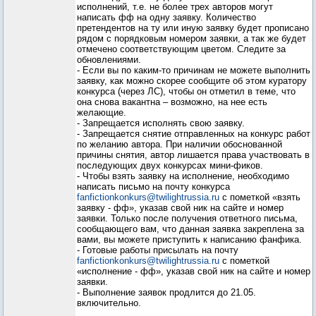
исполнений, т.е. не более трех авторов могут
написать фф на одну заявку. Количество
претендентов на ту или иную заявку будет прописано
рядом с порядковым номером заявки, а так же будет
отмечено соответствующим цветом. Следите за
обновлениями.
- Если вы по каким-то причинам не можете выполнить
заявку, как можно скорее сообщите об этом куратору
конкурса (через ЛС), чтобы он отметил в теме, что
она снова вакантна – возможно, на нее есть
желающие.
- Запрещается исполнять свою заявку.
- Запрещается снятие отправленных на конкурс работ
по желанию автора. При наличии обоснованной
причины снятия, автор лишается права участвовать в
последующих двух конкурсах мини-фиков.
- Чтобы взять заявку на исполнение, необходимо
написать письмо на почту конкурса
fanfictionkonkurs@twilightrussia.ru
с пометкой «взять
заявку - фф», указав свой ник на сайте и номер
заявки. Только после получения ответного письма,
сообщающего вам, что данная заявка закреплена за
вами, вы можете приступить к написанию фанфика.
- Готовые работы присылать на почту
fanfictionkonkurs@twilightrussia.ru
с пометкой
«исполнение - фф», указав свой ник на сайте и номер
заявки.
- Выполнение заявок продлится до 21.05.
включительно.