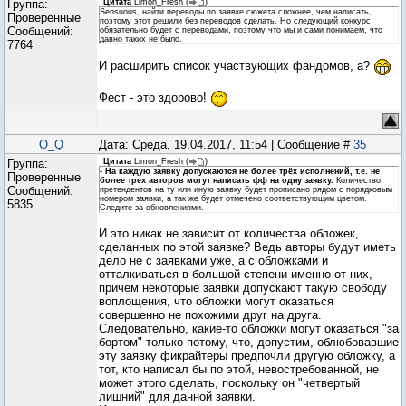
Группа:
Цитата
Limon_Fresh
(
)
Sensuous, найти переводы по заявке сюжета сложнее, чем написать,
Проверенные
поэтому этот решили без переводов сделать. Но следующий конкурс
Сообщений:
обязательно будет с переводами, поэтому что мы и сами понимаем, что
давно таких не было.
7764
И расширить список участвующих фандомов, а?
Фест - это здорово!
O_Q
Дата: Среда, 19.04.2017, 11:54 | Сообщение #
35
Группа:
Цитата
Limon_Fresh
(
)
- На каждую заявку допускаются не более трёх исполнений, т.е. не
Проверенные
более трех авторов могут написать фф на одну заявку.
Количество
Сообщений:
претендентов на ту или иную заявку будет прописано рядом с порядковым
номером заявки, а так же будет отмечено соответствующим цветом.
5835
Следите за обновлениями.
И это никак не зависит от количества обложек,
сделанных по этой заявке? Ведь авторы будут иметь
дело не с заявками уже, а с обложками и
отталкиваться в большой степени именно от них,
причем некоторые заявки допускают такую свободу
воплощения, что обложки могут оказаться
совершенно не похожими друг на друга.
Следовательно, какие-то обложки могут оказаться "за
бортом" только потому, что, допустим, облюбовавшие
эту заявку фикрайтеры предпочли другую обложку, а
тот, кто написал бы по этой, невостребованной, не
может этого сделать, поскольку он "четвертый
лишний" для данной заявки.