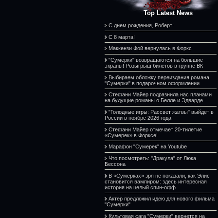
Top Latest News
С днем рождения, Роберт!
С 8 марта!
Маккензи Фой вернулась в Форкс
"Сумерки" возвращаются на большие
экраны! Розыгрыш билетов в группе ВК
Выбираем обложку переиздания романа
"Сумерки" в подарочном оформлении
Стефани Майер подразнила нас планами
на будущие романы о Белле и Эдварде
"Голодные игры: Рассвет жатвы" выйдет в
России в ноябре 2026 года
Стефани Майер отмечает 20-тилетие
«Сумерек» в Форксе!
Марафон "Сумерек" на Youtube
Что посмотреть: "Дракула" от Люка
Бессона
В «Сумерках» зря не показали, как Элис
становится вампиром: здесь интересная
история на целый спин-офф
Актер предложил идею для нового фильма
"Сумерки"
Культовая сага "Сумерки" вернется на