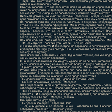
– видя, что Эммет хочет возразить, Рози положила указательный пал
котик, иначе пожалеешь потом.
Стоит ли говорить, что нас всех потащили в кинотеатр, не спрашивая 
какие бы аргументы не приводил, меня все равно вытащили из дома. 
всё сказано. Кто из парней по собственному желанию пойдет смотреть
Фильмом девушки, конечно же, остались довольны. Выходя из киноте
дело смахивая слезу. Мы же с парнями оставили свои комментарии пр
На обратном пути мы, как обычно, заскочили в пиццерию, находящу
столик и к нам подошла официантка. Мы быстро сделали заказ, даже
бывали, что меню знали наизусть. Я не был настроен на болтовню, поэ
парочки. Конечно, что же еще делать пятничным вечером? Вре
нормальных отношений, но я быстро душил в себе такие мысли, напо
все то, к чему я не готов – к душевной близости со своей подругой.
Нам принесли наш заказ, отвлекая меня от своих хмурых мыслей. Мы 
- О! Посмотрите! – воскликнула Розали. – Это же Белла!
«Они что, издеваются?» И так настроение паршивое, а девчонки решил
и увидел Беллу, идущую к выходу. Она не услышала восклицания Роза
она слушала музыку.
Элис вскочила и помчалась к Белле. Одно было странно, она уже недел
нашей компании она не появлялась.
С нашего места можно было увидеть удивление на ее лице, когда она 
уж эти женские штучки!) и Элис схватила Беллу за руку и потащила к 
- Привет, ребята! – поприветствовала она нас. Мы ей ответили. Я д
Розали чмокнула в ее щеку, потом она подошла к Эммету и подн
рукопожатия, я увидел то, что повергло меня в шок: они одинаково 
движений пальцами, означавшую нечто вроде приветствия.
- Ты должен мне 10 баксов, Эм, - довольно сказала Белла.
- Так его! - воскликнул Джаспер. - Молодец!
Эм с удивлением на лице протянул ей десятку, она улыбаясь и запих
наблюдал за этой сценой. Розали, заметив мое состояние, решила поя
- Они с Эмметом на днях поспорили, что он ей покажет ваше детское 
помнит?!» - И в следующий раз, когда они встретятся, она повторит 
повернулась к Белле. – Молодец, девочка!
Они дали «пять» друг другу.
- Ты здесь была одна? – спросила Элис.
- Нет, с Анджелой и ее парнем Беном, - ответила Белла. Наверно 
собиралась объяснять. – Но я уже ухожу.