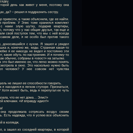
седку.
второй день как живет у меня, поэтому она
ах, да? – решил я поддразнить сестру.
 привезти, а также объяснила, где ее найти.
ез проблем. У Элис тоже хранился комплект
с нами злую шутку, подарив квартиры,
 потому что у нас общие друзья, так еще и
ли свой поступок тем, что мы с ней всегда
самом деле, я не особо был против такого
, доносившийся с кухни. Я зашел и увидел
ка и, конечно же, кеды. Странная какая-то
юбке я ее никогда не видел и постоянно эти
т, какие обуть по настроению. И я почему-то
как обычно, собраны в «хвост» на затылке.
а это был именно он, что легко можно понять
смотрела в окно. Это насколько нужно быть
шел человек? У нее совсем нет чувства
ель не лишил ее способности говорить.
ак я находился в легком ступоре. Признаться,
 Хотя может быть, ведь я перепугал ее чуть
азала, что ее нет дома… Элис!»
ей ключами. «И вправду идиот!»
а!
 она продолжала сотрясать воздух своим
. Есть надежда, что я успею все объяснить
ей в колледж.
л, а зашел из соседней квартиры, в которой