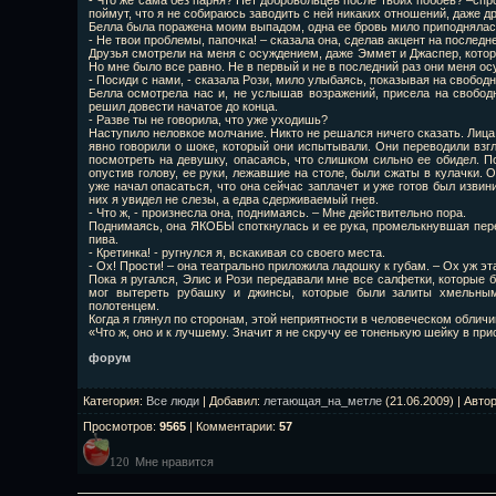
- Что же сама без парня? Нет добровольцев после твоих побоев? –спрос
поймут, что я не собираюсь заводить с ней никаких отношений, даже д
Белла была поражена моим выпадом, одна ее бровь мило приподнялас
- Не твои проблемы, папочка! – сказала она, сделав акцент на последн
Друзья смотрели на меня с осуждением, даже Эммет и Джаспер, котор
Но мне было все равно. Не в первый и не в последний раз они меня ос
- Посиди с нами, - сказала Рози, мило улыбаясь, показывая на свобод
Белла осмотрела нас и, не услышав возражений, присела на свобод
решил довести начатое до конца.
- Разве ты не говорила, что уже уходишь?
Наступило неловкое молчание. Никто не решался ничего сказать. Лиц
явно говорили о шоке, который они испытывали. Они переводили взгл
посмотреть на девушку, опасаясь, что слишком сильно ее обидел. По
опустив голову, ее руки, лежавшие на столе, были сжаты в кулачки. 
уже начал опасаться, что она сейчас заплачет и уже готов был извини
них я увидел не слезы, а едва сдерживаемый гнев.
- Что ж, - произнесла она, поднимаясь. – Мне действительно пора.
Поднимаясь, она ЯКОБЫ споткнулась и ее рука, промелькнувшая пере
пива.
- Кретинка! - ругнулся я, вскакивая со своего места.
- Ох! Прости! – она театрально приложила ладошку к губам. – Ох уж э
Пока я ругался, Элис и Рози передавали мне все салфетки, которые 
мог вытереть рубашку и джинсы, которые были залиты хмельным
полотенцем.
Когда я глянул по сторонам, этой неприятности в человеческом обличи
«Что ж, оно и к лучшему. Значит я не скручу ее тоненькую шейку в при
форум
Категория
:
Все люди
|
Добавил
:
летающая_на_метле
(21.06.2009) |
Авто
Просмотров
:
9565
|
Комментарии
:
57
Мне нравится
120