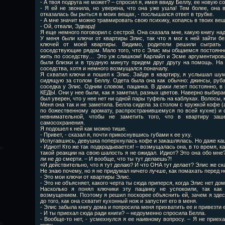
- А твоя подруга не может? – спросил я, имея ввиду Беллу, ее новую со
- Я ей не звонила, но уверена, что она уже ушла! Тем более, она 
отказалась бы рыться в моих вещах, - послышался ответ в трубке.
- А мне значит можно травмировать свою психику, копаясь в твоих вещ
- Ой, отвали, Эдвард!
Я еще немного поговорил с сестрой. Она сказала мне, какую книгу надо
У меня были ключи от квартиры Элис, так что я мог к ней зайти б
ключей от моей квартиры. Видимо, родители решили сыграть 
соседствующие рядом. Мало того, что с Элис мы общаемся постоянно,
жить по соседству… Это уж слишком! Карлайл и Эсме аргументирова
были близки и в трудную минуту придем друг другу на помощь. На 
соседства, хотя и немного возмущался поначалу.
Я схватил ключи и пошел к Элис. Зайдя в квартиру, я услышал шум
сидящую за столом Беллу. Одета была она как обычно: джинсы, рубаш
соседка у Элис. Одним словом, пацанка. В драки лезет постоянно, в 
КЕДЫ. Они у нее были, как я заметил, разных цветов. Наверно выбирае
был уверен, что у нее нет ни одной пары туфель на каблуках. Волосы, 
Меня она так и не заметила. Белла сидела за столом с кружкой кофе (
по божественному аромату, распространившемуся по всей кухне) и 
невнимательной, чтобы не заметить того, что в квартиру за
самосохранения.
Я подошел к ней как можно тише.
- Привет, - сказал я, почти прикоснувшись губами к ее уху.
Испугавшись, девушка поперхнулась кофе и закашлялась. Но даже каш
- Идиот! Кто же так подкрадывается! – возмущалась она, в то время, к
такой реакции на свою шалость я не ожидал. Идиот? Это она обо мне?
ли не до смерти. – И вообще, что ты тут делаешь?!
«И действительно, что я тут делаю? И что ОНА тут делает? Элис же ск
Не знаю почему, но я не придумал ничего лучше, как помахать перед н
- Это мои ключи от квартиры Элис.
- Это не объясняет, какого черта ты сюда приперся, когда Элис нет дом
Насколько я понял ключики эту пацанку не успокоили, так как
возмущением. Поэтому я решил поскорее объяснить ей, зачем я здесь
до того, как она схватит кухонный нож и запустит его в меня.
- Элис забыла книгу дома и попросила меня прихватить ее и привезти 
- И ты приехал сюда ради книги? – недоуменно спросила Белла.
- Вообще-то нет, - усмехнулся я ее наивному вопросу. – Я не приеха