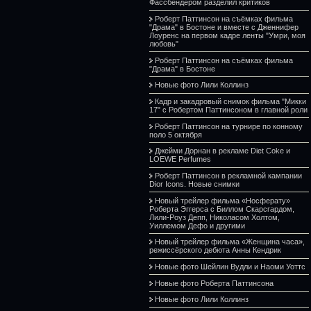
Фассбендером разделил критиков
Роберт Паттинсон на съёмках фильма
"Драма" в Бостоне и вместе с Дженнифер
Лоуренс на первом кадре ленты "Умри, моя
любовь"
Роберт Паттинсон на съёмках фильма
"Драма" в Бостоне
Новые фото Лили Коллинз
Кадр и закадровый снимок фильма "Микки
17" с Робертом Паттинсоном в главной роли
Роберт Паттинсон на турнире по конному
поло 5 октября
Джейми Дорнан в рекламе Diet Coke и
LOEWE Perfumes
Роберт Паттинсон в рекламной кампании
Dior Icons. Новые снимки
Новый трейлер фильма «Носферату»
Роберта Эггерса с Биллом Скарсгардом,
Лили-Роуз Депп, Николасом Холтом,
Уиллемом Дефо и другими
Новый трейлер фильма «Женщина часа»,
режиссёрского дебюта Анны Кендрик
Новые фото Шейлин Вудли и Наоми Уоттс
Новые фото Роберта Паттинсона
Новые фото Лили Коллинз