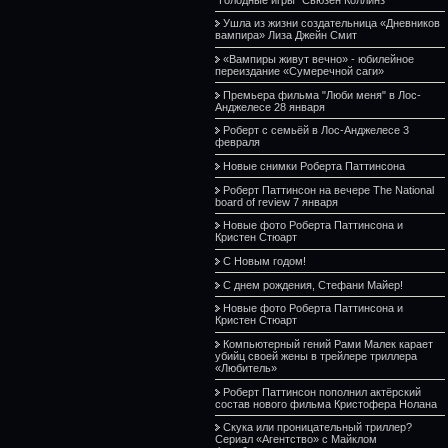
Ушла из жизни создательница «Дневников
вампира» Лиза Джейн Смит
«Вампиры живут вечно» - юбилейное
переиздание «Сумеречной саги»
Премьера фильма "Люби меня" в Лос-
Анджелесе 28 января
Роберт с семьёй в Лос-Анджелесе 3
февраля
Новые снимки Роберта Паттинсона
Роберт Паттинсон на вечере The National
board of review 7 января
Новые фото Роберта Паттинсона и
Кристен Стюарт
С Новым годом!
С днем рождения, Стефани Майер!
Новые фото Роберта Паттинсона и
Кристен Стюарт
Компьютерный гений Рами Малек карает
убийц своей жены в трейлере триллера
«Любитель»
Роберт Паттинсон пополнил актёрский
состав нового фильма Кристофера Нолана
Скука или проницательный триллер?
Сериал «Агентство» с Майклом