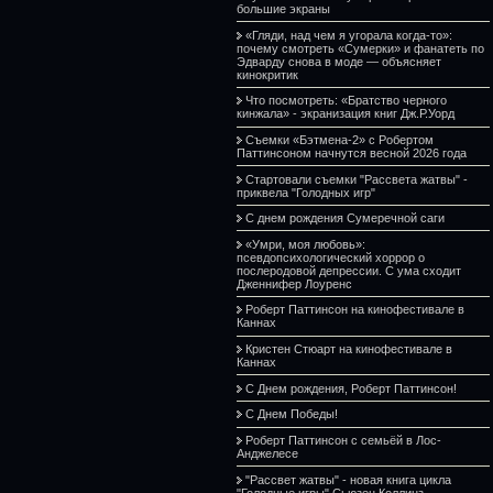
большие экраны
«Гляди, над чем я угорала когда-то»:
почему смотреть «Сумерки» и фанатеть по
Эдварду снова в моде — объясняет
кинокритик
Что посмотреть: «Братство черного
кинжала» - экранизация книг Дж.Р.Уорд
Съемки «Бэтмена-2» с Робертом
Паттинсоном начнутся весной 2026 года
Стартовали съемки "Рассвета жатвы" -
приквела "Голодных игр"
С днем рождения Сумеречной саги
«Умри, моя любовь»:
псевдопсихологический хоррор о
послеродовой депрессии. С ума сходит
Дженнифер Лоуренс
Роберт Паттинсон на кинофестивале в
Каннах
Кристен Стюарт на кинофестивале в
Каннах
С Днем рождения, Роберт Паттинсон!
С Днем Победы!
Роберт Паттинсон с семьёй в Лос-
Анджелесе
"Рассвет жатвы" - новая книга цикла
"Голодные игры" Сьюзен Коллинз