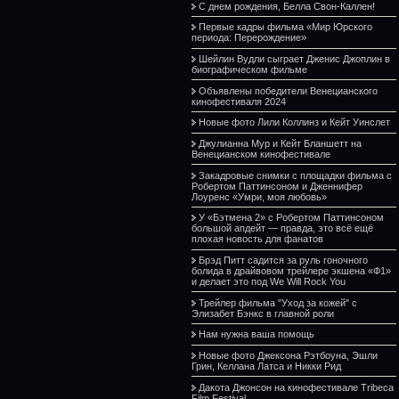
С днем рождения, Белла Свон-Каллен!
Первые кадры фильма «Мир Юрского
периода: Перерождение»
Шейлин Вудли сыграет Дженис Джоплин в
биографическом фильме
Объявлены победители Венецианского
кинофестиваля 2024
Новые фото Лили Коллинз и Кейт Уинслет
Джулианна Мур и Кейт Бланшетт на
Венецианском кинофестивале
Закадровые снимки с площадки фильма с
Робертом Паттинсоном и Дженнифер
Лоуренс «Умри, моя любовь»
У «Бэтмена 2» с Робертом Паттинсоном
большой апдейт — правда, это всё ещё
плохая новость для фанатов
Брэд Питт садится за руль гоночного
болида в драйвовом трейлере экшена «Ф1»
и делает это под We Will Rock You
Трейлер фильма "Уход за кожей" с
Элизабет Бэнкс в главной роли
Нам нужна ваша помощь
Новые фото Джексона Рэтбоуна, Эшли
Грин, Келлана Латса и Никки Рид
Дакота Джонсон на кинофестивале Tribeca
Film Festival