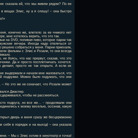
не сказала ей, что мы живем рядом? По ее
я в вещах Элис, ну а я спешу! – она быстро
х!»
ня, конечно же, влетело за ее «никого нет
е, мне хотелось верить, что это так.
м на DVD, попивая пиво, которое парни так
мужские вечера. Иногда надо отвлечься от
о решено собраться у меня. Парни приехали,
рели фильмы с Элис и Розали, то они всегда
бивало.
не боясь, что нас прервут, сказав, что это
чонки. Да и просто посплетничать хочется.
 делают, просто не так открыто. А если их
не выдержали и начали мне жаловаться, что
й подружке. Можно было подумать, что они
. – Но это же не означает, что Розали может
овался Джаспер.
сдерживался, чтобы не рассмеяться.
осто подруга, но все же… - продолжали они
оединились к моему веселью, осознав, какую
открыл дверь и меня сразу же бесцеремонно
м себя в порядок и на выход! – она указала
лени. – Мы с Элис хотим в кинотеатр и точка!