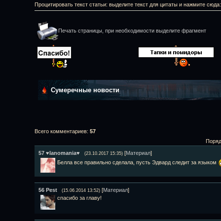
Процитировать текст статьи: выделите текст для цитаты и нажмите сюда
Печать страницы, при необходимости выделите фрагмент
Сумеречные новости
Всего комментариев
:
57
Поряд
57
♥Ianomania♥
[
Материал
]
(23.10.2017 15:35)
Белла все правильно сделала, пусть Эдвард следит за языком
56
Pest
[
Материал
]
(15.06.2014 13:52)
спасибо за главу!