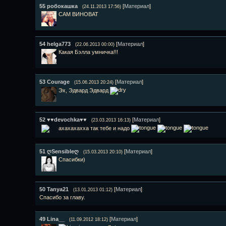
55
робокашка
[
Материал
]
(24.11.2013 17:56)
САМ ВИНОВАТ
54
helga773
[
Материал
]
(22.06.2013 00:00)
Какая Бэлла умничка!!!
53
Courage
[
Материал
]
(15.06.2013 20:24)
Эх, Эдвард Эдвард
52
♥♥devochka♥♥
[
Материал
]
(23.03.2013 16:13)
ахахахахха так тебе и надо
51
ღSensibleღ
[
Материал
]
(15.03.2013 20:10)
Спасибки)
50
Tanya21
[
Материал
]
(13.01.2013 01:12)
Спасибо за главу.
49
Lina__
[
Материал
]
(11.09.2012 18:12)