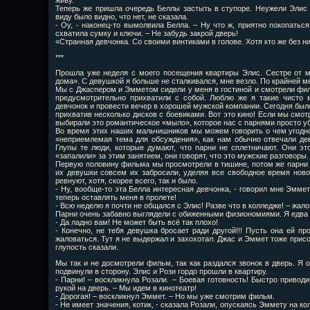
живу.
Теперь же пришла очередь Беллы застыть в ступоре. Неужели Элис 
виду было видно, что нет, не сказала.
- Оу, - наконец-то вымолвила Белла. – Ну что ж, приятно покопатьс
схватила сумку и ключи. – Не забудь закрой дверь!
«Странная девчонка. Со своими винтиками в голове. Хотя кто же без ни
***
Прошла уже неделя с моего посещения квартиры Элис. Сестре от ме
дома». С девушкой я больше не сталкивался, мне везло. По крайней мер
Мы с Джаспером и Эмметом сидели у меня в гостиной и смотрели филь
предусмотрительно прихватили с собой. Люблю же я такие чисто 
девчонок и провести вечер в хорошей мужской компании. Сегодня был
прихватив несколько дисков с боевиками. Вот это кино! Если мы смот
выбирали это романтическое «мыло», которое нас с парнями просто у
Во время этих наших мальчишников мы можем говорить о чем угодно, 
«неприемлемая тема для обсуждения», как нам обычно отвечали дев
Глупы те люди, которые думают, что парни не сплетничают. Они это
«запалили» за этим занятием, они говорят, что это мужские разговоры.
Первую половину фильма мы просмотрели в тишине, потом же парни 
их девушки совсем их забросили, уделяя все свободное время ново
ревнуют, хотя, скорее всего, так и было.
- Ну, вообще-то эта Белла интересная девчонка, - говорил мне Эммет
теперь оставлять меня в пролете!
- Всю неделю я почти не общался с Элис! Разве что в колледже! – жал
Парни очень забавно выглядели с обиженными физиономиями. Я едва 
- Да ладно вам! Не может быть всё так плохо!
- Конечно, не тебя девушка бросает ради другой!!! Пусть она ей пр
жаловаться. Тут я не выдержал и захохотал. Джас и Эммет тоже прис
глупость сказали.
Мы так и не досмотрели фильм, так как раздался звонок в дверь. Я 
подвинули в сторону. Элис и Рози гордо прошли в квартиру.
- Парни! – воскликнула Розали. – Боевая готовность! Быстро приводи
рукой на дверь. – Мы идем в кинотеатр!
- Дорогая! – воскликнул Эммет. – Но мы уже смотрим фильм.
- Не имеет значения, котик, - сказала Розали, опускаясь Эммету на ко