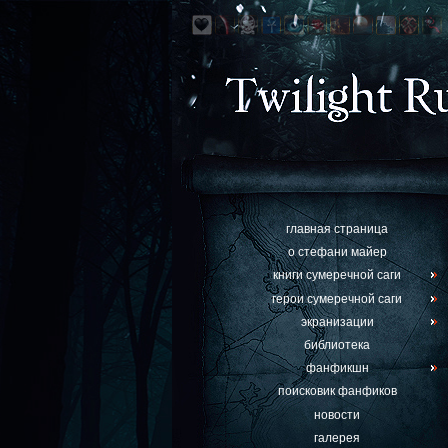
главная страница
о стефани майер
книги сумеречной саги
герои сумеречной саги
экранизации
библиотека
фанфикшн
поисковик фанфиков
новости
галерея