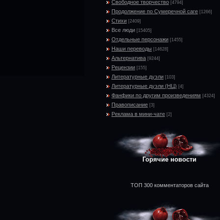
Свободное творчество
[4794]
Продолжение по Сумеречной саге
[1266]
Стихи
[2409]
Все люди
[15405]
Отдельные персонажи
[1455]
Наши переводы
[14628]
Альтернатива
[9244]
Рецензии
[155]
Литературные дуэли
[103]
Литературные дуэли (НЦ)
[4]
Фанфики по другим произведениям
[4324]
Правописание
[3]
Реклама в мини-чате
[2]
Горячие новости
ТОП 300 комментаторов сайта