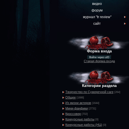
видео
форум
журнал "tr review"
сайт
Форма входа
Войти через uID
Старая форма входа
Категории раздела
Творчество по Сумеречной саге
[264]
Общее
[1686]
Из жизни актеров
[1644]
Мини-фанфики
[2731]
Кроссовер
[702]
Конкурсные работы
[0]
Конкурсные работы (НЦ)
[0]