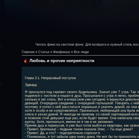
Читать фики на светлом фоне. Для возврата в нужный стиль вос
Главная
»
Статьи
»
Фанфикшн
»
Все люди
Любовь и прочие неприятности
Глава 3.1. Некрасивый поступок
Эдвард
Я проснулся под скрежет своего будильника. Значит уже 7 утра. Так 
поднялся с постели и пошел в душ. Просыпался с утра я легко, пробле
сколько я лег спать. Вот и вчера (или уже сегодня) я вернулся доволь
девицей. Очередное свидание с очередной глупышкой. Говорить с ней 
поэтому я хотел с ней расстаться пораньше и укатить домой, но она
хотя я особо и не сопротивлялся. Признаться, любовницей она была и
секса я уехал домой. Я никогда не провожу со своей партнершей всю н
я позвоню этой девушке еще раз, если будет время. Она написала сво
куртку. Хотя, признаться, имени ее я так и не запомнил.
Приняв душ и перекусив, я уже был готов выйти из квартиры, как заз
- Привет, братишка! – бодрым тоном сказала Элис. – Ты еще дома?
- Привет. Да, а что? – подозрительно спросил я.
- Понимаешь, я тут забыла одну книгу дома. Не мог бы ты прихватить 