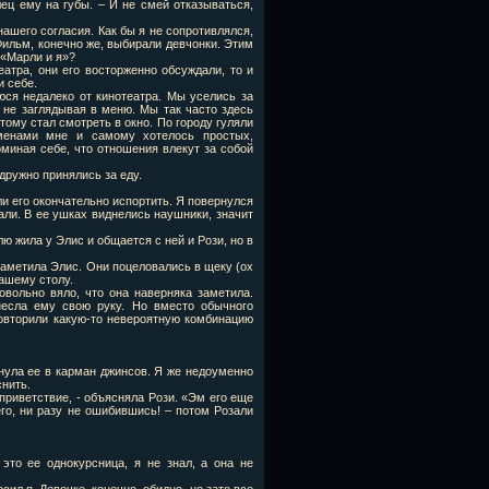
ец ему на губы. – И не смей отказываться,
нашего согласия. Как бы я не сопротивлялся,
Фильм, конечно же, выбирали девчонки. Этим
 «Марли и я»?
атра, они его восторженно обсуждали, то и
и себе.
юся недалеко от кинотеатра. Мы уселись за
 не заглядывая в меню. Мы так часто здесь
тому стал смотреть в окно. По городу гуляли
менами мне и самому хотелось простых,
миная себе, что отношения влекут за собой
дружно принялись за еду.
и его окончательно испортить. Я повернулся
ли. В ее ушках виднелись наушники, значит
ю жила у Элис и общается с ней и Рози, но в
заметила Элис. Они поцеловались в щеку (ох
нашему столу.
овольно вяло, что она наверняка заметила.
есла ему свою руку. Но вместо обычного
повторили какую-то невероятную комбинацию
нула ее в карман джинсов. Я же недоуменно
снить.
приветствие, - объясняла Рози. «Эм его еще
его, ни разу не ошибившись! – потом Розали
это ее однокурсница, я не знал, а она не