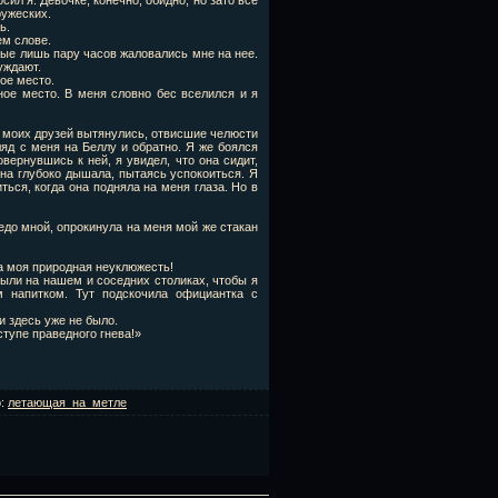
ил я. Девочке, конечно, обидно, но зато все
ружеских.
ь.
ем слове.
ые лишь пару часов жаловались мне на нее.
уждают.
ное место.
ное место. В меня словно бес вселился и я
а моих друзей вытянулись, отвисшие челюсти
яд с меня на Беллу и обратно. Я же боялся
вернувшись к ней, я увидел, что она сидит,
Она глубоко дышала, пытаясь успокоиться. Я
ться, когда она подняла на меня глаза. Но в
до мной, опрокинула на меня мой же стакан
та моя природная неуклюжесть!
были на нашем и соседних столиках, чтобы я
 напитком. Тут подскочила официантка с
и здесь уже не было.
ступе праведного гнева!»
р
:
летающая_на_метле