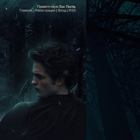
Приветствую Вас
Гость
Главная
|
Регистрация
|
Вход
|
RSS