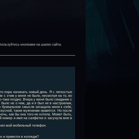
пользуйтесь кнопками на шапке сайта.
что пора начинать новый день. Я с легкостью
м с этим у меня не было, несмотря на то, во
но-таки поздно. Вчера у меня было свидание с
было не о чем, да и я был не в настроении,
 в буквальном смысле затащила меня к себе,
скусной, такие мужчинам нравятся. Но после
очь, как бы она того не хотела. Может быть,
й номер и имя на салфетке и засунула мне в
вонил мой мобильный телефон.
ее и привезти в колледж?