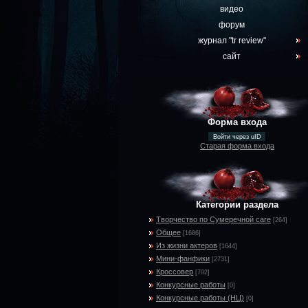
видео
форум
журнал "tr review"
сайт
Форма входа
Войти через uID
Старая форма входа
Категории раздела
Творчество по Сумеречной саге
[264]
Общее
[1686]
Из жизни актеров
[1644]
Мини-фанфики
[2731]
Кроссовер
[702]
Конкурсные работы
[0]
Конкурсные работы (НЦ)
[0]