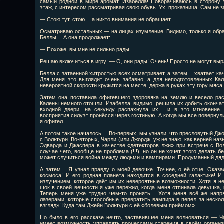
самый родной в мире аромат. Изабелла! Поворачиваюсь в сторону з
этаж, с интересом рассматривая свою обувь. Ух, проказница! Сам не 
— Стою тут, стою… а никто внимания не обращает…
Осматриваю остальных — на лицах изумление. Видимо, только я обр
Беллы… А она продолжает:
— Похоже, вы мне не сильно рады…
Решаю включиться в игру: — О, они рады! Очень! Просто не могут выр
Белла с затаенной хитростью всех осматривает, а затем… хватает кач
Для меня это выглядит очень забавно, а для неподготовленных К
невероятной скорости кружится на месте, держа в руках эту гору мяса,
Затем она поставила офигевшего здоровяка на землю и весело рас
Калены немного отошли, Изабелла, видимо, решила их добить окончате
входной двери, на секунду распахнула их… и в это мгновение 
восприятия силуэт пронёсся через гостиную. А когда мы все повернули
я офигел…
А потом такое началось… Во-первых, мы узнали, что пресловутый Джо
с Вольтури. Во-вторых, Чарли (или Джордж, уж не знаю, как верней на
Эдварда и Джаспера в качестве «детекторов лжи» при встрече с Вол
случае чего, вообще не проблема (!!!), но он не хочет этого делать 
может случиться война между людьми и вампирами. Продуманный дяд
А затем… Я узнал правду о моей девочке. Точнее, о её отце. Оказ
космоса! И его родная планета находится в соседней галактике! 
излучением, которое даёт им их невероятные возможности. Хотя я н
шок в своей вечности я уже пережил, когда меня отпинала девушка
Теперь меня уже трудно чем-то пронять… Хотя меня всё же напря
лазерами, которые способные превратить вампира в пепел за неско
взгляд»! Куда там Джейн Вольтури с её «болевым приёмом»…
Но было в его рассказе нечто, заставившее меня волноваться — Ча
имеет возможность управлять процессами старения в своём организ