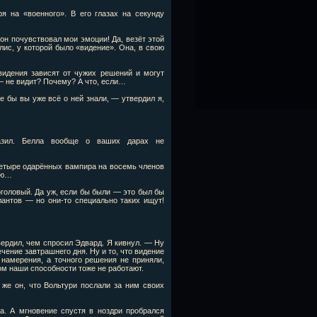
я на «военного». В его глазах на секунду
он почувствовал мои эмоции! Да, везёт этой
ис, у которой было «видение». Она, в свою
идения зависят от чужих решений и могут
 — не видит? Почему? А что, если…
е бы вы уже всё о ней знали, — утвердил я,
азил. Белла вообще о ваших дарах не
четыре одарённых вампира на восемь членов
наю…
головый. Да уж, если бы были — это был бы
антов — но они-то специально таких ищут!
ердил, чем спросил Эдвард. Я кивнул. — Ну
ечение завтрашнего дня. Ну и то, что видение
 намерения, а точного решения не приняли,
ром наши способности тоже не работают.
 же он, что Вольтури послали за ним своих
а. А мгновение спустя в ноздри пробрался