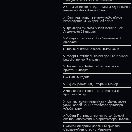
Ушла из жизни создательница «Дневников
вампира» Лиза Джейн Смит
«Вампиры живут вечно» - юбилейное
переиздание «Сумеречной саги»
Премьера фильма "Люби меня" в Лос-
Анджелесе 28 января
Роберт с семьёй в Лос-Анджелесе 3
февраля
Новые снимки Роберта Паттинсона
Роберт Паттинсон на вечере The National
board of review 7 января
Новые фото Роберта Паттинсона и
Кристен Стюарт
С Новым годом!
С днем рождения, Стефани Майер!
Новые фото Роберта Паттинсона и
Кристен Стюарт
Компьютерный гений Рами Малек карает
убийц своей жены в трейлере триллера
«Любитель»
Роберт Паттинсон пополнил актёрский
состав нового фильма Кристофера Нолана
Скука или проницательный триллер?
Сериал «Агентство» с Майклом