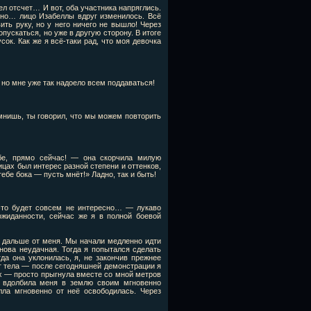
ел отсчет… И вот, оба участника напряглись.
 но… лицо Изабеллы вдруг изменилось. Всё
ть руку, но у него ничего не вышло! Через
пускаться, но уже в другую сторону. В итоге
сок. Как же я всё-таки рад, что моя девочка
о мне уже так надоело всем поддаваться!
нишь, ты говорил, что мы можем повторить
бе, прямо сейчас! — она скорчила милую
цах был интерес разной степени и оттенков,
ебе бока — пусть мнёт!» Ладно, так и быть!
 это будет совсем не интересно… — лукаво
ожиданности, сейчас же я в полной боевой
г дальше от меня. Мы начали медленно идти
снова неудачная. Тогда я попытался сделать
да она уклонилась, я, не закончив прежнее
уг тела — после сегодняшней демонстрации я
ах — просто прыгнула вместе со мной метров
 и вдолбила меня в землю своим мгновенно
лла мгновенно от неё освободилась. Через