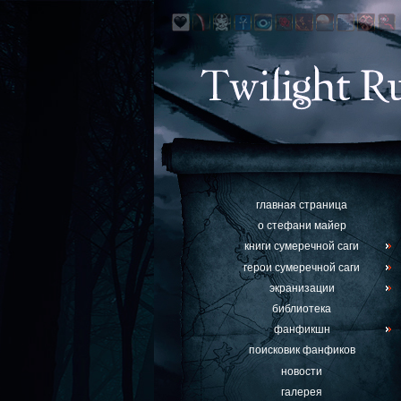
главная страница
о стефани майер
книги сумеречной саги
герои сумеречной саги
экранизации
библиотека
фанфикшн
поисковик фанфиков
новости
галерея