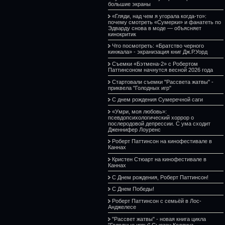
большие экраны
«Гляди, над чем я угорала когда-то»:
почему смотреть «Сумерки» и фанатеть по
Эдварду снова в моде — объясняет
кинокритик
Что посмотреть: «Братство черного
кинжала» - экранизация книг Дж.Р.Уорд
Съемки «Бэтмена-2» с Робертом
Паттинсоном начнутся весной 2026 года
Стартовали съемки "Рассвета жатвы" -
приквела "Голодных игр"
С днем рождения Сумеречной саги
«Умри, моя любовь»:
псевдопсихологический хоррор о
послеродовой депрессии. С ума сходит
Дженнифер Лоуренс
Роберт Паттинсон на кинофестивале в
Каннах
Кристен Стюарт на кинофестивале в
Каннах
С Днем рождения, Роберт Паттинсон!
С Днем Победы!
Роберт Паттинсон с семьёй в Лос-
Анджелесе
"Рассвет жатвы" - новая книга цикла
"Голодные игры" Сьюзен Коллинз