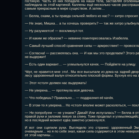
гостиную. Часть из них попадала на наши тела, заставляя оголённы
наблюдала за этой картиной. Каллены ещё несколько часов расспраши
самым прекрасным в мире существом. А затем…
— Белла, скажи, а ты правда сильней любого из нас? — хитро спросил
— Не знаю, Мишка… а ты хочешь проверить? — так же хитро улыбнула
— Ну разумеется! — воскликнул тот.
— И каким же образом? — невинно поинтересовалась Изабелла.
— Самый лучший способ сравнения силы — армрестлинг! — провозгла
— Согласна! — рассмеялась она. — И как мы это проделаем? Этого ра
не выдержит!
— Есть один вариант… — ухмыльнулся качек. — Пойдёмте на улицу.
Чёрт, не нравится мне это!.. Мы все высыпали из дома на задний дво
лесу здоровенный валун относительно плоской формы. Бухнув его на 
— Этот «стол» должен нас выдержать!
— Не уверена… — протянула моя девочка.
— Что победишь? Правильно… — поддразнил её качёк.
— В этом-то я уверена… Но «стол» вполне может расколоться, — похл
— Не попробуем — не узнаем? Давай! Или испугалась? — Белла в от
правой руки и заложив левую за спину. Тоже проделал и ухмыляющийс
но в последний момент едва заметно усмехнулся.
И вот они сцепили руки. Выглядело это странно: здоровенный Эм
очевидным… но я по себе знал, какая сила содержится в этом невероя
от этой картины…