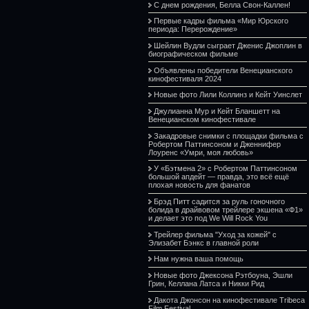
С днем рождения, Белла Свон-Каллен!
Первые кадры фильма «Мир Юрского
периода: Перерождение»
Шейлин Вудли сыграет Дженис Джоплин в
биографическом фильме
Объявлены победители Венецианского
кинофестиваля 2024
Новые фото Лили Коллинз и Кейт Уинслет
Джулианна Мур и Кейт Бланшетт на
Венецианском кинофестивале
Закадровые снимки с площадки фильма с
Робертом Паттинсоном и Дженнифер
Лоуренс «Умри, моя любовь»
У «Бэтмена 2» с Робертом Паттинсоном
большой апдейт — правда, это всё ещё
плохая новость для фанатов
Брэд Питт садится за руль гоночного
болида в драйвовом трейлере экшена «Ф1»
и делает это под We Will Rock You
Трейлер фильма "Уход за кожей" с
Элизабет Бэнкс в главной роли
Нам нужна ваша помощь
Новые фото Джексона Рэтбоуна, Эшли
Грин, Келлана Латса и Никки Рид
Дакота Джонсон на кинофестивале Tribeca
Film Festival