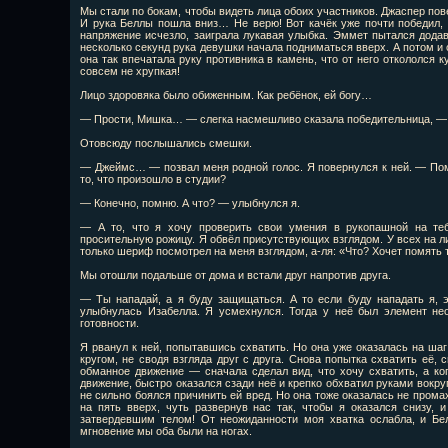
Мы стали по бокам, чтобы видеть лица обоих участников. Джаспер пов
И рука Беллы пошла вниз… Не верю! Вот качёк уже почти победил,
напряжение исчезло, заиграла лукавая улыбка. Эммет пытался додави
несколько секунд рука девушки начала подниматься вверх. А потом и о
она так впечатала руку противника в камень, что от него откололся ку
совсем не хрупкая!
Лицо здоровяка было обиженным. Как ребёнок, ей богу…
— Прости, Мишка… — слегка насмешливо сказала победительница, — н
Отовсюду послышались смешки.
— Джеймс… — позвал меня родной голос. Я повернулся к ней. — Пом
то, что произошло в студии?
— Конечно, помню. А что? — улыбнулся я.
— А то, что я хочу проверить свои умения в рукопашной на те
просительную рожицу. Я обвёл присутствующих взглядом. У всех на ли
только шериф посмотрел на меня взглядом, а-ля: «Что? Хочет помять т
Мы отошли подальше от дома и встали друг напротив друга.
— Ты нападай, а я буду защищаться. А то если буду нападать я,
улыбнулась Изабелла. Я усмехнулся. Тогда у неё был элемент не
готовности.
Я рванул к ней, попытавшись схватить. Но она уже оказалась на ша
кругом, не сводя взгляда друг с друга. Снова попытка схватить её, 
обманное движение — сначала сделал вид, что хочу схватить, а ког
движение, быстро оказался сзади неё и крепко обхватил руками вокр
не сильно боялся причинить ей вред. Но она тоже оказалась не пром
на пять вверх, чуть развернув нас так, чтобы я оказался снизу,
затвердевшим телом! От неожиданности моя хватка ослабла, и Бе
мгновение мы оба были на ногах.