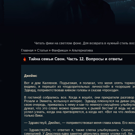
Читать фики на светлом фоне. Для возврата в нужный стиль вос
Главная
»
Статьи
»
Фанфикшн
»
Альтернатива
Тайна семьи Свон. Часть 12. Вопросы и ответы
Джеймс
Вот и дом Калленов. Подъезжая, я полагал, что меня опять торжес
видимо, я перешёл из «подозрительных личностей» в «хорошие з
Эдвард, поприветствовав кивком головы и сказав «проходи».
В гостиной собрались все. Когда я вошёл, они прекратили разговор
Розали и Эммета, вспыхнул интерес. Эдвард плюхнулся на диван рядо
свою очередь, прижалась к нему и как-то немного смущённо улыбнул
думал, что это слово можно применить к рыжей бестии! И ведь не иг
успел узнать, когда она притворяется, а когда нет. «Вот на что люб
только Вики.
— Здравствуй, Джеймс, — поприветствовал меня глава клана. Его жен
— Здравствуйте, — ответил я, также слегка улыбнувшись. Сказать 
симпатией. У Джаспера едва заметно дёрнулись вверх уголки губ. Хм