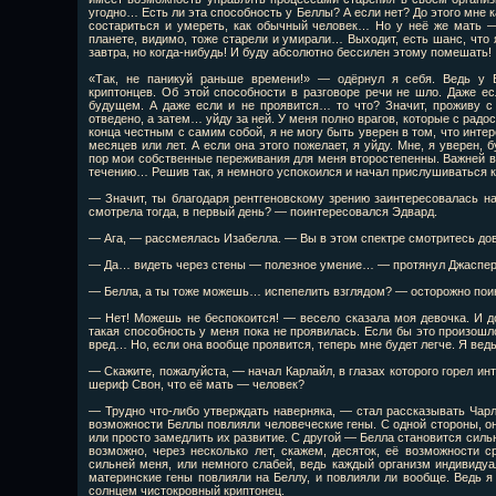
угодно… Есть ли эта способность у Беллы? А если нет? До этого мне ка
состариться и умереть, как обычный человек… Но у неё же мать —
планете, видимо, тоже старели и умирали… Выходит, есть шанс, что 
завтра, но когда-нибудь! И буду абсолютно бессилен этому помешать!
«Так, не паникуй раньше времени!» — одёрнул я себя. Ведь у 
криптонцев. Об этой способности в разговоре речи не шло. Даже е
будущем. А даже если и не проявится… то что? Значит, проживу с
отведено, а затем… уйду за ней. У меня полно врагов, которые с радос
конца честным с самим собой, я не могу быть уверен в том, что инте
месяцев или лет. А если она этого пожелает, я уйду. Мне, я уверен, 
пор мои собственные переживания для меня второстепенны. Важней вс
течению… Решив так, я немного успокоился и начал прислушиваться к
— Значит, ты благодаря рентгеновскому зрению заинтересовалась н
смотрела тогда, в первый день? — поинтересовался Эдвард.
— Ага, — рассмеялась Изабелла. — Вы в этом спектре смотритесь до
— Да… видеть через стены — полезное умение… — протянул Джаспер
— Белла, а ты тоже можешь… испепелить взглядом? — осторожно пои
— Нет! Можешь не беспокоится! — весело сказала моя девочка. И д
такая способность у меня пока не проявилась. Если бы это произошл
вред… Но, если она вообще проявится, теперь мне будет легче. Я ведь
— Скажите, пожалуйста, — начал Карлайл, в глазах которого горел ин
шериф Свон, что её мать — человек?
— Трудно что-либо утверждать наверняка, — стал рассказывать Чарли
возможности Беллы повлияли человеческие гены. С одной стороны, о
или просто замедлить их развитие. С другой — Белла становится сильне
возможно, через несколько лет, скажем, десяток, её возможности 
сильней меня, или немного слабей, ведь каждый организм индивидуа
материнские гены повлияли на Беллу, и повлияли ли вообще. Ведь я 
солнцем чистокровный криптонец.