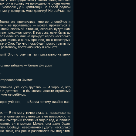
к-то и в голову не приходило, что она может
 человек! Да и криптонцы на своей родной
я могу потерять мою девочку! Не сейчас, не
Беллы же проявились многие способности
сли и не проявилась — может, проявиться в
 моей любимой столько, сколько будет нам
тью прикончат меня. К тому же, если быть до
рес Беллы ко мне не пройдёт через несколько
будет очень и очень хреново, но с некоторых
его Она. Так что пока буду просто плыть по
 разговору, протекающему в комнате.
ами? Это потому ты так пристально на меня
вольно забавно — белые фигурки!
.
нтересовался Эммет.
обавила уже чуть грустно. — И хорошо, что
о в детстве — я бы могла нанести огромный
 уже не ребёнок.
терес учёного, — а Белла потому слабее вас,
. — Я не могу точно сказать, насколько на
ни вполне могли уменьшить её возможности,
й, быстрей и крепче из года в год, и, вполне
сравняются с моими. Может, она даже будет
лен. Вообще, невозможно судить, насколько
не знаю, как рос и развивался бы под этим