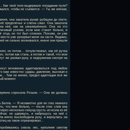
гу… Как твоё тело выдержало попадание пули?
жался, чтобы не съёжится. — Ты же мягкая,
еня, она закатила рукав рубашки до локтя,
её предплечье и слегка сжал. Она закатила
на неё, как на умалишённую. Она на это
личивай усилие, если мне станет больно, я
 отца, но тот был спокоен. Похоже, он уже
о месте уже разорвал меня на части. Видимо,
 неё не сильно волновался, иначе они пришли
нял, но потом… почувствовал, как её ручка
, потом как сталь, а потом и такой, что мои
тут же разжал руку, в недоумении смотря на
могут мгновенно адаптироваться под любое
то нам известно: удары, давление, высокая и
ок… Тем не менее, предел адаптации всё же
ный момент.
терянно спросила Розали. — Они же должны
 Белла. — Я незаметно для их глаз немного
ать, что мне больно, — после этих слов она
 через несколько секунд грусть исчезла из её
йчас не удержусь, и наброшусь на неё с
ла мягко высвободила руку, и вернулась на
 отец на такое отреагировал…
пробивались сквозь лес, наполняя светом