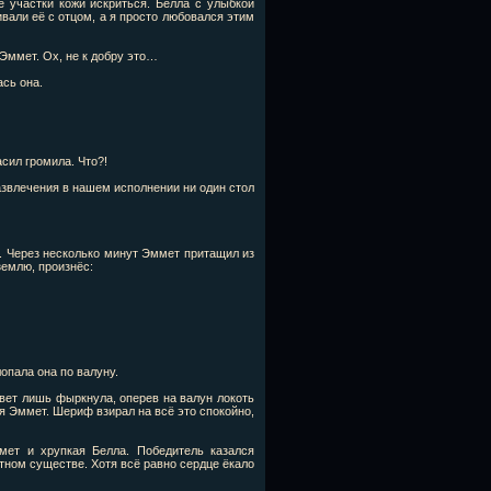
е участки кожи искриться. Белла с улыбкой
вали её с отцом, а я просто любовался этим
 Эммет. Ох, не к добру это…
сь она.
сил громила. Что?!
звлечения в нашем исполнении ни один стол
р. Через несколько минут Эммет притащил из
землю, произнёс:
опала она по валуну.
вет лишь фыркнула, оперев на валун локоть
я Эммет. Шериф взирал на всё это спокойно,
мет и хрупкая Белла. Победитель казался
тном существе. Хотя всё равно сердце ёкало