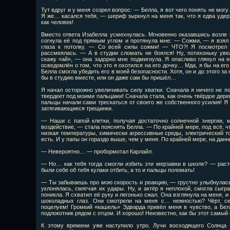
Тут вдруг и у меня созрел вопрос: — Белла, я вот чего понять не мо
Я же… касался тебя, — шериф зыркнул на меня так, что я едва удер
как человек!
Вместо ответа Изабелла усмехнулась. Мгновенно оказавшись возле м
согнула её под прямым углом и протянула мне: — Сожми, — я взял 
глаза к потолку. — Со всей силы сожми! — ЧТО?! Я посмотрел 
рассмеялась. — А в студии сломать не боялся! Ну, потихоньку уве
скажу «ай», — она задорно мне подмигнула. Я опасливо глянул на её
осведомлён о том, что это я охотился на его дочку… Мда, я бы на ег
Белла смогла убедить его в моей безопасности. Хотя, он и до этого за
бы в студию вместе, или он даже сам бы пришёл…
Я начал осторожно увеличивать силу хватки. Сначала я ничего не по
твердеет под моими пальцами! Сначала стала, как очень твёрдое дерево
пальцы начали сами трескаться от своего же собственного усилия! Я 
затягивающиеся трещинки.
— Наши с папой клетки, получая достаточно солнечной энергии, 
воздействие, — стала пояснять Белла. — По крайней мере, под всё, ч
низкая температуры, химически агрессивные среды, электрический т
есть. И у папы он гораздо выше, чем у меня. По крайней мере, на дан
— Невероятно… — пробормотал Карлайл.
— Но… как тебя тогда смогли избить эти мерзавки в школе? — рас
были себе об тебя кулаки отбить, а то и пальцы поломать!
— Ты забываешь про мою скорость и реакцию, — грустно улыбнулась
уклонялась, смягчая их удары. Ну, и актёр я неплохой, смогла сыгр
поникла. Я схватил её руку и легонько сжал. Она взглянула на меня, и
шоколадных глаз. Они смотрели на меня с… нежностью? Чёрт, се
поцелуем! Громкий «кашель» Эдварда привёл меня в чувство, а Бел
подлокотник рядом с отцом. И хорошо! Неизвестно, как бы этот самый
К этому времени уже наступило утро. Лучи восходящего Солнца 