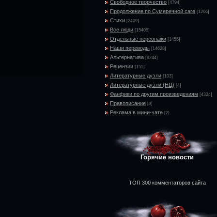
Свободное творчество
[4794]
Продолжение по Сумеречной саге
[1266]
Стихи
[2409]
Все люди
[15405]
Отдельные персонажи
[1455]
Наши переводы
[14628]
Альтернатива
[9244]
Рецензии
[155]
Литературные дуэли
[103]
Литературные дуэли (НЦ)
[4]
Фанфики по другим произведениям
[4324]
Правописание
[3]
Реклама в мини-чате
[2]
Горячие новости
ТОП 300 комментаторов сайта