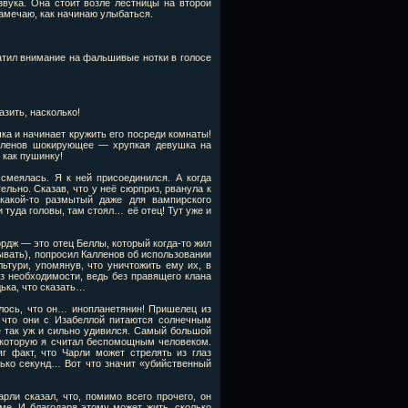
вука. Она стоит возле лестницы на второй
замечаю, как начинаю улыбаться.
атил внимание на фальшивые нотки в голосе
азить, насколько!
ка и начинает кружить его посреди комнаты!
алленов шокирующее — хрупкая девушка на
 как пушинку!
смеялась. Я к ней присоединился. А когда
льно. Сказав, что у неё сюрприз, рванула к
какой-то размытый даже для вампирского
 туда головы, там стоял… её отец! Тут уже и
рдж — это отец Беллы, который когда-то жил
зывать), попросил Калленов об использовании
ьтури, упомянув, что уничтожить ему их, в
без необходимости, ведь без правящего клана
ька, что сказать…
алось, что он… инопланетянин! Пришелец из
И что они с Изабеллой питаются солнечным
е так уж и сильно удивился. Самый большой
, которую я считал беспомощным человеком.
г факт, что Чарли может стрелять из глаз
лько секунд… Вот что значит «убийственный
рли сказал, что, помимо всего прочего, он
ме. И благодаря этому может жить, сколько