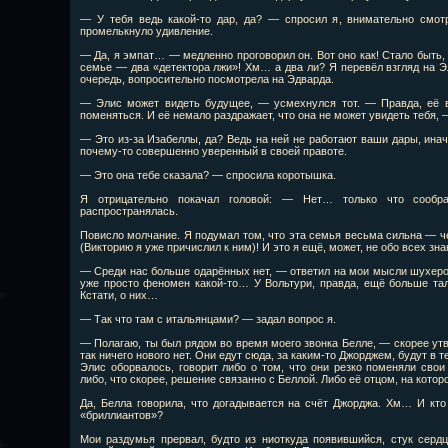
— У тебя ведь какой-то дар, да? — спросил я, внимательно смотр
промелькнуло удивление.
— Да, я эмпат… — медленно проговорил он. Вот оно как! Стало быть, 
семье — два «детектора лжи»! Хм… а два ли? Я перевёл взгляд на Эл
очередь, вопросительно посмотрела на Эдварда.
— Элис может видеть будущее, — усмехнулся тот. — Правда, её в
поменяться. И её немало раздражает, что она не может увидеть тебя,
— Это из-за Изабеллы, да? Ведь на ней не работают ваши дары, инач
почему-то совершенно уверенный в своей правоте.
— Это она тебе сказала? — спросила коротышка.
Я отрицательно покачал головой: — Нет… только что сообр
распространялась.
Повисло молчание. Я подумал том, что эта семья весьма сильна — 
(Викторию я уже причислил к ним)! И это я ещё, может, не обо всех з
— Среди нас больше одарённых нет, — ответил на мои мысли шухеро
уже просто феномен какой-то… У Вольтури, правда, ещё больше тал
Кстати, о них…
— Так что там с итальянцами? — задал вопрос я.
— Полагаю, ты был рядом во время моего звонка Белле, — скорее утв
так ничего нового нет. Они едут сюда, за каким-то Джорджем, будут в т
Элис оборвалось, говорит либо о том, что они резко поменяли свои
либо, что скорее, решение связанно с Беллой. Либо её отцом, на кото
Да, Белла говорила, что догадывается на счёт Джорджа. Хм… И кто
«бриллиантов»?
Мои раздумья прервал, будто из ниоткуда появившийся, стук сердц