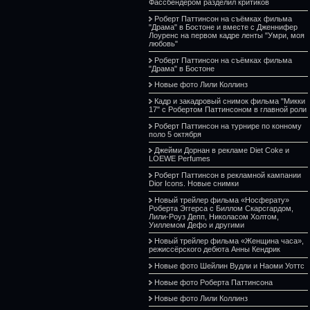
Фассбендером разделил критиков
Роберт Паттинсон на съёмках фильма
"Драма" в Бостоне и вместе с Дженнифер
Лоуренс на первом кадре ленты "Умри, моя
любовь"
Роберт Паттинсон на съёмках фильма
"Драма" в Бостоне
Новые фото Лили Коллинз
Кадр и закадровый снимок фильма "Микки
17" с Робертом Паттинсоном в главной роли
Роберт Паттинсон на турнире по конному
поло 5 октября
Джейми Дорнан в рекламе Diet Coke и
LOEWE Perfumes
Роберт Паттинсон в рекламной кампании
Dior Icons. Новые снимки
Новый трейлер фильма «Носферату»
Роберта Эггерса с Биллом Скарсгардом,
Лили-Роуз Депп, Николасом Холтом,
Уиллемом Дефо и другими
Новый трейлер фильма «Женщина часа»,
режиссёрского дебюта Анны Кендрик
Новые фото Шейлин Вудли и Наоми Уоттс
Новые фото Роберта Паттинсона
Новые фото Лили Коллинз