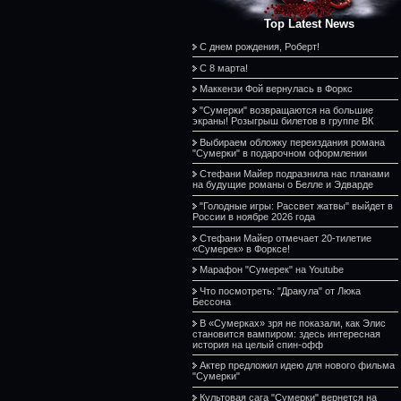
Top Latest News
С днем рождения, Роберт!
С 8 марта!
Маккензи Фой вернулась в Форкс
"Сумерки" возвращаются на большие
экраны! Розыгрыш билетов в группе ВК
Выбираем обложку переиздания романа
"Сумерки" в подарочном оформлении
Стефани Майер подразнила нас планами
на будущие романы о Белле и Эдварде
"Голодные игры: Рассвет жатвы" выйдет в
России в ноябре 2026 года
Стефани Майер отмечает 20-тилетие
«Сумерек» в Форксе!
Марафон "Сумерек" на Youtube
Что посмотреть: "Дракула" от Люка
Бессона
В «Сумерках» зря не показали, как Элис
становится вампиром: здесь интересная
история на целый спин-офф
Актер предложил идею для нового фильма
"Сумерки"
Культовая сага "Сумерки" вернется на