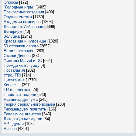
Опросы
[172]
"Голодные игры"
[6405]
Прекрасные создания
[409]
Орудия смерти
[1769]
Академия вампиров
[1306]
Дивергент/Избранная
[3899]
Делириум
[40]
Золушка
[1242]
Красавица и чудовище
[1020]
50 оттенков серого
[2652]
Если я останусь
[263]
Сказки Диснея
[374]
Фильмы Marvel и DC
[664]
Прежде чем я уйду
[4]
Ностальгия
[202]
Утро, TR!
[714]
Цитата дня
[1770]
Кино с ...
[397]
TR в пеленках
[74]
Плейлист недели
[543]
Разминка для ума
[248]
Теория сериального взрыва
[288]
Рекомендуем почитать
[166]
Рекламное агенство
[645]
Литературные дуэли
[54]
АРТ-дуэли
[108]
Разное
[4291]