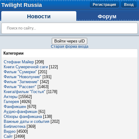
Twilight Russia
Регистрация
Вход
Новости
Форум
Войти через uID
Старая форма входа
Категории
Стефани Майер
[208]
Книги Сумеречной саги
[122]
Фильм "Сумерки"
[201]
Фильм "Новолуние"
[191]
Фильм "Затмение"
[342]
Фильм "Рассвет"
[1463]
Книга/фильм "Гостья"
[1178]
Актеры
[15562]
Галерея
[4926]
Фанфикшен
[670]
Аудио-фанфикшн
[61]
Обзоры фанфикшна
[138]
Важные даты и события
[202]
Библиотека
[369]
Видео
[4500]
Сайт
[2499]