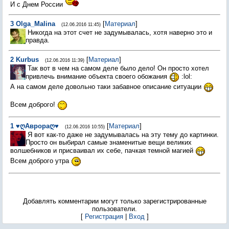
И с Днем России
3
Olga_Malina
[
Материал
]
(12.06.2016 11:45)
Никогда на этот счет не задумывалась, хотя наверно это и
правда.
2
Kurbus
[
Материал
]
(12.06.2016 11:39)
Так вот в чем на самом деле было дело! Он просто хотел
привлечь внимание объекта своего обожания
:lol:
А на самом деле довольно таки забавное описание ситуации
Всем доброго!
1
♥ღАврораღ♥
[
Материал
]
(12.06.2016 10:55)
Я вот как-то даже не задумывалась на эту тему до картинки.
Просто он выбирал самые знаменитые вещи великих
волшебников и присваивал их себе, пачкая темной магией
Всем доброго утра
Добавлять комментарии могут только зарегистрированные
пользователи.
[
Регистрация
|
Вход
]