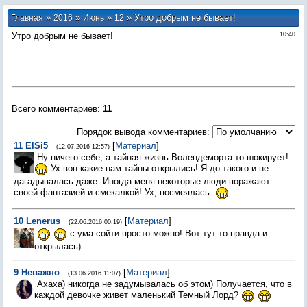
»
»
»
» Утро добрым не бывает!
Главная
2016
Июнь
12
Утро добрым не бывает!
10:40
Всего комментариев
:
11
Порядок вывода комментариев:
11
ElSi5
[
Материал
]
(12.07.2016 12:57)
Ну ничего себе, а тайная жизнь Волендеморта то шокирует!
Ух вон какие нам тайны открылись! Я до такого и не
дагадывалась даже. Иногда меня некоторые люди поражают
своей фантазией и смекалкой! Ух, посмеялась.
10
Lenerus
[
Материал
]
(22.06.2016 00:19)
с ума сойти просто можно! Вот тут-то правда и
открылась)
9
Неважно
[
Материал
]
(13.06.2016 11:07)
Ахаха) никогда не задумывалась об этом) Получается, что в
каждой девочке живет маленький Темный Лорд?