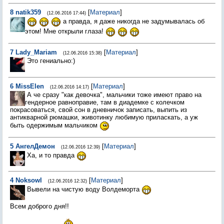
8
natik359
[
Материал
]
(12.06.2016 17:44)
а правда, я даже никогда не задумывалась об
этом! Мне открыли глаза!
7
Lady_Mariam
[
Материал
]
(12.06.2016 15:38)
Это гениально:)
6
MissElen
[
Материал
]
(12.06.2016 14:17)
А че сразу "как девочка", мальчики тоже имеют право на
гендерное равноправие, там в диадемке с колечком
покрасоваться, свой сон в дневничок записать, выпить из
антикварной рюмашки, животинку любимую приласкать, а уж
быть одержимым мальчиком
5
АнгелДемон
[
Материал
]
(12.06.2016 12:39)
Ха, и то правда
4
Noksowl
[
Материал
]
(12.06.2016 12:32)
Вывели на чистую воду Волдеморта
Всем доброго дня!!