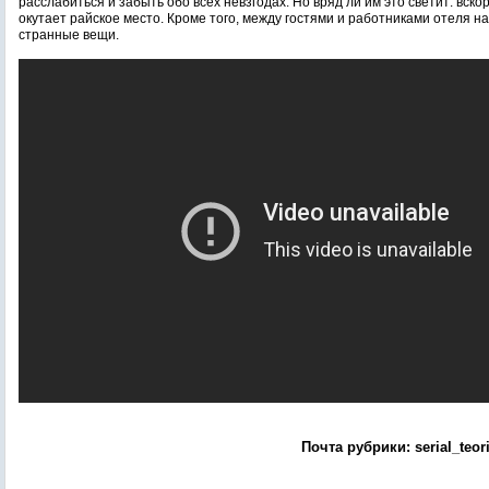
расслабиться и забыть обо всех невзгодах. Но вряд ли им это светит: вско
окутает райское место. Кроме того, между гостями и работниками отеля н
странные вещи.
Почта рубрики: serial_teor