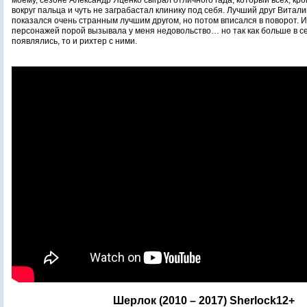
моему, сезоне Александр Яценко сыграл отличного гада, который всех, кр
вокруг пальца и чуть не заграбастал клинику под себя. Лучший друг Витал
показался очень странным лучшим другом, но потом вписался в поворот. 
персонажей порой вызывала у меня недовольство… но так как больше в с
появлялись, то и рихтер с ними.
Шерлок (2010 – 2017) Sherlock12+