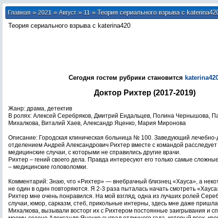
»
»
»
» Теория сериального взрыва с katerina42
Главная
2021
Август
11
Теория сериального взрыва с katerina420
Сегодня гостем рубрики становится
katerina42
Доктор Рихтер (2017-2019)
Жанр: драма, детектив
В ролях: Алексей Серебряков, Дмитрий Ендальцев, Полина Чернышова, П
Михалкова, Виталий Хаев, Александр Яценко, Мария Миронова
Описание: Городская клиническая больница № 100. Заведующий лечебно-
отделением Андрей Александрович Рихтер вместе с командой расследуе
медицинские случаи, с которыми не справились другие врачи.
Рихтер – гений своего дела. Правда интересуют его только самые сложны
– медицинские головоломки.
Комментарий: Знаю, что «Рихтер» — внебрачный близнец «Хауса», а неко
не один в один повторяются. Я 2-3 раза пыталась начать смотреть «Хауса»
Рихтер мне очень понравился. На мой взгляд, одна из лучших ролей Сер
случаи, юмор, сарказм, стеб, прикольные интерны, здесь мне даже пришл
Михалкова, вызывали восторг их с Рихтером постоянные заигрывания и сп