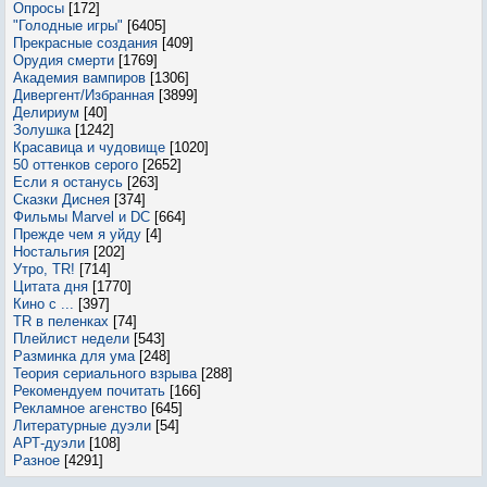
Опросы
[172]
"Голодные игры"
[6405]
Прекрасные создания
[409]
Орудия смерти
[1769]
Академия вампиров
[1306]
Дивергент/Избранная
[3899]
Делириум
[40]
Золушка
[1242]
Красавица и чудовище
[1020]
50 оттенков серого
[2652]
Если я останусь
[263]
Сказки Диснея
[374]
Фильмы Marvel и DC
[664]
Прежде чем я уйду
[4]
Ностальгия
[202]
Утро, TR!
[714]
Цитата дня
[1770]
Кино с ...
[397]
TR в пеленках
[74]
Плейлист недели
[543]
Разминка для ума
[248]
Теория сериального взрыва
[288]
Рекомендуем почитать
[166]
Рекламное агенство
[645]
Литературные дуэли
[54]
АРТ-дуэли
[108]
Разное
[4291]