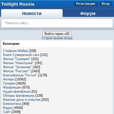
Twilight Russia
Регистрация
Вход
Новости
Форум
Войти через uID
Старая форма входа
Категории
Стефани Майер
[208]
Книги Сумеречной саги
[122]
Фильм "Сумерки"
[201]
Фильм "Новолуние"
[191]
Фильм "Затмение"
[342]
Фильм "Рассвет"
[1463]
Книга/фильм "Гостья"
[1178]
Актеры
[15562]
Галерея
[4926]
Фанфикшен
[670]
Аудио-фанфикшн
[61]
Обзоры фанфикшна
[138]
Важные даты и события
[202]
Библиотека
[369]
Видео
[4500]
Сайт
[2499]