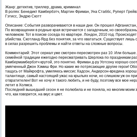
Жанр: детектив, триллер, драма, криминал
В ролях: Бенедикт Камбербэтч, Мартин Фриман, Уна Стаббс, Руперт Грейв
Гэтисс, Эндрю Скотт
Описание: События разворачиваются в наши дни. Он прошел Афганистан,
По возвращении в родные края встречается с загадочным, но своеобраз
человеком. Тот в поиске соседа по квартире. Лондон, 2010 год. Происход
убийства. Скотланд-Ярд без понятия, за что хвататься. Существует лишь 
в силах разрешить проблемы и найти ответы на сложные вопросы.
Комментарий: Этот сериал уже смотрен-пересмотрен раз 10. Или больше
семейной традиции ежегодно пересматривать Шерлока по праздникам раза
Камбермамбербэтч крутой, это понятно. Фриман д-ру Уотсону хорошо соот
умягченный Джон Хэмиш Фри. Но какие же потрясающие другие герои! Об
тащусь от Майкрофта, умиляюсь миссис Хадсон, Андерсон-вредина хорош 
талантище, самый настоящий ужас на крыльях ночи, но слишком уж он при
отвратителен! Вот не хочу я такого любить, и не буду, поэтому все мое не
летит в Холмса.
Последний вышедший сезон я не полюбила и не поняла, но многим моим 
что, как говорится, на вкус и цвет.