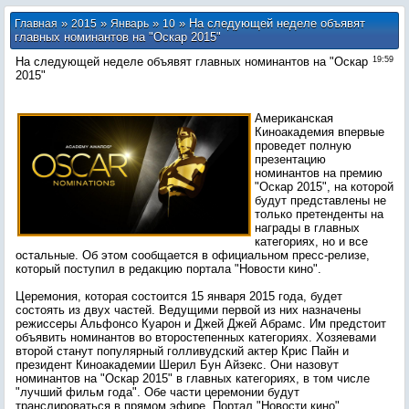
»
»
»
» На следующей неделе объявят
Главная
2015
Январь
10
главных номинантов на "Оскар 2015"
На следующей неделе объявят главных номинантов на "Оскар
19:59
2015"
Американская
Киноакадемия впервые
проведет полную
презентацию
номинантов на премию
"Оскар 2015", на которой
будут представлены не
только претенденты на
награды в главных
категориях, но и все
остальные. Об этом сообщается в официальном пресс-релизе,
который поступил в редакцию портала "Новости кино".
Церемония, которая состоится 15 января 2015 года, будет
состоять из двух частей. Ведущими первой из них назначены
режиссеры Альфонсо Куарон и Джей Джей Абрамс. Им предстоит
объявить номинантов во второстепенных категориях. Хозяевами
второй станут популярный голливудский актер Крис Пайн и
президент Киноакадемии Шерил Бун Айзекс. Они назовут
номинантов на "Оскар 2015" в главных категориях, в том числе
"лучший фильм года". Обе части церемонии будут
транслироваться в прямом эфире. Портал "Новости кино"