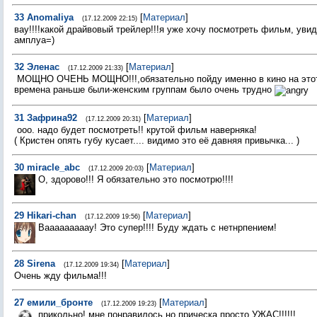
33
Anomaliya
[
Материал
]
(17.12.2009 22:15)
вау!!!!какой драйвовый трейлер!!!я уже хочу посмотреть фильм, уви
амплуа=)
32
Эленас
[
Материал
]
(17.12.2009 21:33)
МОЩНО ОЧЕНЬ МОЩНО!!!,обязательно пойду именно в кино на это
времена раньше были-женским группам было очень трудно
31
Зафрина92
[
Материал
]
(17.12.2009 20:31)
ооо. надо будет посмотреть!! крутой фильм наверняка!
( Кристен опять губу кусает.... видимо это её давняя привычка... )
30
miracle_abc
[
Материал
]
(17.12.2009 20:03)
О, здорово!!! Я обязательно это посмотрю!!!!
29
Hikari-chan
[
Материал
]
(17.12.2009 19:56)
Вааааааааау! Это супер!!!! Буду ждать с нетнрпением!
28
Sirena
[
Материал
]
(17.12.2009 19:34)
Очень жду фильма!!!
27
емили_бронте
[
Материал
]
(17.12.2009 19:23)
прикольно! мне понравилось но прическа просто УЖАС!!!!!!