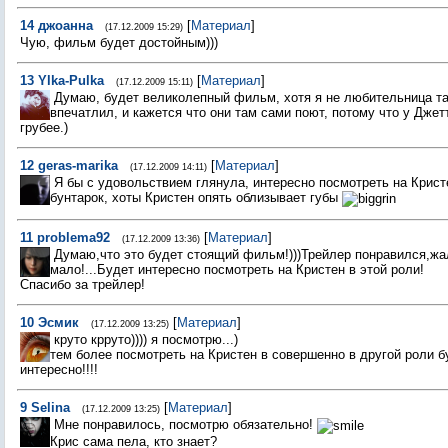
14
джоанна
[
Материал
]
(17.12.2009 15:29)
Чую, фильм будет достойным)))
13
Ylka-Pulka
[
Материал
]
(17.12.2009 15:11)
Думаю, будет великолепный фильм, хотя я не любительница так
впечатлил, и кажется что они там сами поют, потому что у Джет
грубее.)
12
geras-marika
[
Материал
]
(17.12.2009 14:11)
Я бы с удовольствием глянула, интересно посмотреть на Крист
бунтарок, хоты Кристен опять облизывает губы
11
problema92
[
Материал
]
(17.12.2009 13:36)
Думаю,что это будет стоящий фильм!)))Трейлер понравился,жа
мало!...Будет интересно посмотреть на Кристен в этой роли!
Спасибо за трейлер!
10
Эсмик
[
Материал
]
(17.12.2009 13:25)
круто крруто)))) я посмотрю...)
тем более посмотреть на Кристен в совершенно в другой роли б
интересно!!!!
9
Selina
[
Материал
]
(17.12.2009 13:25)
Мне понравилось, посмотрю обязательно!
Крис сама пела, кто знает?