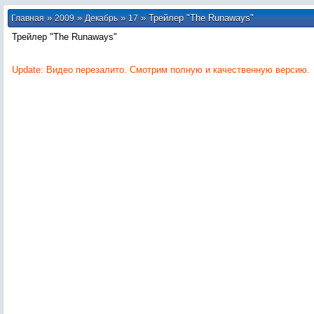
»
»
»
» Трейлер "The Runaways"
Главная
2009
Декабрь
17
Трейлер "The Runaways"
Update: Видео перезалито. Смотрим полную и качественную версию.