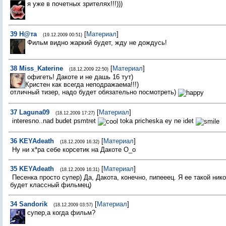
я уже в почетных зрителях!!!)))
39
Н@та
[
Материал
]
(19.12.2009 00:51)
Фильм видно жаркий будет, жду не дождусь!
38
Miss_Katerine
[
Материал
]
(18.12.2009 22:50)
офигеть! Дакоте и не дашь 16 тут)
Кристен как всегда неподражаема!!!)
отличный тизер, надо будет обязательно посмотреть)
37
Laguna09
[
Материал
]
(18.12.2009 17:27)
interesno..nad budet psmtret
toka pricheska ey ne idet
36
KEYAdeath
[
Материал
]
(18.12.2009 16:32)
Ну ни х*ра себе корсетик на Дакоте О_о
35
KEYAdeath
[
Материал
]
(18.12.2009 16:31)
Песенка просто супер) Да, Дакота, конечно, пипееец. Я ее такой ник
будет классный фильмец)
34
Sandorik
[
Материал
]
(18.12.2009 03:57)
супер,а когда фильм?