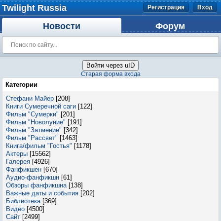
Twilight Russia
Регистрация
Вход
Новости
Форум
Войти через uID
Старая форма входа
Категории
Стефани Майер
[208]
Книги Сумеречной саги
[122]
Фильм "Сумерки"
[201]
Фильм "Новолуние"
[191]
Фильм "Затмение"
[342]
Фильм "Рассвет"
[1463]
Книга/фильм "Гостья"
[1178]
Актеры
[15562]
Галерея
[4926]
Фанфикшен
[670]
Аудио-фанфикшн
[61]
Обзоры фанфикшна
[138]
Важные даты и события
[202]
Библиотека
[369]
Видео
[4500]
Сайт
[2499]