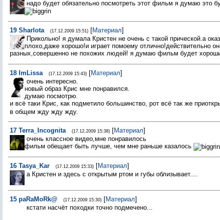
надо будет обязательно посмотреть этот фильм я думаю это бу
19
Sharlota
[
Материал
]
(17.12.2009 15:51)
Прикольно! я думала Кристен не очень с такой прической.а ока
плохо,даже хорошо!и играет помоему отлично!действительно он
разных,совершенно не похожих людей! я думаю фильм будет хорош
18
ImLissa
[
Материал
]
(17.12.2009 15:43)
очень интересно.
новый образ Крис мне понравился.
думаю посмотрю.
и всё таки Крис, как подметило большинство, рот всё так же приотк
в общем жду жду жду.
17
Terra_Incognita
[
Материал
]
(17.12.2009 15:38)
очень классное видео,мне понравилось
фильм обещает быть лучше, чем мне раньше казалось
16
Tasya_Kar
[
Материал
]
(17.12.2009 15:33)
а Кристен и здесь с открытым ртом и губы облизывает....
15
paRaMoRk@
[
Материал
]
(17.12.2009 15:30)
кстати насчёт походки точно подмечено...