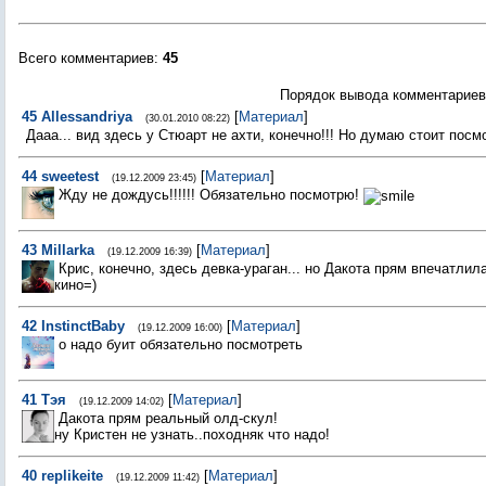
Всего комментариев
:
45
Порядок вывода комментариев
45
Allessandriya
[
Материал
]
(30.01.2010 08:22)
Дааа... вид здесь у Стюарт не ахти, конечно!!! Но думаю стоит посмот
44
sweetest
[
Материал
]
(19.12.2009 23:45)
Жду не дождусь!!!!!! Обязательно посмотрю!
43
Millarka
[
Материал
]
(19.12.2009 16:39)
Крис, конечно, здесь девка-ураган... но Дакота прям впечатли
кино=)
42
InstinctBaby
[
Материал
]
(19.12.2009 16:00)
о надо буит обязательно посмотреть
41
Тэя
[
Материал
]
(19.12.2009 14:02)
Дакота прям реальный олд-скул!
ну Кристен не узнать..походняк что надо!
40
replikeite
[
Материал
]
(19.12.2009 11:42)