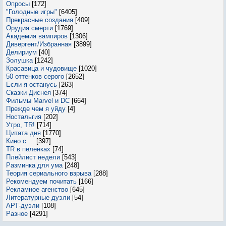
Опросы
[172]
"Голодные игры"
[6405]
Прекрасные создания
[409]
Орудия смерти
[1769]
Академия вампиров
[1306]
Дивергент/Избранная
[3899]
Делириум
[40]
Золушка
[1242]
Красавица и чудовище
[1020]
50 оттенков серого
[2652]
Если я останусь
[263]
Сказки Диснея
[374]
Фильмы Marvel и DC
[664]
Прежде чем я уйду
[4]
Ностальгия
[202]
Утро, TR!
[714]
Цитата дня
[1770]
Кино с ...
[397]
TR в пеленках
[74]
Плейлист недели
[543]
Разминка для ума
[248]
Теория сериального взрыва
[288]
Рекомендуем почитать
[166]
Рекламное агенство
[645]
Литературные дуэли
[54]
АРТ-дуэли
[108]
Разное
[4291]