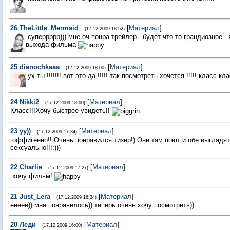
26
TheLittle_Mermaid
[
Материал
]
(17.12.2009 18:52)
суперрррр))) мне оч понра трейлер...будет что-то грандиозное..
выхода фильма
25
dianochkaaa
[
Материал
]
(17.12.2009 18:00)
ух ты !!!!!!! вот это да !!!!! так посмотреть хочется !!!!! класс клас
24
Nikki2
[
Материал
]
(17.12.2009 18:00)
Класс!!!Хочу быстрее увидеть!!
23
yy))
[
Материал
]
(17.12.2009 17:34)
оффигенно!! Очень понравился тизер!) Они там поют и обе выглядят
сексуально!!!;)))
22
Charlie
[
Материал
]
(17.12.2009 17:27)
хочу фильм!
21
Just_Lera
[
Материал
]
(17.12.2009 16:34)
еееее)) мне понравилось)) теперь очень хочу посмотреть))
20
Леди
[
Материал
]
(17.12.2009 16:00)