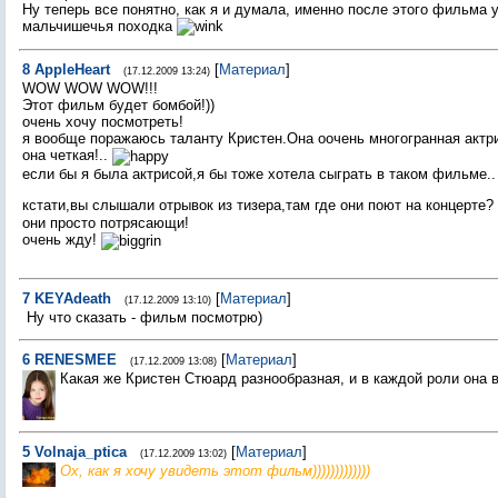
Ну теперь все понятно, как я и думала, именно после этого фильма 
мальчишечья походка
8
AppleHeart
[
Материал
]
(17.12.2009 13:24)
WOW WOW WOW!!!
Этот фильм будет бомбой!))
очень хочу посмотреть!
я вообще поражаюсь таланту Кристен.Она оочень многогранная актри
она четкая!..
если бы я была актрисой,я бы тоже хотела сыграть в таком фильме..
кстати,вы слышали отрывок из тизера,там где они поют на концерте?
они просто потрясающи!
очень жду!
7
KEYAdeath
[
Материал
]
(17.12.2009 13:10)
Ну что сказать - фильм посмотрю)
6
RENESMEE
[
Материал
]
(17.12.2009 13:08)
Какая же Кристен Стюард разнообразная, и в каждой роли она 
5
Volnaja_ptica
[
Материал
]
(17.12.2009 13:02)
Ох, как я хочу увидеть этот фильм)))))))))))))