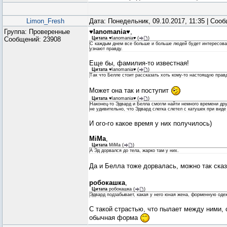
Limon_Fresh
Дата: Понедельник, 09.10.2017, 11:35 | Соо
Группа: Проверенные
♥Ianomania♥
,
Сообщений:
23908
Цитата
♥Ianomania♥
(
)
С каждым днем все больше и больше людей будет интересоват
узнают правду.
Еще бы, фамилия-то известная!
Цитата
♥Ianomania♥
(
)
Так что Белле стоит рассказать хоть кому-то настоящую правд
Может она так и поступит
Цитата
♥Ianomania♥
(
)
Наконец-то Эдвард и Белла смогли найти немного времени дру
не удивительно, что Эдвард слегка слетел с катушек при вид
И ого-го какое время у них получилось)
MiMa
,
Цитата
MiMa
(
)
А Эд дорвался до тела, жарко там у них.
Да и Белла тоже дорвалась, можно так ска
робокашка
,
Цитата
робокашка
(
)
Эдвард подзабывает, какая у него юная жена, форменную оде
С такой страстью, что пылает между ними, 
обычная форма