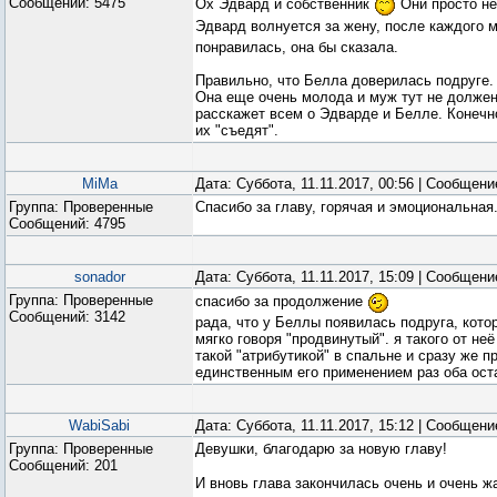
Сообщений:
5475
Ох Эдвард и собственник
Они просто не
Эдвард волнуется за жену, после каждого
понравилась, она бы сказала.
Правильно, что Белла доверилась подруге.
Она еще очень молода и муж тут не должен
расскажет всем о Эдварде и Белле. Конечно
их "съедят".
MiMa
Дата: Суббота, 11.11.2017, 00:56 | Сообщен
Группа: Проверенные
Спасибо за главу, горячая и эмоциональная
Сообщений:
4795
sonador
Дата: Суббота, 11.11.2017, 15:09 | Сообщен
Группа: Проверенные
спасибо за продолжение
Сообщений:
3142
рада, что у Беллы появилась подруга, кото
мягко говоря "продвинутый". я такого от н
такой "атрибутикой" в спальне и сразу же 
единственным его применением раз оба ос
WabiSabi
Дата: Суббота, 11.11.2017, 15:12 | Сообщен
Группа: Проверенные
Девушки, благодарю за новую главу!
Сообщений:
201
И вновь глава закончилась очень и очень 