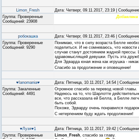
Limon_Fresh
Дата: Четверг, 09.11.2017, 23:19 | Сообщени
Группа: Проверенные
Добавлена 
Сообщений:
23908
робокашка
Дата: Четверг, 09.11.2017, 23:46 | Сообщени
Группа: Проверенные
Понимаю, что в силу возраста Белле необх
Сообщений:
9290
поделиться. И не сомневаюсь, что новости 
случае станут достоянием жадной прессы. 
здравомыслящей девушки. Пусть эта дружба
Для Эдварда юная жена как игрушка - ника
Спасибо за продолжение и оповещение!
♥Ianomania♥
Дата: Пятница, 10.11.2017, 14:54 | Сообщен
Группа: Закаленные
Огромное спасибо за перевод новой главы.
Сообщений:
4491
Надеюсь на то, что Шарлотте действительн
все, что рассказала ей Белла, а Белле легч
быть собой.
Похоже, Эдварду очень понравился подаро
С нетерпением буду ждать продолжения!
♥Лузя♥1
Дата: Пятница, 10.11.2017, 19:42 | Сообщен
Группа: Проверенные
Limon_Fresh
, спасибо за главу.