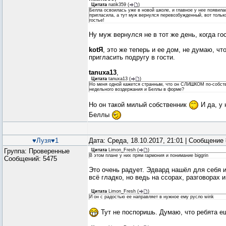
Цитата
natik359
(
)
Белла освоилась уже в новой школе, и главное у нее появилас
пригласила, а тут муж вернулся перевозбужденный, вот тольк
гостье!
Ну муж вернулся не в тот же день, когда го
kotЯ
, это же теперь и ее дом, не думаю, ч
пригласить подругу в гости.
tanuxa13
,
Цитата
tanuxa13
(
)
Но меня одной кажется странным, что он СЛИШКОМ по-собстве
недельного воздержания и Беллы в форме?
Но он такой милый собственник
И да, у
Беллы
♥Лузя♥1
Дата: Среда, 18.10.2017, 21:01 | Сообщение
Группа: Проверенные
Цитата
Limon_Fresh
(
)
В этом плане у них прям гармония и понимание biggrin
Сообщений:
5475
Это очень радует. Эдвард нашёл для себя 
всё гладко, но ведь на ссорах, разговорах 
Цитата
Limon_Fresh
(
)
И он с радостью ее направляет в нужное ему русло wink
Тут не поспоришь. Думаю, что ребята е