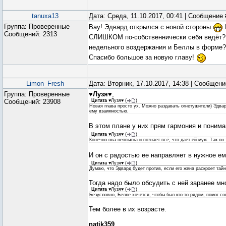
tanuxa13
Дата: Среда, 11.10.2017, 00:41 | Сообщение
Группа: Проверенные
Вау! Эдвард открылся с новой стороны
Сообщений:
2313
СЛИШКОМ по-собственнически себя ведёт?
недельного воздержания и Беллы в форме
Спасибо большое за новую главу!
Limon_Fresh
Дата: Вторник, 17.10.2017, 14:38 | Сообщен
Группа: Проверенные
♥Лузя♥
,
Сообщений:
23908
Цитата
♥Лузя♥
(
)
Новая глава просто ух. Можно раздавать огнетушители) Эдвар
ему взаимностью.
В этом плане у них прям гармония и поним
Цитата
♥Лузя♥
(
)
Конечно она неопытна и познает всё, что дает ей муж. Так он 
И он с радостью ее направляет в нужное е
Цитата
♥Лузя♥
(
)
Думаю, что Эдвард будет против, если его жена раскроет тайн
Тогда надо было обсудить с ней заранее мн
Цитата
♥Лузя♥
(
)
Безусловно, Белле хочется, чтобы был кто-то рядом, помог со
Тем более в их возрасте.
natik359
,