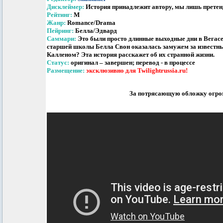
Дисклеймер:
История принадлежит автору, мы лишь претен
Рейтинг:
М
Жанр:
Romance/Drama
Пейринг:
Белла/Эдвард
Саммари:
Это были просто длинные выходные дни в Вегасе
старшей школы Белла Свон оказалась замужем за извест
Калленом? Эта история расскажет об их странной жизни.
Статус:
оригинал – завершен; перевод - в процессе
Размещение:
эксклюзивно для Twilightrussia.ru!
За потрясающую обложку огро