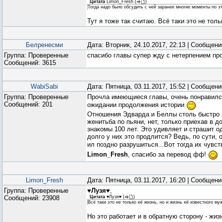
Цитата
Limon_Fresh
(
)
Тогда надо было обсудить с ней заранее многие моменты по э
Тут я тоже так считаю. Всё таки это не толь
Белренесми
Дата: Вторник, 24.10.2017, 22:13 | Сообщен
Группа: Проверенные
спасибо главы супер жду с нетерпением продо
Сообщений:
3615
WabiSabi
Дата: Пятница, 03.11.2017, 15:52 | Сообщен
Группа: Проверенные
Прочла имеющиеся главы, очень понравился 
Сообщений:
201
ожидании продолжения истории
Отношения Эдварда и Беллы столь быстро п
женитьба по пьяни, нет, только приехав в д
знакомы 100 лет. Это удивляет и страшит од
долго у них это продлится? Ведь, по сути, 
ил поздно разрушиться...Вот тогда их чувс
Limon_Fresh
, спасибо за перевод фф!
Limon_Fresh
Дата: Пятница, 03.11.2017, 16:20 | Сообщен
Группа: Проверенные
♥Лузя♥
,
Сообщений:
23908
Цитата
♥Лузя♥
(
)
Всё таки это не только её жизнь, но и жизнь её известного му
Но это работает и в обратную сторону - жизн