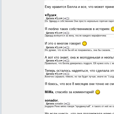
Ему нравится Белла и все, что может прин
♥Лузя♥
,
Цитата
♥Лузя♥
(
)
Ох Эдвард и собственник Они просто нереально горячая паро
Я люблю таких собственников в историях
Цитата
♥Лузя♥
(
)
Эдвард волнуется за жену, после каждого марафончика
И это о многом говорит
Цитата
♥Лузя♥
(
)
Но думаю, что если бы ей не понравилась, она бы сказала.
А вот кто знает, она ж молоденькая и неопы
Цитата
♥Лузя♥
(
)
Правильно, что Белла доверилась подруге. Ей нужно хоть с к
Теперь осталось надеяться, что сделала эт
Цитата
♥Лузя♥
(
)
Конечно скрывать тяжело, но так будет лучше, иначе их "съед
Я боюсь, что все 8 месяцев они точно не смо
MiMa
, спасибо за комментарий!
sonador
,
Цитата
sonador
(
)
подарок Рене мягко говоря "продвинутый". я такого от неё не 
Но если учесть, что она поддержала идею с