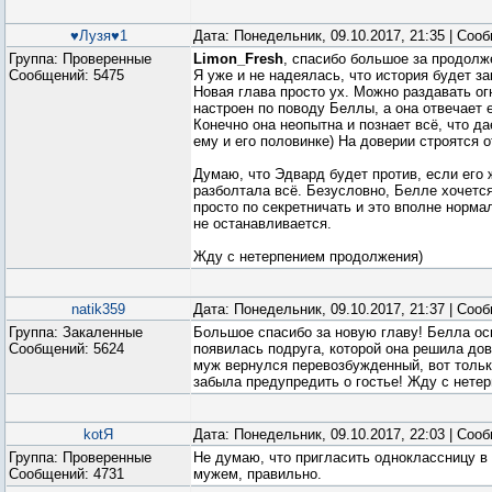
♥Лузя♥1
Дата: Понедельник, 09.10.2017, 21:35 | Со
Группа: Проверенные
Limon_Fresh
, спасибо большое за продолж
Сообщений:
5475
Я уже и не надеялась, что история будет за
Новая глава просто ух. Можно раздавать о
настроен по поводу Беллы, а она отвечает 
Конечно она неопытна и познает всё, что да
ему и его половинке) На доверии строятся 
Думаю, что Эдвард будет против, если его ж
разболтала всё. Безусловно, Белле хочется
просто по секретничать и это вполне норма
не останавливается.
Жду с нетерпением продолжения)
natik359
Дата: Понедельник, 09.10.2017, 21:37 | Со
Группа: Закаленные
Большое спасибо за новую главу! Белла осв
Сообщений:
5624
появилась подруга, которой она решила дове
муж вернулся перевозбужденный, вот тольк
забыла предупредить о гостье! Жду с нете
kotЯ
Дата: Понедельник, 09.10.2017, 22:03 | Со
Группа: Проверенные
Не думаю, что пригласить одноклассницу в
Сообщений:
4731
мужем, правильно.