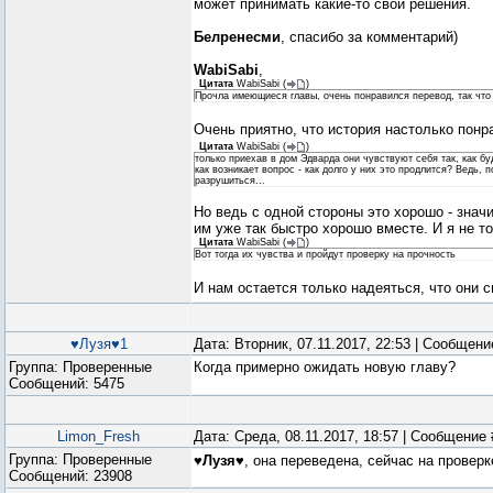
может принимать какие-то свои решения.
Белренесми
, спасибо за комментарий)
WabiSabi
,
Цитата
WabiSabi
(
)
Прочла имеющиеся главы, очень понравился перевод, так что
Очень приятно, что история настолько пон
Цитата
WabiSabi
(
)
только приехав в дом Эдварда они чувствуют себя так, как бу
как возникает вопрос - как долго у них это продлится? Ведь, 
разрушиться...
Но ведь с одной стороны это хорошо - значи
им уже так быстро хорошо вместе. И я не т
Цитата
WabiSabi
(
)
Вот тогда их чувства и пройдут проверку на прочность
И нам остается только надеяться, что они 
♥Лузя♥1
Дата: Вторник, 07.11.2017, 22:53 | Сообщен
Группа: Проверенные
Когда примерно ожидать новую главу?
Сообщений:
5475
Limon_Fresh
Дата: Среда, 08.11.2017, 18:57 | Сообщение
Группа: Проверенные
♥Лузя♥
, она переведена, сейчас на проверк
Сообщений:
23908