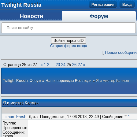
Twilight Russia
Регистрация
Вход
Новости
Форум
Войти через uID
Старая форма входа
[
Новые сообщени
Страница
25
из
27
«
1
2
…
23
24
25
26
27
»
»
»
Twilight Russia. Форум
Наши переводы Все люди
Я и мистер Каллен
Я и мистер Каллен
Limon_Fresh
Дата: Понедельник, 17.06.2013, 22:49 | Сообщение #
1
Группа:
Проверенные
Сообщений:
23908