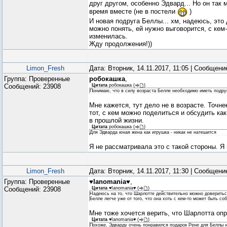
друг другом, особенно Эдвард... Но он так
время вместе (не в постели
)
И новая подруга Беллы... хм, надеюсь, это
можно понять, ей нужно выговорится, с кем-
изменилась.
Жду продолжения!))
Limon_Fresh
Дата: Вторник, 14.11.2017, 11:05 | Сообщен
Группа: Проверенные
робокашка
,
Сообщений:
23908
Цитата
робокашка
(
)
Понимаю, что в силу возраста Белле необходимо иметь подру
Мне кажется, тут дело не в возрасте. Точн
тот, с кем можно поделиться и обсудить ка
в прошлой жизни.
Цитата
робокашка
(
)
Для Эдварда юная жена как игрушка - никак не натешится
Я не рассматривала это с такой стороны. Я 
Limon_Fresh
Дата: Вторник, 14.11.2017, 11:30 | Сообщен
Группа: Проверенные
♥Ianomania♥
,
Сообщений:
23908
Цитата
♥Ianomania♥
(
)
Надеюсь на то, что Шарлотте действительно можно доверитьс
Белле легче уже от того, что она хоть с кем-то может быть соб
Мне тоже хочется верить, что Шарлотта оп
Цитата
♥Ianomania♥
(
)
Похоже, Эдварду очень понравился подарок Рене для Беллы 