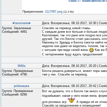
Глава 17. Наши цитаты из
Прикрепления:
2117097.png
(11.3 Kb)
♥Ianomania♥
Дата: Воскресенье, 08.10.2017, 10:30 | Соо
Группа: Закаленные
Спасибо за перевод новой главы.
Сообщений:
4491
С каждым днем все больше и больше людей
Калленами, так что рано или поздно все уз
друзей. Так что Белле стоит рассказать хо
Наконец-то Эдвард и Белла смогли найти н
неделю они даже не виделись толком, так ч
с катушек при виде своей жены
Как же 
С нетерпением буду ждать продолжения!
MiMa
Дата: Воскресенье, 08.10.2017, 20:20 | Соо
Группа: Проверенные
Белла решила довериться, может пора заво
Сообщений:
4795
там у них. Спасибо за перевод.
робокашка
Дата: Воскресенье, 08.10.2017, 20:42 | Соо
Группа: Проверенные
Вот не думала, что о Белле так много слу
Сообщений:
9290
подзабывает, какая у него юная жена, фор
для ролевых игр
А правда об их отнош
Спасибо за продолжение и оповещение!