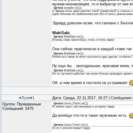
мужем-незнакомцем, то и вибратор от нее в
Цитата
sonador
(
)
а Эдвард очень даже доволен такой "атрибутикой" в спальне и
единственным его применением раз оба остались довольными
Эдвард доволен всем, что связано с Белло
WabiSabi
,
Цитата
WabiSabi
(
)
И вновь глава закончилась очень и очень жарко
Они сейчас практически в каждой главе так
Цитата
WabiSabi
(
)
Ребята все никак не могут насытиться друг другом, особенно Э
Ну еще бы... молоденькая, красивая жена, 
Цитата
WabiSabi
(
)
Но он так много работает, им нужно больше проводить время в
Ой, а чем время в постели не устраивает
♥Лузя♥1
Дата: Среда, 22.11.2017, 16:27 | Сообщение
Группа: Проверенные
Цитата
Limon_Fresh
(
)
Я люблю таких собственников в историях happy
Сообщений:
5475
Да вообще что-то в таких мужчинах есть.
Цитата
Limon_Fresh
(
)
И это о многом говорит happy