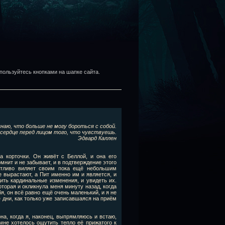
пользуйтесь кнопками на шапке сайта.
знаю, что больше не могу бороться с собой.
сердце перед лицом того, что чувствуешь.
Эдвард Каллен
а корточки. Он живёт с Беллой, и она его
мнит и не забывает, и в подтверждение этого
ветливо виляет своим пока ещё небольшим
е вырастают, а Пит именно им и является, и
ить кардинальные изменения, и увидеть их.
которая и окликнула меня минуту назад, когда
бя, он всё равно ещё очень маленький, и я не
дни, как только уже записавшаяся на приём
на, когда я, наконец, выпрямляюсь и встаю,
 мне хотелось ощутить тепло её прижатого к