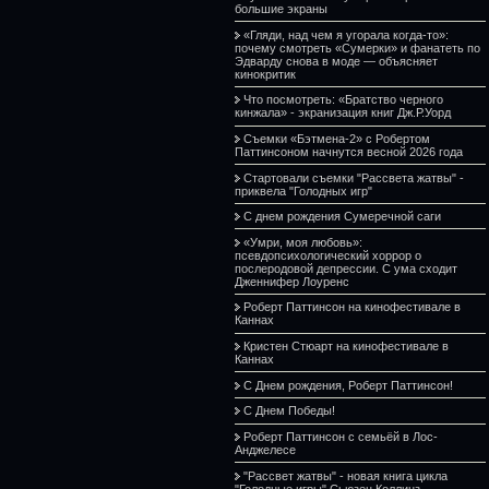
большие экраны
«Гляди, над чем я угорала когда-то»:
почему смотреть «Сумерки» и фанатеть по
Эдварду снова в моде — объясняет
кинокритик
Что посмотреть: «Братство черного
кинжала» - экранизация книг Дж.Р.Уорд
Съемки «Бэтмена-2» с Робертом
Паттинсоном начнутся весной 2026 года
Стартовали съемки "Рассвета жатвы" -
приквела "Голодных игр"
С днем рождения Сумеречной саги
«Умри, моя любовь»:
псевдопсихологический хоррор о
послеродовой депрессии. С ума сходит
Дженнифер Лоуренс
Роберт Паттинсон на кинофестивале в
Каннах
Кристен Стюарт на кинофестивале в
Каннах
С Днем рождения, Роберт Паттинсон!
С Днем Победы!
Роберт Паттинсон с семьёй в Лос-
Анджелесе
"Рассвет жатвы" - новая книга цикла
"Голодные игры" Сьюзен Коллинз