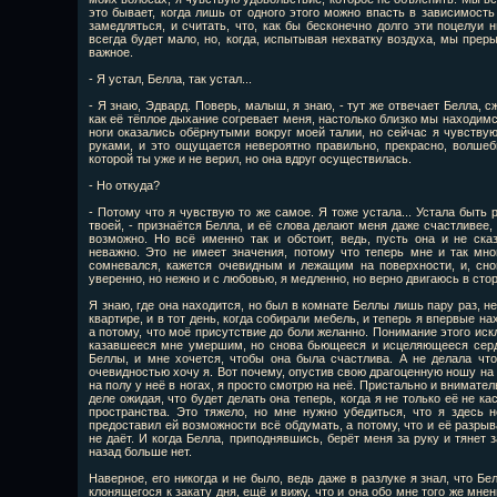
это бывает, когда лишь от одного этого можно впасть в зависимость
замедляться, и считать, что, как бы бесконечно долго эти поцелуи 
всегда будет мало, но, когда, испытывая нехватку воздуха, мы прер
важное.
- Я устал, Белла, так устал...
- Я знаю, Эдвард. Поверь, малыш, я знаю, - тут же отвечает Белла, 
как её тёплое дыхание согревает меня, настолько близко мы находимся 
ноги оказались обёрнутыми вокруг моей талии, но сейчас я чувству
руками, и это ощущается невероятно правильно, прекрасно, волшеб
которой ты уже и не верил, но она вдруг осуществилась.
- Но откуда?
- Потому что я чувствую то же самое. Я тоже устала... Устала быть 
твоей, - признаётся Белла, и её слова делают меня даже счастливее,
возможно. Но всё именно так и обстоит, ведь, пусть она и не ска
неважно. Это не имеет значения, потому что теперь мне и так мно
сомневался, кажется очевидным и лежащим на поверхности, и, снов
уверенно, но нежно и с любовью, я медленно, но верно двигаюсь в сто
Я знаю, где она находится, но был в комнате Беллы лишь пару раз, не
квартире, и в тот день, когда собирали мебель, и теперь я впервые на
а потому, что моё присутствие до боли желанно. Понимание этого и
казавшееся мне умершим, но снова бьющееся и исцеляющееся сердц
Беллы, и мне хочется, чтобы она была счастлива. А не делала что
очевидностью хочу я. Вот почему, опустив свою драгоценную ношу на м
на полу у неё в ногах, я просто смотрю на неё. Пристально и внимате
деле ожидая, что будет делать она теперь, когда я не только её не к
пространства. Это тяжело, но мне нужно убедиться, что я здесь 
предоставил ей возможности всё обдумать, а потому, что и её разрыв
не даёт. И когда Белла, приподнявшись, берёт меня за руку и тянет 
назад больше нет.
Наверное, его никогда и не было, ведь даже в разлуке я знал, что Б
клонящегося к закату дня, ещё и вижу, что и она обо мне того же мне