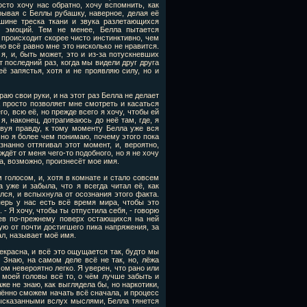
сто хочу нас обратно, хочу вспомнить, как
рывая с Беллы рубашку, наверное, делая её
ишине треска ткани и звука разлетающихся
х эмоций. Тем не менее, Белла пытается
о происходит скорее чисто инстинктивно, чем
о всё равно мне это нисколько не нравится.
я, и, быть может, это и из-за потускневших
 последний раз, когда мы видели друг друга
ё запястья, хотя и не проявляю силу, но и
раю свои руки, и на этот раз Белла не делает
а просто позволяет мне смотреть и касаться
го, всю её, но прежде всего я хочу, чтобы ей
я, наконец, дотрагиваюсь до неё там, где, я
твуя правду, к тому моменту Белла уже вся
, но я более чем понимаю, почему этого пока
нанно оттягивал этот момент, и, вероятно,
ждёт от меня чего-то подобного, но я не хочу
на, возможно, произнесёт мое имя.
м голосом, и, хотя в комнате и стало совсем
уже и забыла, что я всегда читал её, как
лся, и вспыхнула от осознания этого факта.
перь у нас есть всё время мира, чтобы это
 - Я хочу, чтобы ты отпустила себя, - говорю
цев по-прежнему поверх остающихся на ней
ю от почти достигшего пика напряжения, за
ал, называет моё имя.
екрасна, и всё это ощущается так, будто мы
 Знаю, на самом деле всё не так, но, лёжа
м невероятно легко. Я уверен, что рано или
 моей головы всё то, о чём лучше забыть и
аже не знаю, как выглядела бы, но наркотики,
ённо сможем начать всё сначала, и процесс
высказанными вслух мыслями, Белла тянется