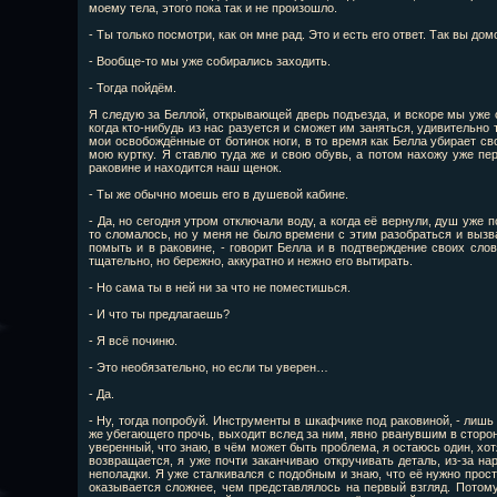
моему тела, этого пока так и не произошло.
- Ты только посмотри, как он мне рад. Это и есть его ответ. Так вы до
- Вообще-то мы уже собирались заходить.
- Тогда пойдём.
Я следую за Беллой, открывающей дверь подъезда, и вскоре мы уже о
когда кто-нибудь из нас разуется и сможет им заняться, удивительно
мои освобождённые от ботинок ноги, в то время как Белла убирает св
мою куртку. Я ставлю туда же и свою обувь, а потом нахожу уже пе
раковине и находится наш щенок.
- Ты же обычно моешь его в душевой кабине.
- Да, но сегодня утром отключали воду, а когда её вернули, душ уже 
то сломалось, но у меня не было времени с этим разобраться и вызва
помыть и в раковине, - говорит Белла и в подтверждение своих слов
тщательно, но бережно, аккуратно и нежно его вытирать.
- Но сама ты в ней ни за что не поместишься.
- И что ты предлагаешь?
- Я всё починю.
- Это необязательно, но если ты уверен…
- Да.
- Ну, тогда попробуй. Инструменты в шкафчике под раковиной, - лишь 
же убегающего прочь, выходит вслед за ним, явно рванувшим в сторону 
уверенный, что знаю, в чём может быть проблема, я остаюсь один, хотя
возвращается, я уже почти заканчиваю откручивать деталь, из-за на
неполадки. Я уже сталкивался с подобным и знаю, что её нужно прост
оказывается сложнее, чем представлялось на первый взгляд. Потому