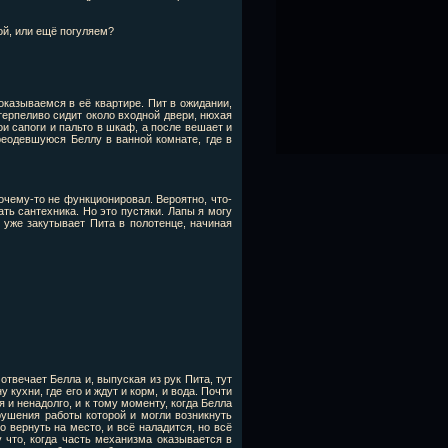
мой, или ещё погуляем?
казываемся в её квартире. Пит в ожидании,
 терпеливо сидит около входной двери, нюхая
ои сапоги и пальто в шкаф, а после вешает и
реодевшуюся Беллу в ванной комнате, где в
почему-то не функционировал. Вероятно, что-
ть сантехника. Но это пустяки. Лапы я могу
 уже закутывает Пита в полотенце, начиная
отвечает Белла и, выпуская из рук Пита, тут
кухни, где его и ждут и корм, и вода. Почти
 и ненадолго, и к тому моменту, когда Белла
рушения работы которой и могли возникнуть
о вернуть на место, и всё наладится, но всё
 что, когда часть механизма оказывается в