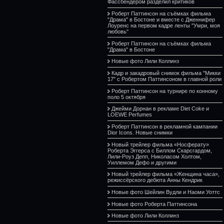
Фассбендером разделил критиков
Роберт Паттинсон на съёмках фильма
"Драма" в Бостоне и вместе с Дженнифер
Лоуренс на первом кадре ленты "Умри, моя
любовь"
Роберт Паттинсон на съёмках фильма
"Драма" в Бостоне
Новые фото Лили Коллинз
Кадр и закадровый снимок фильма "Микки
17" с Робертом Паттинсоном в главной роли
Роберт Паттинсон на турнире по конному
поло 5 октября
Джейми Дорнан в рекламе Diet Coke и
LOEWE Perfumes
Роберт Паттинсон в рекламной кампании
Dior Icons. Новые снимки
Новый трейлер фильма «Носферату»
Роберта Эггерса с Биллом Скарсгардом,
Лили-Роуз Депп, Николасом Холтом,
Уиллемом Дефо и другими
Новый трейлер фильма «Женщина часа»,
режиссёрского дебюта Анны Кендрик
Новые фото Шейлин Вудли и Наоми Уоттс
Новые фото Роберта Паттинсона
Новые фото Лили Коллинз