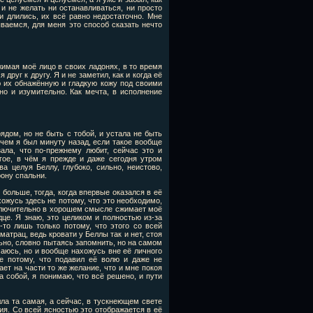
 и не желать ни останавливаться, ни просто
ни длились, их всё равно недостаточно. Мне
ываемся, для меня это способ сказать нечто
сжимая моё лицо в своих ладонях, в то время
друг к другу. Я и не заметил, как и когда её
ю их обнажённую и гладкую кожу под своими
но и изумительно. Как мечта, в исполнение
рядом, но не быть с тобой, и устала не быть
 чем я был минуту назад, если такое вообще
зала, что по-прежнему любит, сейчас это и
гое, в чём я прежде и даже сегодня утром
а целуя Беллу, глубоко, сильно, неистово,
рону спальни.
 больше, тогда, когда впервые оказался в её
хожусь здесь не потому, что это необходимо,
сключительно в хорошем смысле сжимает моё
е. Я знаю, это целиком и полностью из-за
-то лишь только потому, что этого со всей
атрац, ведь кровати у Беллы так и нет, стоя
льно, словно пытаясь запомнить, но на самом
асаюсь, но и вообще нахожусь вне её личного
не потому, что подавил её волю и даже не
ает на части то же желание, что и мне покоя
за собой, я понимаю, что всё решено, и пути
елла та самая, а сейчас, в тускнеющем свете
ния. Со всей ясностью это отображается в её