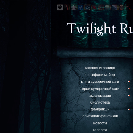
главная страница
о стефани майер
книги сумеречной саги
герои сумеречной саги
экранизации
библиотека
фанфикшн
поисковик фанфиков
новости
галерея