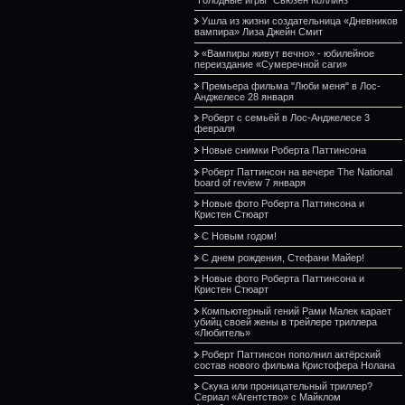
Ушла из жизни создательница «Дневников
вампира» Лиза Джейн Смит
«Вампиры живут вечно» - юбилейное
переиздание «Сумеречной саги»
Премьера фильма "Люби меня" в Лос-
Анджелесе 28 января
Роберт с семьёй в Лос-Анджелесе 3
февраля
Новые снимки Роберта Паттинсона
Роберт Паттинсон на вечере The National
board of review 7 января
Новые фото Роберта Паттинсона и
Кристен Стюарт
С Новым годом!
С днем рождения, Стефани Майер!
Новые фото Роберта Паттинсона и
Кристен Стюарт
Компьютерный гений Рами Малек карает
убийц своей жены в трейлере триллера
«Любитель»
Роберт Паттинсон пополнил актёрский
состав нового фильма Кристофера Нолана
Скука или проницательный триллер?
Сериал «Агентство» с Майклом