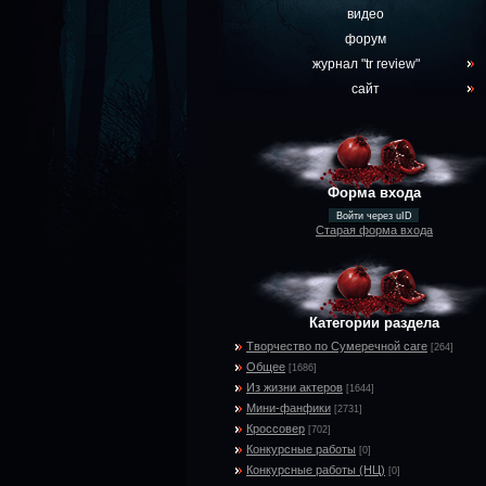
видео
форум
журнал "tr review"
сайт
Форма входа
Войти через uID
Старая форма входа
Категории раздела
Творчество по Сумеречной саге
[264]
Общее
[1686]
Из жизни актеров
[1644]
Мини-фанфики
[2731]
Кроссовер
[702]
Конкурсные работы
[0]
Конкурсные работы (НЦ)
[0]