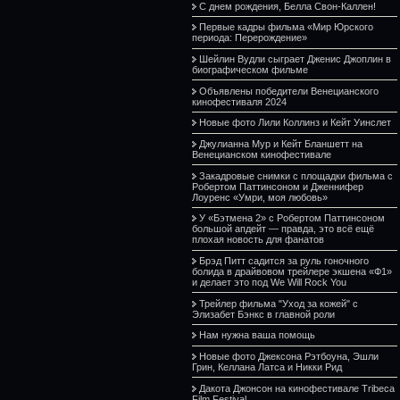
С днем рождения, Белла Свон-Каллен!
Первые кадры фильма «Мир Юрского
периода: Перерождение»
Шейлин Вудли сыграет Дженис Джоплин в
биографическом фильме
Объявлены победители Венецианского
кинофестиваля 2024
Новые фото Лили Коллинз и Кейт Уинслет
Джулианна Мур и Кейт Бланшетт на
Венецианском кинофестивале
Закадровые снимки с площадки фильма с
Робертом Паттинсоном и Дженнифер
Лоуренс «Умри, моя любовь»
У «Бэтмена 2» с Робертом Паттинсоном
большой апдейт — правда, это всё ещё
плохая новость для фанатов
Брэд Питт садится за руль гоночного
болида в драйвовом трейлере экшена «Ф1»
и делает это под We Will Rock You
Трейлер фильма "Уход за кожей" с
Элизабет Бэнкс в главной роли
Нам нужна ваша помощь
Новые фото Джексона Рэтбоуна, Эшли
Грин, Келлана Латса и Никки Рид
Дакота Джонсон на кинофестивале Tribeca
Film Festival