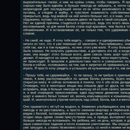
выразительных глазах, и нам не нужны слова, чтобы говорить. Я про
хорошо нам было вдвоём, и больше никогда не забывать, и, почти с
непригодной для последующей носки из-за чётко различимого в т
пуговиц, а следом и майку, я чувствую взаимность собственны
прикрыться, ведь под майкой на ней ничего больше нет, и я знаю, эт
обдуманно, потому что мы слишком давно не были в такой ситуации, н
Нет ни единой причины стыдиться и прятаться, ведь это всего лишь 
воспоминаний, но для меня Белла стала ещё красивее, чем была в тот
обнажёнными. И я останавливаю её, не только тем, что удерживаю е
словом:
- Не смей, не надо. Я хочу тебя видеть, - говорю я и одновременно уби
ничего из того, что я уже помешал ей закончить. Расслабившись, он
себя так, как я в том нуждаюсь, но мне этого уже мало. Я хочу больше
было хорошо. Не получить удовольствие, а доставить его ей, и когда 
знаю, она жаждет этого больше всего, даже сквозь ткань шорт чувс
дрожит. И находится на грани, которую явно очень легко переступить
не происходит. В прошлом я довольно-таки часто и совершенно осоз
Белла и сейчас, основываясь на том, как я запретил ей прикрываться, 
играть. Я просто хочу увидеть и услышать её кульминацию и то, как о
- Прошу тебя, не сдерживайся, - то ли прошу, то ли требую я хриплы
темно, я вижу расползающийся по щекам Беллы румянец, будто она 
открытую книгу. А сейчас вспомнила и поняла, что я обо всём догада
Очевидно, что в некоторых вещах мы отвыкли друг от друга, но те
исправить, ведь я больше никогда не выпущу её из поля своего зрения.
я, и моё очередное прикосновение, едва ощутимое движение паль
шорт и нижнего белья толкает её, вконец измучившуюся и изнывающу
край. И, окончательно утратив контроль над собой, Белла, как я и мечт
Оно срывается с её губ на выдохе, и, блаженно улыбающаяся, она пр
никогда и не расставались, а просто сменили квартиру и переехали.
рядом с Беллой, пытающейся восстановить дыхание, не думать о плохо
поздно лишь одним своим присутствием она, и правда, вычеркнет из
больше никогда не вспоминать. Не ребёнка, нет, не дочь, которая, я д
наше совместное падение и почти взаимное уничтожение. Мы определ
уже запущен, и, словно безмолвно соглашаясь со мной и моими не 