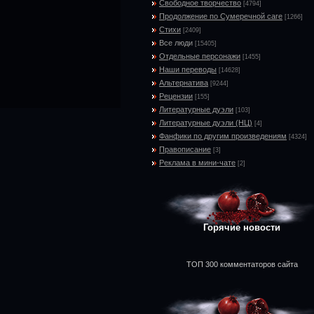
Свободное творчество
[4794]
Продолжение по Сумеречной саге
[1266]
Стихи
[2409]
Все люди
[15405]
Отдельные персонажи
[1455]
Наши переводы
[14628]
Альтернатива
[9244]
Рецензии
[155]
Литературные дуэли
[103]
Литературные дуэли (НЦ)
[4]
Фанфики по другим произведениям
[4324]
Правописание
[3]
Реклама в мини-чате
[2]
Горячие новости
ТОП 300 комментаторов сайта