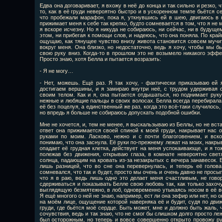
Едва она договаривает, я вхожу в неё до конца и так сильно и резко, 
то, как в её груди невероятно быстро и в ускоренном темпе бьётся 
что пробежали марафон, пока я, уткнувшись ей в шею, двигаюсь в 
прижимает меня к себе так крепко, будто сомневается в том, что я не м
я вскоре исчезну. Но я никуда не собираюсь, ни сейчас, ни в будущем
этом, ни прибегая к помощи слов, и надеюсь, что она поняла. По кра
ощущаю, как тянущее чувство внизу живота становится совсем мучи
вокруг меня. Она близко, но недостаточно, ведь я хочу, чтобы мы бы
свою руку вниз. Когда-то в прошлом это не возымело никакого эффек
Просто знаю, хотя Белла и пытается возразить:
- Я не могу…
- Нет, можешь. Ещё раз. Я так хочу, - фактически приказываю ей 
достигаем вершины, и я замираю внутри неё, с трудом удерживая с
своим телом. Как и я, она пытается отдышаться, но поднимает руку
нежные и любящие пальцы в своих волосах. Белла всегда перебирала и
её без поцелуя, а единственный же раз, когда это всё-таки случилось,
но впредь я больше не собираюсь допускать подобной ошибки.
Мне не хочется, и, тем не менее, я выскальзываю из Беллы, но не вста
ответ она прижимается своей спиной к моей груди, накрывает нас 
руками по моим. Ласково, нежно и с почти благоговением, и вс
понимаю, что она заснула. Её руки по-прежнему лежат на моих, накры
опадает её грудная клетка, действует на меня успокаивающе, и я то
полежав без движения, открываю глаза, в комнате невероятно све
солнца, падающим на кровать из-за незакрытых с вечера занавесок. Б
лишь разницей, что во сне она перевернулась, и теперь её голова
сомневался, что так и будет, просто мы очень и очень давно не просы
что я в раю, ведь лишь одно это делает меня счастливым, не гово
сдерживаться и показывать Белле свою любовь так, как только захоч
выглядящую безмятежно, в лоб, одновременно утыкаясь носом в её 
Я ещё многого о ней не знаю, например, ест ли она зефир или нет, но 
на моём лице, ощущение которой наверняка её и будит, судя по дви
груди, где бьётся моё сердце. Быть может, мне и должно быть жаль, 
сочувствия, ведь и так знаю, что не смог бы слишком долго просто леж
был осторожным, но теперь и вовсе совершенно открыто провожу р