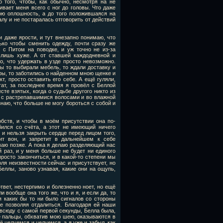
 того, чтобы, как обычно, несмотря на не
вает меня всего с ног до головы. Что даже
ою оплошность, а до того положившаяся на
лу и не постаралась отговорить от действий
 даже ярости, и тут внезапно понимаю, что
лько чтобы сменить одежду, почти сразу же
 с Питом на поводке, и уж точно не из-за
 лишь хуже. А от ставшей каждодневной и
, что удержать в узде просто невозможно.
ы то выбирали мебель, то ждали доставку и
ры, то заботились о найденном мною щенке и
кт, просто оставить его себе. А ещё гуляли,
тат, за последнее время я провёл с Беллой
те взятых, когда о судьбе другого никто из
у с растрепавшимися волосами и во влажной
наю, что больше не могу бороться с собой и
обств, и чтобы в моём присутствии она по-
бился со счёта, а этот не имеющий ничего
 и нельзя закрыть сердце перед лицом того,
ит вон, и запретит в дальнейшем к себе
маю позже. А пока я делаю разделяющий нас
 раз, и у меня больше не будет ни единого
просто закончиться, и в какой-то степени мы
оля неизвестности сейчас и присутствует, но
Беллы, заново узнавая, какие они на ощупь,
ответ, нестерпимо и болезненно ноет, но ещё
 вообще она того же, что и я, и если да, то
ия каких бы то ни было сигналов со стороны
е позволяя отдалиться. Благодаря ей наши
 всюду с самой первой секунды, Белла была,
её пальцы, обхватив мою шею, оказываются в
ё целуемся и целуемся, а я уже и забыл, как