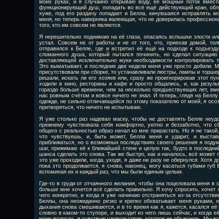
моих руках, и я случайно открываю воду, её мощный поток вместо
функционирующий душ, попадать во всё ещё действующий кран, обли
хуже, под его раздачу попадает и Белла, кинувшаяся исправлять м
меня, но теперь наверняка жалеющая, что не доверилась профессиона
того, кто им совсем не является.
Я нерешительно поднимаю на её глаза, опасаясь вспышки злости или
устал. Совсем не от работы и не от того, что, приехав домой, то
отправился к Белле, где и встретил её ещё на подходе к подъезду
сломанного душа, который пытался починить, но сделал ситуацию
доставляющей исключительно муки необходимости контролировать то
Это выматывает, и последние две недели меня уже просто добили. М
присутствовали при сборке, то устанавливали люстры, лампы и торше
решали, искать ли его хозяев или, сразу же проигнорировав этот пун
ходили в кино, рестораны и кафе и просто общались, и, как резуль
гораздо больше времени, чем за несколько предшествующих лет, вмес
нас ровным счётом и вовсе ничего не знал. И теперь, глядя на Белл
одежде, не сильно отличающейся по этому показателю от моей, я осоз
притворяться, что ничего не испытываю.
Я уже столько раз надевал маску, чтобы не доставлять Белле неуд
прежнему чувствовала себя комфортно, уютно и беззаботно, что с
общего с реальностью образ начал ко мне прирастать. Но я не такой,
что чувствуешь, и, быть может, Белла меня и ударит, и выстав
приближаться, но о возможных последствиях своего решения я поду
шаг, прижимаю её к ближайшей стене и целую так, будто в последний
шанса сделать это снова. Так же быстро, как и началось, всё может 
это уже проходили, когда, уходя, я даже ни разу не обернулся. Хотя д
пока это продолжается, я снова, наконец, могу касаться губами губ 
вспоминая их и каждый раз, что мы были единым целым.
Где-то в груди от отчаянного желания, чтобы она поцеловала меня в 
больше мне хочется всё сделать правильно. Я хочу спросить, хочет ли
чего конкретно, и когда я уже начинаю отстраняться из-за отсутств
Беллы, она неожиданно резко и крепко обхватывает меня руками, н
дыхания снова смешиваются, и в то время как я, кажется, касался её
словно в каком-то ступоре, и выходит из него лишь сейчас, и когда 
моих волосах, я чувствую удовольствие, которое не объяснить. Мы вс