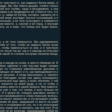
что чувствую то, как подвинул Беллу вверх, и
сердце. Мы оба тяжело дышим, словно только
ней всё глубже, чаще и безудержнее, а она
ираж и не предвиделся ей, и боится того, что
, и, найдя её взгляд, пытаюсь заверить её в
йней мере, выглядит она всё осознающей, и я
тельным, а её тело пульсирует и сжимается
ли вместе, и, смотря в её глаза, я опускаю
та, но я знаю, что теперь всё будет иначе.
я, и её тело повинуется. Мы одновременно
ебя от того, чтобы не накрыть Беллу всем
, чтобы прикоснуться ко мне, и я чувствую
х после так же, как и я никогда не отпускал
 в какой-то степени послужил началом конца,
ю и никуда не ухожу, а просто обнимаю её. В
обоих одеялом и уже под ним водит своими
коре по ставшему равномерным дыханию я
вающих её живот, и то, как приподнимается и
же засыпаю. А когда просыпаюсь и, немного
тло благодаря лучам уже давно взошедшего
елла всё ещё здесь, в моих объятиях, с той
 покоится на моей груди, и не то чтобы я
пались вместе в одной кровати. Мне кажется,
ря уже о том, что теперь я могу больше не
у. И я целую её, спящую, красивую, милую и
восстановившиеся и снова отросшие волосы.
они пахнут именно им, и это вызывает улыбку
жению её руки, накрывшей то место на моей
что я потревожил её сон, но я не испытываю
ать подле неё и смотреть, как она спит. Я не
укой по её волосам, скрывающими собой её