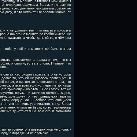
в пуговицу и молнию, стягивает мои джинсы
что, очевидно, задумала Белла, и потому не
а делала это для меня, ею двигала совсем не
ою дозу, и это неприятные воспоминания, от
а, и я не удивлён тем, что она всё поняла и
равно ничего не меняют, по крайней мере, не
ожно, сдаться, а чтобы дать ей то, о чём она
 я, чтобы у неё и в мыслях не было в этом
рицать невозможно, а правда в том, что мы
 облекли свои чувства в слова. Главное, что
имны.
т самая настоящая страсть, в огне которой
 делаю то, что ей не удалось провернуть в
её ногам, и нисколько не сожалею о том, что
ебуется, я всё возмещу, но, переплетая наши
ного думающей об этом. В её глазах тот же
елуемся, но уже ни капли не нежно, а жадно,
даём, друг другу то, что принадлежит нам по
и свои сердца, лишь сейчас становящиеся
 это чувство лишь усиливается, когда Белла
емя у меня никого не было, но тот единичный
новения действительно важного и любимого
, почти точь-в-точь повторяя мои же слова, -
Я буду в порядке. И не сломаюсь.