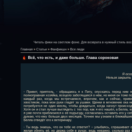
Читать фики на светлом фоне. Для возврата в нужный стиль вос
Главная
»
Статьи
»
Фанфикшн
»
Все люди
Всё, что есть, и даже больше. Глава сороковая
Я осо
Нельзя закрыть 
- Привет, приятель, - обращаюсь я к Питу, опускаясь перед ним н
полноправная хозяйка, всецело заботящаяся о нём, но меня он тоже по
каждый раз, когда мы встречаемся, впрочем, как и сейчас, при
хвостиком, пока мои руки гладят за ушами. Щенки в мгновение ока н
потребуется не один месяц, чтобы дождаться, когда начнут происход
Хотя он и стал лучше выглядеть с тех пор, как я его нашёл, а Белла, 
я уже почти приблизился к её подъезду, согласилась оставить его у се
думаю, что ему больше двух месяцев. Точнее мы узнаем в ближайшие 
Белла отведёт его к ветеринару.
- Ты ведь знаешь, что он тебе не ответит? – улыбаясь, спрашивает о
желая обнять её, но держа себя в руках, ведь неважно, сколько раз