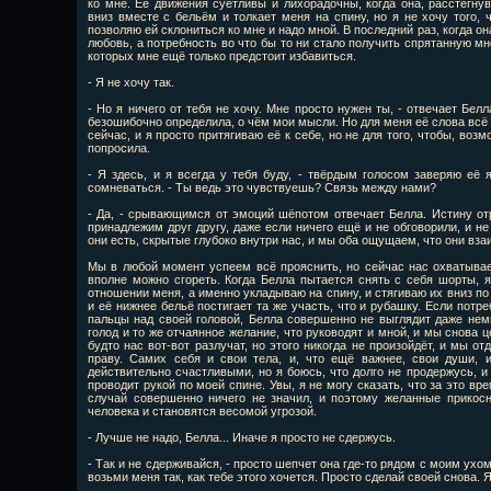
ко мне. Её движения суетливы и лихорадочны, когда она, расстегну
вниз вместе с бельём и толкает меня на спину, но я не хочу того, 
позволяю ей склониться ко мне и надо мной. В последний раз, когда он
любовь, а потребность во что бы то ни стало получить спрятанную мн
которых мне ещё только предстоит избавиться.
- Я не хочу так.
- Но я ничего от тебя не хочу. Мне просто нужен ты, - отвечает Белл
безошибочно определила, о чём мои мысли. Но для меня её слова всё 
сейчас, и я просто притягиваю её к себе, но не для того, чтобы, возм
попросила.
- Я здесь, и я всегда у тебя буду, - твёрдым голосом заверяю её
сомневаться. - Ты ведь это чувствуешь? Связь между нами?
- Да, - срывающимся от эмоций шёпотом отвечает Белла. Истину от
принадлежим друг другу, даже если ничего ещё и не обговорили, и не
они есть, скрытые глубоко внутри нас, и мы оба ощущаем, что они вза
Мы в любой момент успеем всё прояснить, но сейчас нас охватывае
вполне можно сгореть. Когда Белла пытается снять с себя шорты, я
отношении меня, а именно укладываю на спину, и стягиваю их вниз по 
и её нижнее бельё постигает та же участь, что и рубашку. Если потр
пальцы над своей головой, Белла совершенно не выглядит даже нем
голод и то же отчаянное желание, что руководят и мной, и мы снова ц
будто нас вот-вот разлучат, но этого никогда не произойдёт, и мы от
праву. Самих себя и свои тела, и, что ещё важнее, свои души, 
действительно счастливыми, но я боюсь, что долго не продержусь, и
проводит рукой по моей спине. Увы, я не могу сказать, что за это вр
случай совершенно ничего не значил, и поэтому желанные прикос
человека и становятся весомой угрозой.
- Лучше не надо, Белла... Иначе я просто не сдержусь.
- Так и не сдерживайся, - просто шепчет она где-то рядом с моим ухом
возьми меня так, как тебе этого хочется. Просто сделай своей снова. 