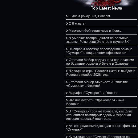
Top Latest News
С днем рождения, Роберт!
С 8 марта!
Маккензи Фой вернулась в Форкс
"Сумерки" возвращаются на большие
экраны! Розыгрыш билетов в группе ВК
Выбираем обложку переиздания романа
"Сумерки" в подарочном оформлении
Стефани Майер подразнила нас планами
на будущие романы о Белле и Эдварде
"Голодные игры: Рассвет жатвы" выйдет в
России в ноябре 2026 года
Стефани Майер отмечает 20-тилетие
«Сумерек» в Форксе!
Марафон "Сумерек" на Youtube
Что посмотреть: "Дракула" от Люка
Бессона
В «Сумерках» зря не показали, как Элис
становится вампиром: здесь интересная
история на целый спин-офф
Актер предложил идею для нового фильма
"Сумерки"
Культовая сага "Сумерки" вернется на