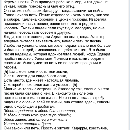
беременности. Она приведет ребенка в мир, и тот даже не
узнает, каким прекрасным был его отец.
Она скажет обо всем Эдварду – когда закончится война.
Толпа начала петь. Пение отдавалось эхом в лесу, как эхо
в соборе. Каллена хоронили в церкви природы. Изабелла
присоединилась к пению, заняв свое место рядом с
королем. Тысячи людей пели грустную мелодию, но она
начала перерастать совсем в другую.
Люди, которые защищали Адельтон-холл, когда Алистер
впервые пытался захватить его, начали петь
их
песню.
Изабелла узнала слова, которые подхватывало все больше
и больше людей, смешиваясь с щебетом птиц. Это была
песня надежды, которая вдохновляла людей, когда Эдвард
прибыл вместе с Уильямом Феллом и южными лордами
спасти их. было уместно петь ее во время прощания с
героем.
[/i] Есть мои поля и есть мои земли,
И есть место для свадебного ложа,
Есть место, где живет настоящая любовь,
С которой я поклялся жить и умереть. [/i]
Многие из толпы смотрели на Изабеллу так, словно бы эта
песня была связана с ней. В каком-то смысле она
прекрасно отражала ее жизнь. Но она не лежала в гробу
рядом с любовью всей ее жизни, она стояла здесь, совсем
одна, скорбящая и разбитая.
Здесь я родился, и здесь был воспитан,
И здесь сшили мою красивую одежду,
Здесь живет мой отец и моя мать,
И вот моя сестра и брат.
Они закончили петь. Простые жители Кадерры, крестьяне,