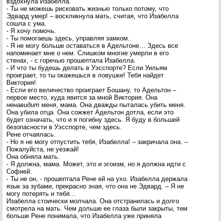
вздохнула Изабелла.
- Ты не можешь рисковать жизнью только потому, что
Эдвард умер! – воскликнула мать, считая, что Изабелла
сошла с ума.
- Я хочу помочь.
- Ты помогаешь здесь, управляя замком.
- Я не могу больше оставаться в Адельтоне… Здесь все
напоминает мне о нем. Слишком многие умерли в его
стенах, - с горечью прошептала Изабелла.
- И что ты будешь делать в Уэсспорте? Если Уильям
проиграет, то ты окажешься в ловушке! Тебя найдет
Виктория!
- Если его величество проиграет Бошану, то Адельтон –
первое место, куда явится за мной Виктория. Она
ненавидит
меня, мама. Она дважды пыталась убить меня.
Она убила отца. Она сожжет Адельтон дотла, если это
будет означать, что и я погибну здесь. Я буду в большей
безопасности в Уэсспорте, чем здесь.
Рене отчаялась.
- Но я не могу отпустить тебя, Изабелла! – закричала она. –
Пожалуйста, не уезжай!
Она обняла мать.
- Я должна, мама. Может, это и эгоизм, но я должна идти с
Софией.
- Ты не
он
, - прошептала Рене ей на ухо. Изабелла держала
язык за зубами, прекрасно зная, что она не Эдвард. – Я не
могу потерять и тебя…
Изабелла стоически молчала. Она отстранилась и долго
смотрела на мать. Чем дольше ее глаза были закрыты, тем
больше Рене понимала, что Изабелла уже приняла