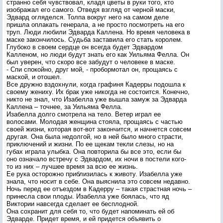
странно себя чувствовал, кладя цветы в руки того, кто
изображал его самого. Отведя взгляд от черной маски,
Эдвард огляделся. Толпа вокруг него на самом деле
пришла оплакать генерала, а не просто посмотреть на его
труп. Люди любили Эдварда Каллена. Но время человека в
маске закончилось. Судьба заставила его стать королем.
Глубоко в своем сердце он всегда будет Эдвардом
Калленом, но люди будут знать его как Уильяма Фелла. Он
был уверен, что скоро все забудут о человеке в маске.
- Спи спокойно, друг мой, - пробормотал он, прощаясь с
маской, и отошел.
Все дружно вздохнули, когда графиня Кадерры подошла к
своему жениху. Их брак уже никогда не состоится. Конечно,
никто не знал, что Изабелла уже вышла замуж за Эдварда
Каллена – точнее, за Уильяма Фелла.
Изабелла долго смотрела на тело. Ветер играл ее
волосами. Молодая женщина стояла, прощаясь с частью
своей жизни, которая вот-вот закончится, и начнется совсем
другая. Она была недолгой, но в ней было много страсти,
приключений и жизни. По ее щекам текли слезы, но на
губах играла улыбка. Она повторила бы все это, если бы
оно означало встречу с Эдвардом, их ночи в постели кого-
то из них – лучшее время за всю ее жизнь.
Ее рука осторожно приблизилась к животу. Изабелла уже
знала, что носит в себе. Она выяснила это совсем недавно.
Ночь перед ее отъездом в Кадерру – такая страстная ночь –
принесла свои плоды. Изабелла уже боялась, что яд
Виктории навсегда сделает ее бесплодной.
Она сохранит для себя то, что будет напоминать ей об
Эдварде. Придет время, и ей придется объявить о