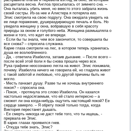
расцветала весна. Англоа просыпалась от зимнего сна. –
Она пыталась убить меня, но вместо этого забрала жизнь
своей сестры. Из-за нее и Алистера я потеряла
его
.
Элис смотрела на свою подругу. Она ожидала увидеть на
ее лице поражение, душераздирающую печаль и боль. Но
увидела женщину у окна, вобравшую в себя красоту
природы за окном и голубого неба. Женщина размышляла о
жизни и того, что ждет ее впереди.
- Если бы ты знала, чем все закончится, то совершила бы
все снова? – спросила служанка.
Карие глаза смотрели на лес, в котором теперь хранилась
душа ее возлюбленного.
- Да, - ответила Изабелла, затаив дыхание. – После всего –
после всей этой боли я бы снова прошла через все.
Рука графини неосознанно легла на живот. Элис
понимала
,
почему. Изабелла ничего не говорила ей, но гладила живот
с такой заботой и любовью, что другой причины быть не
могло.
- Месть пачкает душу. Разве ты не хочешь внутреннего
покоя? – спросила она.
- Покоя, - протянула это слово Изабелла. Он казался
настолько недосягаемым, что ей стало интересно – а
сможет ли она когда-нибудь ощутить настоящий покой? Ее
сердце замерло. – Я обрету покой только тогда, когда
Виктория перестанет дышать.
- Ее смерть никогда не даст тебе того, что ты ищешь, -
прервала ее Элис.
В карих глазах проявился гнев.
- Откуда тебе знать, Элис?