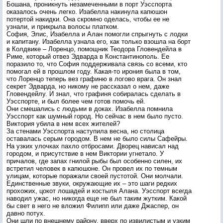
Бошана, проникнуть незамеченными в порт Уэсспорта
оказалось очень легко. Изабелла накинула капюшон
потертой накидки. Она скромно оделась, чтобы ее не
узнали, и прикрыла волосы платком.
София, Элис, Изабелла и Алан помогли спрыгнуть с лодки
и капитану. Изабелла узнала его, как только взошла на борт
в Колдвике – Лоренцо, помощник Теодора Гловендейла в
Риме, который отвез Эдварда в Константинополь. Ее
поразило то, что София поддерживала связь со всеми, кто
помогал ей в прошлом году. Какая-то ирония была в том,
что Лоренцо теперь вез графиню в логово врага. Он знал
секрет Эдварда, но никому не рассказал о нем, даже
Гловендейлу. И знал, что графиня собиралась сделать в
Уэсспорте, и был более чем готов помочь ей.
Они смешались с людьми в доках. Изабелла помнила
Уэсспорт как шумный город. Но сейчас в нем было пусто.
Виктория убила в нем всех жителей?
За стенами Уэсспорта наступила весна, но столица
оставалась серым городом. В нем не было силы Сафейры.
На узких улочках пахло отбросами. Дворец нависал над
городом, и присутствие в нем Виктории угнетало. У
причалов, где запах гнилой рыбы был особенно силен, их
встретил человек в капюшоне. Он провел их по темным
улицам, которые поражали своей пустотой. Они молчали.
Единственные звуки, окружающие их – это шаги редких
прохожих, цокот лошадей и костыля Алана. Уэсспорт всегда
наводил ужас, но никогда еще не был таким жутким. Какой
бы свет в него не вложил Филипп или даже Джаспер, он
давно потух.
Они шли по внешнему району, вверх по извилистым и узким