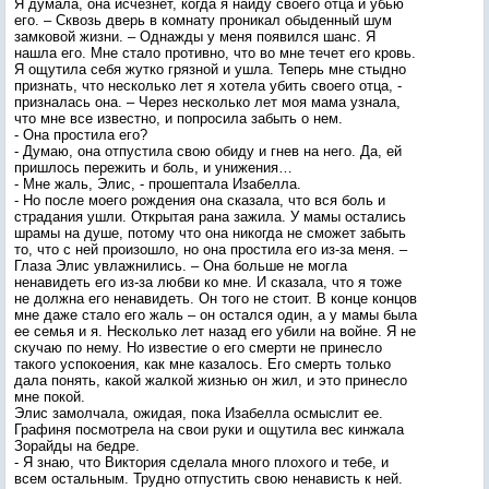
Я думала, она исчезнет, когда я найду своего отца и убью
его. – Сквозь дверь в комнату проникал обыденный шум
замковой жизни. – Однажды у меня появился шанс. Я
нашла его. Мне стало противно, что во мне течет его кровь.
Я ощутила себя жутко грязной и ушла. Теперь мне стыдно
признать, что несколько лет я хотела убить своего отца, -
призналась она. – Через несколько лет моя мама узнала,
что мне все известно, и попросила забыть о нем.
- Она простила его?
- Думаю, она отпустила свою обиду и гнев на него. Да, ей
пришлось пережить и боль, и унижения…
- Мне жаль, Элис, - прошептала Изабелла.
- Но после моего рождения она сказала, что вся боль и
страдания ушли. Открытая рана зажила. У мамы остались
шрамы на душе, потому что она никогда не сможет забыть
то, что с ней произошло, но она простила его из-за меня. –
Глаза Элис увлажнились. – Она больше не могла
ненавидеть его из-за любви ко мне. И сказала, что я тоже
не должна его ненавидеть. Он того не стоит. В конце концов
мне даже стало его жаль – он остался один, а у мамы была
ее семья и я. Несколько лет назад его убили на войне. Я не
скучаю по нему. Но известие о его смерти не принесло
такого успокоения, как мне казалось. Его смерть только
дала понять, какой жалкой жизнью он жил, и это принесло
мне покой.
Элис замолчала, ожидая, пока Изабелла осмыслит ее.
Графиня посмотрела на свои руки и ощутила вес кинжала
Зорайды на бедре.
- Я знаю, что Виктория сделала много плохого и тебе, и
всем остальным. Трудно отпустить свою ненависть к ней.