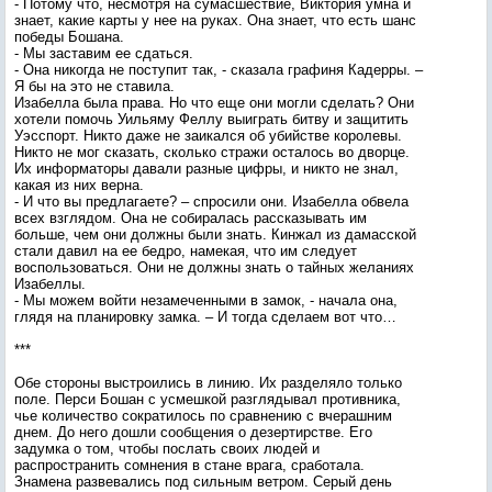
- Потому что, несмотря на сумасшествие, Виктория умна и
знает, какие карты у нее на руках. Она знает, что есть шанс
победы Бошана.
- Мы заставим ее сдаться.
- Она никогда не поступит так, - сказала графиня Кадерры. –
Я бы на это не ставила.
Изабелла была права. Но что еще они могли сделать? Они
хотели помочь Уильяму Феллу выиграть битву и защитить
Уэсспорт. Никто даже не заикался об убийстве королевы.
Никто не мог сказать, сколько стражи осталось во дворце.
Их информаторы давали разные цифры, и никто не знал,
какая из них верна.
- И что вы предлагаете? – спросили они. Изабелла обвела
всех взглядом. Она не собиралась рассказывать им
больше, чем они должны были знать. Кинжал из дамасской
стали давил на ее бедро, намекая, что им следует
воспользоваться. Они не должны знать о тайных желаниях
Изабеллы.
- Мы можем войти незамеченными в замок, - начала она,
глядя на планировку замка. – И тогда сделаем вот что…
***
Обе стороны выстроились в линию. Их разделяло только
поле. Перси Бошан с усмешкой разглядывал противника,
чье количество сократилось по сравнению с вчерашним
днем. До него дошли сообщения о дезертирстве. Его
задумка о том, чтобы послать своих людей и
распространить сомнения в стане врага, сработала.
Знамена развевались под сильным ветром. Серый день