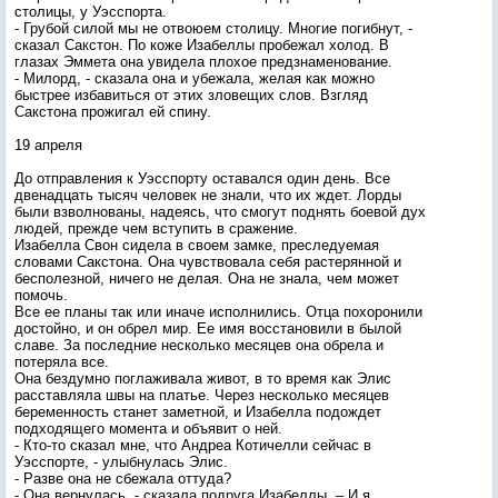
столицы, у Уэсспорта.
- Грубой силой мы не отвоюем столицу. Многие погибнут, -
сказал Сакстон. По коже Изабеллы пробежал холод. В
глазах Эммета она увидела плохое предзнаменование.
- Милорд, - сказала она и убежала, желая как можно
быстрее избавиться от этих зловещих слов. Взгляд
Сакстона прожигал ей спину.
19 апреля
До отправления к Уэсспорту оставался один день. Все
двенадцать тысяч человек не знали, что их ждет. Лорды
были взволнованы, надеясь, что смогут поднять боевой дух
людей, прежде чем вступить в сражение.
Изабелла Свон сидела в своем замке, преследуемая
словами Сакстона. Она чувствовала себя растерянной и
бесполезной, ничего не делая. Она не знала, чем может
помочь.
Все ее планы так или иначе исполнились. Отца похоронили
достойно, и он обрел мир. Ее имя восстановили в былой
славе. За последние несколько месяцев она обрела и
потеряла все.
Она бездумно поглаживала живот, в то время как Элис
расставляла швы на платье. Через несколько месяцев
беременность станет заметной, и Изабелла подождет
подходящего момента и объявит о ней.
- Кто-то сказал мне, что Андреа Котичелли сейчас в
Уэсспорте, - улыбнулась Элис.
- Разве она не сбежала оттуда?
- Она вернулась, - сказала подруга Изабеллы. – И я