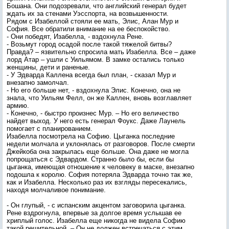
Бошана. Они подозревали, что английский генерал будет
ждать их за стенами Уэсспорта, на возвышенности.
Рядом с Изабеллой стояли ее мать, Элис, Алан Мур и
София. Все обратили внимание на ее беспокойство.
- Они победят, Изабелла, - вздохнула Рене.
- Возьмут город осадой после такой тяжелой битвы?
Правда? – язвительно спросила мать Изабелла. Все – даже
лорд Атар – ушли с Уильямом. В замке остались только
женщины, дети и раненые.
- У Эдварда Каллена всегда был план, - сказал Мур и
внезапно замолчал.
- Но его больше нет, - вздохнула Элис. Конечно, она не
знала, что Уильям Фелл, он же Каллен, вновь возглавляет
армию.
- Конечно, - быстро произнес Мур. – Но его величество
найдет выход. У него есть генерал Фоукс. Даже Лаунель
помогает с планированием.
Изабелла посмотрела на Софию. Цыганка последние
недели молчала и уклонялась от разговоров. После смерти
Джейкоба она закрылась еще больше. Она даже не могла
попрощаться с Эдвардом. Странно было бы, если бы
цыганка, имеющая отношение к человеку в маске, внезапно
подошла к королю. София потеряла Эдварда точно так же,
как и Изабелла. Несколько раз их взгляды пересекались,
находя молчаливое понимание.
- Он глупый, - с испанским акцентом заговорила цыганка.
Рене вздрогнула, впервые за долгое время услышав ее
хриплый голос. Изабелла еще никогда не видела Софию
такой решительной. – Он не должен встречаться с этим