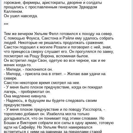
горожане, фермеры, аристократы, дворяне и солдаты
прощались с прославленным генералом Эдвардом
Калленом.
Он ушел навсегда.
***
Тем же вечером Уильям Фелл готовился к походу на север.
С помощью Фоукса, Сакстона и Рэйли ему удалось собрать
людей. Некоторые не решались продолжать сражение.
Сакстон подошел к могиле Розали и поговорил с ней, зная,
что принцесса сверху слушает его. Он прогулялся по замку,
посмотрел на Рощу Ворона, вспоминая былое.
Он встретил леди Свон, одетую во все черное, как и ее
жених когда-то.
- Миледи, - поклонился он.
- Милорд, - присела она в ответ. – Желаю вам удачи на
севере.
Сакстон некоторое время смотрел на нее.
- У меня было плохое предчувствие, когда он покидал
лагерь, - пробормотал он.
Она медленно кивнула.
- Надеюсь, в будущем вы будете следовать своим
предчувствиям.
- У меня плохое предчувствие и по поводу Уэсспорта, -
торопливо добавил он. Изабелла могла только
догадываться, что он понимает под этими словами. Но
Бошан и Виктория собрали все силы в одну армию, готовую
идти на Сафейру. Но Уильям Фелл намеревался
встретиться с ними на равнинах за пределами старой