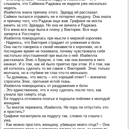
слышала, что Саймона Раджака не видели уже несколько
недель.
Изабелла знала причину этого. Эдвард ей рассказал.
Саймон пытался отравить ее и потерпел неудачу. Она знала
и причину того, что Раджак еще жив. Графиня не могла
винить за это Эдварда. Но она не винила и Раджака.
Его жена все еще была в плену у Виктории. Все еще
заперта в Уэсспорте.
Изабелла поморщилась при мысли о мерзкой королеве.
- Надеюсь, что Виктория страдает от унижения и боли.
Она часто говорила о своей ненависти к королеве, но в
последнее время не понимала, почему чувствовала себя
настолько опустошенной при мысли о ней. Изабелла
рассказала Элис о Брауне, о том, как она вонзила в него
кинжал. И о том, как ей было приятно при этом. И о том, как
ей хотелось сделать то же самое с Викторией. Элис только
молчала, но в глубине ее глаз что-то мелькало.
- Ты думаешь, что месть – это хороший ответ? – внезапно
спросила Элис, протыкая иглой ткань.
Изабелла поморщилась от раздражения и боли.
- Это единственное, что я хочу сделать после того, как
узнала про смерть отца.
Ее подруга отложила платье и подошла поближе к молодой
женщине.
- Ты многое пережила, Изабелла. Не пора ли отпустить это
и простить?
Графиня посмотрела на подругу так, словно та сошла с
ума.
- Как можно простить женщину, убившую моего отца? – Она
расправила платье и перевела взгляд за окно, за которым