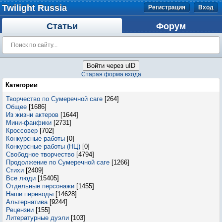
Twilight Russia
Регистрация
Вход
Статьи
Форум
Войти через uID
Старая форма входа
Категории
Творчество по Сумеречной саге
[264]
Общее
[1686]
Из жизни актеров
[1644]
Мини-фанфики
[2731]
Кроссовер
[702]
Конкурсные работы
[0]
Конкурсные работы (НЦ)
[0]
Свободное творчество
[4794]
Продолжение по Сумеречной саге
[1266]
Стихи
[2409]
Все люди
[15405]
Отдельные персонажи
[1455]
Наши переводы
[14628]
Альтернатива
[9244]
Рецензии
[155]
Литературные дуэли
[103]