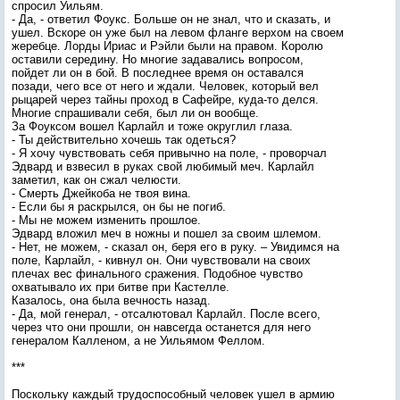
спросил Уильям.
- Да, - ответил Фоукс. Больше он не знал, что и сказать, и
ушел. Вскоре он уже был на левом фланге верхом на своем
жеребце. Лорды Ириас и Рэйли были на правом. Королю
оставили середину. Но многие задавались вопросом,
пойдет ли он в бой. В последнее время он оставался
позади, чего все от него и ждали. Человек, который вел
рыцарей через тайны проход в Сафейре, куда-то делся.
Многие спрашивали себя, был ли он вообще.
За Фоуксом вошел Карлайл и тоже округлил глаза.
- Ты действительно хочешь так одеться?
- Я хочу чувствовать себя привычно на поле, - проворчал
Эдвард и взвесил в руках свой любимый меч. Карлайл
заметил, как он сжал челюсти.
- Смерть Джейкоба не твоя вина.
- Если бы я раскрылся, он бы не погиб.
- Мы не можем изменить прошлое.
Эдвард вложил меч в ножны и пошел за своим шлемом.
- Нет, не можем, - сказал он, беря его в руку. – Увидимся на
поле, Карлайл, - кивнул он. Они чувствовали на своих
плечах вес финального сражения. Подобное чувство
охватывало их при битве при Кастелле.
Казалось, она была вечность назад.
- Да, мой генерал, - отсалютовал Карлайл. После всего,
через что они прошли, он навсегда останется для него
генералом Калленом, а не Уильямом Феллом.
***
Поскольку каждый трудоспособный человек ушел в армию