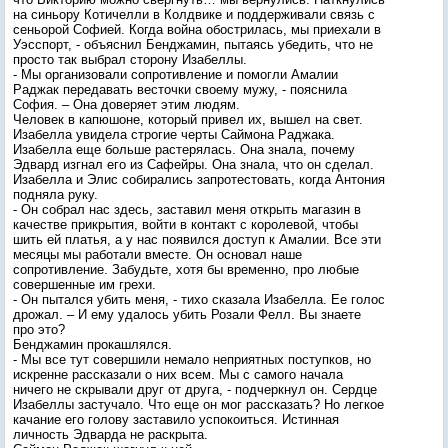
на синьору Котичелли в Колдвике и поддерживали связь с
сеньорой Софией. Когда война обострилась, мы приехали в
Уэсспорт, - объяснил Бенджамин, пытаясь убедить, что не
просто так выбрал сторону Изабеллы.
- Мы организовали сопротивление и помогли Амалии
Раджак передавать весточки своему мужу, - пояснила
София. – Она доверяет этим людям.
Человек в капюшоне, который привел их, вышел на свет.
Изабелла увидела строгие черты Саймона Раджака.
Изабелла еще больше растерялась. Она знала, почему
Эдвард изгнал его из Сафейры. Она знала, что он сделал.
Изабелла и Элис собирались запротестовать, когда Антония
подняла руку.
- Он собрал нас здесь, заставил меня открыть магазин в
качестве прикрытия, войти в контакт с королевой, чтобы
шить ей платья, а у нас появился доступ к Амалии. Все эти
месяцы мы работали вместе. Он основал наше
сопротивление. Забудьте, хотя бы временно, про любые
совершенные им грехи.
- Он пытался убить меня, - тихо сказала Изабелла. Ее голос
дрожал. – И ему удалось убить Розали Фелл. Вы знаете
про это?
Бенджамин прокашлялся.
- Мы все тут совершили немало неприятных поступков, но
искренне рассказали о них всем. Мы с самого начала
ничего не скрывали друг от друга, - подчеркнул он. Сердце
Изабеллы застучало. Что еще он мог рассказать? Но легкое
качание его голову заставило успокоиться. Истинная
личность Эдварда не раскрыта.