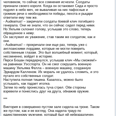
человеком, то сейчас все сомнения исчезли. Солдаты
признали своего короля. Когда он остановил Сида и просто
поднял в небо меч, не вываливая на них пафосные и
громкие речи о необходимости победы, пехота и рыцари
ответили ему тем же.
- Audeamus! – закричали солдаты боевой клич погибшего
генерала. Они не знали, что он сейчас сидел перед ними.
Но Уильям склонил голову, услышав это слово, теперь
обращенное к
нему
.
Он заслужил их уважение, став таким же солдатом, как и
они.
- Audeamus! – прокричали они еще раз, теперь уже с
англоанскими лордами, которые не могли поверить
собственным глазам. Это был волшебный момент, который,
несомненно, войдет в историю.
Перси Бошан передернулся, услышав клич «Мы сможем!»
на равнинах Уэсспорта. Он не смог сокрушить военную
машину Уильяма Фелла – военную машину, созданную
Эдвардом Калленом. Их мораль не удалось сломить, и это
пугало его собственных солдат.
Наступила полная тишина. Казалось, можно было
услышать, как падает иголка.
Затем по небу пронеслась туча стрел. Обе стороны
взревели и понеслись друг на друга, обнажив оружие.
***
Виктория в совершенно пустом зале сидела на троне. Таком
же пустом, как и ее взгляд. Она надела траур по
единственному мужчине, который был ей небезразличен.