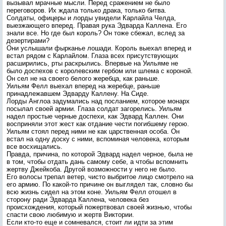
вызывал мрачные мысли. Перед сражением не было
переговоров. Их ждала только драка, только битва.
Солдаты, офицеры и лорды увидели Карлайла Челда,
выезжающего вперед. Правая рука Эдварда Каллена. Его
знали все. Но где был король? Он тоже сбежал, вслед за
дезертирами?
Они услышали фырканье лошади. Король выехал вперед и
встал рядом с Карлайлом. Глаза всех присутствующих
расширились, рты раскрылись. Впервые на Уильяме не
было доспехов с королевским гербом или шлема с короной.
Он сел не на своего белого жеребца, как раньше.
Уильям Фелл выехал вперед на жеребце, раньше
принадлежавшем Эдварду Каллену. На Сиде.
Лорды Англоа задумались над посланием, которое монарх
посылал своей армии. Глаза солдат загорелись. Уильям
надел простые черные доспехи, как Эдвард Каллен. Они
восприняли этот жест как отдание чести погибшему герою.
Уильям стоял перед ними не как царственная особа. Он
встал на одну доску с ними, вспоминая человека, которым
все восхищались.
Правда, причина, по которой Эдвард надел черное, была не
в том, чтобы отдать дань самому себе, а чтобы вспомнить
жертву Джейкоба. Другой возможности у него не было.
Его волосы трепал ветер, чисто выбритое лицо смотрело на
его армию. По какой-то причине он выглядел так, словно бы
всю жизнь сидел на этом коне. Уильям Фелл отошел в
сторону ради Эдварда Каллена, человека без
происхождения, который пожертвовал своей жизнью, чтобы
спасти свою любимую и жертв Виктории.
Если кто-то еще и сомневался, стоит ли идти за этим