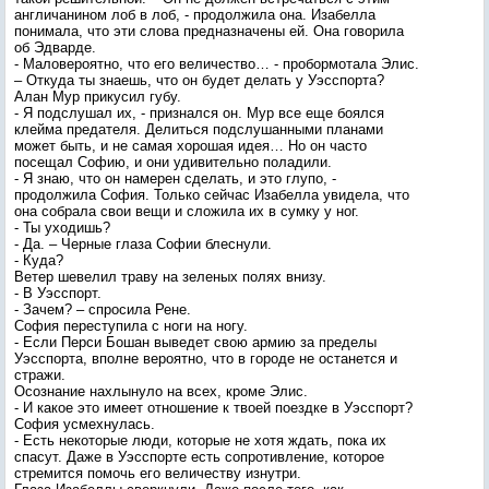
англичанином лоб в лоб, - продолжила она. Изабелла
понимала, что эти слова предназначены ей. Она говорила
об Эдварде.
- Маловероятно, что его величество… - пробормотала Элис.
– Откуда ты знаешь, что он будет делать у Уэсспорта?
Алан Мур прикусил губу.
- Я подслушал их, - признался он. Мур все еще боялся
клейма предателя. Делиться подслушанными планами
может быть, и не самая хорошая идея… Но он часто
посещал Софию, и они удивительно поладили.
- Я знаю, что он намерен сделать, и это глупо, -
продолжила София. Только сейчас Изабелла увидела, что
она собрала свои вещи и сложила их в сумку у ног.
- Ты уходишь?
- Да. – Черные глаза Софии блеснули.
- Куда?
Ветер шевелил траву на зеленых полях внизу.
- В Уэсспорт.
- Зачем? – спросила Рене.
София переступила с ноги на ногу.
- Если Перси Бошан выведет свою армию за пределы
Уэсспорта, вполне вероятно, что в городе не останется и
стражи.
Осознание нахлынуло на всех, кроме Элис.
- И какое это имеет отношение к твоей поездке в Уэсспорт?
София усмехнулась.
- Есть некоторые люди, которые не хотя ждать, пока их
спасут. Даже в Уэсспорте есть сопротивление, которое
стремится помочь его величеству изнутри.