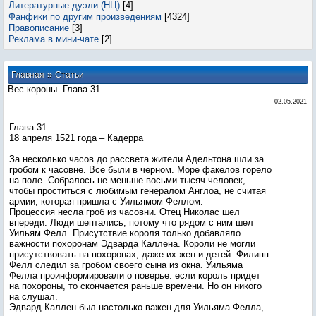
Литературные дуэли (НЦ)
[4]
Фанфики по другим произведениям
[4324]
Правописание
[3]
Реклама в мини-чате
[2]
»
Главная
Статьи
Вес короны. Глава 31
02.05.2021
Глава 31
18 апреля 1521 года – Кадерра
За несколько часов до рассвета жители Адельтона шли за
гробом к часовне. Все были в черном. Море факелов горело
на поле. Собралось не меньше восьми тысяч человек,
чтобы проститься с любимым генералом Англоа, не считая
армии, которая пришла с Уильямом Феллом.
Процессия несла гроб из часовни. Отец Николас шел
впереди. Люди шептались, потому что рядом с ним шел
Уильям Фелл. Присутствие короля только добавляло
важности похоронам Эдварда Каллена. Короли не могли
присутствовать на похоронах, даже их жен и детей. Филипп
Фелл следил за гробом своего сына из окна. Уильяма
Фелла проинформировали о поверье: если король придет
на похороны, то скончается раньше времени. Но он никого
на слушал.
Эдвард Каллен был настолько важен для Уильяма Фелла,