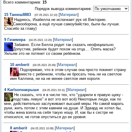
Всего комментариев
:
15
Порядок вывода комментариев:
15
Танюш8883
[
Материал
]
(07.05.2021 22:10)
Надеюсь, Изабелла не испачкает рук об Викторию.
Самооборона, а ещё лучше самоубийство, были бы лучше.
Спасибо за главу)
9
Гизимера
[
Материал
]
(04.05.2021 13:20)
Забавно. Если Белла родит так сказать неофициально.
Допустим, ребенок будет похож на отца.... Опять маска?
Уильям это не потянет со своим ребёнком.
10
amberit
[
Материал
]
(04.05.2021 20:49)
Подозреваю, что в этом случае она просто покинет страну
вместе с ребенком, чтобы не бросать тень ни на светлое
имя Каллена, ни на не менее светлое имя короля.
4
Karlsonнакрыше
[
Материал
]
(04.05.2021 03:11)
Не сказать, что я в числе тех, кто "ударили в правую щеку -
подставь левую" и вот это вот всё) Некоторые люди, как по
мне, действительно заслуживают высшей меры. Но самой марать
руки, жить потом с этим камнем на душе. И Эдвард не хотел бы,
чтобы жена взяла на себя такую ношу. И, как бы к сестре не
относился, не готов опуститься до ее уровня.
8
amberit
[
Материал
]
(04.05.2021 10:08)