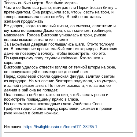
Теперь он был мертв. Все были мертвы.
Части ее было все равно, выиграет ли Перси Бошан битву с
претендентом. Она разрушила все, чтобы сесть на трон, и
теперь осознавала свою ошибку. В ней не осталось
желания продолжать.
Ее дворец, когда-то полный жизни, со смехом, сплетнями и
шутками во времена Джаспера, стал склепом, гробницей,
мавзолеем. Голова Виктории упиралась в трон, рыжие
волосы выскальзывали из шпилек.
За закрытыми дверями послышались шаги. Кто-то толкнул
их. В помещение проник слабый свет из коридора. Виктория
даже не повернула голову, чтобы посмотреть, кто это.
По мраморному полу стучали каблучки. Кто-то шел к
королеве.
Виктории удалось отвести взгляд от темной шторы на окне,
не пропускающей в помещение дневной свет.
Перед королевой стояла одинокая фигура, залитая светом
из коридора. На мгновение Виктория подумала, что умерла,
и за ней пришел ангел. Но потом осознала, что за все ее
деяния в рай она не попадет.
Она нашла в себе достаточно сил, чтобы сесть ровно и
посмотреть пришедшему прямо в глаза.
На нее смотрели шоколадные глаза Изабеллы Свон.
Графиня гордо стояла перед королевой, сжимая в правой
руке кинжал в белых ножнах.
Источник
:
https://twilightrussia.ru/forum/111-38265-1