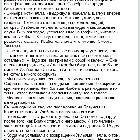
свет факелов и масляных ламп. Серебряные пряди
блестели в них в теплом свете огня.
- Синьора Котичелли, - выдохнула Изабелла, шагнув вперед
и стаскивая капюшон и платок. Антония улыбнулась
графине. В комнате стояло и еще несколько людей,
которых Изабелла не знала. Они выглядели как замковые
слуги. В их взглядах, устремленных на графиню, читались
жалость и боль. В воздухе висело что-то, о чем все не
решались сказать. Изабелла знала, что именно. Смерть
Эдварда.
- Я не знала, что ты почтишь нас своим присутствием, kara,
- с мягким акцентом сказала итальянка. Она осмотрела
остальных. – Надо же, вы привели с собой и калеку. – Она
слегка поморщилась, и Алан мог бы обидеться, если бы не
смешок Изабеллы. Она знала Антонию и понимала, что она
не хотела никого оскорбить.
- Мы привели лучших, синьора, - улыбнулась она.
София сняла капюшон, оглядывая помещение. Ее окружили
крупные мужчины. Чем больше Изабелла разглядывала их,
тем быстрее всплывали воспоминания у нее в голове.
- Миледи, - поклонился один из них, правильно распознав
взгляд графини.
Он был одним из тех, кто последовал на Брауном из
Константинополя. Изабелла вспомнила его имя.
- Бенджамин, - в страхе отступила она. Он помог Эдварду
после того, как Браун стянул с него маску. И это человек
знал
, кто в действительности скрывался под маской. Рядом
с ним стояли его приятели.
- Когда мы услышали о возвращении Уильяма Фелла, о том,
что Викторию можно свергнуть… мы вернулись. Наткнулись