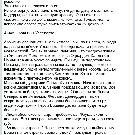
решение.
Это полностью сокрушило ее.
Рене отвернулась лицом к окну, глядя на дикую местность
Кадерры, ее захватывающую красоту. Она ничего не
сказала, когда ее дочь вышла из комнаты. Только молча
попросила своего мужа присматривать за их дочерью.
4 мая – равнины Уэсспорта
Армия из двенадцати тысяч человек вышла из леса, выходя
на равнины вблизи Уэсспорта. Взводы начали принимать
боевой строй. Бошан взревел, понимая, что солдаты пошли
за Уильямом Феллом так же, как за Эдвардом Калленом.
Но они все еще могут победить. Они лучше подготовлены.
Повсюду Бошан расставил множество ловушек, в которые
неминуемо угодит неподготовленный к войне король. Бошан
только жалел, что не сам убил Каллена. Зато он может
покончить с претендентом на корону.
Моральный дух армии Фелла был низким. Ночью часть его
войска дезертировала, увидев поджидающего их врага. Все
устали от войны, устали от смерти. Они пошли за Львом
Севера, а не Уильямом Феллом. Двенадцать тысяч
сократились до десяти, и лорды беспокоились, что при
виде мощи армии Перси Бошана дезертиров будет еще
больше.
- Люди обеспокоены, сир, - пробормотал Фоукс, входя в
палатку. Его глаза расширились при виде короля, и он сжал
губы.
- Взводы выстроены? Через несколько минут я выйду к ним.
Бошан начал строить своих людей? – заглушая грохот,