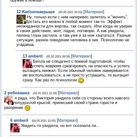
оружие в ножнах?
12
Karlsonнакрыше
[
Материал
]
(05.05.2021 00:53)
Ну, только если с ним наперевес залетать и "мочить".
Достать его можно в любой момент так-то. Эффект
неожиданности для жертвы, так сказать. Или когда не уверен
в своих действиях, мол, ладно, поговорю. А как увидела,
пелена глаза застила, а там уже и за нож хвататься. Разные
ситуации, разное поведение человека в них. Психологию не
угадаешь
13
amberit
[
Материал
]
(05.05.2021 09:56)
Белла не спецагент с боевой подготовкой, чтобы
успеть вовремя среагировать на опасность и успеть
вытащить кинжал. Если обычный человек намеревается
им воспользоваться, а не просто устрашить, то вытащит
сразу. Как раз по психологии
2
робокашка
[
Материал
]
(03.05.2021 22:26)
я рада, что Виктория увидела себя со стороны всего навсего
полудохлой крысой, принесшей своей стране горести и
разорение
6
amberit
[
Материал
]
(04.05.2021 10:05)
Увидеть-то увидела, но вот осознала ли...