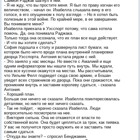
Саймон Раджак шагнул к ней.
- Я не жду, что вы простите меня. Я был по праву изгнан его
величеством, - начал он. Изабелла слышала вину в его
голосе, в его опущенном к полу взгляде. – Но я хотел быть
полезным в этой войне. По крайней мере, в ее завершении.
Вы понимаете меня?
Изабелла приехала в Уэсспорт потому, что сама хотела
помочь. Да, она понимала Раджака.
Только тогда она осознала, что их план все еще действует.
- И что вы хотите сделать?
София подошла к столу и развернула лист бумаги, на
котором было нечто вроде плана внутренней планировки
дворца Уэсспорта. Антония встала рядом с ней.
- Это заняло у нас месяцы. Но вместе с Амалией и еще
одним информатором мы нашли путь внутрь. Мы ждали,
пока все кусочки окажутся на местах. Мы рассчитывали,
что Уильям Фелл подведет сюда свою армию, и Бошан
уведет всех стражников из дворца. Пока они сражаются, мы
проникнем внутрь и заставим королеву сдаться, - сказала
Антония.
- Хороший план.
Больше они ничего не сказали. Изабелла поинтересовалась
деталями, но никто не мог ничего сказать.
- Так не пойдет, - мрачно сказала Изабелла. Люди
вопросительно посмотрели на нее.
- Виктория сильна. Она не откажется от власти по
собственной воле. Она будет цепляться за трон, как пиявка.
У вас не получится просто окружить ее и заставить тем
самым сдаться.
- Откуда вы знаете? – спросил Бенджамин.