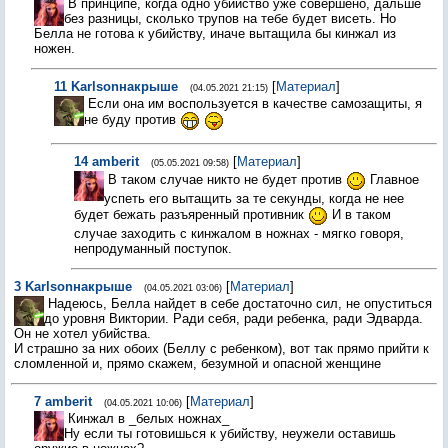
В принципе, когда одно убийство уже совершено, дальше
без разницы, сколько трупов на тебе будет висеть. Но
Белла не готова к убийству, иначе вытащила бы кинжал из
ножен.
11
Karlsonнакрыше
[
Материал
]
(04.05.2021 21:15)
Если она им воспользуется в качестве самозащиты, я
не буду против
14
amberit
[
Материал
]
(05.05.2021 09:58)
В таком случае никто не будет против
Главное
успеть его вытащить за те секунды, когда не нее
будет бежать разъяренный противник
И в таком
случае заходить с кинжалом в ножнах - мягко говоря,
непродуманный поступок.
3
Karlsonнакрыше
[
Материал
]
(04.05.2021 03:06)
Надеюсь, Белла найдет в себе достаточно сил, не опуститься
до уровня Виктории. Ради себя, ради ребенка, ради Эдварда.
Он не хотел убийства.
И страшно за них обоих (Беллу с ребенком), вот так прямо прийти к
сломленной и, прямо скажем, безумной и опасной женщине
7
amberit
[
Материал
]
(04.05.2021 10:06)
Кинжал в _белых ножнах_
Ну если ты готовишься к убийству, неужели оставишь