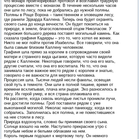
что монарх проигнорировал протокол и возглавил траурную
процессию вместе с монахом. В течение нескольких часов
они шли по лесу, пока не добрались до нужной поляны.
Поляны в Роще Ворона – таинственном и зловещем лесу,
где ранили Эдварда Каллена. Теперь она будет охранять
своего сына до конца вечности. Он будет покоиться на
природе, в земле, благословленной отцом Николасом. У
подножия большого дерева поставят могильный камень. Как
сказала графиня Кадерры – это то, чего хотел ее жених.
Никто не мог пойти против Изабеллы. Все говорили, что она
была самым близким Каллену человеком.
Графиня шла прямо за королем в сопровождении своей
матери и странного вида цыганки, которую часто видели
рядом с Калленом. Некоторые говорили, что она его мать,
другие считали, что она его воспитала. Но то, что она
занимала такое важное место рядом с королем и знатью,
говорило о ее важности для мертвого человека.
Процессия шла. Тысячи людей несли факелы, освещая
свой путь в темноте. Они шли в полной тишине, время от
времени всхлипывая, плача или рыдая. Эхо разносилось в
лесу. Их герой умер, и вся страна оплакивала его.
На рассвете, когда сквозь молодые листья проникли лучи,
они достигли поляны. Гроб поставили рядом с уже
выкопанной могилой. Николас начал панихиду, когда все
собрались. Заполнилась вся поляна, и не поместившиеся
на нее стояли в лесу.
Природа вздохнула, словно бы принимая своего сына.
Солнце взошло на небе. Наступило прекрасное утро с
голубым небом и белыми облаками на нем.
Король первым подошел к мертвому телу. Он немного