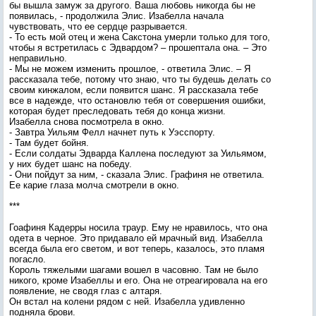
бы вышла замуж за другого. Ваша любовь никогда бы не
появилась, - продолжила Элис. Изабелла начала
чувствовать, что ее сердце разрывается.
- То есть мой отец и жена Сакстона умерли только для того,
чтобы я встретилась с Эдвардом? – прошептала она. – Это
неправильно.
- Мы не можем изменить прошлое, - ответила Элис. – Я
рассказала тебе, потому что знаю, что ты будешь делать со
своим кинжалом, если появится шанс. Я рассказала тебе
все в надежде, что остановлю тебя от совершения ошибки,
которая будет преследовать тебя до конца жизни.
Изабелла снова посмотрела в окно.
- Завтра Уильям Фелл начнет путь к Уэсспорту.
- Там будет бойня.
- Если солдаты Эдварда Каллена последуют за Уильямом,
у них будет шанс на победу.
- Они пойдут за ним, - сказала Элис. Графиня не ответила.
Ее карие глаза молча смотрели в окно.
***
Гоафиня Кадерры носила траур. Ему не нравилось, что она
одета в черное. Это придавало ей мрачный вид. Изабелла
всегда была его светом, и вот теперь, казалось, это пламя
погасло.
Король тяжелыми шагами вошел в часовню. Там не было
никого, кроме Изабеллы и его. Она не отреагировала на его
появление, не сводя глаз с алтаря.
Он встал на колени рядом с ней. Изабелла удивленно
подняла брови.