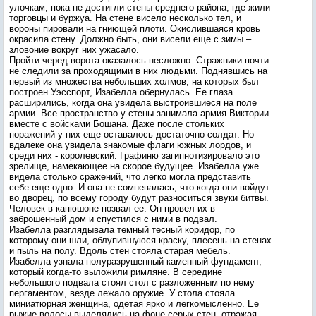
улочкам, пока не достигли стены среднего района, где жили
торговцы и буржуа. На стене висело несколько тел, и
вороны пировали на гниющей плоти. Окислившаяся кровь
окрасила стену. Должно быть, они висели еще с зимы –
зловоние вокруг них ужасало.
Пройти черед ворота оказалось несложно. Стражники почти
не следили за проходящими в них людьми. Поднявшись на
первый из множества небольших холмов, на которых был
построен Уэсспорт, Изабелла обернулась. Ее глаза
расширились, когда она увидела выстроившиеся на поле
армии. Все пространство у стены занимала армия Виктории
вместе с войсками Бошана. Даже после стольких
поражений у них еще оставалось достаточно солдат. Но
вдалеке она увидела знакомые флаги южных лордов, и
среди них - королевский. Графиню загипнотизировало это
зрелище, намекающее на скорое будущее. Изабелла уже
видела столько сражений, что легко могла представить
себе еще одно. И она не сомневалась, что когда они войдут
во дворец, по всему городу будут разноситься звуки битвы.
Человек в капюшоне позвал ее. Он провел их в
заброшенный дом и спустился с ними в подвал.
Изабелла разглядывала темный тесный коридор, по
которому они шли, облупившуюся краску, плесень на стенах
и пыль на полу. Вдоль стен стояла старая мебель.
Изабелла узнала полуразрушенный каменный фундамент,
который когда-то выложили римляне. В середине
небольшого подвала стоял стол с разложенным по нему
пергаментом, везде лежало оружие. У стола стояла
миниатюрная женщина, одетая ярко и легкомысленно. Ее
рыжие волосы выделялись на фоне серых стен, отражая