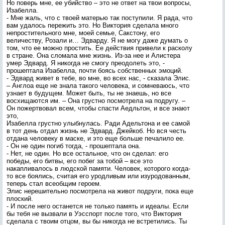
Но поверь мне, ее убийство – это не ответ на твои вопросы,
Изабелла.
- Мне жаль, что с твоей матерью так поступили. Я рада, что
вам удалось пережить это. Но Виктория сделала много
непростительного мне, моей семье, Сакстону, его
величеству, Розали и… Эдварду. Я не могу даже думать о
том, что ее можно простить. Ее действия привели к расколу
в стране. Она сломала мне жизнь. Из-за нее и Алистера
умер Эдвард. Я никогда не смогу преодолеть это, -
прошептала Изабелла, почти боясь собственных эмоций.
- Эдвард живет в тебе, во мне, во всех нас, - сказала Элис.
– Англоа еще не знала такого человека, и сомневаюсь, что
узнает в будущем. Может быть, ты не знаешь, но все
восхищаются им. – Она грустно посмотрела на подругу. –
Он пожертвовал всем, чтобы спасти Аедльтон, и все знают
это,
Изабелла грустно улыбнулась. Ради Адельтона и ее самой
в тот день отдал жизнь не Эдвард. Джейкоб. Но вся честь
отдана человеку в маске, и это еще больше печалило ее.
- Он не один погиб тогда, - прошептала она.
- Нет, не один. Но все остальное, что он сделал: его
победы, его битвы, его побег за тобой – все это
накапливалось в людской памяти. Человек, которого когда-
то все боялись, считая его уродливым или изуродованным,
теперь стал всеобщим героем.
Элис нерешительно посмотрела на живот подруги, пока еще
плоский.
- И после него останется не только память и идеалы. Если
бы тебя не вызвали в Уэсспорт после того, что Виктория
сделала с твоим отцом, вы бы никогда не встретились. Ты