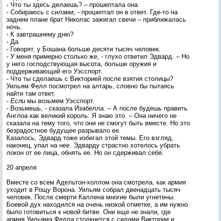
- Что ты здесь делаешь? – прошептала она.
- Собираюсь с силами, - прошептал он в ответ. Где-то на
заднем плане брат Николас зажигал свечи – приближалась
ночь.
- К завтрашнему дню?
- Да.
- Говорят, у Бошана больше десяти тысяч человек.
- У меня примерно столько же, - глухо ответил Эдвард. – Но
у него господствующая высота, больше оружия и
поддерживающий его Уэсспорт.
- Что ты сделаешь с Викторией после взятия столицы?
Уильям Фелл посмотрел на алтарь, словно бы пытаясь
найти там ответ.
-
Если
мы возьмем Уэсспорт.
- Возьмешь, - сказала Изабелла. – А после будешь править
Англоа как великий король. Я знаю это. – Она ничего не
сказала на тему того, что они не смогут быть вместе. Но это
безрадостное будущее разрывало ее.
Казалось, Эдвард тоже избегал этой темы. Его взгляд,
наконец, упал на нее. Эдварду страстно хотелось убрать
локон от ее лица, обнять ее. Но он сдерживал себя.
20 апреля
Вместе со всем Адельтон-холлом она смотрела, как армия
уходит в Рощу Ворона. Уильям собрал двенадцать тысяч
человек. После смерти Каллена многие были угнетены.
Боевой дух находился на очень низкой отметке, а им нужно
было готовиться к новой битве. Они еще не знали, где
армия Уильяма Фелла столкнется с силами Виктории и