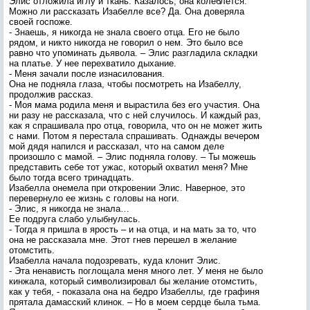
Элис отложила иглу и ткань. Казалось, она колеблется.
Можно ли рассказать Изабелле все? Да. Она доверяла
своей госпоже.
- Знаешь, я никогда не знала своего отца. Его не было
рядом, и никто никогда не говорил о нем. Это было все
равно что упоминать дьявола. – Элис разгладила складки
на платье. У нее перехватило дыхание.
- Меня зачали после изнасилования.
Она не подняла глаза, чтобы посмотреть на Изабеллу,
продолжив рассказ.
- Моя мама родила меня и вырастила без его участия. Она
ни разу не рассказала, что с ней случилось. И каждый раз,
как я спрашивала про отца, говорила, что он не может жить
с нами. Потом я перестала спрашивать. Однажды вечером
мой дядя напился и рассказал, что на самом деле
произошло с мамой. – Элис подняла голову. – Ты можешь
представить себе тот ужас, который охватил меня? Мне
было тогда всего тринадцать.
Изабелла онемела при откровении Элис. Наверное, это
перевернуло ее жизнь с головы на ноги.
- Элис, я никогда не знала…
Ее подруга слабо улыбнулась.
- Тогда я пришла в ярость – и на отца, и на мать за то, что
она не рассказала мне. Этот гнев перешел в желание
отомстить.
Изабелла начала подозревать, куда клонит Элис.
- Эта ненависть поглощала меня много лет. У меня не было
кинжала, который символизировал бы желание отомстить,
как у тебя, - показала она на бедро Изабеллы, где графиня
прятала дамасский клинок. – Но в моем сердце была тьма.