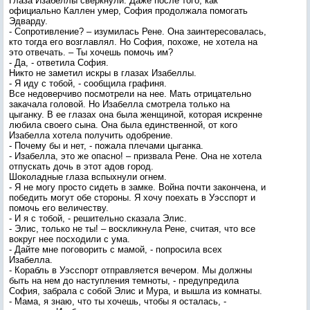
Глаза Изабеллы сверкнули. Даже после того, как
официально Каллен умер, София продолжала помогать
Эдварду.
- Сопротивление? – изумилась Рене. Она заинтересовалась,
кто тогда его возглавлял. Но София, похоже, не хотела на
это отвечать. – Ты хочешь помочь им?
- Да, - ответила София.
Никто не заметил искры в глазах Изабеллы.
- Я иду с тобой, - сообщила графиня.
Все недоверчиво посмотрели на нее. Мать отрицательно
закачала головой. Но Изабелла смотрела только на
цыганку. В ее глазах она была женщиной, которая искренне
любила своего сына. Она была единственной, от кого
Изабелла хотела получить одобрение.
- Почему бы и нет, - пожала плечами цыганка.
- Изабелла, это же опасно! – призвала Рене. Она не хотела
отпускать дочь в этот адов город.
Шоколадные глаза вспыхнули огнем.
- Я не могу просто сидеть в замке. Война почти закончена, и
победить могут обе стороны. Я хочу поехать в Уэсспорт и
помочь его величеству.
- И я с тобой, - решительно сказала Элис.
- Элис, только не ты! – воскликнула Рене, считая, что все
вокруг нее посходили с ума.
- Дайте мне поговорить с мамой, - попросила всех
Изабелла.
- Корабль в Уэсспорт отправляется вечером. Мы должны
быть на нем до наступления темноты, - предупредила
София, забрала с собой Элис и Мура, и вышла из комнаты.
- Мама, я знаю, что ты хочешь, чтобы я осталась, -