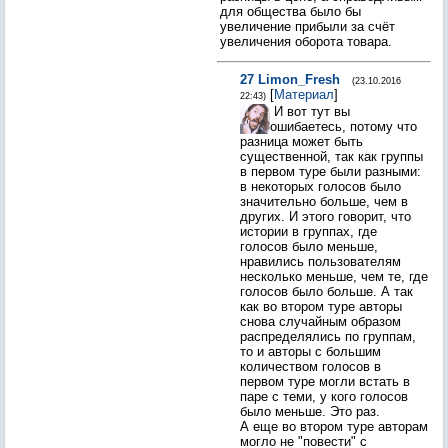
для общества было бы
увеличение прибыли за счёт
увеличения оборота товара.
27
Limon_Fresh
(23.10.2016
[
Материал
]
22:43)
И вот тут вы
ошибаетесь, потому что
разница может быть
существенной, так как группы
в первом туре были разными:
в некоторых голосов было
значительно больше, чем в
других. И этого говорит, что
истории в группах, где
голосов было меньше,
нравились пользователям
несколько меньше, чем те, где
голосов было больше. А так
как во втором туре авторы
снова случайным образом
распределялись по группам,
то и авторы с большим
количеством голосов в
первом туре могли встать в
паре с теми, у кого голосов
было меньше. Это раз.
А еще во втором туре авторам
могло не "повести" с