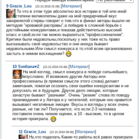
9
Gracie_Lou
[
Материал
]
(23.10.2016 01:08)
То что в этом туре абсолютно все истории в той или иной
степени великолепны даже на мой придирчивый вкус
закоренелой стервы говорит о том,что в финал авторы вышли не
методом "кровавой расправы",а победив в сложной борьбе с
достойными конкурентами,и показав действительно высокий
класс и свой,если так можно выразиться,"профессионализм".
Критики были недовольны,поскольку у них тоже есть право
высказывать своё недовольство и они иногда бывают
недовольными.Или смысл конкурса в то,чтоб всем организованно
застыть в немом восхищении?
10
Svetlana♥Z
[
Материал
]
(23.10.2016 03:48)
На мой взгляд, смысл конкурса в победе сильнейшего,
безусловно. И возможно другие Авторы или
профессионалы (в прямом смысле этого слова) делают
замечания, помогая осознать свои ошибки конкурсантам и не
допускать их в будущем. Другое дело эмоции, которые
зачастую бывают "разными". Очень "резкие" слова по поводу
произведения и у Автора и у читателей, которым оно нравится
вызывают негативные эмоции. Вкусы и взгляды у всех очень
разные, не так ли? Получается, что если 2-3 человека
поставили очень низкие оценки, а 10 - высокие, то в целом
история проиграла.
11
Gracie_Lou
[
Материал
]
(23.10.2016 09:46)
Ну,что поделать.Какие-то работы всё равно проиграли