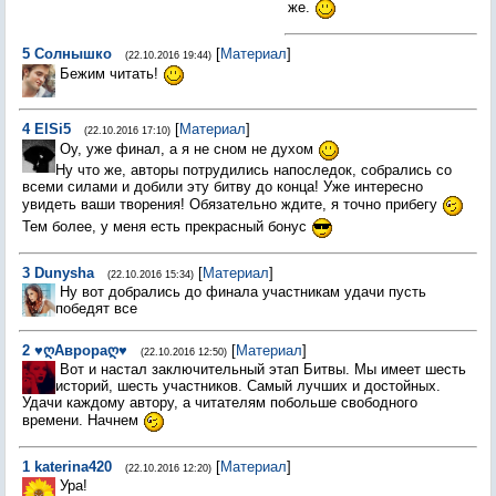
же.
5
Солнышко
[
Материал
]
(22.10.2016 19:44)
Бежим читать!
4
ElSi5
[
Материал
]
(22.10.2016 17:10)
Оу, уже финал, а я не сном не духом
Ну что же, авторы потрудились напоследок, собрались со
всеми силами и добили эту битву до конца! Уже интересно
увидеть ваши творения! Обязательно ждите, я точно прибегу
Тем более, у меня есть прекрасный бонус
3
Dunysha
[
Материал
]
(22.10.2016 15:34)
Ну вот добрались до финала участникам удачи пусть
победят все
2
♥ღАврораღ♥
[
Материал
]
(22.10.2016 12:50)
Вот и настал заключительный этап Битвы. Мы имеет шесть
историй, шесть участников. Самый лучших и достойных.
Удачи каждому автору, а читателям побольше свободного
времени. Начнем
1
katerina420
[
Материал
]
(22.10.2016 12:20)
Ура!