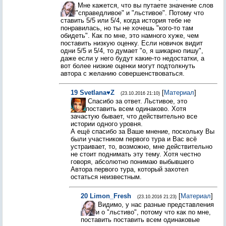
Мне кажется, что вы путаете значение слов
"справедливое" и "льстивое". Потому что
ставить 5/5 или 5/4, когда история тебе не
понравилась, но ты не хочешь "кого-то там
обидеть". Как по мне, это намного хуже, чем
поставить низкую оценку. Если новичок видит
одни 5/5 и 5/4, то думает "о, я шикарно пишу",
даже если у него будут какие-то недостатки, а
вот более низкие оценки могут подтолкнуть
автора с желанию совершенствоваться.
19
Svetlana♥Z
[
Материал
]
(23.10.2016 21:10)
Спасибо за ответ. Льстивое, это
поставить всем одинаково. Хотя
зачастую бывает, что действительно все
истории одного уровня.
А ещё спасибо за Ваше мнение, поскольку Вы
были участником первого тура и Вас всё
устраивает, то, возможно, мне действительно
не стоит поднимать эту тему. Хотя честно
говоря, абсолютно понимаю выбывшего
Автора первого тура, который захотел
остаться неизвестным.
20
Limon_Fresh
[
Материал
]
(23.10.2016 21:23)
Видимо, у нас разные представления
и о "льстиво", потому что как по мне,
поставить поставить всем одинаковые