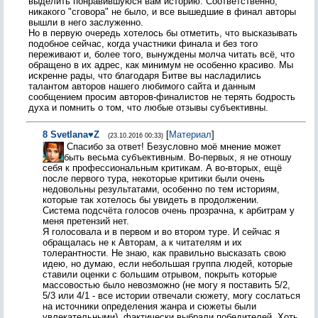
выделить понравившуюся вам историю. Соответственно,
никакого "сговора" не было, и все вышедшие в финал авторы
вышли в него заслуженно.
Но в первую очередь хотелось бы отметить, что высказывать
подобное сейчас, когда участники финала и без того
переживают и, более того, вынуждены молча читать всё, что
обращено в их адрес, как минимум не особенно красиво. Мы
искренне рады, что благодаря Битве вы насладились
талантом авторов нашего любимого сайта и данным
сообщением просим авторов-финалистов не терять бодрость
духа и помнить о том, что любые отзывы субъективны.
8
Svetlana♥Z
[
Материал
]
(23.10.2016 00:33)
Спасибо за ответ! Безусловно моё мнение может
быть весьма субъективным. Во-первых, я не отношу
себя к профессиональным критикам. А во-вторых, ещё
после первого тура, некоторые критики были очень
недовольны результатами, особенно по тем историям,
которые так хотелось бы увидеть в продолжении.
Система подсчёта голосов очень прозрачна, к арбитрам у
меня претензий нет.
Я голосовала и в первом и во втором туре. И сейчас я
обращалась не к Авторам, а к читателям и их
толерантности. Не знаю, как правильно высказать свою
идею, но думаю, если небольшая группа людей, которые
ставили оценки с большим отрывом, покрыть которые
массовостью было невозможно (не могу я поставить 5/2,
5/3 или 4/1 - все истории отвечали сюжету, могу сослаться
на источники определения жанра и сюжеты были
увлекательными), фактически выбрали победителей. Хоть