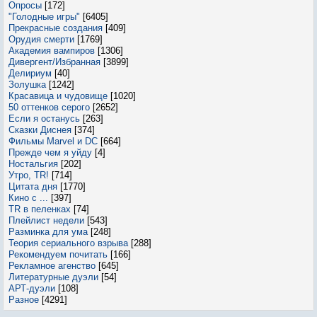
Опросы
[172]
"Голодные игры"
[6405]
Прекрасные создания
[409]
Орудия смерти
[1769]
Академия вампиров
[1306]
Дивергент/Избранная
[3899]
Делириум
[40]
Золушка
[1242]
Красавица и чудовище
[1020]
50 оттенков серого
[2652]
Если я останусь
[263]
Сказки Диснея
[374]
Фильмы Marvel и DC
[664]
Прежде чем я уйду
[4]
Ностальгия
[202]
Утро, TR!
[714]
Цитата дня
[1770]
Кино с ...
[397]
TR в пеленках
[74]
Плейлист недели
[543]
Разминка для ума
[248]
Теория сериального взрыва
[288]
Рекомендуем почитать
[166]
Рекламное агенство
[645]
Литературные дуэли
[54]
АРТ-дуэли
[108]
Разное
[4291]