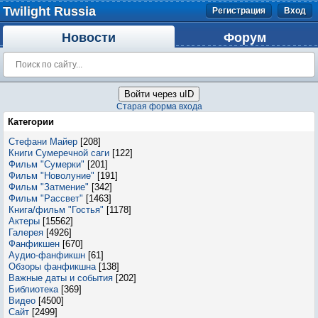
Twilight Russia
Регистрация
Вход
Новости
Форум
Войти через uID
Старая форма входа
Категории
Стефани Майер
[208]
Книги Сумеречной саги
[122]
Фильм "Сумерки"
[201]
Фильм "Новолуние"
[191]
Фильм "Затмение"
[342]
Фильм "Рассвет"
[1463]
Книга/фильм "Гостья"
[1178]
Актеры
[15562]
Галерея
[4926]
Фанфикшен
[670]
Аудио-фанфикшн
[61]
Обзоры фанфикшна
[138]
Важные даты и события
[202]
Библиотека
[369]
Видео
[4500]
Сайт
[2499]