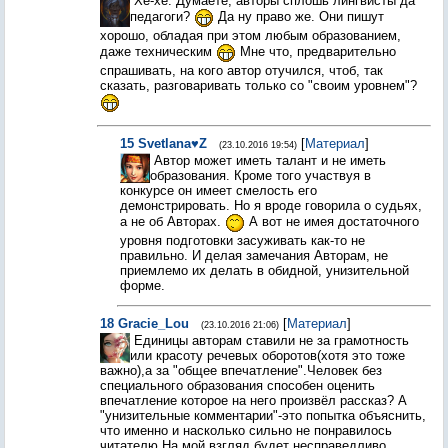
Хе-хе. Думаете, авторы сплошь лингвисты да
педагоги?
Да ну право же. Они пишут
хорошо, обладая при этом любым образованием,
даже техническим
Мне что, предварительно
спрашивать, на кого автор отучился, чтоб, так
сказать, разговаривать только со "своим уровнем"?
15
Svetlana♥Z
[
Материал
]
(23.10.2016 19:54)
Автор может иметь талант и не иметь
образования. Кроме того участвуя в
конкурсе он имеет смелость его
демонстрировать. Но я вроде говорила о судьях,
а не об Авторах.
А вот не имея достаточного
уровня подготовки засуживать как-то не
правильно. И делая замечания Авторам, не
приемлемо их делать в обидной, унизительной
форме.
18
Gracie_Lou
[
Материал
]
(23.10.2016 21:06)
Единицы авторам ставили не за грамотность
или красоту речевых оборотов(хотя это тоже
важно),а за "общее впечатление".Человек без
специального образования способен оценить
впечатление которое на него произвёл рассказ? А
"унизительные комментарии"-это попытка объяснить,
что именно и насколько сильно не понравилось
читателю.На мой взгляд будет несправедливо