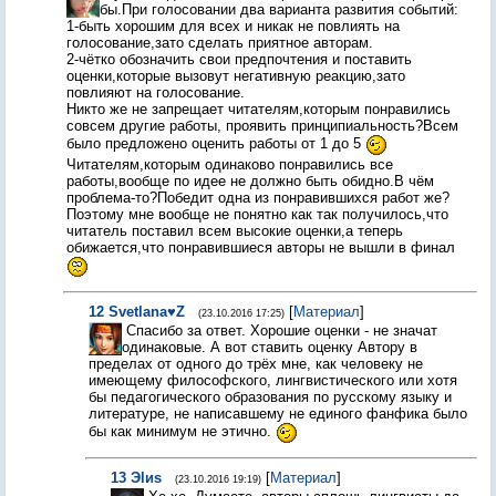
бы.При голосовании два варианта развития событий:
1-быть хорошим для всех и никак не повлиять на
голосование,зато сделать приятное авторам.
2-чётко обозначить свои предпочтения и поставить
оценки,которые вызовут негативную реакцию,зато
повлияют на голосование.
Никто же не запрещает читателям,которым понравились
совсем другие работы, проявить принципиальность?Всем
было предложено оценить работы от 1 до 5
Читателям,которым одинаково понравились все
работы,вообще по идее не должно быть обидно.В чём
проблема-то?Победит одна из понравившихся работ же?
Поэтому мне вообще не понятно как так получилось,что
читатель поставил всем высокие оценки,а теперь
обижается,что понравившиеся авторы не вышли в финал
12
Svetlana♥Z
[
Материал
]
(23.10.2016 17:25)
Спасибо за ответ. Хорошие оценки - не значат
одинаковые. А вот ставить оценку Автору в
пределах от одного до трёх мне, как человеку не
имеющему философского, лингвистического или хотя
бы педагогического образования по русскому языку и
литературе, не написавшему не единого фанфика было
бы как минимум не этично.
13
Эlиs
[
Материал
]
(23.10.2016 19:19)