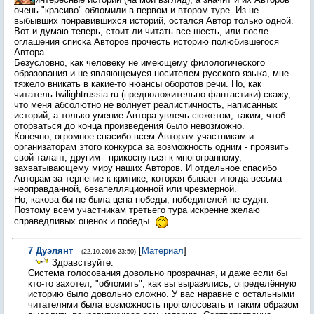
очень "красиво" обломили в первом и втором туре. Из не
выбывших понравившихся историй, остался Автор только одной.
Вот и думаю теперь, стоит ли читать все шесть, или после
оглашения списка Авторов прочесть историю полюбившегося
Автора.
Безусловно, как человеку не имеющему филологического
образования и не являющемуся носителем русского языка, мне
тяжело вникать в какие-то нюансы оборотов речи. Но, как
читатель twilightrussia.ru (предположительно фантастики) скажу,
что меня абсолютно не волнует реалистичность, написанных
историй, а только умение Автора увлечь сюжетом, таким, чтоб
оторваться до конца произведения было невозможно.
Конечно, огромное спасибо всем Авторам-участникам и
организаторам этого конкурса за возможность одним - проявить
свой талант, другим - прикоснуться к многогранному,
захватывающему миру наших Авторов. И отдельное спасибо
Авторам за терпение к критике, которая бывает иногда весьма
неоправданной, безапелляционной или чрезмерной.
Но, какова бы не была цена победы, победителей не судят.
Поэтому всем участникам третьего тура искренне желаю
справедливых оценок и победы.
7
Дуэлянт
[
Материал
]
(22.10.2016 23:50)
Здравствуйте.
Система голосования довольно прозрачная, и даже если бы
кто-то захотел, "обломить", как вы выразились, определённую
историю было довольно сложно. У вас наравне с остальными
читателями была возможность проголосовать и таким образом