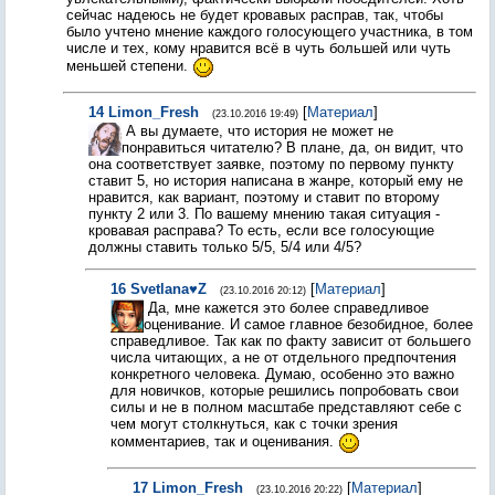
сейчас надеюсь не будет кровавых расправ, так, чтобы
было учтено мнение каждого голосующего участника, в том
числе и тех, кому нравится всё в чуть большей или чуть
меньшей степени.
14
Limon_Fresh
[
Материал
]
(23.10.2016 19:49)
А вы думаете, что история не может не
понравиться читателю? В плане, да, он видит, что
она соответствует заявке, поэтому по первому пункту
ставит 5, но история написана в жанре, который ему не
нравится, как вариант, поэтому и ставит по второму
пункту 2 или 3. По вашему мнению такая ситуация -
кровавая расправа? То есть, если все голосующие
должны ставить только 5/5, 5/4 или 4/5?
16
Svetlana♥Z
[
Материал
]
(23.10.2016 20:12)
Да, мне кажется это более справедливое
оценивание. И самое главное безобидное, более
справедливое. Так как по факту зависит от большего
числа читающих, а не от отдельного предпочтения
конкретного человека. Думаю, особенно это важно
для новичков, которые решились попробовать свои
силы и не в полном масштабе представляют себе с
чем могут столкнуться, как с точки зрения
комментариев, так и оценивания.
17
Limon_Fresh
[
Материал
]
(23.10.2016 20:22)