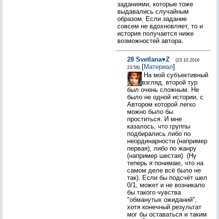
заданиями, которые тоже
выдавались случайным
образом. Если задание
совсем не вдохновляет, то и
история получается ниже
возможностей автора.
28
Svetlana♥Z
(23.10.2016
[
Материал
]
23:58)
На мой субъективный
взгляд, второй тур
был очень сложным. Не
было не одной истории, с
Автором которой легко
можно было бы
проститься. И мне
казалось, что группы
подбирались либо по
неординарности (например
первая), либо по жанру
(например шестая). (Ну
теперь я понимаю, что на
самом деле всё было не
так). Если бы подсчёт шел
0/1, может и не возникало
бы такого чувства
"обманутых ожиданий",
хотя конечный результат
мог бы оставаться и таким