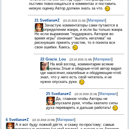
льстиво повосхищаться в комментах и поставить
низкую оценку.Автор должен знать за что.
21
Svetlana♥Z
[
Материал
]
(23.10.2016 21:34)
Зачастую комментаторы сами путаются в
определении жанра, и если бы только жанра.
Но если выражение "поддержать Авторов во
время игры" означает "вылить негатива" на
рискнувших принять участие, то я поняла все
свои ошибки. Каюсь.
22
Gracie_Lou
[
Материал
]
(23.10.2016 21:49)
На мой взгляд, комментарии всякие
нужны.Злые и обидные-чтоб автор видел
где накосячил,хвалебные и ободряющие-чтоб
знал, что у него есть свой читатель и не
нужно опускать руки.
25
Svetlana♥Z
[
Материал
]
(23.10.2016 22:19)
Да, главное чтобы Авторы не
опускали руки, чтобы хватило силы
духа переварить и дальше работать!
6
Svetlana♥Z
[
Материал
]
(22.10.2016 22:09)
А я вот буду ложкой дёгтя, и скажу по-простому: самые
интересные истории (на мой взгляд), а значит и их Авторов