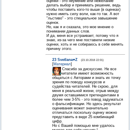
оценки - это неумение или нежелание
делать выбор и принимать решение, ведь
чтобы поставить кого-то выше (в оценках)
нужно иметь силу воли, как-то так. А вот
"льстиво" - это специальное завышение
оценок.
Но, как я и сказала, это мое мнение о
понимании данных слов.
И да, меня все устраивает, потому что я
знаю, из-за чего мне поставили низкие
оценки, хоть и не собираюсь в себе менять
причину этого.
23
Svetlana♥Z
(23.10.2016 22:01)
[
Материал
]
Спасибо за дискуссию. Не все
читатели имеют возможность
общаться с Авторами и знать их точку
зрения по поводу конкурсов и
судейства читателей. Не скрою, для
меня в реальной жизни, отрыв между
двумя оставшимися претендентами в
более чем 3-5% - это повод задуматься
о фальсификации. Но здесь результат
оценивания может значительно
отличаться поскольку оценку можно
представить в виде 25 комбинаций
цифр.
Но с Вашей помощью мне удалось
многое для себя уяснить!