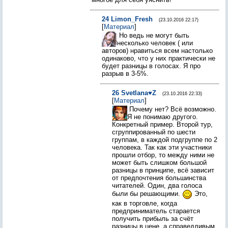
24
Limon_Fresh
(23.10.2016 22:17)
[
Материал
]
Но ведь не могут быть
несколько человек ( или
авторов) нравиться всем настолько
одинаково, что у них практически не
будет разницы в голосах. Я про
разрыв в 3-5%.
26
Svetlana♥Z
(23.10.2016 22:33)
[
Материал
]
Почему нет? Всё возможно.
Я не понимаю другого.
Конкретный пример. Второй тур,
сгруппированный по шести
группам, в каждой подгруппе по 2
человека. Так как эти участники
прошли отбор, то между ними не
может быть слишком большой
разницы в принципе, всё зависит
от предпочтения большинства
читателей. Один, два голоса
были бы решающими.
Это,
как в торговле, когда
предприниматель старается
получить прибыль за счёт
разницы в цене, а справедливым