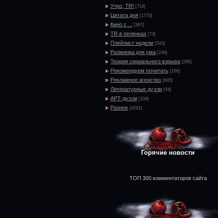
Утро, TR!
[714]
Цитата дня
[1770]
Кино с ...
[397]
TR в пеленках
[74]
Плейлист недели
[543]
Разминка для ума
[248]
Теория сериального взрыва
[288]
Рекомендуем почитать
[166]
Рекламное агенство
[645]
Литературные дуэли
[54]
АРТ-дуэли
[108]
Разное
[4291]
Горячие новости
ТОП 300 комментаторов сайта