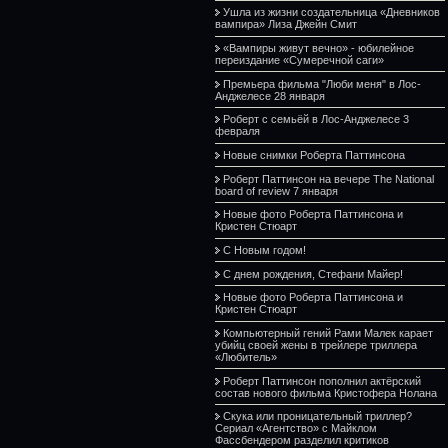
Ушла из жизни создательница «Дневников
вампира» Лиза Джейн Смит
«Вампиры живут вечно» - юбилейное
переиздание «Сумеречной саги»
Премьера фильма "Люби меня" в Лос-
Анджелесе 28 января
Роберт с семьёй в Лос-Анджелесе 3
февраля
Новые снимки Роберта Паттинсона
Роберт Паттинсон на вечере The National
board of review 7 января
Новые фото Роберта Паттинсона и
Кристен Стюарт
С Новым годом!
С днем рождения, Стефани Майер!
Новые фото Роберта Паттинсона и
Кристен Стюарт
Компьютерный гений Рами Малек карает
убийц своей жены в трейлере триллера
«Любитель»
Роберт Паттинсон пополнил актёрский
состав нового фильма Кристофера Нолана
Скука или проницательный триллер?
Сериал «Агентство» с Майклом
Фассбендером разделил критиков