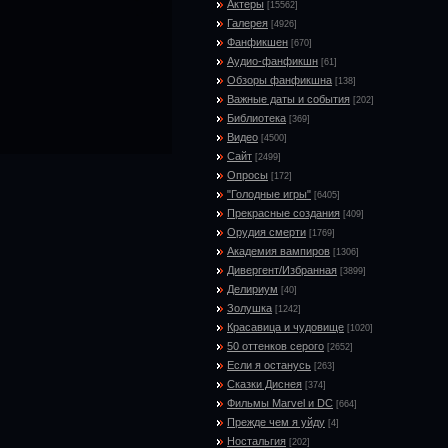
Актеры
[15562]
Галерея
[4926]
Фанфикшен
[670]
Аудио-фанфикшн
[61]
Обзоры фанфикшна
[138]
Важные даты и события
[202]
Библиотека
[369]
Видео
[4500]
Сайт
[2499]
Опросы
[172]
"Голодные игры"
[6405]
Прекрасные создания
[409]
Орудия смерти
[1769]
Академия вампиров
[1306]
Дивергент/Избранная
[3899]
Делириум
[40]
Золушка
[1242]
Красавица и чудовище
[1020]
50 оттенков серого
[2652]
Если я останусь
[263]
Сказки Диснея
[374]
Фильмы Marvel и DC
[664]
Прежде чем я уйду
[4]
Ностальгия
[202]