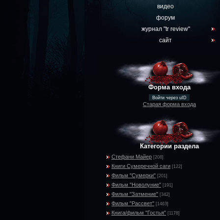
видео
форум
журнал "tr review"
сайт
Форма входа
Войти через uID
Старая форма входа
Категории раздела
Стефани Майер
[208]
Книги Сумеречной саги
[122]
Фильм "Сумерки"
[201]
Фильм "Новолуние"
[191]
Фильм "Затмение"
[342]
Фильм "Рассвет"
[1463]
Книга/фильм "Гостья"
[1178]