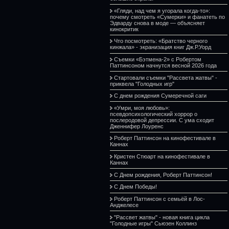
«Гляди, над чем я угорала когда-то»:
почему смотреть «Сумерки» и фанатеть по
Эдварду снова в моде — объясняет
кинокритик
Что посмотреть: «Братство черного
кинжала» - экранизация книг Дж.Р.Уорд
Съемки «Бэтмена-2» с Робертом
Паттинсоном начнутся весной 2026 года
Стартовали съемки "Рассвета жатвы" -
приквела "Голодных игр"
С днем рождения Сумеречной саги
«Умри, моя любовь»:
псевдопсихологический хоррор о
послеродовой депрессии. С ума сходит
Дженнифер Лоуренс
Роберт Паттинсон на кинофестивале в
Каннах
Кристен Стюарт на кинофестивале в
Каннах
С Днем рождения, Роберт Паттинсон!
С Днем Победы!
Роберт Паттинсон с семьёй в Лос-
Анджелесе
"Рассвет жатвы" - новая книга цикла
"Голодные игры" Сьюзен Коллинз