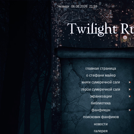
Четверг 06.08.2026 21:59
главная страница
о стефани майер
книги сумеречной саги
герои сумеречной саги
экранизации
библиотека
фанфикшн
поисковик фанфиков
новости
галерея