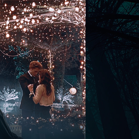
Приветствую Вас
Гость
Главная
|
Регистрация
|
Вход
|
RSS