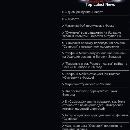
Top Latest News
С днем рождения, Роберт!
С 8 марта!
Маккензи Фой вернулась в Форкс
"Сумерки" возвращаются на большие
экраны! Розыгрыш билетов в группе ВК
Выбираем обложку переиздания романа
"Сумерки" в подарочном оформлении
Стефани Майер подразнила нас планами
на будущие романы о Белле и Эдварде
"Голодные игры: Рассвет жатвы" выйдет в
России в ноябре 2026 года
Стефани Майер отмечает 20-тилетие
«Сумерек» в Форксе!
Марафон "Сумерек" на Youtube
Что посмотреть: "Дракула" от Люка
Бессона
В «Сумерках» зря не показали, как Элис
становится вампиром: здесь интересная
история на целый спин-офф
Актер предложил идею для нового фильма
"Сумерки"
Культовая сага "Сумерки" вернется на
большие экраны