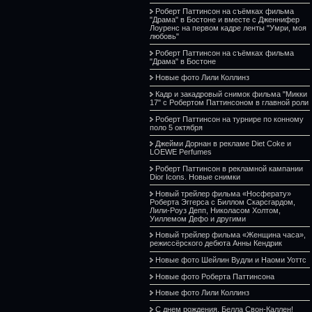
Роберт Паттинсон на съёмках фильма
"Драма" в Бостоне и вместе с Дженнифер
Лоуренс на первом кадре ленты "Умри, моя
любовь"
Роберт Паттинсон на съёмках фильма
"Драма" в Бостоне
Новые фото Лили Коллинз
Кадр и закадровый снимок фильма "Микки
17" с Робертом Паттинсоном в главной роли
Роберт Паттинсон на турнире по конному
поло 5 октября
Джейми Дорнан в рекламе Diet Coke и
LOEWE Perfumes
Роберт Паттинсон в рекламной кампании
Dior Icons. Новые снимки
Новый трейлер фильма «Носферату»
Роберта Эггерса с Биллом Скарсгардом,
Лили-Роуз Депп, Николасом Холтом,
Уиллемом Дефо и другими
Новый трейлер фильма «Женщина часа»,
режиссёрского дебюта Анны Кендрик
Новые фото Шейлин Вудли и Наоми Уоттс
Новые фото Роберта Паттинсона
Новые фото Лили Коллинз
С днем рождения, Белла Свон-Каллен!