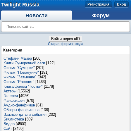
Twilight Russia
Регистрация
Вход
Новости
Форум
Войти через uID
Старая форма входа
Категории
Стефани Майер
[208]
Книги Сумеречной саги
[122]
Фильм "Сумерки"
[201]
Фильм "Новолуние"
[191]
Фильм "Затмение"
[342]
Фильм "Рассвет"
[1463]
Книга/фильм "Гостья"
[1178]
Актеры
[15562]
Галерея
[4926]
Фанфикшен
[670]
Аудио-фанфикшн
[61]
Обзоры фанфикшна
[138]
Важные даты и события
[202]
Библиотека
[369]
Видео
[4500]
Сайт
[2499]