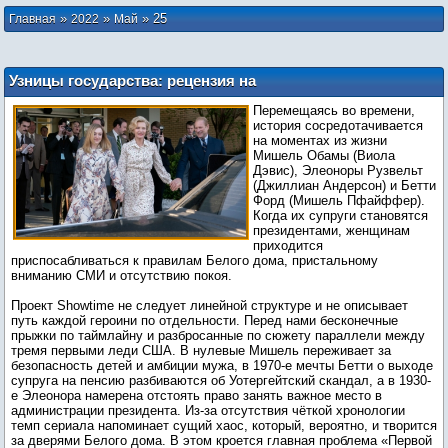
»
»
»
25
Главная
2022
Май
Узницы государства: рецензия на
сериал «Первая леди»
Перемещаясь во времени,
история сосредотачивается
на моментах из жизни
Мишель Обамы (Виола
Дэвис), Элеоноры Рузвельт
(Джиллиан Андерсон) и Бетти
Форд (Мишель Пфайффер).
Когда их супруги становятся
президентами, женщинам
приходится
приспосабливаться к правилам Белого дома, пристальному
вниманию СМИ и отсутствию покоя.
Проект Showtime не следует линейной структуре и не описывает
путь каждой героини по отдельности. Перед нами бесконечные
прыжки по таймлайну и разбросанные по сюжету параллели между
тремя первыми леди США. В нулевые Мишель переживает за
безопасность детей и амбиции мужа, в 1970-е мечты Бетти о выходе
супруга на пенсию разбиваются об Уотергейтский скандал, а в 1930-
е Элеонора намерена отстоять право занять важное место в
администрации президента. Из-за отсутствия чёткой хронологии
темп сериала напоминает сущий хаос, который, вероятно, и творится
за дверями Белого дома. В этом кроется главная проблема «Первой