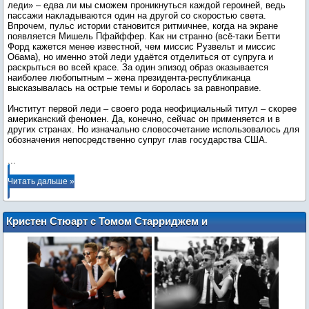
леди» – едва ли мы сможем проникнуться каждой героиней, ведь
пассажи накладываются один на другой со скоростью света.
Впрочем, пульс истории становится ритмичнее, когда на экране
появляется Мишель Пфайффер. Как ни странно (всё-таки Бетти
Форд кажется менее известной, чем миссис Рузвельт и миссис
Обама), но именно этой леди удаётся отделиться от супруга и
раскрыться во всей красе. За один эпизод образ оказывается
наиболее любопытным – жена президента-республиканца
высказывалась на острые темы и боролась за равноправие.
Институт первой леди – своего рода неофициальный титул – скорее
американский феномен. Да, конечно, сейчас он применяется и в
других странах. Но изначально словосочетание использовалось для
...
Читать дальше »
Кристен Стюарт с Томом Старриджем и
Скоттом Спидманом на красной
ковровой дорожке по случаю 75-летия
Международного Каннского
кинофестиваля