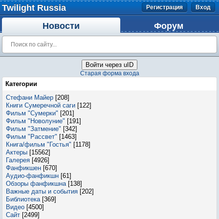
Twilight Russia
Регистрация
Вход
Новости
Форум
Войти через uID
Старая форма входа
Категории
Стефани Майер
[208]
Книги Сумеречной саги
[122]
Фильм "Сумерки"
[201]
Фильм "Новолуние"
[191]
Фильм "Затмение"
[342]
Фильм "Рассвет"
[1463]
Книга/фильм "Гостья"
[1178]
Актеры
[15562]
Галерея
[4926]
Фанфикшен
[670]
Аудио-фанфикшн
[61]
Обзоры фанфикшна
[138]
Важные даты и события
[202]
Библиотека
[369]
Видео
[4500]
Сайт
[2499]