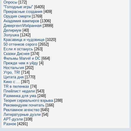
Опросы
[172]
"Голодные игры"
[6405]
Прекрасные создания
[409]
Орудия смерти
[1769]
Академия вампиров
[1306]
Дивергент/Избранная
[3899]
Делириум
[40]
Золушка
[1242]
Красавица и чудовище
[1020]
50 оттенков серого
[2652]
Если я останусь
[263]
Сказки Диснея
[374]
Фильмы Marvel и DC
[664]
Прежде чем я уйду
[4]
Ностальгия
[202]
Утро, TR!
[714]
Цитата дня
[1770]
Кино с ...
[397]
TR в пеленках
[74]
Плейлист недели
[543]
Разминка для ума
[248]
Теория сериального взрыва
[288]
Рекомендуем почитать
[166]
Рекламное агенство
[645]
Литературные дуэли
[54]
АРТ-дуэли
[108]
Разное
[4291]