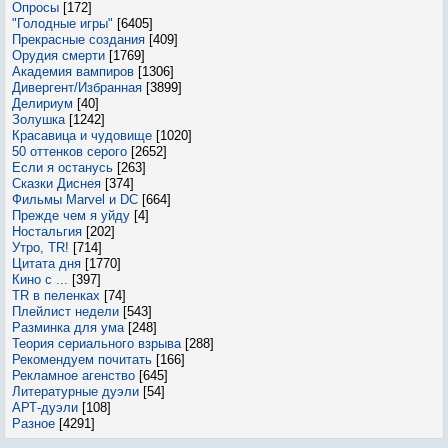
Опросы
[172]
"Голодные игры"
[6405]
Прекрасные создания
[409]
Орудия смерти
[1769]
Академия вампиров
[1306]
Дивергент/Избранная
[3899]
Делириум
[40]
Золушка
[1242]
Красавица и чудовище
[1020]
50 оттенков серого
[2652]
Если я останусь
[263]
Сказки Диснея
[374]
Фильмы Marvel и DC
[664]
Прежде чем я уйду
[4]
Ностальгия
[202]
Утро, TR!
[714]
Цитата дня
[1770]
Кино с ...
[397]
TR в пеленках
[74]
Плейлист недели
[543]
Разминка для ума
[248]
Теория сериального взрыва
[288]
Рекомендуем почитать
[166]
Рекламное агенство
[645]
Литературные дуэли
[54]
АРТ-дуэли
[108]
Разное
[4291]