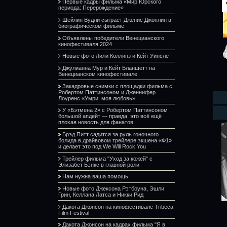
Первые кадры фильма «Мир Юрского
периода: Перерождение»
Шейлин Вудли сыграет Дженис Джоплин в
биографическом фильме
Объявлены победители Венецианского
кинофестиваля 2024
Новые фото Лили Коллинз и Кейт Уинслет
Джулианна Мур и Кейт Бланшетт на
Венецианском кинофестивале
Закадровые снимки с площадки фильма с
Робертом Паттинсоном и Дженнифер
Лоуренс «Умри, моя любовь»
У «Бэтмена 2» с Робертом Паттинсоном
большой апдейт — правда, это всё ещё
плохая новость для фанатов
Брэд Питт садится за руль гоночного
болида в драйвовом трейлере экшена «Ф1»
и делает это под We Will Rock You
Трейлер фильма "Уход за кожей" с
Элизабет Бэнкс в главной роли
Нам нужна ваша помощь
Новые фото Джексона Рэтбоуна, Эшли
Грин, Келлана Латса и Никки Рид
Дакота Джонсон на кинофестивале Tribeca
Film Festival
Дакота Джонсон на кадрах фильма "Я в