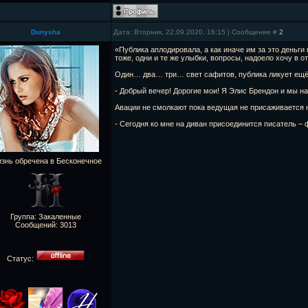
Dunysha
Дата: Вторник, 22.09.2020, 16:15 | Сообщение #
2
«Публика аплодировала, а как иначе им за это деньги 
тоже, одни и те же улыбки, вопросы, надоело хочу в 
Один… два… три… свет сафитов, публика ликует ещё
- Добрый вечер! Дорогие мои! Я Элис Брендон и мы н
Авации не смолкают пока ведущая не присаживается 
- Сегодня ко мне на диван присоединится писатель – 
знь обречена в Бесконечное
Группа: Закаленные
Сообщений:
3013
Статус: