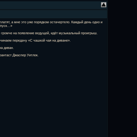
платят, а мне это уже порядком остачертело. Каждый день одно и
отпуск…»
 громче на появление ведущей, идёт музыкальный проигрыш.
ачинаем передачу «С чашкой чая на диване».
на диван.
фантаст Джаспер Уитлок.