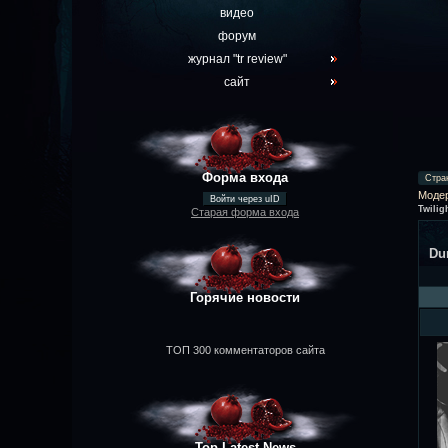
видео
форум
журнал "tr review"
сайт
Форма входа
Стра
Моде
Войти через uID
Twilig
Старая форма входа
Du
Горячие новости
ТОП 300 комментаторов сайта
Top Latest News