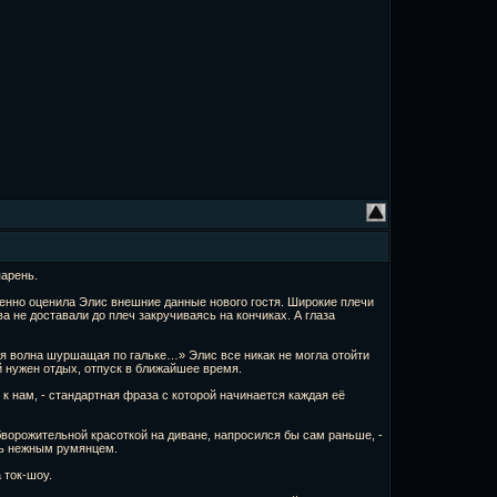
парень.
енно оценила Элис внешние данные нового гостя. Широкие плечи
а не доставали до плеч закручиваясь на кончиках. А глаза
щая волна шуршащая по гальке…» Элис все никак не могла отойти
 нужен отдых, отпуск в ближайшее время.
 к нам, - стандартная фраза с которой начинается каждая её
 обворожительной красоткой на диване, напросился бы сам раньше, -
сь нежным румянцем.
 ток-шоу.