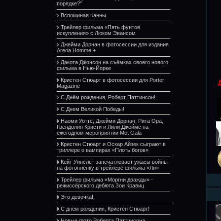
порядке?"
Вспоминая Канны
Трейлер фильма «Пять фунтов
искупления» с Люком Эвансом
Джейми Дорнан в фотосессии для издания
Arena Homme +
Дакота Джонсон на съёмках своего нового
фильма в Нью-Йорке
Кристен Стюарт в фотосессии для Porter
Magazine
С Днём рождения, Роберт Паттинсон!
С Днем Великой Победы!
Наоми Уоттс, Джейми Дорнан, Рита Ора,
Гвендолин Кристи и Лили Джеймс на
ежегодном мероприятии Met Gala
Кристен Стюарт и Оскар Айзек сыграют в
триллере о вампирах «Плоть богов»
Кейт Уинслет запечатлевает ужасы войны
на фотоплёнку в трейлере фильма «Ли»
Трейлер фильма «Моргни дважды» -
режиссёрского дебюта Зои Кравиц
Это девочка!
С днем рождения, Кристен Стюарт!
Новые фото Роберта Паттинсона