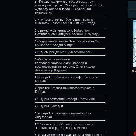
«Гляди, над чем я угорала когда-то»:
почему смотреть «Сумерки» и фанатеть по
Эдварду снова в моде — объясняет
кинокритик
Что посмотреть: «Братство черного
кинжала» - экранизация книг Дж.Р.Уорд
Съемки «Бэтмена-2» с Робертом
Паттинсоном начнутся весной 2026 года
Стартовали съемки "Рассвета жатвы" -
приквела "Голодных игр"
С днем рождения Сумеречной саги
«Умри, моя любовь»:
псевдопсихологический хоррор о
послеродовой депрессии. С ума сходит
Дженнифер Лоуренс
Жи
Роберт Паттинсон на кинофестивале в
Каннах
Кристен Стюарт на кинофестивале в
Каннах
С Днем рождения, Роберт Паттинсон!
С Днем Победы!
Роберт Паттинсон с семьёй в Лос-
Анджелесе
"Рассвет жатвы" - новая книга цикла
"Голодные игры" Сьюзен Коллинз
Ушла из жизни создательница «Дневников