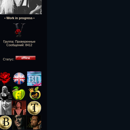
• Work in progress •
Группа: Проверенные
Сообщений:
8412
Статус: