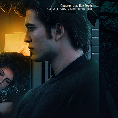
Приветствую Вас
Гость
Главная
|
Регистрация
|
Вход
|
RSS