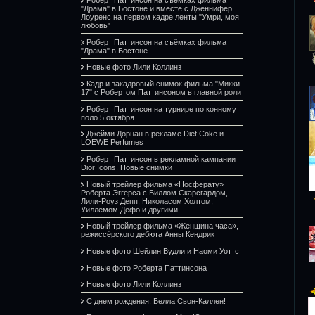
"Драма" в Бостоне и вместе с Дженнифер
Лоуренс на первом кадре ленты "Умри, моя
любовь"
Роберт Паттинсон на съёмках фильма
"Драма" в Бостоне
Новые фото Лили Коллинз
Кадр и закадровый снимок фильма "Микки
17" с Робертом Паттинсоном в главной роли
Роберт Паттинсон на турнире по конному
поло 5 октября
Джейми Дорнан в рекламе Diet Coke и
LOEWE Perfumes
Роберт Паттинсон в рекламной кампании
Dior Icons. Новые снимки
Новый трейлер фильма «Носферату»
Роберта Эггерса с Биллом Скарсгардом,
Лили-Роуз Депп, Николасом Холтом,
Уиллемом Дефо и другими
Новый трейлер фильма «Женщина часа»,
режиссёрского дебюта Анны Кендрик
Новые фото Шейлин Вудли и Наоми Уоттс
Новые фото Роберта Паттинсона
Новые фото Лили Коллинз
С днем рождения, Белла Свон-Каллен!