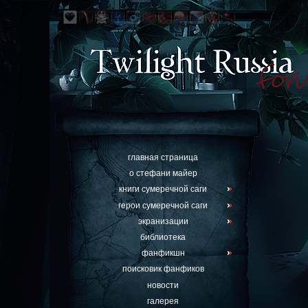
главная страница
о стефани майер
книги сумеречной саги
герои сумеречной саги
экранизации
библиотека
фанфикшн
поисковик фанфиков
новости
галерея