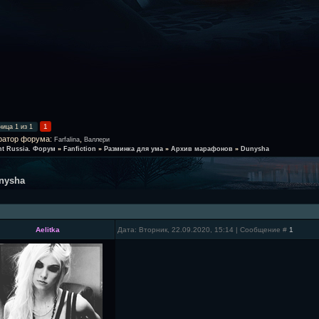
1
ница
1
из
1
ратор форума:
,
Farfalina
Валлери
ht Russia. Форум
»
Fanfiction
»
Разминка для ума
»
Архив марафонов
»
Dunysha
nysha
Aelitka
Дата: Вторник, 22.09.2020, 15:14 | Сообщение #
1