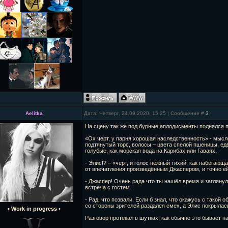
Aelitka
Дата: Четверг, 24.09.2020, 15:25 | Сообщение #
3
На сцену так же под бурные аплодисменты поднялся 
«Ох черт, у парня хорошая наследственность» - мысл
подтянутый торс, волосы – цвета спелой пшеницы, едв
голубые, как морская вода на Карибах или Гаваях.
- Элис!? – «черт, и голос нежный тихий, как набегаю
от впечатления произведённым Джаспером, и точно ей
- Джаспер! Очень рада что ты нашёл время и заглянул
встреча с гостем.
- Рад, что позвали. Если б знал, что окажусь с такой
со стороны зрителей раздался смех, а Элис покрыла
• Work in progress •
Разговор протекал в шутках, как обычно это бывает на