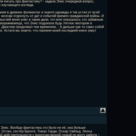
ли писать про фантастику? - задала Элис очередной вопрос,
ё изучающего взгляда.
ния в древних фолиантах и знаете однажды я так устал от всей
 мозгам отдохнуть от дат и событий времен гражданской войны. И
мыслей меня унёс в такие дали, что мне показалось это забавным
завораживающе, что Элис подумала будь Уитлок лектором в
. Джаспер продолжал тем временем, - А дальше как-то само собой
х. Кстати вы знаете, что героиню моей последней книги зовут
ке Элис. Вообще фантастика это было не её, она больше
 Остин, сестёр Бронте, Томас Гарди, Оскар Уайльд. Эпоха
й действительности с многочисленной гонкой по кругу работа –