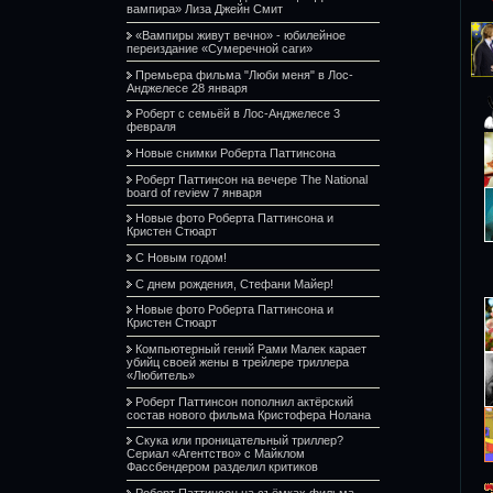
вампира» Лиза Джейн Смит
«Вампиры живут вечно» - юбилейное
переиздание «Сумеречной саги»
Премьера фильма "Люби меня" в Лос-
Анджелесе 28 января
Роберт с семьёй в Лос-Анджелесе 3
февраля
Новые снимки Роберта Паттинсона
Роберт Паттинсон на вечере The National
board of review 7 января
Новые фото Роберта Паттинсона и
Кристен Стюарт
С Новым годом!
С днем рождения, Стефани Майер!
Новые фото Роберта Паттинсона и
Кристен Стюарт
Компьютерный гений Рами Малек карает
убийц своей жены в трейлере триллера
«Любитель»
Роберт Паттинсон пополнил актёрский
состав нового фильма Кристофера Нолана
Скука или проницательный триллер?
Сериал «Агентство» с Майклом
Фассбендером разделил критиков
Роберт Паттинсон на съёмках фильма