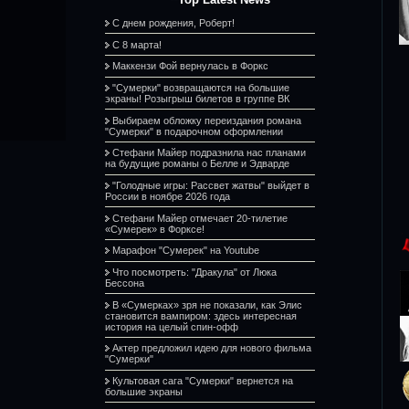
С днем рождения, Роберт!
С 8 марта!
Маккензи Фой вернулась в Форкс
"Сумерки" возвращаются на большие
экраны! Розыгрыш билетов в группе ВК
Выбираем обложку переиздания романа
"Сумерки" в подарочном оформлении
Стефани Майер подразнила нас планами
на будущие романы о Белле и Эдварде
"Голодные игры: Рассвет жатвы" выйдет в
России в ноябре 2026 года
Стефани Майер отмечает 20-тилетие
«Сумерек» в Форксе!
Марафон "Сумерек" на Youtube
Что посмотреть: "Дракула" от Люка
Бессона
В «Сумерках» зря не показали, как Элис
становится вампиром: здесь интересная
история на целый спин-офф
Актер предложил идею для нового фильма
"Сумерки"
Культовая сага "Сумерки" вернется на
большие экраны