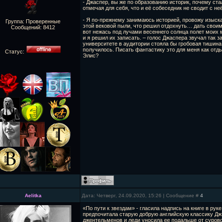
- Джаспер, вы же по образованию историк, почему ста
отмечая для себя, что и её собеседник не сводит с не
- Я по-прежнему занимаюсь историей, провожу изыска
Группа: Проверенные
этой вековой пыли, что решил отдохнуть… дать своим
Сообщений:
8412
вот нежась под лучами весеннего солнца полет моих 
и я решил их записать. – голос Джаспера звучал так 
университете в аудитории стояла бы гробовая тишина
получилось. Писать фантастику это для меня как отды
Статус:
Элис?
Aelitka
Дата: Четверг, 24.09.2020, 15:26 | Сообщение #
4
«По пути к звездам» - гласила надпись на книге в ру
предпочитала старую добрую английскую классику Дж.
джентельменов и леди уносила ее подальше от сурово