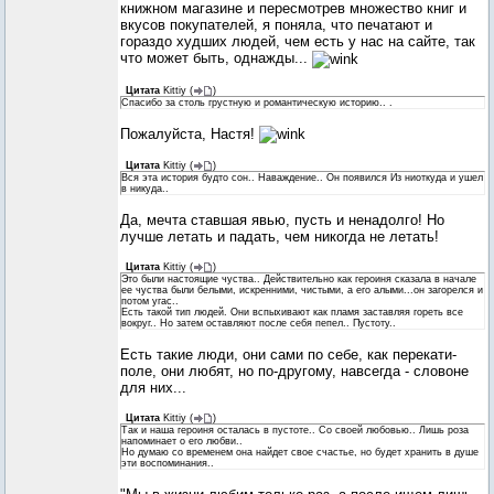
книжном магазине и пересмотрев множество книг и
вкусов покупателей, я поняла, что печатают и
гораздо худших людей, чем есть у нас на сайте, так
что может быть, однажды...
Цитата
Kittiy
(
)
Спасибо за столь грустную и романтическую историю.. .
Пожалуйста, Настя!
Цитата
Kittiy
(
)
Вся эта история будто сон.. Наваждение.. Он появился Из ниоткуда и ушел
в никуда..
Да, мечта ставшая явью, пусть и ненадолго! Но
лучше летать и падать, чем никогда не летать!
Цитата
Kittiy
(
)
Это были настоящие чуства.. Действительно как героиня сказала в начале
ее чуства были белыми, искренними, чистыми, а его алыми...он загорелся и
потом угас..
Есть такой тип людей. Они вспыхивают как пламя заставляя гореть все
вокруг.. Но затем оставляют после себя пепел.. Пустоту..
Есть такие люди, они сами по себе, как перекати-
поле, они любят, но по-другому, навсегда - словоне
для них...
Цитата
Kittiy
(
)
Так и наша героиня осталась в пустоте.. Со своей любовью.. Лишь роза
напоминает о его любви..
Но думаю со временем она найдет свое счастье, но будет хранить в душе
эти воспоминания..