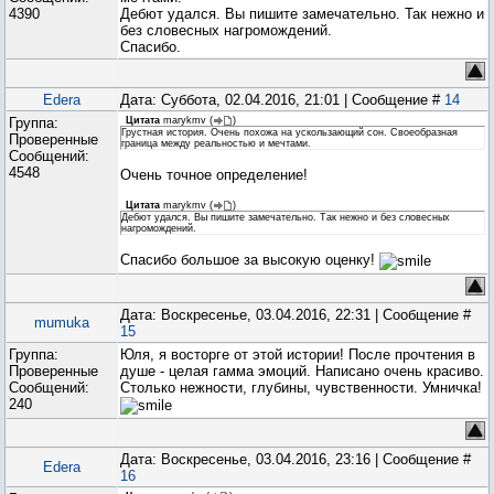
4390
Дебют удался. Вы пишите замечательно. Так нежно и
без словесных нагромождений.
Спасибо.
Edera
Дата: Суббота, 02.04.2016, 21:01 | Сообщение #
14
Группа:
Цитата
marykmv
(
)
Грустная история. Очень похожа на ускользающий сон. Своеобразная
Проверенные
граница между реальностью и мечтами.
Сообщений:
4548
Очень точное определение!
Цитата
marykmv
(
)
Дебют удался. Вы пишите замечательно. Так нежно и без словесных
нагромождений.
Спасибо большое за высокую оценку!
Дата: Воскресенье, 03.04.2016, 22:31 | Сообщение #
mumuka
15
Группа:
Юля, я восторге от этой истории! После прочтения в
Проверенные
душе - целая гамма эмоций. Написано очень красиво.
Сообщений:
Столько нежности, глубины, чувственности. Умничка!
240
Дата: Воскресенье, 03.04.2016, 23:16 | Сообщение #
Edera
16