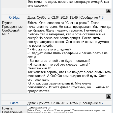
Это мини, но здесь просто концентрация эмоций, как
мне кажется!
Ol14ga
Дата: Суббота, 02.04.2016, 13:49 | Сообщение #
6
Группа:
Edera
, Юля, спасибо за "Снег на розах". Такая
Проверенные
печальная история. Но такая прекрасная. Увы, иногда
Сообщений:
так бывает. Жаль главную героиню. Неужели её
6187
любовь так и замёрзнет, как и роза оставшаяся на
снегу? Но весна всё равно придёт. После зимы
всегда наступает весна. Она пока об этом не думает,
но весна придёт.
" - Что же из этого следует?
- Следует жить! Шить сарафаны и легкие платья из
ситца.
- Вы полагаете, всё это будет носиться?
- Я полагаю, что всё это следует шить! "
Левитанский Ю.
Так хочется верить, что Она найдёт в себе силы быть
счастливой. А Он? Он сам выбрал свой путь. Хотя
его тоже жаль.
Юля, рассказ замечательный. Мне очень
понравилось. И хотя финал грустный, но ... жизнь то
продолжается.
Edera
Дата: Суббота, 02.04.2016, 13:56 | Сообщение #
7
Группа:
Цитата
ахаха
(
)
Edera, Юля, спасибо за "Снег на розах". Такая печальная история. Но
Проверенные