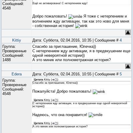
Сообщений:
Ещё не активирована! С нетерпением жду!
4548
Добро пожаловать!
Я тоже с нетерпением и
волнением жду активации, так как это ново для меня
- собственная история!
Kittiy
Дата: Суббота, 02.04.2016, 10:35 | Сообщение #
4
Группа:
Спасибо за приглашение, Юлечка))
Проверенные
С нетерпением жду активации, я в предвкушении еще
Сообщений:
одной невероятной истории))
1488
А это миник или полнометражная история?
Edera
Дата: Суббота, 02.04.2016, 10:55 | Сообщение #
5
Группа:
Цитата
Kittiy
(
)
Спасибо за приглашение, Юлечка))
Проверенные
Сообщений:
Пожалуйста! Добро пожаловать!
4548
Цитата
Kittiy
(
)
С нетерпением жду активации, я в предвкушении еще одной невероятной
истории))
Надеюсь, что она понравится!
Цитата
Kittiy
(
)
А это миник или полнометражная история?