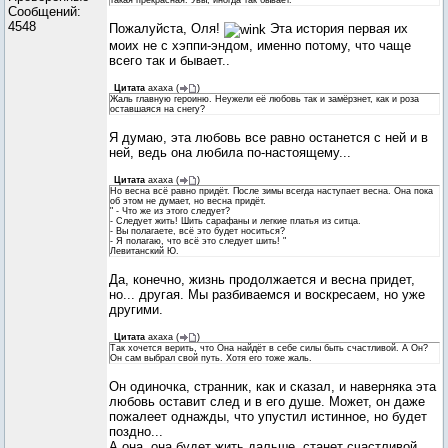
такая прекрасная. Увы, иногда так бывает.
Сообщений:
4548
Пожалуйста, Оля!
Эта история первая их
моих не с хэппи-эндом, именно потому, что чаще
всего так и бывает..
Цитата
ахаха
(
)
Жаль главную героиню. Неужели её любовь так и замёрзнет, как и роза
оставшаяся на снегу?
Я думаю, эта любовь все равно останется с ней и в
ней, ведь она любила по-настоящему...
Цитата
ахаха
(
)
Но весна всё равно придёт. После зимы всегда наступает весна. Она пока
об этом не думает, но весна придёт.
" - Что же из этого следует?
- Следует жить! Шить сарафаны и легкие платья из ситца.
- Вы полагаете, всё это будет носиться?
- Я полагаю, что всё это следует шить! "
Левитанский Ю.
Да, конечно, жизнь продолжается и весна придет,
но... другая. Мы разбиваемся и воскресаем, но уже
другими.
Цитата
ахаха
(
)
Так хочется верить, что Она найдёт в себе силы быть счастливой. А Он?
Он сам выбрал свой путь. Хотя его тоже жаль.
Он одиночка, странник, как и сказал, и наверняка эта
любовь оставит след и в его душе. Может, он даже
пожалеет однажды, что упустил истинное, но будет
поздно...
А она, она будет жить дальше, станет счастливой