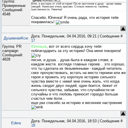
Группа:
Цитата
mumuka
(
)
Юля, я восторге от этой истории! После прочтения в душе - целая гамма
Проверенные
эмоций. Написано очень красиво. Столько нежности, глубины,
Сообщений:
чувственности. Умничка!
4548
Спасибо, Юлечка! Я очень рада, что история тебе
понравилась!
Дата: Понедельник, 04.04.2016, 09:21 | Сообщение #
ДушевнаяКсю
17
Группа: PR
Юленька
, вот от всего сердца хочу тебя
campaign
поблагодарить за эту историю! Она меня покорила!
Сообщений:
4828
песня, и душа... душа была в каждом слове, в
каждом жесте. взгляде главных героев... это хорошо,
что ты сделала их безымянными - каждый читатель
смог прочувствовать, встать на место героини или же
героя и прожить эту короткую историю сильного
чувства вместе с ними! мне очень жаль, что когда
жизнь сводит двух людей, один боится, бежит от
сильного чувства, забывая, что случайности не
случайны и что любовь приносит гораздо больше
счастья чем боли...
еще раз спасибо за историю и весеннее настроение
Дата: Понедельник, 04.04.2016, 18:53 | Сообщение #
Edera
18