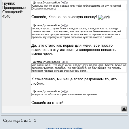
Группа:
Цитата
ДушевнаяКсю
(
)
Юленька, вот от всего сердца хочу тебя поблагодарить за эту историю!
Проверенные
Она меня покорила!
Сообщений:
4548
Спасибо, Ксюша, за высокую оценку!
Цитата
ДушевнаяКсю
(
)
песня, и душа... душа была в каждом слове, в каждом жесте. взгляде
главных героев... это хорошо, что ты сделала их безымянными - каждый
читатель смог прочувствовать, встать на место героини или же героя и
прожить эту короткую историю сильного чувства вместе с ними!
Да, это стало как порыв для меня, все просто
вылилось в эту историю,и совершенно неважны
имена здесь...
Цитата
ДушевнаяКсю
(
)
мне очень жаль, что когда жизнь сводит двух людей, один боится, бежит от
сильного чувства, забывая, что случайности не случайны и что любовь
приносит гораздо больше счастья чем боли...
К сожалению, мы чаще всего разрушаем то, что
любим...
Цитата
ДушевнаяКсю
(
)
еще раз спасибо за историю и весеннее настроение
Спасибо за отзыв!
Страница
1
из
1
1