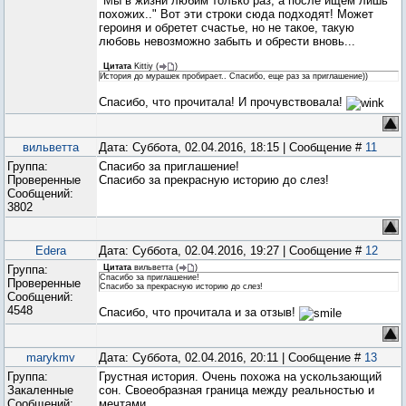
"Мы в жизни любим только раз, а после ищем лишь
похожих.." Вот эти строки сюда подходят! Может
героиня и обретет счастье, но не такое, такую
любовь невозможно забыть и обрести вновь...
Цитата
Kittiy
(
)
История до мурашек пробирает.. Спасибо, еще раз за приглашение))
Спасибо, что прочитала! И прочувствовала!
вильветта
Дата: Суббота, 02.04.2016, 18:15 | Сообщение #
11
Группа:
Спасибо за приглашение!
Проверенные
Спасибо за прекрасную историю до слез!
Сообщений:
3802
Edera
Дата: Суббота, 02.04.2016, 19:27 | Сообщение #
12
Группа:
Цитата
вильветта
(
)
Спасибо за приглашение!
Проверенные
Спасибо за прекрасную историю до слез!
Сообщений:
4548
Спасибо, что прочитала и за отзыв!
marykmv
Дата: Суббота, 02.04.2016, 20:11 | Сообщение #
13
Группа:
Грустная история. Очень похожа на ускользающий
Закаленные
сон. Своеобразная граница между реальностью и
Сообщений:
мечтами.