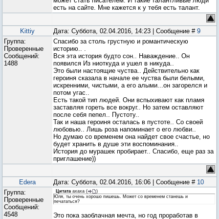
может стать писателем. И такие талантливые люди
есть на сайте. Мне кажется к у тебя есть талант.
Kittiy
Дата: Суббота, 02.04.2016, 14:23 | Сообщение #
9
Группа:
Спасибо за столь грустную и романтическую
Проверенные
историю.. .
Сообщений:
Вся эта история будто сон.. Наваждение.. Он
1488
появился Из ниоткуда и ушел в никуда..
Это были настоящие чуства.. Действительно как
героиня сказала в начале ее чуства были белыми,
искренними, чистыми, а его алыми...он загорелся и
потом угас..
Есть такой тип людей. Они вспыхивают как пламя
заставляя гореть все вокруг.. Но затем оставляют
после себя пепел.. Пустоту..
Так и наша героиня осталась в пустоте.. Со своей
любовью.. Лишь роза напоминает о его любви..
Но думаю со временем она найдет свое счастье, но
будет хранить в душе эти воспоминания..
История до мурашек пробирает.. Спасибо, еще раз за
приглашение))
Edera
Дата: Суббота, 02.04.2016, 16:06 | Сообщение #
10
Группа:
Цитата
ахаха
(
)
Юля, ты очень хорошо пишешь. Может со временем станешь и
Проверенные
печататься?
Сообщений:
4548
Это пока заоблачная мечта, но год проработав в