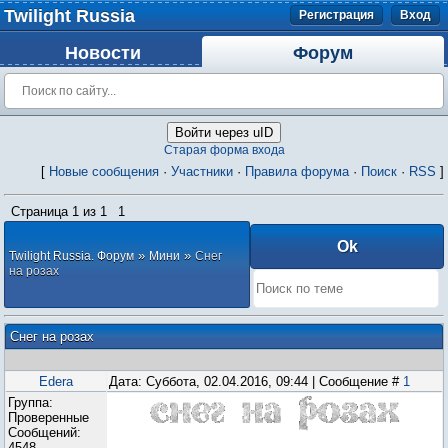
Twilight Russia
Регистрация
Вход
Новости
Форум
Войти через uID
Старая форма входа
[
Новые сообщения
·
Участники
·
Правила форума
·
Поиск
·
RSS
]
Страница
1
из
1
1
»
»
Twilight Russia. Форум
Мини
Снег
на розах
Снег на розах
Edera
Дата: Суббота, 02.04.2016, 09:44 | Сообщение #
1
Группа:
Проверенные
Сообщений:
4548