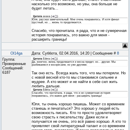
насколько это возможно, но увы, она больше не
будет летать...
Цитата
ахаха
(
)
Юля, рассказ замечательный. Мне очень понравилось. И хотя финал
грустный, но ... жизнь то продолжается.
Спасибо, что прочитала. я рада, что и не сумеречная
история понравилась, это важно для меня -
расширить границы!
Ol14ga
Дата: Суббота, 02.04.2016, 14:20 | Сообщение #
8
Группа:
Цитата
Edera
(
)
Да, конечно, жизнь продолжается и весна придет, но... другая. Мы
Проверенные
разбиваемся и воскресаем, но уже другими.
Сообщений:
6187
Так оно есть. Всегда жаль того, что мы потеряли. Но
с новой весной кто-то мы становимся сильнее и
мудрее. А кто может и не найти в себе сил жить
любить дальше.
Цитата
Edera
(
)
Спасибо, что прочитала. я рада, что и не сумеречная история
понравилась, это важно для меня - расширить границы!
Юля, ты очень хорошо пишешь. Может со временем
станешь и печататься? Это хорошо у людей есть
возможность писать. Кто то просто удовлетворяет
свою страсть к писательству. Даже если и
получается не очень, это всё равно хорошо. А кто то
проявляет свой литературный талант и со временем