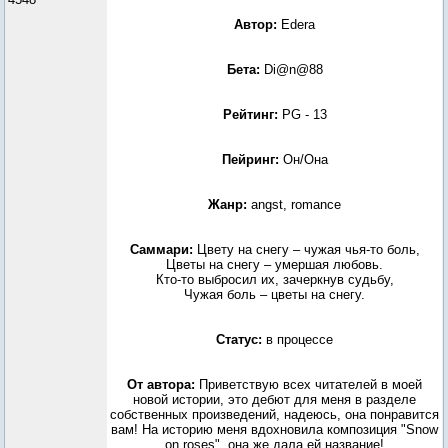
Автор:
Edera
Бета:
Di@n@88
Рейтинг:
PG - 13
Пейринг:
Он/Она
Жанр:
angst, romance
Саммари:
Цвету на снегу – чужая чья-то боль,
Цветы на снегу – умершая любовь.
Кто-то выбросил их, зачеркнув судьбу,
Чужая боль – цветы на снегу.
Статус:
в процессе
От автора:
Приветствую всех читателей в моей
новой истории, это дебют для меня в разделе
собственных произведений, надеюсь, она понравится
вам! На историю меня вдохновила композиция "Snow
on roses", она же дала ей название!